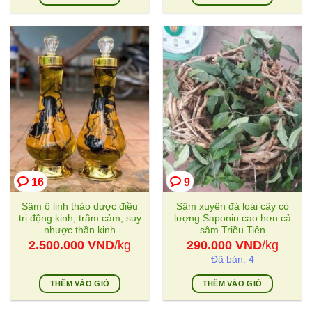
390.00
Sản
đến
phẩm
1.990.
này
có
nhiều
biến
thể.
Các
tùy
chọn
có
thể
16
9
được
chọn
Sâm ô linh thảo dược điều
Sâm xuyên đá loài cây có
trên
trị động kinh, trầm cảm, suy
lượng Saponin cao hơn cả
nhược thần kinh
sâm Triều Tiên
trang
2.500.000
VND
/kg
290.000
VND
/kg
sản
Đã bán: 4
phẩm
THÊM VÀO GIỎ
THÊM VÀO GIỎ