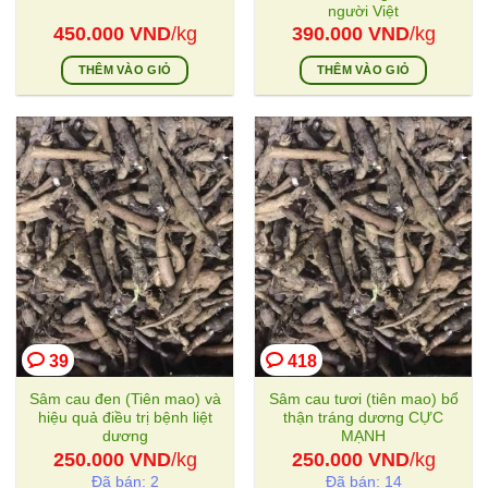
người Việt
450.000
VND
/kg
390.000
VND
/kg
THÊM VÀO GIỎ
THÊM VÀO GIỎ
39
418
Sâm cau đen (Tiên mao) và
Sâm cau tươi (tiên mao) bổ
hiệu quả điều trị bệnh liệt
thận tráng dương CỰC
dương
MẠNH
250.000
VND
/kg
250.000
VND
/kg
Đã bán: 2
Đã bán: 14