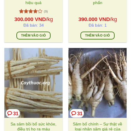
hiệu quả
phấn
(9)
Được
300.000
VND
/kg
390.000
VND
/kg
xếp hạng
Đã bán: 34
Đã bán: 1
4
5 sao
THÊM VÀO GIỎ
THÊM VÀO GIỎ
31
31
Sa sâm bồi bổ sức khỏe,
Sâm bố chính – Sự thật về
điều trị ho ra máu
loại nhân sâm giá rẻ của