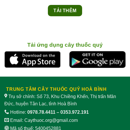
TẢI THÊM
Tải ứng dụng cây thuốc quý
TRUNG TÂM CÂY THUỐC QUÝ HOÀ BÌNH
Trụ sở chính: Số 73, Khu Chiềng Khến, Thị trấn Mãn
Đức, huyện Tân Lạc, tỉnh Hoà Bình
Hotline:
0978.78.4411
–
0353.972.191
Email:
Caythuoc.org@gmail.com
Mã số thuế: 5400452881