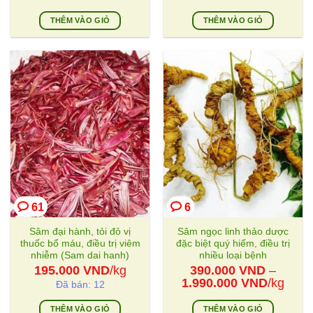
THÊM VÀO GIỎ
THÊM VÀO GIỎ
61
6
Sâm đại hành, tỏi đỏ vị
Sâm ngọc linh thảo dược
thuốc bổ máu, điều trị viêm
đặc biệt quý hiếm, điều trị
nhiễm (Sam dai hanh)
nhiều loại bệnh
195.000
VND
/kg
390.000
VND
–
Khoảng
1.990.000
VND
/kg
Đã bán: 12
giá:
từ
THÊM VÀO GIỎ
THÊM VÀO GIỎ