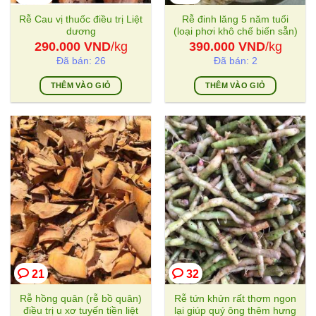
Rễ Cau vị thuốc điều trị Liệt
Rễ đinh lăng 5 năm tuổi
dương
(loại phơi khô chế biến sẵn)
290.000
VND
/kg
390.000
VND
/kg
Đã bán: 26
Đã bán: 2
THÊM VÀO GIỎ
THÊM VÀO GIỎ
21
32
Rễ hồng quân (rễ bồ quân)
Rễ tứn khửn rất thơm ngon
điều trị u xơ tuyến tiền liệt
lại giúp quý ông thêm hưng