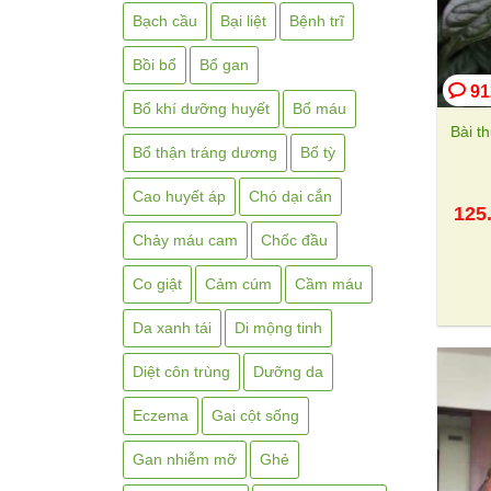
Bạch cầu
Bại liệt
Bệnh trĩ
Bồi bổ
Bổ gan
91
Bổ khí dưỡng huyết
Bổ máu
Bài t
Bổ thận tráng dương
Bổ tỳ
Cao huyết áp
Chó dại cắn
125
Chảy máu cam
Chốc đầu
Co giật
Cảm cúm
Cầm máu
Da xanh tái
Di mộng tinh
Diệt côn trùng
Dưỡng da
Eczema
Gai cột sống
Gan nhiễm mỡ
Ghẻ