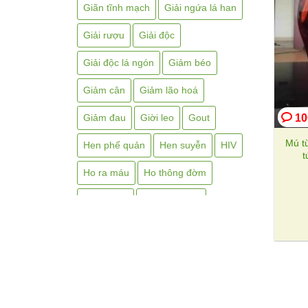
Giãn tĩnh mạch
Giải ngứa lá han
Giải rượu
Giải độc
Giải độc lá ngón
Giảm béo
Giảm cân
Giảm lão hoá
10
Giảm đau
Giời leo
Gout
Mú từ
Hen phế quản
Hen suyễn
HIV
t
Ho ra máu
Ho thông đờm
Hp dạ dày
Huyết áp cao
Huyết áp thấp
Hôi miệng
Hôi nách
Hạ sốt
Hắc lào
Hở van tim
Kháng sinh thực vật