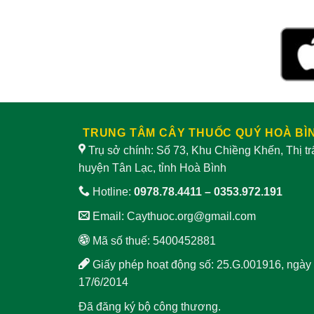
Khí hư bạch đới
Khó tiêu
Kiết lỵ
Kéo dài tuổi thọ
Lang beng
Lao hạch
Lao phổi
Liền sẹo
Liệt dương
Liệt nửa người
Lòi dom
Lấy thai chết lưu
TRUNG TÂM CÂY THUỐC QUÝ HOÀ BÌ
Lở ngứa
Lợi mật
Lợi sữa
Trụ sở chính: Số 73, Khu Chiềng Khến, Thị t
huyện Tân Lạc, tỉnh Hoà Bình
Lợi tiểu
Men gan cao
Hotline:
0978.78.4411
–
0353.972.191
Mát gan giải độc
Méo mồm
Email:
Caythuoc.org@gmail.com
Mạch vành
Mạnh vành
Mất ngủ
Mã số thuế: 5400452881
Mỡ máu
Mụn nhọt
Giấy phép hoạt động số: 25.G.001916, ngày
17/6/2014
Mụn trứng cá
Nhồi máu cơ tim
Đã đăng ký bộ công thương.
Nám da
Nấm móng
Nở ngực