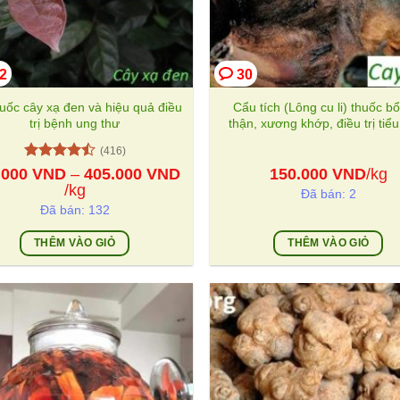
2
30
huốc cây xạ đen và hiệu quả điều
Cẩu tích (Lông cu li) thuốc b
trị bệnh ung thư
thận, xương khớp, điều trị tiể
(416)
Được xếp
.000
VND
–
405.000
VND
150.000
VND
/kg
hạng
4.5
Khoảng
/kg
Đã bán: 2
5 sao
giá:
Đã bán: 132
từ
125.000 VND
THÊM VÀO GIỎ
THÊM VÀO GIỎ
đến
Sản
405.000 VND
phẩm
này
có
nhiều
biến
thể.