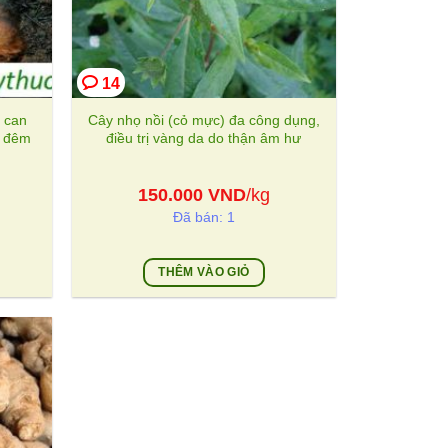
14
ổ can
Cây nhọ nồi (cỏ mực) đa công dụng,
u đêm
điều trị vàng da do thận âm hư
150.000
VND
/kg
Đã bán: 1
THÊM VÀO GIỎ