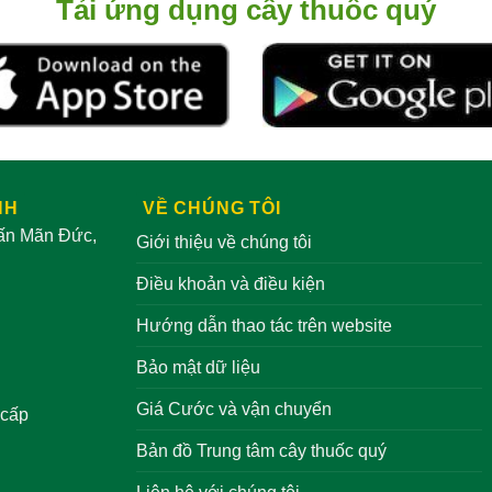
Tải ứng dụng cây thuốc quý
biến
thể.
Các
tùy
chọn
có
thể
được
NH
VỀ CHÚNG TÔI
chọn
rấn Mãn Đức,
Giới thiệu về chúng tôi
trên
trang
Điều khoản và điều kiện
sản
phẩm
Hướng dẫn thao tác trên website
Bảo mật dữ liệu
Giá Cước và vận chuyển
 cấp
Bản đồ Trung tâm cây thuốc quý