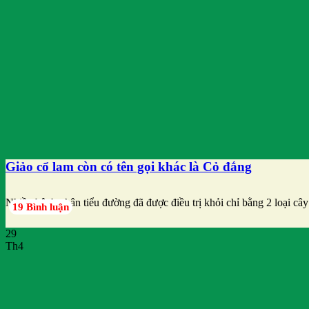
Giảo cổ lam còn có tên gọi khác là Cỏ đắng
Nhiều bệnh nhân tiểu đường đã được điều trị khỏi chỉ bằng 2 loại cây
19 Bình luận
29
Th4