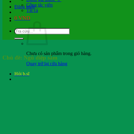
Cộng tác viên
Đăng nhập
Tất cả
0
VND
Chưa có sản phẩm trong giỏ hàng.
Chủ đề:
Ngũ diệp sâm
Quay trở lại cửa hàng
Hỏi b.sĩ