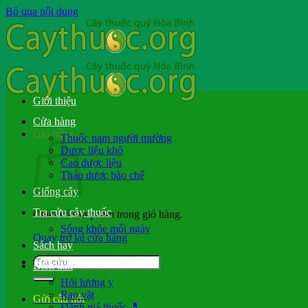
Bỏ qua nội dung
Giới thiệu
Cửa hàng
Giỏ hàng
Thuốc nam người mường
Dược liệu khô
Cao dược liệu
Thảo dược bào chế
Giống cây
Tra cứu cây thuốc
Chưa có sản phẩm trong giỏ hàng.
Sống khỏe mỗi ngày
Quay trở lại cửa hàng
Sách hay
Diễn đàn
Hỏi lương y
Rao vặt
Gửi câu hỏi
Đánh giá thuốc 💊