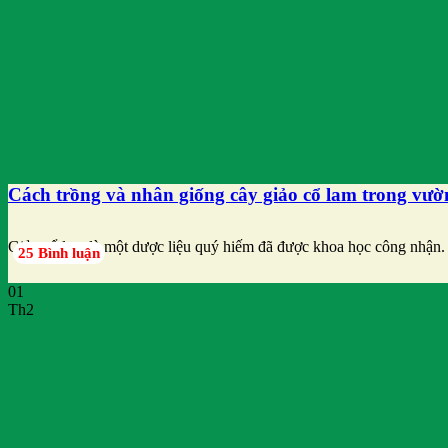
Cách trồng và nhân giống cây giảo cổ lam trong vư
Giảo cổ lam là một dược liệu quý hiếm đã được khoa học công nhận.
25 Bình luận
01
Th2