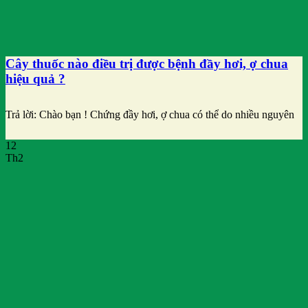
Cây thuốc nào điều trị được bệnh đầy hơi, ợ chua
hiệu quả ?
Trả lời: Chào bạn ! Chứng đầy hơi, ợ chua có thể do nhiều nguyên
12
Th2