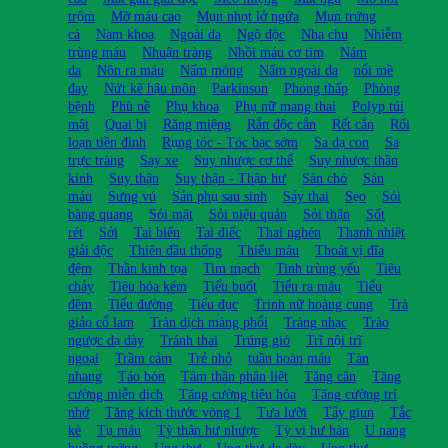
trộm
Mỡ máu cao
Mụn nhọt lở ngứa
Mụn trứng
cá
Nam khoa
Ngoài da
Ngộ độc
Nha chu
Nhiễm
trùng máu
Nhuận tràng
Nhồi máu cơ tim
Nám
da
Nôn ra máu
Nấm móng
Nấm ngoài da
nổi mề
đay
Nứt kẽ hậu môn
Parkinson
Phong thấp
Phòng
bệnh
Phù nề
Phụ khoa
Phụ nữ mang thai
Polyp túi
mật
Quai bị
Răng miệng
Rắn độc cắn
Rết cắn
Rối
loạn tiền đình
Rụng tóc - Tóc bạc sớm
Sa dạ con
Sa
trực tràng
Say xe
Suy nhược cơ thể
Suy nhược thần
kinh
Suy thận
Suy thận - Thận hư
Sán chó
Sán
máu
Sưng vú
Sản phụ sau sinh
Sảy thai
Sẹo
Sỏi
bàng quang
Sỏi mật
Sỏi niệu quản
Sỏi thận
Sốt
rét
Sởi
Tai biến
Tai điếc
Thai nghén
Thanh nhiệt
giải độc
Thiên đầu thống
Thiếu máu
Thoát vị đĩa
đệm
Thần kinh tọa
Tim mạch
Tinh trùng yếu
Tiêu
chảy
Tiêu hóa kém
Tiểu buốt
Tiểu ra máu
Tiểu
đêm
Tiểu đường
Tiểu đục
Trinh nữ hoàng cung
Trà
giảo cổ lam
Tràn dịch màng phổi
Tràng nhạc
Trào
ngược dạ dày
Tránh thai
Trúng gió
Trĩ nội trĩ
ngoại
Trầm cảm
Trẻ nhỏ
tuần hoàn máu
Tàn
nhang
Táo bón
Tâm thần phân liệt
Tăng cân
Tăng
cường miễn dịch
Tăng cường tiêu hóa
Tăng cường trí
nhớ
Tăng kích thước vòng 1
Tưa lưỡi
Tẩy giun
Tắc
kè
Tụ máu
Tỳ thận hư nhược
Tỳ vị hư hàn
U nang
buồng trứng
Ung thư
Ung thư dạ dày
Ung thư