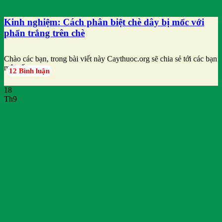
Kinh nghiệm: Cách phân biệt chè dây bị mốc với
phấn trắng trên chè
Chào các bạn, trong bài viết này Caythuoc.org sẽ chia sẻ tới các bạn
một số
12 Bình luận
18
Th9