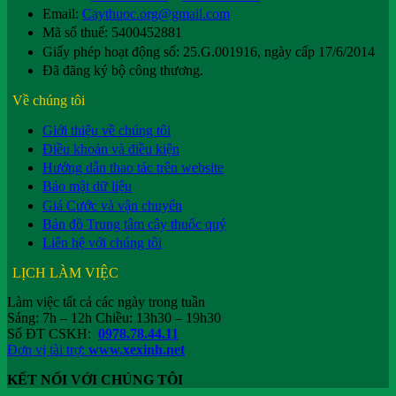
Email:
Caythuoc.org@gmail.com
Mã số thuế: 5400452881
Giấy phép hoạt động số: 25.G.001916, ngày cấp 17/6/2014
Đã đăng ký bộ công thương.
Về chúng tôi
Giới thiệu về chúng tôi
Điều khoản và điều kiện
Hướng dẫn thao tác trên website
Bảo mật dữ liệu
Giá Cước và vận chuyển
Bản đồ Trung tâm cây thuốc quý
Liên hệ với chúng tôi
LỊCH LÀM VIỆC
Làm việc tất cả các ngày trong tuần
Sáng: 7h – 12h Chiều: 13h30 – 19h30
Số ĐT CSKH:
0978.78.44.11
Đơn vị tài trợ:
www.xexinh.net
KẾT NỐI VỚI CHÚNG TÔI