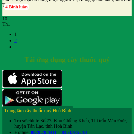
Trong
4 Bình luận
10
Th1
1
2
Tải ứng dụng cây thuốc quý
Trung tâm cây thuốc quý Hoà Bình
Trụ sở chính: Số 73, Khu Chiềng Khến, Thị trấn Mãn Đức,
huyện Tân Lạc, tỉnh Hoà Bình
Hotline:
0978.78.4411
–
0353.972.191