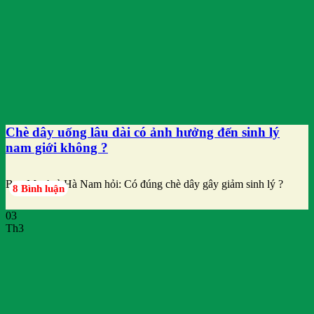
Chè dây uống lâu dài có ảnh hưởng đến sinh lý
nam giới không ?
Bạn Mạnh ở Hà Nam hỏi: Có đúng chè dây gây giảm sinh lý ?
8 Bình luận
03
Th3