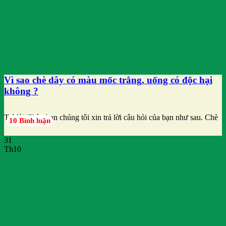
Vì sao chè dây có màu mốc trắng, uống có độc hại
không ?
Trả lời Chào bạn chúng tôi xin trả lời câu hỏi của bạn như sau. Chè
10 Bình luận
31
Th10