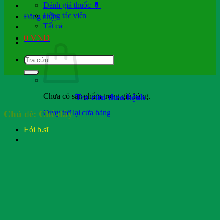
Đánh giá thuốc 💊
Cộng tác viên
Đăng nhập
Tất cả
0
VND
Chưa có sản phẩm trong giỏ hàng.
Tra cứu theo bệnh
Quay trở lại cửa hàng
Chủ đề:
Chè dây
Hỏi b.sĩ