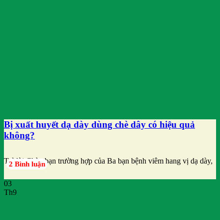
Bị xuất huyết dạ dày dùng chè dây có hiệu quả
không?
Trả lời Chào bạn trường hợp của Ba bạn bệnh viêm hang vị dạ dày,
2 Bình luận
03
Th9