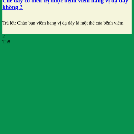
Chè dây có điều trị được bệnh viêm hang vị dạ dày
không ?
Trả lời: Chào bạn viêm hang vị dạ dày là một thể của bệnh viêm
21
Th8