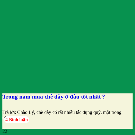
Trong nam mua chè dây ở đâu tốt nhất ?
Trả lời: Chào Lý, chè dây có rất nhiều tác dụng quý, một trong
những
4 Bình luận
22