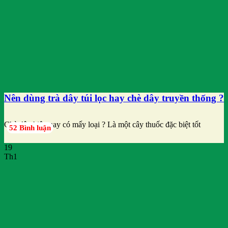
Nên dùng trà dây túi lọc hay chè dây truyền thống ?
Chè dây hiện nay có mấy loại ? Là một cây thuốc đặc biệt tốt
52 Bình luận
19
Th1