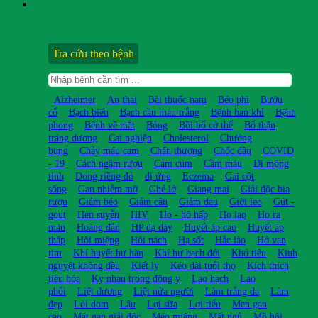
Tra cứu theo bệnh
Alzheimer
An thai
Bài thuốc nam
Béo phì
Bướu
cổ
Bạch biến
Bạch cầu máu trắng
Bệnh ban khỉ
Bệnh
phong
Bệnh về mắt
Bỏng
Bồi bổ cở thể
Bổ thận
tráng dương
Cai nghiện
Cholesterol
Chướng
bụng
Chảy máu cam
Chấn thương
Chốc đầu
COVID
- 19
Cách ngâm rượu
Cảm cúm
Cầm máu
Di mộng
tinh
Dong riềng đỏ
dị ứng
Eczema
Gai cột
sống
Gan nhiễm mỡ
Ghẻ lở
Giang mai
Giải độc bia
rượu
Giảm béo
Giảm cân
Giảm đau
Giời leo
Gút -
gout
Hen suyễn
HIV
Ho - hô hấp
Ho lao
Ho ra
máu
Hoàng đản
HP dạ dày
Huyết áp cao
Huyết áp
thấp
Hôi miệng
Hôi nách
Hạ sốt
Hắc lào
Hở van
tim
Khí huyết hư hàn
Khí hư bạch đới
Khó tiêu
Kinh
nguyệt không đều
Kiết lỵ
Kéo dài tuổi thọ
Kích thích
tiêu hóa
Kỵ nhau trong đông y
Lao hạch
Lao
phổi
Liệt dương
Liệt nửa người
Làm trắng da
Làm
đẹp
Lòi dom
Lậu
Lợi sữa
Lợi tiểu
Men gan
cao
Mát gan giải độc
Méo miệng
Mất ngủ
Mồ hôi