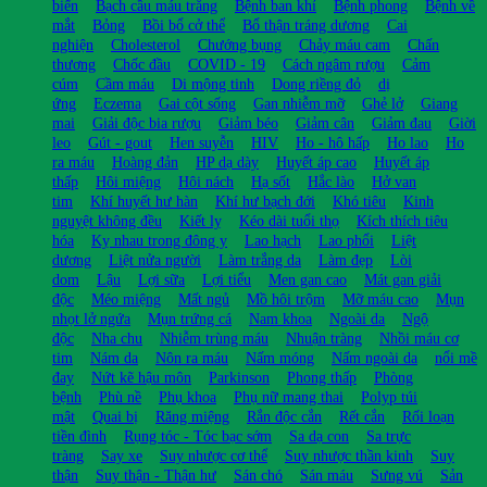
biến
Bạch cầu máu trắng
Bệnh ban khỉ
Bệnh phong
Bệnh về
mắt
Bỏng
Bồi bổ cở thể
Bổ thận tráng dương
Cai
nghiện
Cholesterol
Chướng bụng
Chảy máu cam
Chấn
thương
Chốc đầu
COVID - 19
Cách ngâm rượu
Cảm
cúm
Cầm máu
Di mộng tinh
Dong riềng đỏ
dị
ứng
Eczema
Gai cột sống
Gan nhiễm mỡ
Ghẻ lở
Giang
mai
Giải độc bia rượu
Giảm béo
Giảm cân
Giảm đau
Giời
leo
Gút - gout
Hen suyễn
HIV
Ho - hô hấp
Ho lao
Ho
ra máu
Hoàng đản
HP dạ dày
Huyết áp cao
Huyết áp
thấp
Hôi miệng
Hôi nách
Hạ sốt
Hắc lào
Hở van
tim
Khí huyết hư hàn
Khí hư bạch đới
Khó tiêu
Kinh
nguyệt không đều
Kiết lỵ
Kéo dài tuổi thọ
Kích thích tiêu
hóa
Kỵ nhau trong đông y
Lao hạch
Lao phổi
Liệt
dương
Liệt nửa người
Làm trắng da
Làm đẹp
Lòi
dom
Lậu
Lợi sữa
Lợi tiểu
Men gan cao
Mát gan giải
độc
Méo miệng
Mất ngủ
Mồ hôi trộm
Mỡ máu cao
Mụn
nhọt lở ngứa
Mụn trứng cá
Nam khoa
Ngoài da
Ngộ
độc
Nha chu
Nhiễm trùng máu
Nhuận tràng
Nhồi máu cơ
tim
Nám da
Nôn ra máu
Nấm móng
Nấm ngoài da
nổi mề
đay
Nứt kẽ hậu môn
Parkinson
Phong thấp
Phòng
bệnh
Phù nề
Phụ khoa
Phụ nữ mang thai
Polyp túi
mật
Quai bị
Răng miệng
Rắn độc cắn
Rết cắn
Rối loạn
tiền đình
Rụng tóc - Tóc bạc sớm
Sa dạ con
Sa trực
tràng
Say xe
Suy nhược cơ thể
Suy nhược thần kinh
Suy
thận
Suy thận - Thận hư
Sán chó
Sán máu
Sưng vú
Sản