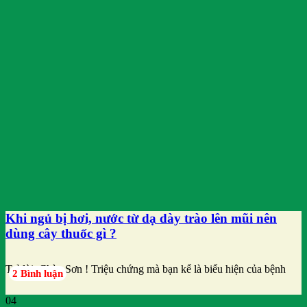
Khi ngủ bị hơi, nước từ dạ dày trào lên mũi nên
dùng cây thuốc gì ?
Trả lời: Chào Sơn ! Triệu chứng mà bạn kể là biểu hiện của bệnh
2 Bình luận
04