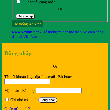
Giữ cho tôi đăng nhập
kém
Đại tiện ra máu
Động kinh
Động thai
Động vật làm
thuốc
Or
Đăng nhập
Hệ thống Xe xinh
www.xexinh.net
– Hệ thống xe đạp thể thao, xe điện hàng
đầu tại Việt Nam
Đăng nhập
Or
Tên tài khoản hoặc địa chỉ email
Bắt buộc
Mật khẩu
Bắt buộc
Ghi nhớ mật khẩu
Đăng nhập
Quên mật khẩu?