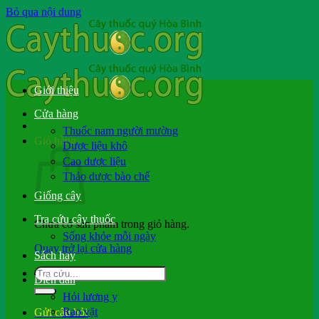
Bỏ qua nội dung
Giới thiệu
Cửa hàng
Thuốc nam người mường
Giỏ hàng
Dược liệu khô
Cao dược liệu
Thảo dược bào chế
Giống cây
Tra cứu cây thuốc
Chưa có sản phẩm trong giỏ hàng.
Sống khỏe mỗi ngày
Quay trở lại cửa hàng
Sách hay
Diễn đàn
Hỏi lương y
Rao vặt
Gửi câu hỏi