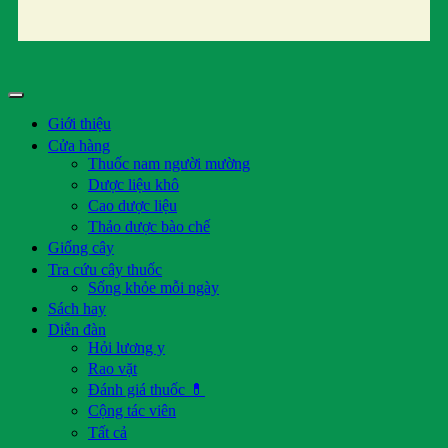
Giới thiệu
Cửa hàng
Thuốc nam người mường
Dược liệu khô
Cao dược liệu
Thảo dược bào chế
Giống cây
Tra cứu cây thuốc
Sống khỏe mỗi ngày
Sách hay
Diễn đàn
Hỏi lương y
Rao vặt
Đánh giá thuốc 💊
Cộng tác viên
Tất cả