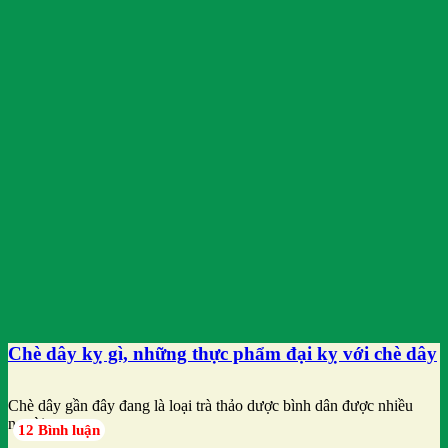
Chè dây kỵ gì, những thực phẩm đại kỵ với chè dây
Chè dây gần đây đang là loại trà thảo dược bình dân được nhiều
người
12 Bình luận