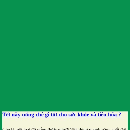
Tết này uống chè gì tốt cho sức khỏe và tiêu hóa ?
Chè là một loại đồ uống được người Việt dùng quanh năm, suốt đời.