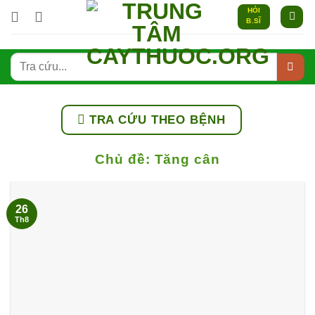
Bỏ
HỎI
B.SĨ
qua
nội
dung
TRA CỨU THEO BỆNH
Chủ đề:
Tăng cân
26
Th8