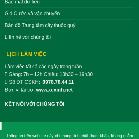
Bảo mật dữ liệu
Giá Cước và vận chuyển
Bản đồ Trung tâm cây thuốc quý
Liên hệ với chúng tôi
LỊCH LÀM VIỆC
Làm việc tất cả các ngày trong tuần
Sáng: 7h – 12h Chiều: 13h30 – 19h30
Số ĐT CSKH:
0978.78.44.11
Đơn vị tài trợ:
www.xexinh.net
KẾT NỐI VỚI CHÚNG TÔI
Thông tin trên website này chỉ mang tính chất tham khảo; không nhằm