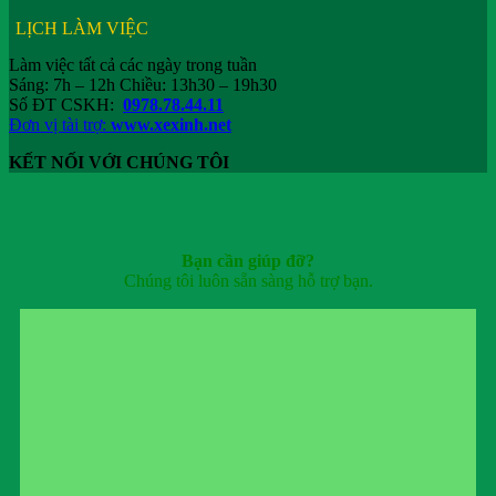
LỊCH LÀM VIỆC
Làm việc tất cả các ngày trong tuần
Sáng: 7h – 12h Chiều: 13h30 – 19h30
Số ĐT CSKH:
0978.78.44.11
Đơn vị tài trợ:
www.xexinh.net
KẾT NỐI VỚI CHÚNG TÔI
Bạn cần giúp đỡ?
Chúng tôi luôn sẵn sàng hỗ trợ bạn.