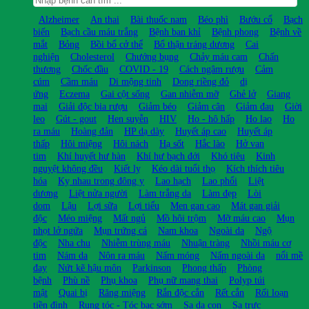
Alzheimer
An thai
Bài thuốc nam
Béo phì
Bướu cổ
Bạch
biến
Bạch cầu máu trắng
Bệnh ban khỉ
Bệnh phong
Bệnh về
mắt
Bỏng
Bồi bổ cở thể
Bổ thận tráng dương
Cai
nghiện
Cholesterol
Chướng bụng
Chảy máu cam
Chấn
thương
Chốc đầu
COVID - 19
Cách ngâm rượu
Cảm
cúm
Cầm máu
Di mộng tinh
Dong riềng đỏ
dị
ứng
Eczema
Gai cột sống
Gan nhiễm mỡ
Ghẻ lở
Giang
mai
Giải độc bia rượu
Giảm béo
Giảm cân
Giảm đau
Giời
leo
Gút - gout
Hen suyễn
HIV
Ho - hô hấp
Ho lao
Ho
ra máu
Hoàng đản
HP dạ dày
Huyết áp cao
Huyết áp
thấp
Hôi miệng
Hôi nách
Hạ sốt
Hắc lào
Hở van
tim
Khí huyết hư hàn
Khí hư bạch đới
Khó tiêu
Kinh
nguyệt không đều
Kiết lỵ
Kéo dài tuổi thọ
Kích thích tiêu
hóa
Kỵ nhau trong đông y
Lao hạch
Lao phổi
Liệt
dương
Liệt nửa người
Làm trắng da
Làm đẹp
Lòi
dom
Lậu
Lợi sữa
Lợi tiểu
Men gan cao
Mát gan giải
độc
Méo miệng
Mất ngủ
Mồ hôi trộm
Mỡ máu cao
Mụn
nhọt lở ngứa
Mụn trứng cá
Nam khoa
Ngoài da
Ngộ
độc
Nha chu
Nhiễm trùng máu
Nhuận tràng
Nhồi máu cơ
tim
Nám da
Nôn ra máu
Nấm móng
Nấm ngoài da
nổi mề
đay
Nứt kẽ hậu môn
Parkinson
Phong thấp
Phòng
bệnh
Phù nề
Phụ khoa
Phụ nữ mang thai
Polyp túi
mật
Quai bị
Răng miệng
Rắn độc cắn
Rết cắn
Rối loạn
tiền đình
Rụng tóc - Tóc bạc sớm
Sa dạ con
Sa trực