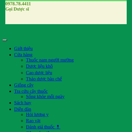
0978.78.4411
Gọi Dược sĩ
Giới thiệu
Cửa hàng
Thuốc nam người mường
Dược liệu khô
Cao dược liệu
Thảo dược bào chế
Giống cây
Tra cứu cây thuốc
Sống khỏe mỗi ngày
Sách hay
Diễn đàn
Hỏi lương y
Rao vặt
Đánh giá thuốc 💊