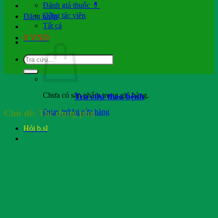
Đánh giá thuốc 💊
Cộng tác viên
Đăng nhập
Tất cả
0
VND
Chưa có sản phẩm trong giỏ hàng.
Tra cứu theo bệnh
Quay trở lại cửa hàng
Chủ đề:
Tác dụng phụ
Hỏi b.sĩ