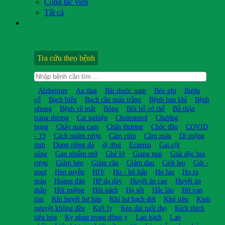
Cộng tác viên
Tất cả
Tra cứu theo bệnh
Alzheimer
An thai
Bài thuốc nam
Béo phì
Bướu
cổ
Bạch biến
Bạch cầu máu trắng
Bệnh ban khỉ
Bệnh
phong
Bệnh về mắt
Bỏng
Bồi bổ cở thể
Bổ thận
tráng dương
Cai nghiện
Cholesterol
Chướng
bụng
Chảy máu cam
Chấn thương
Chốc đầu
COVID
- 19
Cách ngâm rượu
Cảm cúm
Cầm máu
Di mộng
tinh
Dong riềng đỏ
dị ứng
Eczema
Gai cột
sống
Gan nhiễm mỡ
Ghẻ lở
Giang mai
Giải độc bia
rượu
Giảm béo
Giảm cân
Giảm đau
Giời leo
Gút -
gout
Hen suyễn
HIV
Ho - hô hấp
Ho lao
Ho ra
máu
Hoàng đản
HP dạ dày
Huyết áp cao
Huyết áp
thấp
Hôi miệng
Hôi nách
Hạ sốt
Hắc lào
Hở van
tim
Khí huyết hư hàn
Khí hư bạch đới
Khó tiêu
Kinh
nguyệt không đều
Kiết lỵ
Kéo dài tuổi thọ
Kích thích
tiêu hóa
Kỵ nhau trong đông y
Lao hạch
Lao