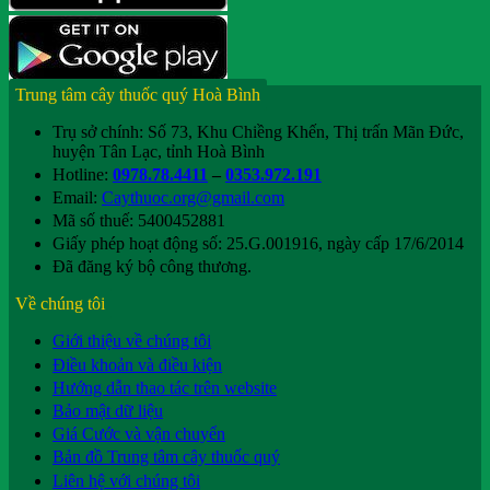
Trung tâm cây thuốc quý Hoà Bình
Trụ sở chính: Số 73, Khu Chiềng Khến, Thị trấn Mãn Đức,
huyện Tân Lạc, tỉnh Hoà Bình
Hotline:
0978.78.4411
–
0353.972.191
Email:
Caythuoc.org@gmail.com
Mã số thuế: 5400452881
Giấy phép hoạt động số: 25.G.001916, ngày cấp 17/6/2014
Đã đăng ký bộ công thương.
Về chúng tôi
Giới thiệu về chúng tôi
Điều khoản và điều kiện
Hướng dẫn thao tác trên website
Bảo mật dữ liệu
Giá Cước và vận chuyển
Bản đồ Trung tâm cây thuốc quý
Liên hệ với chúng tôi