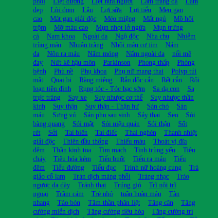
phổi
Liệt dương
Liệt nửa người
Làm trắng da
Làm
đẹp
Lòi dom
Lậu
Lợi sữa
Lợi tiểu
Men gan
cao
Mát gan giải độc
Méo miệng
Mất ngủ
Mồ hôi
trộm
Mỡ máu cao
Mụn nhọt lở ngứa
Mụn trứng
cá
Nam khoa
Ngoài da
Ngộ độc
Nha chu
Nhiễm
trùng máu
Nhuận tràng
Nhồi máu cơ tim
Nám
da
Nôn ra máu
Nấm móng
Nấm ngoài da
nổi mề
đay
Nứt kẽ hậu môn
Parkinson
Phong thấp
Phòng
bệnh
Phù nề
Phụ khoa
Phụ nữ mang thai
Polyp túi
mật
Quai bị
Răng miệng
Rắn độc cắn
Rết cắn
Rối
loạn tiền đình
Rụng tóc - Tóc bạc sớm
Sa dạ con
Sa
trực tràng
Say xe
Suy nhược cơ thể
Suy nhược thần
kinh
Suy thận
Suy thận - Thận hư
Sán chó
Sán
máu
Sưng vú
Sản phụ sau sinh
Sảy thai
Sẹo
Sỏi
bàng quang
Sỏi mật
Sỏi niệu quản
Sỏi thận
Sốt
rét
Sởi
Tai biến
Tai điếc
Thai nghén
Thanh nhiệt
giải độc
Thiên đầu thống
Thiếu máu
Thoát vị đĩa
đệm
Thần kinh tọa
Tim mạch
Tinh trùng yếu
Tiêu
chảy
Tiêu hóa kém
Tiểu buốt
Tiểu ra máu
Tiểu
đêm
Tiểu đường
Tiểu đục
Trinh nữ hoàng cung
Trà
giảo cổ lam
Tràn dịch màng phổi
Tràng nhạc
Trào
ngược dạ dày
Tránh thai
Trúng gió
Trĩ nội trĩ
ngoại
Trầm cảm
Trẻ nhỏ
tuần hoàn máu
Tàn
nhang
Táo bón
Tâm thần phân liệt
Tăng cân
Tăng
cường miễn dịch
Tăng cường tiêu hóa
Tăng cường trí