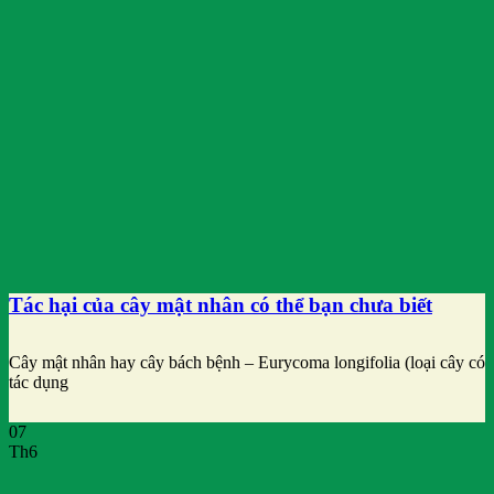
Tác hại của cây mật nhân có thể bạn chưa biết
Cây mật nhân hay cây bách bệnh – Eurycoma longifolia (loại cây có
tác dụng
07
Th6