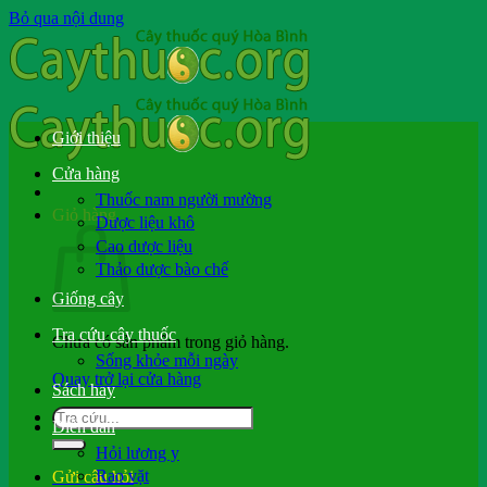
Bỏ qua nội dung
Giới thiệu
Cửa hàng
Thuốc nam người mường
Giỏ hàng
Dược liệu khô
Cao dược liệu
Thảo dược bào chế
Giống cây
Tra cứu cây thuốc
Chưa có sản phẩm trong giỏ hàng.
Sống khỏe mỗi ngày
Quay trở lại cửa hàng
Sách hay
Diễn đàn
Hỏi lương y
Rao vặt
Gửi câu hỏi