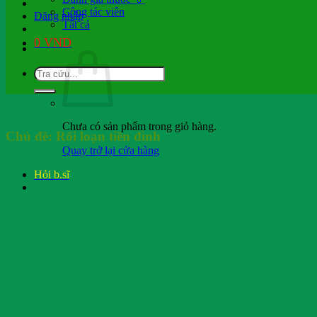
Cộng tác viên
Đăng nhập
Tất cả
0
VND
Chưa có sản phẩm trong giỏ hàng.
Chủ đề:
Rối loạn tiền đình
Quay trở lại cửa hàng
Hỏi b.sĩ