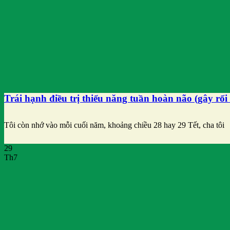
Trái hạnh điều trị thiểu năng tuần hoàn não (gây rối 
Tôi còn nhớ vào mỗi cuối năm, khoảng chiều 28 hay 29 Tết, cha tôi
29
Th7