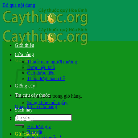
Bỏ qua nội dung
Giới thiệu
Cửa hàng
Giỏ hàng
Thuốc nam người mường
Dược liệu khô
Cao dược liệu
Thảo dược bào chế
Giống cây
Tra cứu cây thuốc
Chưa có sản phẩm trong giỏ hàng.
Sống khỏe mỗi ngày
Quay trở lại cửa hàng
Sách hay
Diễn đàn
Hỏi lương y
Rao vặt
Gửi câu hỏi
Đánh giá thuốc 💊