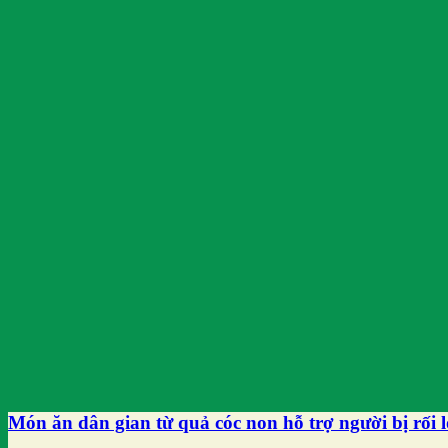
Món ăn dân gian từ quả cóc non hỗ trợ người bị rối l