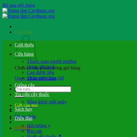
Bỏ qua nội dung
Giỏ hàng
Giới thiệu
Cửa hàng
Thuốc nam người mường
Dược liệu khô
Chưa có sản phẩm trong giỏ hàng.
Cao dược liệu
Thảo dược bào chế
Quay trở lại cửa hàng
Giống cây
Tra cứu cây thuốc
Sống khỏe mỗi ngày
Gửi câu hỏi
Sách hay
Đăng nhập
Diễn đàn
Hỏi lương y
0
VND
Rao vặt
Đánh giá thuốc 💊