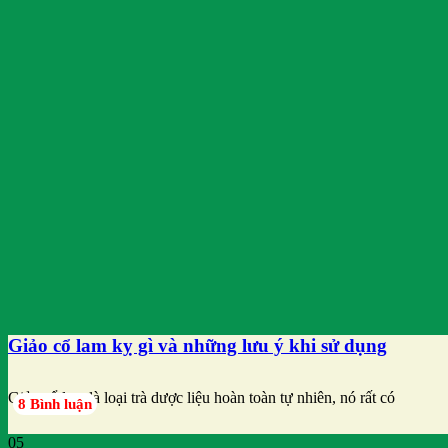
Giảo cổ lam kỵ gì và những lưu ý khi sử dụng
Giảo cổ lam là loại trà dược liệu hoàn toàn tự nhiên, nó rất có
8 Bình luận
05