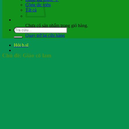
Cộng tác viên
Tất cả
Chưa có sản phẩm trong giỏ hàng.
Quay trở lại cửa hàng
Hỏi b.sĩ
Chủ đề:
Giảo cổ lam