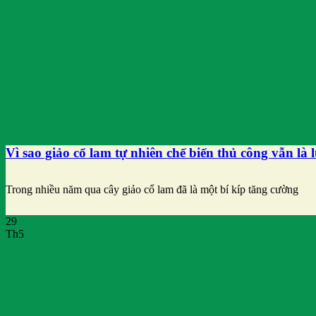
Vì sao giảo cổ lam tự nhiên chế biến thủ công vẫn là 
Trong nhiều năm qua cây giảo cổ lam đã là một bí kíp tăng cường
29
Th5