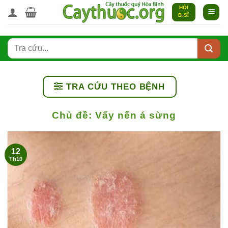
Bỏ
HỎI
B.SĨ
qua
nội
dung
TRA CỨU THEO BỆNH
Chủ đề:
Vẩy nến á sừng
12
Th10