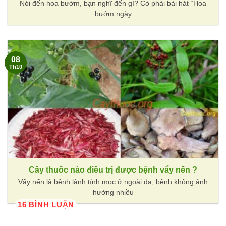
Nói đến hoa bướm, bạn nghĩ đến gì? Có phải bài hát “Hoa
bướm ngày
08
Th10
Cây thuốc nào điều trị được bệnh vẩy nến ?
Vẩy nến là bệnh lành tính mọc ở ngoài da, bệnh không ảnh
hưởng nhiều
16 BÌNH LUẬN