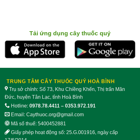
Tải ứng dụng cây thuốc quý
TRUNG TÂM CÂY THUỐC QUÝ HOÀ BÌNH
Trụ sở chính: Số 73, Khu Chiềng Khến, Thị trấn Mãn
Đức, huyện Tân Lạc, tỉnh Hoà Bình
Hotline:
0978.78.4411
–
0353.972.191
Email:
Caythuoc.org@gmail.com
Mã số thuế: 5400452881
Giấy phép hoạt động số: 25.G.001916, ngày cấp