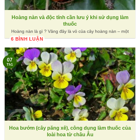
Hoàng nàn và độc tính cần lưu ý khi sử dụng làm
thuốc
Hoàng nàn là gì ? Vâng đây là vỏ của cây hoàng nàn – một
6 BÌNH LUẬN
07
Th1
Hoa bướm (cây păng xê), công dụng làm thuốc của
loài hoa từ châu Âu