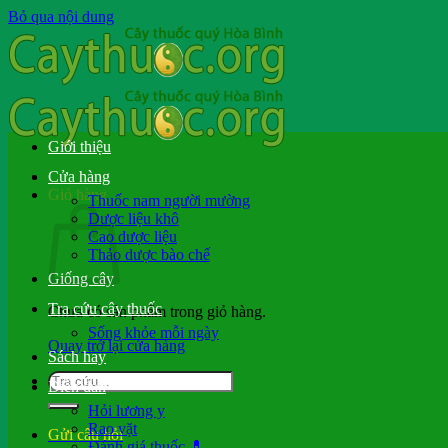
Bỏ qua nội dung
Giới thiệu
Cửa hàng
Giỏ hàng
Thuốc nam người mường
Dược liệu khô
Cao dược liệu
Thảo dược bào chế
Giống cây
Tra cứu cây thuốc
Chưa có sản phẩm trong giỏ hàng.
Sống khỏe mỗi ngày
Quay trở lại cửa hàng
Sách hay
Diễn đàn
Hỏi lương y
Rao vặt
Gửi câu hỏi
Đánh giá thuốc 💊