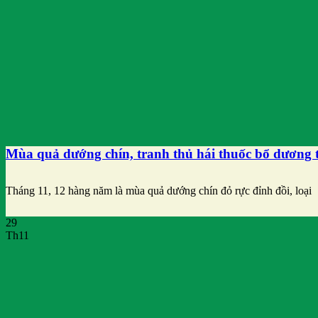
Mùa quả dướng chín, tranh thủ hái thuốc bổ dương 
Tháng 11, 12 hàng năm là mùa quả dướng chín đỏ rực đỉnh đồi, loại
29
Th11