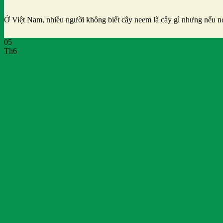
Ở Việt Nam, nhiều người không biết cây neem là cây gì nhưng nếu n
05
Th6