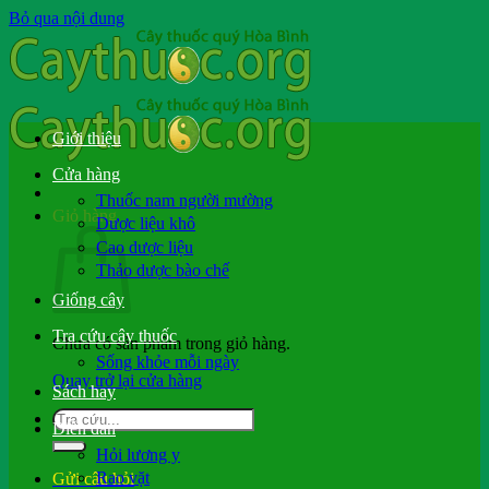
Bỏ qua nội dung
Giới thiệu
Cửa hàng
Thuốc nam người mường
Giỏ hàng
Dược liệu khô
Cao dược liệu
Thảo dược bào chế
Giống cây
Tra cứu cây thuốc
Chưa có sản phẩm trong giỏ hàng.
Sống khỏe mỗi ngày
Quay trở lại cửa hàng
Sách hay
Diễn đàn
Hỏi lương y
Rao vặt
Gửi câu hỏi