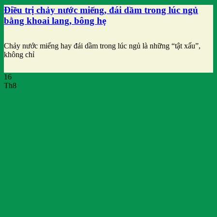
Điều trị chảy nước miếng, đái dầm trong lúc ngủ
bằng khoai lang, bông hẹ
Chảy nước miếng hay đái dầm trong lúc ngủ là những “tật xấu”,
không chỉ
16
Th8