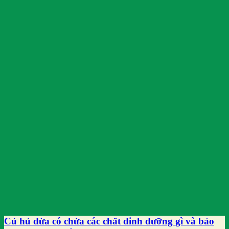
Củ hủ dừa có chứa các chất dinh dưỡng gì và bảo