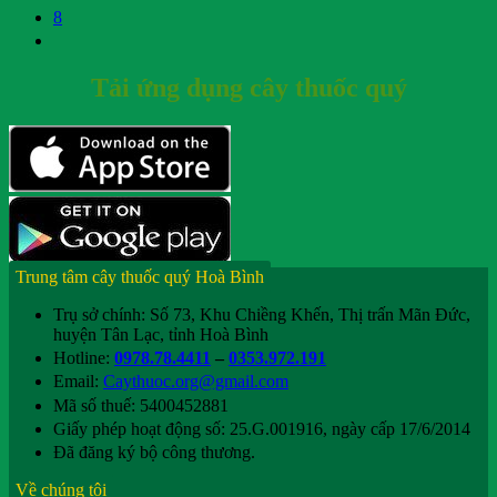
8
Tải ứng dụng cây thuốc quý
Trung tâm cây thuốc quý Hoà Bình
Trụ sở chính: Số 73, Khu Chiềng Khến, Thị trấn Mãn Đức,
huyện Tân Lạc, tỉnh Hoà Bình
Hotline:
0978.78.4411
–
0353.972.191
Email:
Caythuoc.org@gmail.com
Mã số thuế: 5400452881
Giấy phép hoạt động số: 25.G.001916, ngày cấp 17/6/2014
Đã đăng ký bộ công thương.
Về chúng tôi