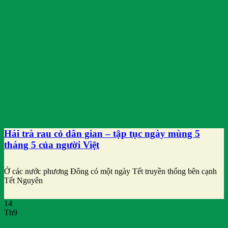
Hái trà rau cỏ dân gian – tập tục ngày mùng 5
tháng 5 của người Việt
Ở các nước phương Đông có một ngày Tết truyền thống bên cạnh
Tết Nguyên
14
Th9