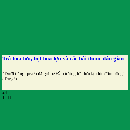
Trà hoa lựu, bột hoa lựu và các bài thuốc dân gian
“Dưới trăng quyên đã gọi hè Đầu tường lửa lựu lập lòe đâm bông“.
(Truyện
24
Th11