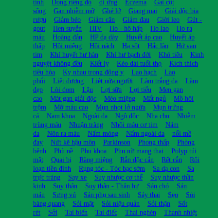
tinh
Dong riềng đỏ
dị ứng
Eczema
Gai cột
sống
Gan nhiễm mỡ
Ghẻ lở
Giang mai
Giải độc bia
rượu
Giảm béo
Giảm cân
Giảm đau
Giời leo
Gút -
gout
Hen suyễn
HIV
Ho - hô hấp
Ho lao
Ho ra
máu
Hoàng đản
HP dạ dày
Huyết áp cao
Huyết áp
thấp
Hôi miệng
Hôi nách
Hạ sốt
Hắc lào
Hở van
tim
Khí huyết hư hàn
Khí hư bạch đới
Khó tiêu
Kinh
nguyệt không đều
Kiết lỵ
Kéo dài tuổi thọ
Kích thích
tiêu hóa
Kỵ nhau trong đông y
Lao hạch
Lao
phổi
Liệt dương
Liệt nửa người
Làm trắng da
Làm
đẹp
Lòi dom
Lậu
Lợi sữa
Lợi tiểu
Men gan
cao
Mát gan giải độc
Méo miệng
Mất ngủ
Mồ hôi
trộm
Mỡ máu cao
Mụn nhọt lở ngứa
Mụn trứng
cá
Nam khoa
Ngoài da
Ngộ độc
Nha chu
Nhiễm
trùng máu
Nhuận tràng
Nhồi máu cơ tim
Nám
da
Nôn ra máu
Nấm móng
Nấm ngoài da
nổi mề
đay
Nứt kẽ hậu môn
Parkinson
Phong thấp
Phòng
bệnh
Phù nề
Phụ khoa
Phụ nữ mang thai
Polyp túi
mật
Quai bị
Răng miệng
Rắn độc cắn
Rết cắn
Rối
loạn tiền đình
Rụng tóc - Tóc bạc sớm
Sa dạ con
Sa
trực tràng
Say xe
Suy nhược cơ thể
Suy nhược thần
kinh
Suy thận
Suy thận - Thận hư
Sán chó
Sán
máu
Sưng vú
Sản phụ sau sinh
Sảy thai
Sẹo
Sỏi
bàng quang
Sỏi mật
Sỏi niệu quản
Sỏi thận
Sốt
rét
Sởi
Tai biến
Tai điếc
Thai nghén
Thanh nhiệt