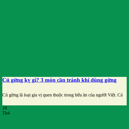
Củ gừng kỵ gì? 3 món cần tránh khi dùng gừng
Củ gừng là loại gia vị quen thuộc trong bữa ăn của người Việt. Cá
18
Th4