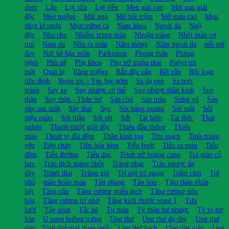
dom
Lậu
Lợi sữa
Lợi tiểu
Men gan cao
Mát gan giải
độc
Méo miệng
Mất ngủ
Mồ hôi trộm
Mỡ máu cao
Mụn
nhọt lở ngứa
Mụn trứng cá
Nam khoa
Ngoài da
Ngộ
độc
Nha chu
Nhiễm trùng máu
Nhuận tràng
Nhồi máu cơ
tim
Nám da
Nôn ra máu
Nấm móng
Nấm ngoài da
nổi mề
đay
Nứt kẽ hậu môn
Parkinson
Phong thấp
Phòng
bệnh
Phù nề
Phụ khoa
Phụ nữ mang thai
Polyp túi
mật
Quai bị
Răng miệng
Rắn độc cắn
Rết cắn
Rối loạn
tiền đình
Rụng tóc - Tóc bạc sớm
Sa dạ con
Sa trực
tràng
Say xe
Suy nhược cơ thể
Suy nhược thần kinh
Suy
thận
Suy thận - Thận hư
Sán chó
Sán máu
Sưng vú
Sản
phụ sau sinh
Sảy thai
Sẹo
Sỏi bàng quang
Sỏi mật
Sỏi
niệu quản
Sỏi thận
Sốt rét
Sởi
Tai biến
Tai điếc
Thai
nghén
Thanh nhiệt giải độc
Thiên đầu thống
Thiếu
máu
Thoát vị đĩa đệm
Thần kinh tọa
Tim mạch
Tinh trùng
yếu
Tiêu chảy
Tiêu hóa kém
Tiểu buốt
Tiểu ra máu
Tiểu
đêm
Tiểu đường
Tiểu đục
Trinh nữ hoàng cung
Trà giảo cổ
lam
Tràn dịch màng phổi
Tràng nhạc
Trào ngược dạ
dày
Tránh thai
Trúng gió
Trĩ nội trĩ ngoại
Trầm cảm
Trẻ
nhỏ
tuần hoàn máu
Tàn nhang
Táo bón
Tâm thần phân
liệt
Tăng cân
Tăng cường miễn dịch
Tăng cường tiêu
hóa
Tăng cường trí nhớ
Tăng kích thước vòng 1
Tưa
lưỡi
Tẩy giun
Tắc kè
Tụ máu
Tỳ thận hư nhược
Tỳ vị hư
hàn
U nang buồng trứng
Ung thư
Ung thư dạ dày
Ung thư
gan
Ung thư giai đoạn cuối
Ung thư hạch
Ung thư máu
Ung