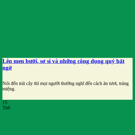
Lên men bưởi, sơ si và những công dụng quý bất
ngờ
Nói đến trái cây thì mọi người thường nghĩ đến cách ăn tươi, tráng
miệng.
15
Th6