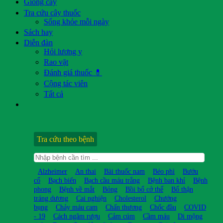
Giống cây
Tra cứu cây thuốc
Sống khỏe mỗi ngày
Sách hay
Diễn đàn
Hỏi lương y
Rao vặt
Đánh giá thuốc 💊
Cộng tác viên
Tất cả
Tra cứu theo bệnh
Alzheimer
An thai
Bài thuốc nam
Béo phì
Bướu
cổ
Bạch biến
Bạch cầu máu trắng
Bệnh ban khỉ
Bệnh
phong
Bệnh về mắt
Bỏng
Bồi bổ cở thể
Bổ thận
tráng dương
Cai nghiện
Cholesterol
Chướng
bụng
Chảy máu cam
Chấn thương
Chốc đầu
COVID
- 19
Cách ngâm rượu
Cảm cúm
Cầm máu
Di mộng