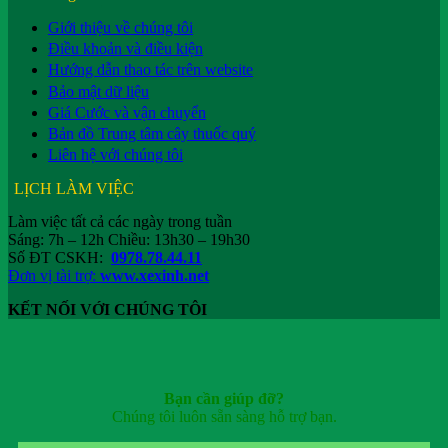
Giới thiệu về chúng tôi
Điều khoản và điều kiện
Hướng dẫn thao tác trên website
Bảo mật dữ liệu
Giá Cước và vận chuyển
Bản đồ Trung tâm cây thuốc quý
Liên hệ với chúng tôi
LỊCH LÀM VIỆC
Làm việc tất cả các ngày trong tuần
Sáng: 7h – 12h Chiều: 13h30 – 19h30
Số ĐT CSKH:
0978.78.44.11
Đơn vị tài trợ:
www.xexinh.net
KẾT NỐI VỚI CHÚNG TÔI
Bạn cần giúp đỡ?
Chúng tôi luôn sẵn sàng hỗ trợ bạn.