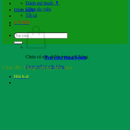
Đánh giá thuốc 💊
Cộng tác viên
Đăng nhập
Tất cả
0
VND
Chưa có sản phẩm trong giỏ hàng.
Tra cứu theo bệnh
Quay trở lại cửa hàng
Chủ đề:
Tăng cường tiêu hóa
Hỏi b.sĩ