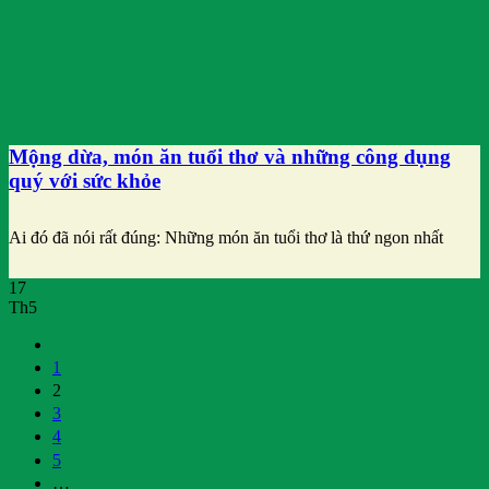
Mộng dừa, món ăn tuổi thơ và những công dụng
quý với sức khỏe
Ai đó đã nói rất đúng: Những món ăn tuổi thơ là thứ ngon nhất
17
Th5
1
2
3
4
5
…