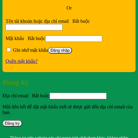
Or
Tên tài khoản hoặc địa chỉ email
Bắt buộc
Mật khẩu
Bắt buộc
Ghi nhớ mật khẩu
Đăng nhập
Quên mật khẩu?
Đăng ký
Địa chỉ email
Bắt buộc
Một liên kết để đặt mật khẩu mới sẽ được gửi đến địa chỉ email của
bạn.
Đăng ký
Thông tin trên website này chỉ mang tính chất tham khảo; không nhằm