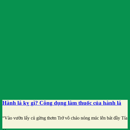
Hành lá kỵ gì? Công dụng làm thuốc của hành lá
“Vào vườn lấy củ gừng thơm Trở vô cháo nóng múc lên bát đầy Tía