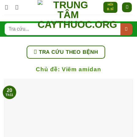
Bỏ
HỎI
B.SĨ
qua
nội
dung
TRA CỨU THEO BỆNH
Chủ đề:
Viêm amidan
20
Th11