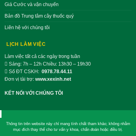
Giá Cước và vận chuyển
Bản đồ Trung tâm cây thuốc quý
Liên hệ với chúng tôi
LỊCH LÀM VIỆC
Làm việc tất cả các ngày trong tuần
Sáng: 7h – 12h Chiều: 13h30 – 19h30
Số ĐT CSKH:
0978.78.44.11
Đơn vị tài trợ:
www.xexinh.net
KẾT NỐI VỚI CHÚNG TÔI
Thông tin trên website này chỉ mang tính chất tham khảo; không nhằm
mục đích thay thế cho tư vấn y khoa, chẩn đoán hoặc điều trị.