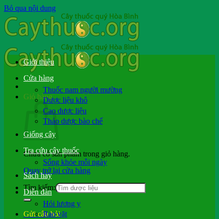
Bỏ qua nội dung
Giới thiệu
Cửa hàng
Thuốc nam người mường
Giỏ hàng
Dược liệu khô
Cao dược liệu
Thảo dược bào chế
Giống cây
Tra cứu cây thuốc
Chưa có sản phẩm trong giỏ hàng.
Sống khỏe mỗi ngày
Quay trở lại cửa hàng
Sách hay
Tìm kiếm:
Diễn đàn
Hỏi lương y
Rao vặt
Gửi câu hỏi