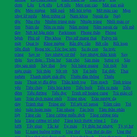
dom
Lậu
Lợi sữa
Lợi tiểu
Men gan cao
Mát gan giải
độc
Méo miệng
Mất ngủ
Mồ hôi trộm
Mỡ máu cao
Mụn
nhọt lở ngứa
Mụn trứng cá
Nam khoa
Ngoài da
Ngộ
độc
Nha chu
Nhiễm trùng máu
Nhuận tràng
Nhồi máu cơ
tim
Nám da
Nôn ra máu
Nấm móng
Nấm ngoài da
nổi mề
đay
Nứt kẽ hậu môn
Parkinson
Phong thấp
Phòng
bệnh
Phù nề
Phụ khoa
Phụ nữ mang thai
Polyp túi
mật
Quai bị
Răng miệng
Rắn độc cắn
Rết cắn
Rối loạn
tiền đình
Rụng tóc - Tóc bạc sớm
Sa dạ con
Sa trực
tràng
Say xe
Suy nhược cơ thể
Suy nhược thần kinh
Suy
thận
Suy thận - Thận hư
Sán chó
Sán máu
Sưng vú
Sản
phụ sau sinh
Sảy thai
Sẹo
Sỏi bàng quang
Sỏi mật
Sỏi
niệu quản
Sỏi thận
Sốt rét
Sởi
Tai biến
Tai điếc
Thai
nghén
Thanh nhiệt giải độc
Thiên đầu thống
Thiếu
máu
Thoát vị đĩa đệm
Thần kinh tọa
Tim mạch
Tinh trùng
yếu
Tiêu chảy
Tiêu hóa kém
Tiểu buốt
Tiểu ra máu
Tiểu
đêm
Tiểu đường
Tiểu đục
Trinh nữ hoàng cung
Trà giảo cổ
lam
Tràn dịch màng phổi
Tràng nhạc
Trào ngược dạ
dày
Tránh thai
Trúng gió
Trĩ nội trĩ ngoại
Trầm cảm
Trẻ
nhỏ
tuần hoàn máu
Tàn nhang
Táo bón
Tâm thần phân
liệt
Tăng cân
Tăng cường miễn dịch
Tăng cường tiêu
hóa
Tăng cường trí nhớ
Tăng kích thước vòng 1
Tưa
lưỡi
Tẩy giun
Tắc kè
Tụ máu
Tỳ thận hư nhược
Tỳ vị hư
hàn
U nang buồng trứng
Ung thư
Ung thư dạ dày
Ung thư
gan
Ung thư giai đoạn cuối
Ung thư hạch
Ung thư máu
Ung