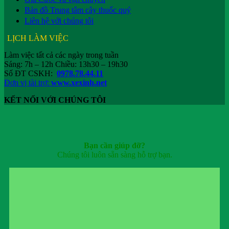
Bản đồ Trung tâm cây thuốc quý
Liên hệ với chúng tôi
LỊCH LÀM VIỆC
Làm việc tất cả các ngày trong tuần
Sáng: 7h – 12h Chiều: 13h30 – 19h30
Số ĐT CSKH:
0978.78.44.11
Đơn vị tài trợ:
www.xexinh.net
KẾT NỐI VỚI CHÚNG TÔI
Bạn cần giúp đỡ?
Chúng tôi luôn sẵn sàng hỗ trợ bạn.