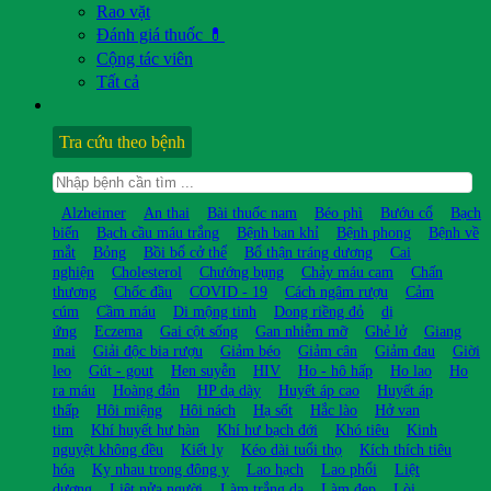
Rao vặt
Đánh giá thuốc 💊
Cộng tác viên
Tất cả
Tra cứu theo bệnh
Alzheimer
An thai
Bài thuốc nam
Béo phì
Bướu cổ
Bạch
biến
Bạch cầu máu trắng
Bệnh ban khỉ
Bệnh phong
Bệnh về
mắt
Bỏng
Bồi bổ cở thể
Bổ thận tráng dương
Cai
nghiện
Cholesterol
Chướng bụng
Chảy máu cam
Chấn
thương
Chốc đầu
COVID - 19
Cách ngâm rượu
Cảm
cúm
Cầm máu
Di mộng tinh
Dong riềng đỏ
dị
ứng
Eczema
Gai cột sống
Gan nhiễm mỡ
Ghẻ lở
Giang
mai
Giải độc bia rượu
Giảm béo
Giảm cân
Giảm đau
Giời
leo
Gút - gout
Hen suyễn
HIV
Ho - hô hấp
Ho lao
Ho
ra máu
Hoàng đản
HP dạ dày
Huyết áp cao
Huyết áp
thấp
Hôi miệng
Hôi nách
Hạ sốt
Hắc lào
Hở van
tim
Khí huyết hư hàn
Khí hư bạch đới
Khó tiêu
Kinh
nguyệt không đều
Kiết lỵ
Kéo dài tuổi thọ
Kích thích tiêu
hóa
Kỵ nhau trong đông y
Lao hạch
Lao phổi
Liệt
dương
Liệt nửa người
Làm trắng da
Làm đẹp
Lòi