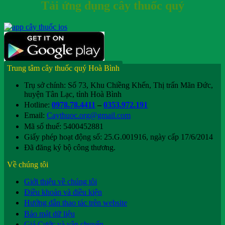
Tải ứng dụng cây thuốc quý
Trung tâm cây thuốc quý Hoà Bình
Trụ sở chính: Số 73, Khu Chiềng Khến, Thị trấn Mãn Đức,
huyện Tân Lạc, tỉnh Hoà Bình
Hotline:
0978.78.4411
–
0353.972.191
Email:
Caythuoc.org@gmail.com
Mã số thuế: 5400452881
Giấy phép hoạt động số: 25.G.001916, ngày cấp 17/6/2014
Đã đăng ký bộ công thương.
Về chúng tôi
Giới thiệu về chúng tôi
Điều khoản và điều kiện
Hướng dẫn thao tác trên website
Bảo mật dữ liệu
Giá Cước và vận chuyển