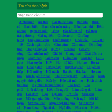
Tra cứu theo bệnh
Alzheimer
An thai
Bài thuốc nam
Béo phì
Bướu
cổ
Bạch biến
Bạch cầu máu trắng
Bệnh ban khỉ
Bệnh
phong
Bệnh về mắt
Bỏng
Bồi bổ cở thể
Bổ thận
tráng dương
Cai nghiện
Cholesterol
Chướng
bụng
Chảy máu cam
Chấn thương
Chốc đầu
COVID
- 19
Cách ngâm rượu
Cảm cúm
Cầm máu
Di mộng
tinh
Dong riềng đỏ
dị ứng
Eczema
Gai cột
sống
Gan nhiễm mỡ
Ghẻ lở
Giang mai
Giải độc bia
rượu
Giảm béo
Giảm cân
Giảm đau
Giời leo
Gút -
gout
Hen suyễn
HIV
Ho - hô hấp
Ho lao
Ho ra
máu
Hoàng đản
HP dạ dày
Huyết áp cao
Huyết áp
thấp
Hôi miệng
Hôi nách
Hạ sốt
Hắc lào
Hở van
tim
Khí huyết hư hàn
Khí hư bạch đới
Khó tiêu
Kinh
nguyệt không đều
Kiết lỵ
Kéo dài tuổi thọ
Kích thích
tiêu hóa
Kỵ nhau trong đông y
Lao hạch
Lao
phổi
Liệt dương
Liệt nửa người
Làm trắng da
Làm
đẹp
Lòi dom
Lậu
Lợi sữa
Lợi tiểu
Men gan
cao
Mát gan giải độc
Méo miệng
Mất ngủ
Mồ hôi
trộm
Mỡ máu cao
Mụn nhọt lở ngứa
Mụn trứng
cá
Nam khoa
Ngoài da
Ngộ độc
Nha chu
Nhiễm