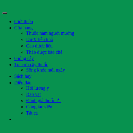
Giới thiệu
Cửa hàng
Thuốc nam người mường
Dược liệu khô
Cao dược liệu
Thảo dược bào chế
Giống cây
Tra cứu cây thuốc
Sống khỏe mỗi ngày
Sách hay
Diễn đàn
Hỏi lương y
Rao vặt
Đánh giá thuốc 💊
Cộng tác viên
Tất cả