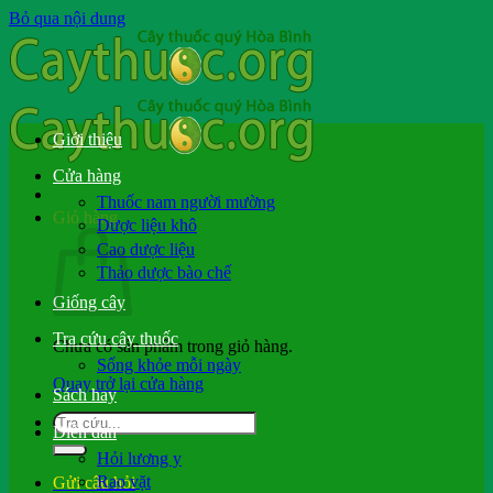
Bỏ qua nội dung
Giới thiệu
Cửa hàng
Thuốc nam người mường
Giỏ hàng
Dược liệu khô
Cao dược liệu
Thảo dược bào chế
Giống cây
Tra cứu cây thuốc
Chưa có sản phẩm trong giỏ hàng.
Sống khỏe mỗi ngày
Quay trở lại cửa hàng
Sách hay
Diễn đàn
Hỏi lương y
Rao vặt
Gửi câu hỏi