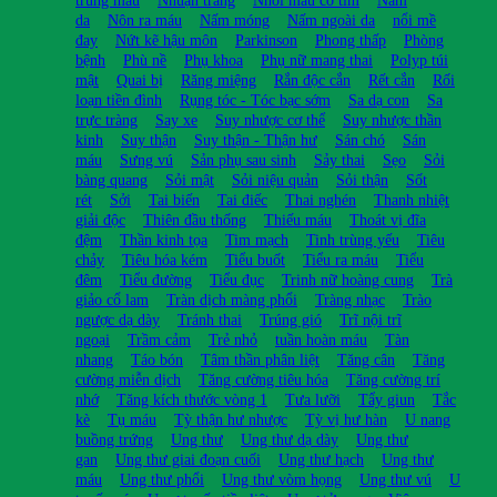
trùng máu
Nhuận tràng
Nhồi máu cơ tim
Nám
da
Nôn ra máu
Nấm móng
Nấm ngoài da
nổi mề
đay
Nứt kẽ hậu môn
Parkinson
Phong thấp
Phòng
bệnh
Phù nề
Phụ khoa
Phụ nữ mang thai
Polyp túi
mật
Quai bị
Răng miệng
Rắn độc cắn
Rết cắn
Rối
loạn tiền đình
Rụng tóc - Tóc bạc sớm
Sa dạ con
Sa
trực tràng
Say xe
Suy nhược cơ thể
Suy nhược thần
kinh
Suy thận
Suy thận - Thận hư
Sán chó
Sán
máu
Sưng vú
Sản phụ sau sinh
Sảy thai
Sẹo
Sỏi
bàng quang
Sỏi mật
Sỏi niệu quản
Sỏi thận
Sốt
rét
Sởi
Tai biến
Tai điếc
Thai nghén
Thanh nhiệt
giải độc
Thiên đầu thống
Thiếu máu
Thoát vị đĩa
đệm
Thần kinh tọa
Tim mạch
Tinh trùng yếu
Tiêu
chảy
Tiêu hóa kém
Tiểu buốt
Tiểu ra máu
Tiểu
đêm
Tiểu đường
Tiểu đục
Trinh nữ hoàng cung
Trà
giảo cổ lam
Tràn dịch màng phổi
Tràng nhạc
Trào
ngược dạ dày
Tránh thai
Trúng gió
Trĩ nội trĩ
ngoại
Trầm cảm
Trẻ nhỏ
tuần hoàn máu
Tàn
nhang
Táo bón
Tâm thần phân liệt
Tăng cân
Tăng
cường miễn dịch
Tăng cường tiêu hóa
Tăng cường trí
nhớ
Tăng kích thước vòng 1
Tưa lưỡi
Tẩy giun
Tắc
kè
Tụ máu
Tỳ thận hư nhược
Tỳ vị hư hàn
U nang
buồng trứng
Ung thư
Ung thư dạ dày
Ung thư
gan
Ung thư giai đoạn cuối
Ung thư hạch
Ung thư
máu
Ung thư phổi
Ung thư vòm họng
Ung thư vú
U