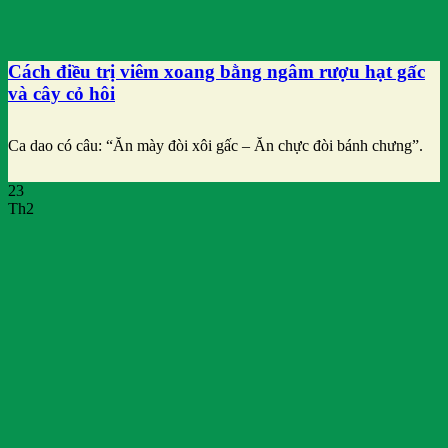
Cách điều trị viêm xoang bằng ngâm rượu hạt gấc
và cây cỏ hôi
Ca dao có câu: “Ăn mày đòi xôi gấc – Ăn chực đòi bánh chưng”.
23
Th2