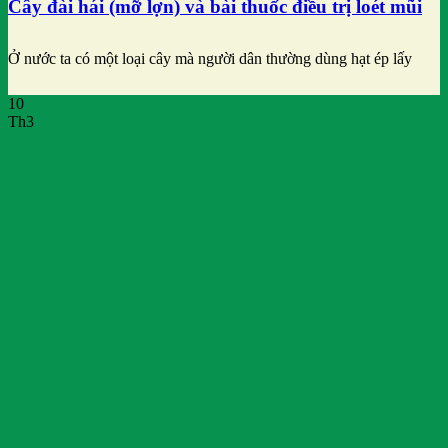
Cây đài hái (mỡ lợn) và bài thuốc điều trị loét mũi
Ở nước ta có một loại cây mà người dân thường dùng hạt ép lấy
10
Th3