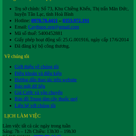
Trụ sở chính: Số 73, Khu Chiềng Khến, Thị trấn Mãn Đức,
huyện Tân Lạc, tỉnh Hoà Bình
Hotline:
0978.78.4411
–
0353.972.191
Email:
Caythuoc.org@gmail.com
Mã số thuế: 5400452881
Giấy phép hoạt động số: 25.G.001916, ngày cấp 17/6/2014
Đã đăng ký bộ công thương.
Về chúng tôi
Giới thiệu về chúng tôi
Điều khoản và điều kiện
Hướng dẫn thao tác trên website
Bảo mật dữ liệu
Giá Cước và vận chuyển
Bản đồ Trung tâm cây thuốc quý
Liên hệ với chúng tôi
LỊCH LÀM VIỆC
Làm việc tất cả các ngày trong tuần
Sáng: 7h – 12h Chiều: 13h30 – 19h30