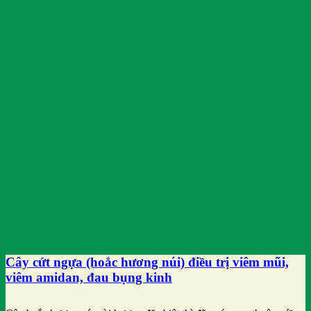
Cây cứt ngựa (hoắc hương núi) điều trị viêm mũi,
viêm amidan, đau bụng kinh