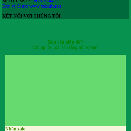
Số ĐT CSKH:
0978.78.44.11
Đơn vị tài trợ:
www.xexinh.net
KẾT NỐI VỚI CHÚNG TÔI
Bạn cần giúp đỡ?
Chúng tôi luôn sẵn sàng hỗ trợ bạn.
Nhắn zalo