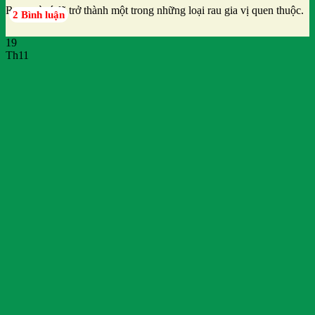
Rau ngò rí đã trở thành một trong những loại rau gia vị quen thuộc.
2 Bình luận
19
Th11