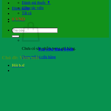
Đánh giá thuốc 💊
Cộng tác viên
Đăng nhập
Tất cả
0
VND
Chưa có sản phẩm trong giỏ hàng.
Tra cứu theo bệnh
Quay trở lại cửa hàng
Chủ đề:
Viêm mũi
Hỏi b.sĩ