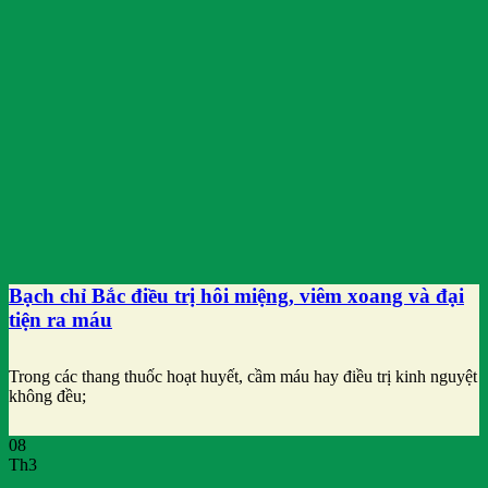
Bạch chỉ Bắc điều trị hôi miệng, viêm xoang và đại
tiện ra máu
Trong các thang thuốc hoạt huyết, cầm máu hay điều trị kinh nguyệt
không đều;
08
Th3