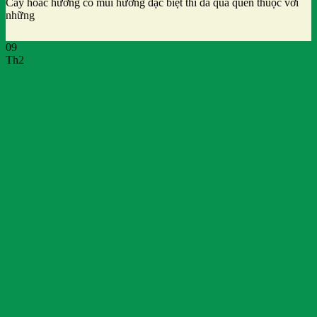
Cây hoắc hương có mùi hương đặc biệt thì đã quá quen thuộc với
những
09
Th2