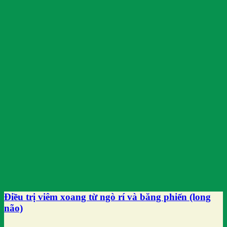
Điều trị viêm xoang từ ngò rí và băng phiến (long
não)