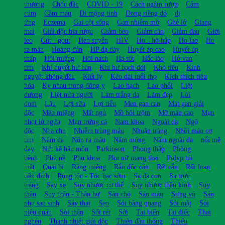
thương
Chốc đầu
COVID - 19
Cách ngâm rượu
Cảm
cúm
Cầm máu
Di mộng tinh
Dong riềng đỏ
dị
ứng
Eczema
Gai cột sống
Gan nhiễm mỡ
Ghẻ lở
Giang
mai
Giải độc bia rượu
Giảm béo
Giảm cân
Giảm đau
Giời
leo
Gút - gout
Hen suyễn
HIV
Ho - hô hấp
Ho lao
Ho
ra máu
Hoàng đản
HP dạ dày
Huyết áp cao
Huyết áp
thấp
Hôi miệng
Hôi nách
Hạ sốt
Hắc lào
Hở van
tim
Khí huyết hư hàn
Khí hư bạch đới
Khó tiêu
Kinh
nguyệt không đều
Kiết lỵ
Kéo dài tuổi thọ
Kích thích tiêu
hóa
Kỵ nhau trong đông y
Lao hạch
Lao phổi
Liệt
dương
Liệt nửa người
Làm trắng da
Làm đẹp
Lòi
dom
Lậu
Lợi sữa
Lợi tiểu
Men gan cao
Mát gan giải
độc
Méo miệng
Mất ngủ
Mồ hôi trộm
Mỡ máu cao
Mụn
nhọt lở ngứa
Mụn trứng cá
Nam khoa
Ngoài da
Ngộ
độc
Nha chu
Nhiễm trùng máu
Nhuận tràng
Nhồi máu cơ
tim
Nám da
Nôn ra máu
Nấm móng
Nấm ngoài da
nổi mề
đay
Nứt kẽ hậu môn
Parkinson
Phong thấp
Phòng
bệnh
Phù nề
Phụ khoa
Phụ nữ mang thai
Polyp túi
mật
Quai bị
Răng miệng
Rắn độc cắn
Rết cắn
Rối loạn
tiền đình
Rụng tóc - Tóc bạc sớm
Sa dạ con
Sa trực
tràng
Say xe
Suy nhược cơ thể
Suy nhược thần kinh
Suy
thận
Suy thận - Thận hư
Sán chó
Sán máu
Sưng vú
Sản
phụ sau sinh
Sảy thai
Sẹo
Sỏi bàng quang
Sỏi mật
Sỏi
niệu quản
Sỏi thận
Sốt rét
Sởi
Tai biến
Tai điếc
Thai
nghén
Thanh nhiệt giải độc
Thiên đầu thống
Thiếu