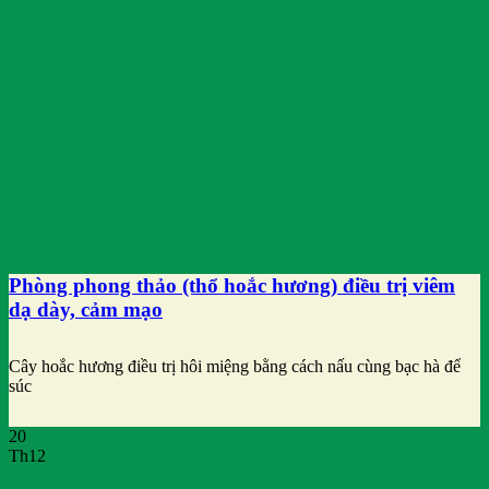
Phòng phong thảo (thổ hoắc hương) điều trị viêm
dạ dày, cảm mạo
Cây hoắc hương điều trị hôi miệng bằng cách nấu cùng bạc hà để
súc
20
Th12