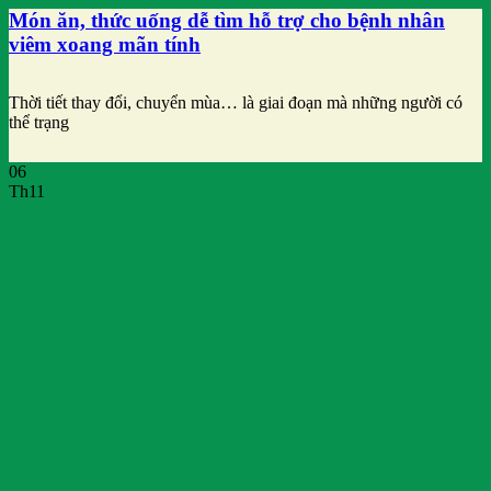
Món ăn, thức uống dễ tìm hỗ trợ cho bệnh nhân
viêm xoang mãn tính
Thời tiết thay đổi, chuyển mùa… là giai đoạn mà những người có
thể trạng
06
Th11