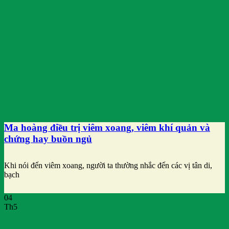
Ma hoàng điều trị viêm xoang, viêm khí quản và
chứng hay buồn ngủ
Khi nói đến viêm xoang, người ta thường nhắc đến các vị tân di,
bạch
04
Th5