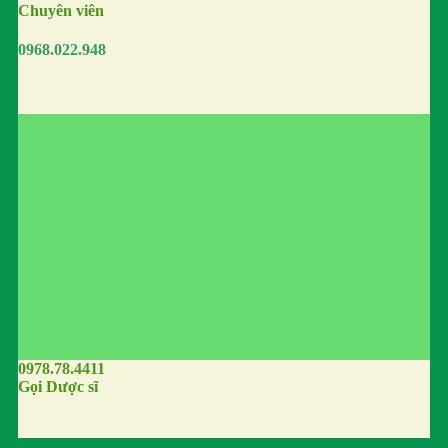
Chuyên viên
0968.022.948
0978.78.4411
Gọi Dược sĩ