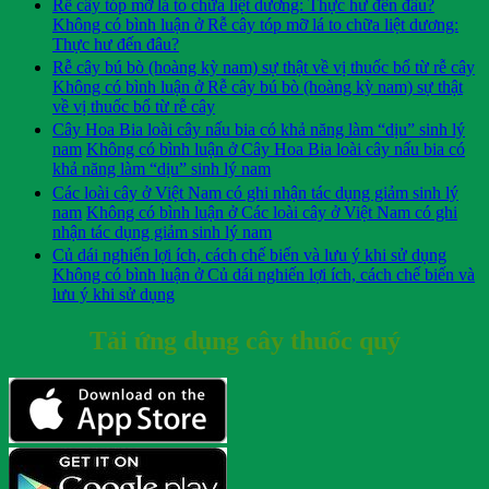
Rễ cây tóp mỡ lá to chữa liệt dương: Thực hư đến đâu?
Không có bình luận
ở Rễ cây tóp mỡ lá to chữa liệt dương:
Thực hư đến đâu?
Rễ cây bú bò (hoàng kỳ nam) sự thật về vị thuốc bổ từ rễ cây
Không có bình luận
ở Rễ cây bú bò (hoàng kỳ nam) sự thật
về vị thuốc bổ từ rễ cây
Cây Hoa Bia loài cây nấu bia có khả năng làm “dịu” sinh lý
nam
Không có bình luận
ở Cây Hoa Bia loài cây nấu bia có
khả năng làm “dịu” sinh lý nam
Các loài cây ở Việt Nam có ghi nhận tác dụng giảm sinh lý
nam
Không có bình luận
ở Các loài cây ở Việt Nam có ghi
nhận tác dụng giảm sinh lý nam
Củ dái nghiến lợi ích, cách chế biến và lưu ý khi sử dụng
Không có bình luận
ở Củ dái nghiến lợi ích, cách chế biến và
lưu ý khi sử dụng
Tải ứng dụng cây thuốc quý