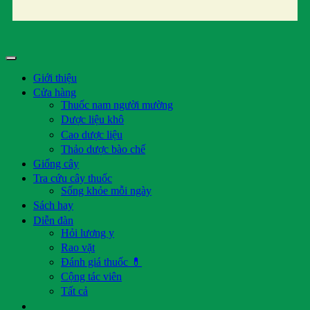
Giới thiệu
Cửa hàng
Thuốc nam người mường
Dược liệu khô
Cao dược liệu
Thảo dược bào chế
Giống cây
Tra cứu cây thuốc
Sống khỏe mỗi ngày
Sách hay
Diễn đàn
Hỏi lương y
Rao vặt
Đánh giá thuốc 💊
Cộng tác viên
Tất cả