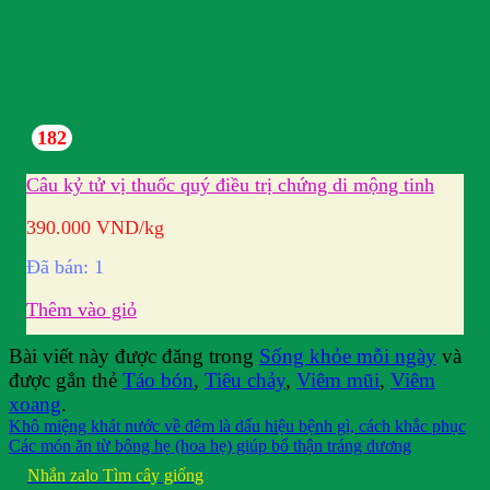
182
Câu kỷ tử vị thuốc quý điều trị chứng di mộng tinh
390.000
VND
/kg
Đã bán: 1
Thêm vào giỏ
Bài viết này được đăng trong
Sống khỏe mỗi ngày
và
được gắn thẻ
Táo bón
,
Tiêu chảy
,
Viêm mũi
,
Viêm
xoang
.
Khô miệng khát nước về đêm là dấu hiệu bệnh gì, cách khắc phục
Các món ăn từ bông hẹ (hoa hẹ) giúp bổ thận tráng dương
Nhắn zalo
Tìm cây giống