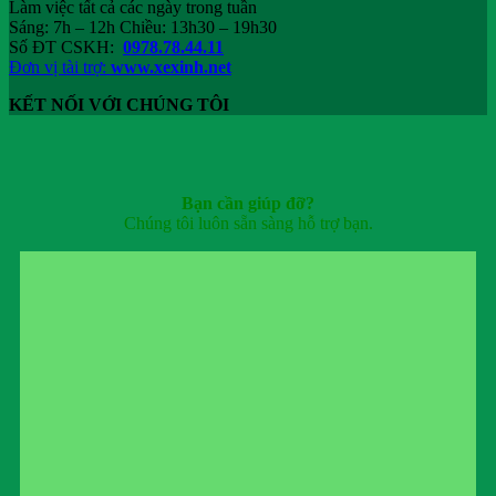
Làm việc tất cả các ngày trong tuần
Sáng: 7h – 12h Chiều: 13h30 – 19h30
Số ĐT CSKH:
0978.78.44.11
Đơn vị tài trợ:
www.xexinh.net
KẾT NỐI VỚI CHÚNG TÔI
Bạn cần giúp đỡ?
Chúng tôi luôn sẵn sàng hỗ trợ bạn.