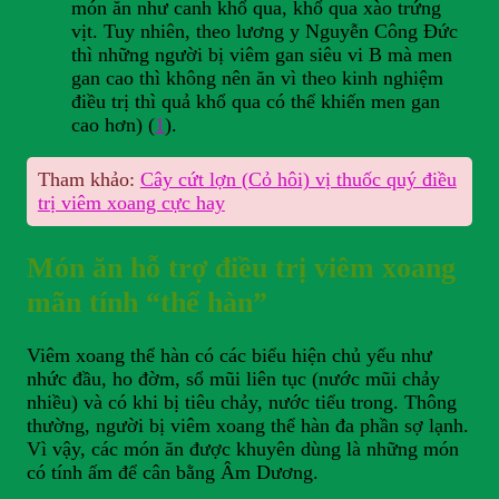
món ăn như canh khổ qua, khổ qua xào trứng
vịt. Tuy nhiên, theo lương y Nguyễn Công Đức
thì những người bị viêm gan siêu vi B mà men
gan cao thì không nên ăn vì theo kinh nghiệm
điều trị thì quả khổ qua có thể khiến men gan
cao hơn) (
1
).
Tham khảo:
Cây cứt lợn (Cỏ hôi) vị thuốc quý điều
trị viêm xoang cực hay
Món ăn hỗ trợ điều trị viêm xoang
mãn tính “thể hàn”
Viêm xoang thể hàn có các biểu hiện chủ yếu như
nhức đầu, ho đờm, sổ mũi liên tục (nước mũi chảy
nhiều) và có khi bị tiêu chảy, nước tiểu trong. Thông
thường, người bị viêm xoang thể hàn đa phần sợ lạnh.
Vì vậy, các món ăn được khuyên dùng là những món
có tính ấm để cân bằng Âm Dương.