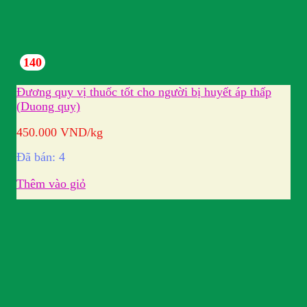
140
Đương quy vị thuốc tốt cho người bị huyết áp thấp
(Duong quy)
450.000
VND
/kg
Đã bán: 4
Thêm vào giỏ