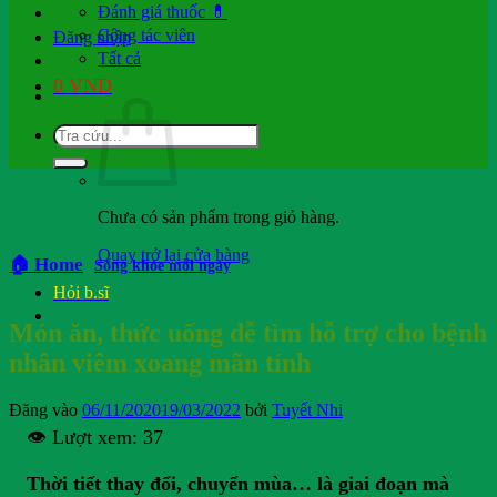
Đánh giá thuốc 💊
Cộng tác viên
Đăng nhập
Tất cả
0
VND
Chưa có sản phẩm trong giỏ hàng.
Quay trở lại cửa hàng
🏠 Home
Sống khỏe mỗi ngày
Hỏi b.sĩ
Món ăn, thức uống dễ tìm hỗ trợ cho bệnh
nhân viêm xoang mãn tính
Đăng vào
06/11/2020
19/03/2022
bởi
Tuyết Nhi
👁️ Lượt xem:
37
Thời tiết thay đổi, chuyển mùa… là giai đoạn mà