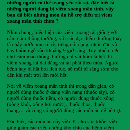
những người có thể trạng yếu rất sợ, đặc biệt là
những người đang bị viêm xoang mãn tính, vậy
bạn đã biết những món ăn hỗ trợ điều trị viêm
xoang mãn tính chưa ?
Nhìn chung, biểu hiện của viêm xoang rất giống với
cảm cúm thông thường, với các đặc điểm thường thấy
là chảy nước mũi rò rè, tiếng nói nặng, nhức đầu và
hay buồn ngủ vào khoảng 9 giờ sáng. Tuy nhiên, nếu
như cảm mạo thông thường chỉ vài hôm là hết thì
viêm xoang lại dai dẳng và tái phát theo mùa. Người
bệnh hay bị hắt hơi liên tục, sổ mũi từ sáng sớm cho
đến khi mặt trời lên mới hết.
Nói về viêm xoang mãn tính thì trong dân gian, có
người dùng thuốc ở dạng viên nang (thuốc tây), có
người dùng thuốc tiêm, có người dùng thuốc xông
(xông khói, xông hơi nước), thuốc thoa, thuốc
thang… và cũng có người dùng các món ăn để hỗ trợ.
Đặc biệt, các món ăn này vừa tốt cho sức khỏe, vừa
giúp giảm các triệu chứng khó chịu của bệnh viêm