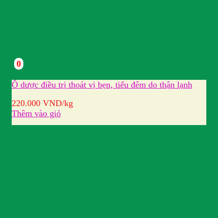
0
Ô dược điều trị thoát vị bẹn, tiểu đêm do thận lạnh
220.000
VND
/kg
Thêm vào giỏ