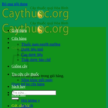
Bỏ qua nội dung
Giới thiệu
Cửa hàng
Thuốc nam người mường
Giỏ hàng
Dược liệu khô
Cao dược liệu
Thảo dược bào chế
Giống cây
Tra cứu cây thuốc
Chưa có sản phẩm trong giỏ hàng.
Sống khỏe mỗi ngày
Quay trở lại cửa hàng
Sách hay
Diễn đàn
Hỏi lương y
Rao vặt
Gửi câu hỏi