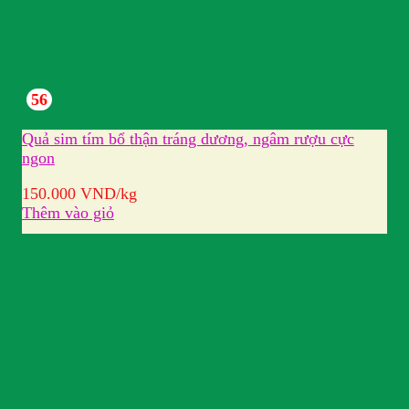
56
Quả sim tím bổ thận tráng dương, ngâm rượu cực
ngon
150.000
VND
/kg
Thêm vào giỏ