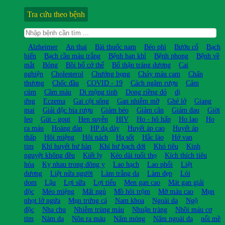
Tra cứu theo bệnh
Alzheimer
An thai
Bài thuốc nam
Béo phì
Bướu cổ
Bạch
biến
Bạch cầu máu trắng
Bệnh ban khỉ
Bệnh phong
Bệnh về
mắt
Bỏng
Bồi bổ cở thể
Bổ thận tráng dương
Cai
nghiện
Cholesterol
Chướng bụng
Chảy máu cam
Chấn
thương
Chốc đầu
COVID - 19
Cách ngâm rượu
Cảm
cúm
Cầm máu
Di mộng tinh
Dong riềng đỏ
dị
ứng
Eczema
Gai cột sống
Gan nhiễm mỡ
Ghẻ lở
Giang
mai
Giải độc bia rượu
Giảm béo
Giảm cân
Giảm đau
Giời
leo
Gút - gout
Hen suyễn
HIV
Ho - hô hấp
Ho lao
Ho
ra máu
Hoàng đản
HP dạ dày
Huyết áp cao
Huyết áp
thấp
Hôi miệng
Hôi nách
Hạ sốt
Hắc lào
Hở van
tim
Khí huyết hư hàn
Khí hư bạch đới
Khó tiêu
Kinh
nguyệt không đều
Kiết lỵ
Kéo dài tuổi thọ
Kích thích tiêu
hóa
Kỵ nhau trong đông y
Lao hạch
Lao phổi
Liệt
dương
Liệt nửa người
Làm trắng da
Làm đẹp
Lòi
dom
Lậu
Lợi sữa
Lợi tiểu
Men gan cao
Mát gan giải
độc
Méo miệng
Mất ngủ
Mồ hôi trộm
Mỡ máu cao
Mụn
nhọt lở ngứa
Mụn trứng cá
Nam khoa
Ngoài da
Ngộ
độc
Nha chu
Nhiễm trùng máu
Nhuận tràng
Nhồi máu cơ
tim
Nám da
Nôn ra máu
Nấm móng
Nấm ngoài da
nổi mề