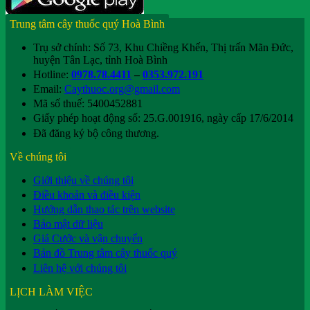
Trung tâm cây thuốc quý Hoà Bình
Trụ sở chính: Số 73, Khu Chiềng Khến, Thị trấn Mãn Đức,
huyện Tân Lạc, tỉnh Hoà Bình
Hotline:
0978.78.4411
–
0353.972.191
Email:
Caythuoc.org@gmail.com
Mã số thuế: 5400452881
Giấy phép hoạt động số: 25.G.001916, ngày cấp 17/6/2014
Đã đăng ký bộ công thương.
Về chúng tôi
Giới thiệu về chúng tôi
Điều khoản và điều kiện
Hướng dẫn thao tác trên website
Bảo mật dữ liệu
Giá Cước và vận chuyển
Bản đồ Trung tâm cây thuốc quý
Liên hệ với chúng tôi
LỊCH LÀM VIỆC