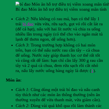
Bí đao Món ăn hỗ trợ điều trị viêm xoang mãn tính
Cách 2
: Nếu không có rau má, bạn có thể lấy 1
trái
bí đao
vừa vừa, rửa sạch, gọt vỏ rồi cắt lát ra
(để cả hạt), nấu với hai lít nước và chia ra uống
nhiều lần trong ngày (có thể cho vào ngăn mát tủ
lạnh để thơm ngon, dễ uống hơn).
Cách 3
: Trong trường hợp không có hai món
trên, bạn có thể nấu nước rau cần tây – cà chua
để uống. Nước này giúp thanh lọc cơ thể rất tốt
và cũng rất dễ làm: bạn chỉ cần lấy 300 g rau cần
tây và 2 quả cà chua, đem rửa sạch rồi cắt nhỏ
ra, nấu lấy nước uống hàng ngày là được (
1
).
Món ăn
:
Cách 1
: Cũng dùng một trái bí đao và nấu canh
tùy thích như các món ăn thông thường (nên ăn
thường xuyên để vừa thanh mát, vừa giảm cân).
Cách 2
: Dùng vài quả khổ qua rồi làm thành các