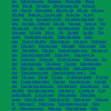
đay
Nứt kẽ hậu môn
Parkinson
Phong thấp
Phòng
bệnh
Phù nề
Phụ khoa
Phụ nữ mang thai
Polyp túi
mật
Quai bị
Răng miệng
Rắn độc cắn
Rết cắn
Rối loạn
tiền đình
Rụng tóc - Tóc bạc sớm
Sa dạ con
Sa trực
tràng
Say xe
Suy nhược cơ thể
Suy nhược thần kinh
Suy
thận
Suy thận - Thận hư
Sán chó
Sán máu
Sưng vú
Sản
phụ sau sinh
Sảy thai
Sẹo
Sỏi bàng quang
Sỏi mật
Sỏi
niệu quản
Sỏi thận
Sốt rét
Sởi
Tai biến
Tai điếc
Thai
nghén
Thanh nhiệt giải độc
Thiên đầu thống
Thiếu
máu
Thoát vị đĩa đệm
Thần kinh tọa
Tim mạch
Tinh trùng
yếu
Tiêu chảy
Tiêu hóa kém
Tiểu buốt
Tiểu ra máu
Tiểu
đêm
Tiểu đường
Tiểu đục
Trinh nữ hoàng cung
Trà giảo cổ
lam
Tràn dịch màng phổi
Tràng nhạc
Trào ngược dạ
dày
Tránh thai
Trúng gió
Trĩ nội trĩ ngoại
Trầm cảm
Trẻ
nhỏ
tuần hoàn máu
Tàn nhang
Táo bón
Tâm thần phân
liệt
Tăng cân
Tăng cường miễn dịch
Tăng cường tiêu
hóa
Tăng cường trí nhớ
Tăng kích thước vòng 1
Tưa
lưỡi
Tẩy giun
Tắc kè
Tụ máu
Tỳ thận hư nhược
Tỳ vị hư
hàn
U nang buồng trứng
Ung thư
Ung thư dạ dày
Ung thư
gan
Ung thư giai đoạn cuối
Ung thư hạch
Ung thư máu
Ung
thư phổi
Ung thư vòm họng
Ung thư vú
U tuyến vú
U xơ
tuyến tiền liệt
U xơ tử cung
Viêm amidan
Viêm bàng
quang
Viêm cầu thận
Viêm da cơ địa
Viêm dạ dày
Viêm gan
B
Viêm gan C
Viêm họng
Viêm khớp dạng thấp
Viêm
lợi
Viêm màng bụng
Viêm mũi
Viêm phế quản
Viêm