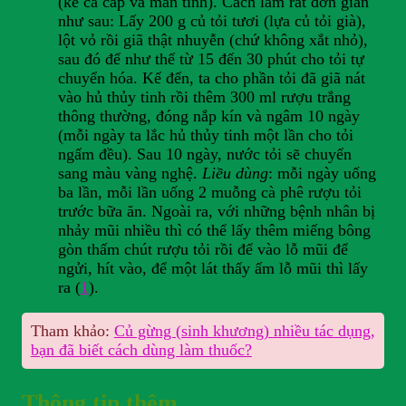
(kể cả cấp và mãn tính). Cách làm rất đơn giản
như sau: Lấy 200 g củ tỏi tươi (lựa củ tỏi già),
lột vỏ rồi giã thật nhuyễn (chứ không xắt nhỏ),
sau đó để như thế từ 15 đến 30 phút cho tỏi tự
chuyển hóa. Kế đến, ta cho phần tỏi đã giã nát
vào hủ thủy tinh rồi thêm 300 ml rượu trắng
thông thường, đóng nắp kín và ngâm 10 ngày
(mỗi ngày ta lắc hủ thủy tinh một lần cho tỏi
ngấm đều). Sau 10 ngày, nước tỏi sẽ chuyển
sang màu vàng nghệ.
Liều dùng
: mỗi ngày uống
ba lần, mỗi lần uống 2 muỗng cà phê rượu tỏi
trước bữa ăn. Ngoài ra, với những bệnh nhân bị
nhảy mũi nhiều thì có thể lấy thêm miếng bông
gòn thấm chút rượu tỏi rồi để vào lỗ mũi để
ngửi, hít vào, để một lát thấy ấm lỗ mũi thì lấy
ra (
1
).
Tham khảo:
Củ gừng (sinh khương) nhiều tác dụng,
bạn đã biết cách dùng làm thuốc?
Thông tin thêm