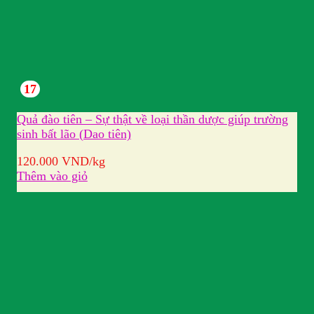
17
Quả đào tiên – Sự thật về loại thần dược giúp trường
sinh bất lão (Dao tiên)
120.000
VND
/kg
Thêm vào giỏ