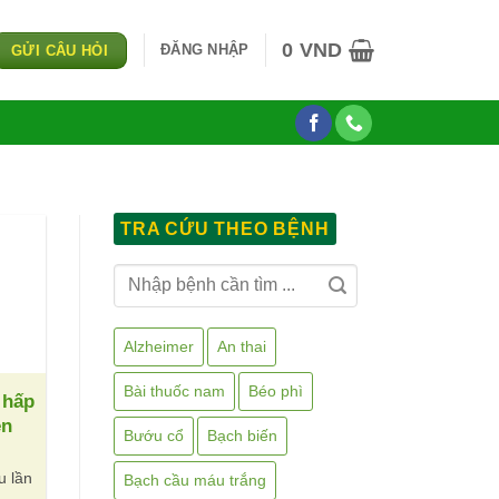
0
VND
ĐĂNG NHẬP
GỬI CÂU HỎI
TRA CỨU THEO BỆNH
Alzheimer
An thai
Bài thuốc nam
Béo phì
 hấp
en
Bướu cổ
Bạch biến
u lần
Bạch cầu máu trắng