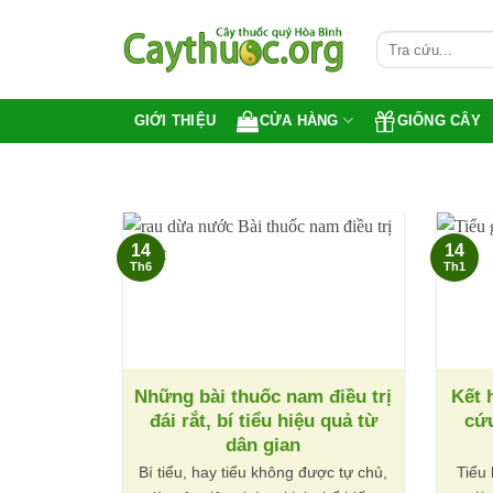
Bỏ
qua
nội
dung
CỬA HÀNG
GIỐNG CÂY
GIỚI THIỆU
14
14
Th6
Th1
Những bài thuốc nam điều trị
Kết 
đái rắt, bí tiểu hiệu quả từ
cứu
dân gian
Bí tiểu, hay tiểu không được tự chủ,
Tiểu