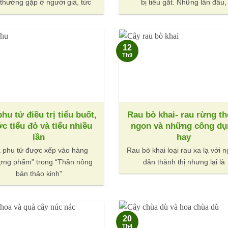
 thường gặp ở người già, tức
bị tiểu gắt. Những lần đầu,
12
Th9
phu tử điều trị tiểu buốt,
Rau bò khai- rau rừng t
c tiểu đỏ và tiểu nhiều
ngon và những công dụ
lần
hay
a phu tử được xếp vào hàng
Rau bò khai loại rau xa lạ với 
ợng phẩm” trong “Thần nông
dân thành thị nhưng lại là
bản thảo kinh”
20
Th4