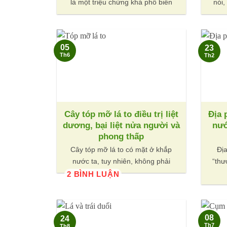
là một triệu chứng khá phổ biến
nói,
05
23
Th6
Th2
Cây tóp mỡ lá to điều trị liệt
Địa 
dương, bại liệt nửa người và
nướ
phong thấp
Cây tóp mỡ lá to có mặt ở khắp
Đị
nước ta, tuy nhiên, không phải
“thư
2 BÌNH LUẬN
08
24
Th7
Th8