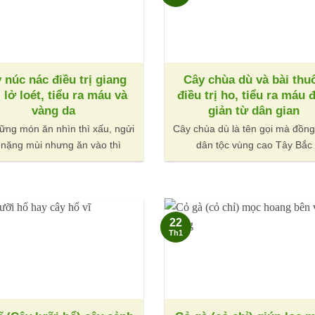
 núc nác điều trị giang
Cây chùa dù và bài thu
 lở loét, tiểu ra máu và
điều trị ho, tiểu ra máu 
vàng da
giản từ dân gian
ững món ăn nhìn thì xấu, ngửi
Cây chùa dù là tên gọi mà đồn
ì nặng mùi nhưng ăn vào thì
dân tộc vùng cao Tây Bắc
22
Th1