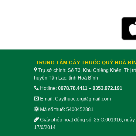
TRUNG TÂM CÂY THUỐC QUÝ HOÀ BÌ
Trụ sở chính: Số 73, Khu Chiềng Khến, Thị t
huyện Tân Lạc, tỉnh Hoà Bình
Hotline:
0978.78.4411
–
0353.972.191
Email:
Caythuoc.org@gmail.com
Mã số thuế: 5400452881
Giấy phép hoạt động số: 25.G.001916, ngày
17/6/2014