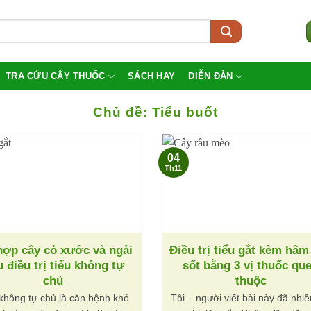
TRA CỨU CÂY THUỐC
SÁCH HAY
DIỄN ĐÀN
Chủ đề:
Tiểu buốt
04
Th11
hợp cây cỏ xước và ngải
Điều trị tiểu gắt kèm hâm
 điều trị tiểu không tự
sốt bằng 3 vị thuốc qu
chủ
thuộc
 không tự chủ là căn bệnh khó
Tôi – người viết bài này đã nhiề