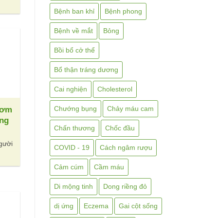
Bệnh ban khỉ
Bệnh phong
Bệnh về mắt
Bỏng
Bồi bổ cở thể
Bổ thận tráng dương
Cai nghiện
Cholesterol
Chướng bụng
Chảy máu cam
hơm
ng
Chấn thương
Chốc đầu
người
COVID - 19
Cách ngâm rượu
Cảm cúm
Cầm máu
Di mộng tinh
Dong riềng đỏ
dị ứng
Eczema
Gai cột sống