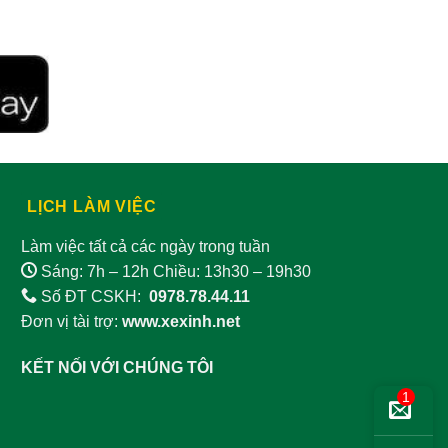
Mỡ máu cao
Mụn nhọt lở ngứa
Mụn trứng cá
Nam khoa
Ngoài da
Ngộ độc
Nha chu
Nhiễm trùng máu
Nhuận tràng
LỊCH LÀM VIỆC
Nhồi máu cơ tim
Nám da
Làm việc tất cả các ngày trong tuần
Sáng: 7h – 12h Chiều: 13h30 – 19h30
Nôn ra máu
Nấm móng
Số ĐT CSKH:
0978.78.44.11
Nấm ngoài da
nổi mề đay
Đơn vị tài trợ:
www.xexinh.net
Nứt kẽ hậu môn
Parkinson
KẾT NỐI VỚI CHÚNG TÔI
1
Phong thấp
Phòng bệnh
Phù nề
Phụ khoa