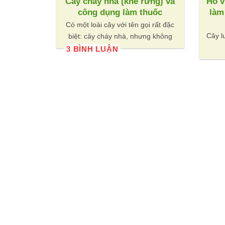
Cây cháy nhà (khế rừng) và
Hổ v
công dụng làm thuốc
làm
Có một loài cây với tên gọi rất đặc
Cây l
biệt: cây cháy nhà, nhưng không
3 BÌNH LUẬN