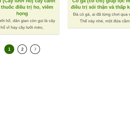
ĩ (Cây lưỡi hổ) cây cảnh
Cỏ gà (cỏ chỉ) giúp lọc 
 thuốc điều trị ho, viêm
điều trị sỏi thận và thấp 
họng
Đá cỏ gà, ai đã từng chơi qua 
ưỡi hổ, dân gian còn gọi là cây
Thế này nhé, một đứa cầm
hổ vĩ hay cây lưỡi mèo,
1
2