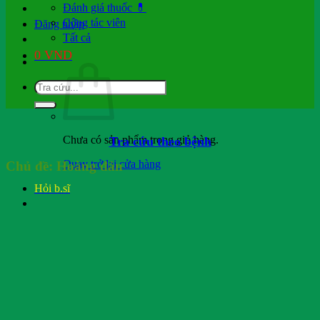
Đánh giá thuốc 💊
Cộng tác viên
Đăng nhập
Tất cả
0
VND
Chưa có sản phẩm trong giỏ hàng.
Tra cứu theo bệnh
Quay trở lại cửa hàng
Chủ đề:
Hoàng đản
Hỏi b.sĩ