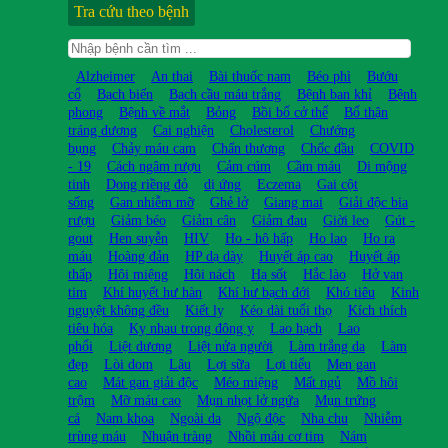
Tra cứu theo bệnh
Alzheimer
An thai
Bài thuốc nam
Béo phì
Bướu
cổ
Bạch biến
Bạch cầu máu trắng
Bệnh ban khỉ
Bệnh
phong
Bệnh về mắt
Bỏng
Bồi bổ cở thể
Bổ thận
tráng dương
Cai nghiện
Cholesterol
Chướng
bụng
Chảy máu cam
Chấn thương
Chốc đầu
COVID
- 19
Cách ngâm rượu
Cảm cúm
Cầm máu
Di mộng
tinh
Dong riềng đỏ
dị ứng
Eczema
Gai cột
sống
Gan nhiễm mỡ
Ghẻ lở
Giang mai
Giải độc bia
rượu
Giảm béo
Giảm cân
Giảm đau
Giời leo
Gút -
gout
Hen suyễn
HIV
Ho - hô hấp
Ho lao
Ho ra
máu
Hoàng đản
HP dạ dày
Huyết áp cao
Huyết áp
thấp
Hôi miệng
Hôi nách
Hạ sốt
Hắc lào
Hở van
tim
Khí huyết hư hàn
Khí hư bạch đới
Khó tiêu
Kinh
nguyệt không đều
Kiết lỵ
Kéo dài tuổi thọ
Kích thích
tiêu hóa
Kỵ nhau trong đông y
Lao hạch
Lao
phổi
Liệt dương
Liệt nửa người
Làm trắng da
Làm
đẹp
Lòi dom
Lậu
Lợi sữa
Lợi tiểu
Men gan
cao
Mát gan giải độc
Méo miệng
Mất ngủ
Mồ hôi
trộm
Mỡ máu cao
Mụn nhọt lở ngứa
Mụn trứng
cá
Nam khoa
Ngoài da
Ngộ độc
Nha chu
Nhiễm
trùng máu
Nhuận tràng
Nhồi máu cơ tim
Nám