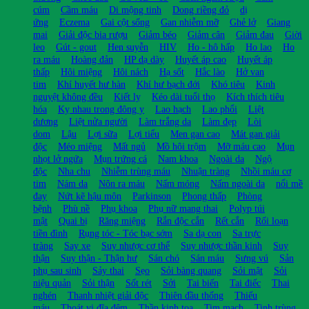
cúm
Cầm máu
Di mộng tinh
Dong riềng đỏ
dị
ứng
Eczema
Gai cột sống
Gan nhiễm mỡ
Ghẻ lở
Giang
mai
Giải độc bia rượu
Giảm béo
Giảm cân
Giảm đau
Giời
leo
Gút - gout
Hen suyễn
HIV
Ho - hô hấp
Ho lao
Ho
ra máu
Hoàng đản
HP dạ dày
Huyết áp cao
Huyết áp
thấp
Hôi miệng
Hôi nách
Hạ sốt
Hắc lào
Hở van
tim
Khí huyết hư hàn
Khí hư bạch đới
Khó tiêu
Kinh
nguyệt không đều
Kiết lỵ
Kéo dài tuổi thọ
Kích thích tiêu
hóa
Kỵ nhau trong đông y
Lao hạch
Lao phổi
Liệt
dương
Liệt nửa người
Làm trắng da
Làm đẹp
Lòi
dom
Lậu
Lợi sữa
Lợi tiểu
Men gan cao
Mát gan giải
độc
Méo miệng
Mất ngủ
Mồ hôi trộm
Mỡ máu cao
Mụn
nhọt lở ngứa
Mụn trứng cá
Nam khoa
Ngoài da
Ngộ
độc
Nha chu
Nhiễm trùng máu
Nhuận tràng
Nhồi máu cơ
tim
Nám da
Nôn ra máu
Nấm móng
Nấm ngoài da
nổi mề
đay
Nứt kẽ hậu môn
Parkinson
Phong thấp
Phòng
bệnh
Phù nề
Phụ khoa
Phụ nữ mang thai
Polyp túi
mật
Quai bị
Răng miệng
Rắn độc cắn
Rết cắn
Rối loạn
tiền đình
Rụng tóc - Tóc bạc sớm
Sa dạ con
Sa trực
tràng
Say xe
Suy nhược cơ thể
Suy nhược thần kinh
Suy
thận
Suy thận - Thận hư
Sán chó
Sán máu
Sưng vú
Sản
phụ sau sinh
Sảy thai
Sẹo
Sỏi bàng quang
Sỏi mật
Sỏi
niệu quản
Sỏi thận
Sốt rét
Sởi
Tai biến
Tai điếc
Thai
nghén
Thanh nhiệt giải độc
Thiên đầu thống
Thiếu
máu
Thoát vị đĩa đệm
Thần kinh tọa
Tim mạch
Tinh trùng