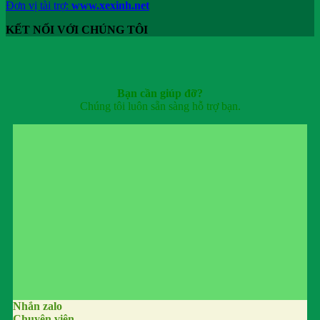
Đơn vị tài trợ:
www.xexinh.net
KẾT NỐI VỚI CHÚNG TÔI
Bạn cần giúp đỡ?
Chúng tôi luôn sẵn sàng hỗ trợ bạn.
Nhắn zalo
Chuyên viên