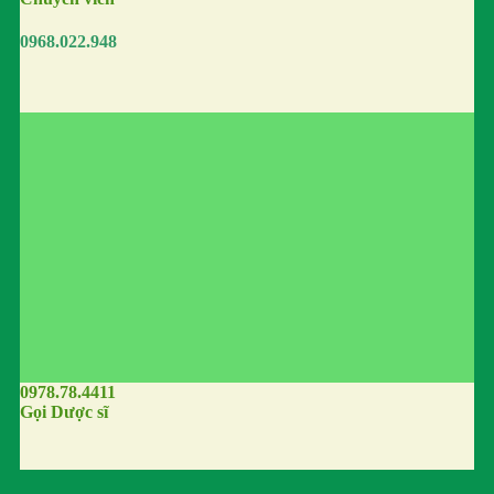
0968.022.948
0978.78.4411
Gọi Dược sĩ