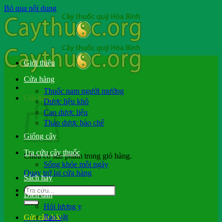
Bỏ qua nội dung
Giới thiệu
Cửa hàng
Thuốc nam người mường
Giỏ hàng
Dược liệu khô
Cao dược liệu
Thảo dược bào chế
Giống cây
Tra cứu cây thuốc
Chưa có sản phẩm trong giỏ hàng.
Sống khỏe mỗi ngày
Quay trở lại cửa hàng
Sách hay
Diễn đàn
Hỏi lương y
Rao vặt
Gửi câu hỏi