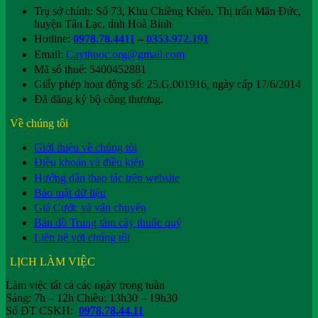
Trụ sở chính: Số 73, Khu Chiềng Khến, Thị trấn Mãn Đức,
huyện Tân Lạc, tỉnh Hoà Bình
Hotline:
0978.78.4411
–
0353.972.191
Email:
Caythuoc.org@gmail.com
Mã số thuế: 5400452881
Giấy phép hoạt động số: 25.G.001916, ngày cấp 17/6/2014
Đã đăng ký bộ công thương.
Về chúng tôi
Giới thiệu về chúng tôi
Điều khoản và điều kiện
Hướng dẫn thao tác trên website
Bảo mật dữ liệu
Giá Cước và vận chuyển
Bản đồ Trung tâm cây thuốc quý
Liên hệ với chúng tôi
LỊCH LÀM VIỆC
Làm việc tất cả các ngày trong tuần
Sáng: 7h – 12h Chiều: 13h30 – 19h30
Số ĐT CSKH:
0978.78.44.11