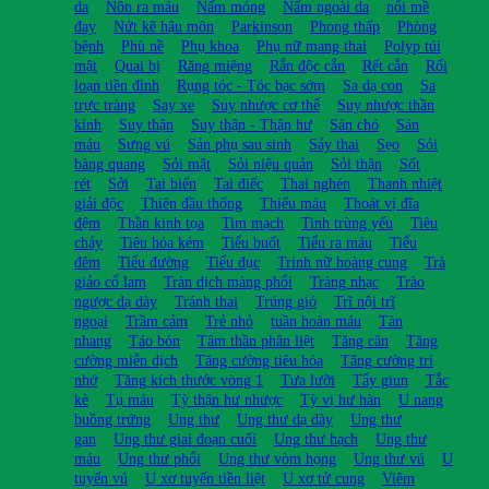
da
Nôn ra máu
Nấm móng
Nấm ngoài da
nổi mề
đay
Nứt kẽ hậu môn
Parkinson
Phong thấp
Phòng
bệnh
Phù nề
Phụ khoa
Phụ nữ mang thai
Polyp túi
mật
Quai bị
Răng miệng
Rắn độc cắn
Rết cắn
Rối
loạn tiền đình
Rụng tóc - Tóc bạc sớm
Sa dạ con
Sa
trực tràng
Say xe
Suy nhược cơ thể
Suy nhược thần
kinh
Suy thận
Suy thận - Thận hư
Sán chó
Sán
máu
Sưng vú
Sản phụ sau sinh
Sảy thai
Sẹo
Sỏi
bàng quang
Sỏi mật
Sỏi niệu quản
Sỏi thận
Sốt
rét
Sởi
Tai biến
Tai điếc
Thai nghén
Thanh nhiệt
giải độc
Thiên đầu thống
Thiếu máu
Thoát vị đĩa
đệm
Thần kinh tọa
Tim mạch
Tinh trùng yếu
Tiêu
chảy
Tiêu hóa kém
Tiểu buốt
Tiểu ra máu
Tiểu
đêm
Tiểu đường
Tiểu đục
Trinh nữ hoàng cung
Trà
giảo cổ lam
Tràn dịch màng phổi
Tràng nhạc
Trào
ngược dạ dày
Tránh thai
Trúng gió
Trĩ nội trĩ
ngoại
Trầm cảm
Trẻ nhỏ
tuần hoàn máu
Tàn
nhang
Táo bón
Tâm thần phân liệt
Tăng cân
Tăng
cường miễn dịch
Tăng cường tiêu hóa
Tăng cường trí
nhớ
Tăng kích thước vòng 1
Tưa lưỡi
Tẩy giun
Tắc
kè
Tụ máu
Tỳ thận hư nhược
Tỳ vị hư hàn
U nang
buồng trứng
Ung thư
Ung thư dạ dày
Ung thư
gan
Ung thư giai đoạn cuối
Ung thư hạch
Ung thư
máu
Ung thư phổi
Ung thư vòm họng
Ung thư vú
U
tuyến vú
U xơ tuyến tiền liệt
U xơ tử cung
Viêm