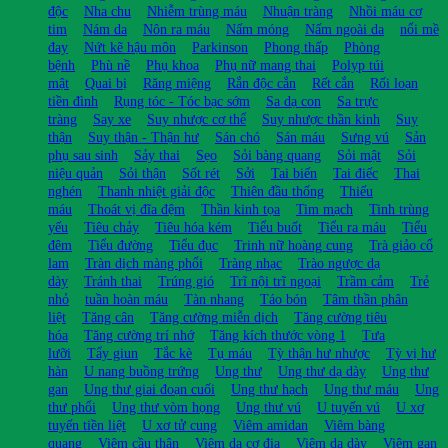
độc
Nha chu
Nhiễm trùng máu
Nhuận tràng
Nhồi máu cơ
tim
Nám da
Nôn ra máu
Nấm móng
Nấm ngoài da
nổi mề
đay
Nứt kẽ hậu môn
Parkinson
Phong thấp
Phòng
bệnh
Phù nề
Phụ khoa
Phụ nữ mang thai
Polyp túi
mật
Quai bị
Răng miệng
Rắn độc cắn
Rết cắn
Rối loạn
tiền đình
Rụng tóc - Tóc bạc sớm
Sa dạ con
Sa trực
tràng
Say xe
Suy nhược cơ thể
Suy nhược thần kinh
Suy
thận
Suy thận - Thận hư
Sán chó
Sán máu
Sưng vú
Sản
phụ sau sinh
Sảy thai
Sẹo
Sỏi bàng quang
Sỏi mật
Sỏi
niệu quản
Sỏi thận
Sốt rét
Sởi
Tai biến
Tai điếc
Thai
nghén
Thanh nhiệt giải độc
Thiên đầu thống
Thiếu
máu
Thoát vị đĩa đệm
Thần kinh tọa
Tim mạch
Tinh trùng
yếu
Tiêu chảy
Tiêu hóa kém
Tiểu buốt
Tiểu ra máu
Tiểu
đêm
Tiểu đường
Tiểu đục
Trinh nữ hoàng cung
Trà giảo cổ
lam
Tràn dịch màng phổi
Tràng nhạc
Trào ngược dạ
dày
Tránh thai
Trúng gió
Trĩ nội trĩ ngoại
Trầm cảm
Trẻ
nhỏ
tuần hoàn máu
Tàn nhang
Táo bón
Tâm thần phân
liệt
Tăng cân
Tăng cường miễn dịch
Tăng cường tiêu
hóa
Tăng cường trí nhớ
Tăng kích thước vòng 1
Tưa
lưỡi
Tẩy giun
Tắc kè
Tụ máu
Tỳ thận hư nhược
Tỳ vị hư
hàn
U nang buồng trứng
Ung thư
Ung thư dạ dày
Ung thư
gan
Ung thư giai đoạn cuối
Ung thư hạch
Ung thư máu
Ung
thư phổi
Ung thư vòm họng
Ung thư vú
U tuyến vú
U xơ
tuyến tiền liệt
U xơ tử cung
Viêm amidan
Viêm bàng
quang
Viêm cầu thận
Viêm da cơ địa
Viêm dạ dày
Viêm gan