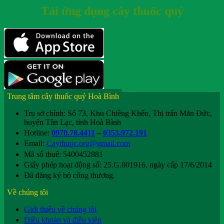
Tải ứng dụng cây thuốc quý
Trung tâm cây thuốc quý Hoà Bình
Trụ sở chính: Số 73, Khu Chiềng Khến, Thị trấn Mãn Đức,
huyện Tân Lạc, tỉnh Hoà Bình
Hotline:
0978.78.4411
–
0353.972.191
Email:
Caythuoc.org@gmail.com
Mã số thuế: 5400452881
Giấy phép hoạt động số: 25.G.001916, ngày cấp 17/6/2014
Đã đăng ký bộ công thương.
Về chúng tôi
Giới thiệu về chúng tôi
Điều khoản và điều kiện