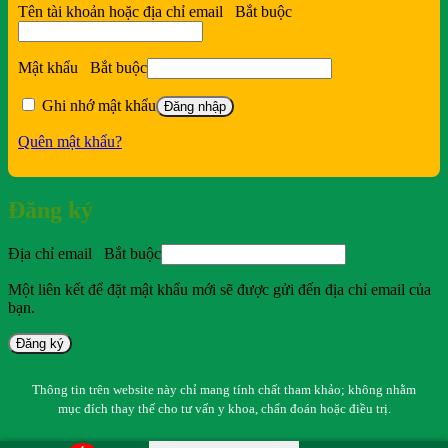
Tên tài khoản hoặc địa chỉ email
Bắt buộc
Mật khẩu
Bắt buộc
Ghi nhớ mật khẩu
Đăng nhập
Quên mật khẩu?
Đăng ký
Địa chỉ email
Bắt buộc
Một liên kết để đặt mật khẩu mới sẽ được gửi đến địa chỉ email của
bạn.
Đăng ký
Thông tin trên website này chỉ mang tính chất tham khảo; không nhằm
mục đích thay thế cho tư vấn y khoa, chẩn đoán hoặc điều trị.