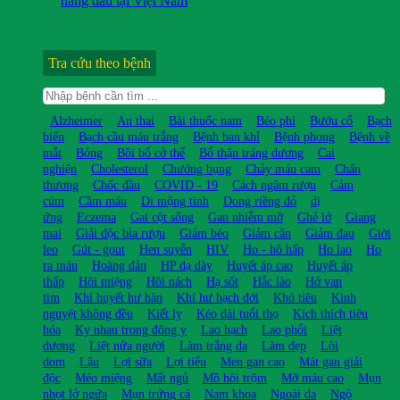
hàng đầu tại Việt Nam
Tra cứu theo bệnh
Alzheimer
An thai
Bài thuốc nam
Béo phì
Bướu cổ
Bạch
biến
Bạch cầu máu trắng
Bệnh ban khỉ
Bệnh phong
Bệnh về
mắt
Bỏng
Bồi bổ cở thể
Bổ thận tráng dương
Cai
nghiện
Cholesterol
Chướng bụng
Chảy máu cam
Chấn
thương
Chốc đầu
COVID - 19
Cách ngâm rượu
Cảm
cúm
Cầm máu
Di mộng tinh
Dong riềng đỏ
dị
ứng
Eczema
Gai cột sống
Gan nhiễm mỡ
Ghẻ lở
Giang
mai
Giải độc bia rượu
Giảm béo
Giảm cân
Giảm đau
Giời
leo
Gút - gout
Hen suyễn
HIV
Ho - hô hấp
Ho lao
Ho
ra máu
Hoàng đản
HP dạ dày
Huyết áp cao
Huyết áp
thấp
Hôi miệng
Hôi nách
Hạ sốt
Hắc lào
Hở van
tim
Khí huyết hư hàn
Khí hư bạch đới
Khó tiêu
Kinh
nguyệt không đều
Kiết lỵ
Kéo dài tuổi thọ
Kích thích tiêu
hóa
Kỵ nhau trong đông y
Lao hạch
Lao phổi
Liệt
dương
Liệt nửa người
Làm trắng da
Làm đẹp
Lòi
dom
Lậu
Lợi sữa
Lợi tiểu
Men gan cao
Mát gan giải
độc
Méo miệng
Mất ngủ
Mồ hôi trộm
Mỡ máu cao
Mụn
nhọt lở ngứa
Mụn trứng cá
Nam khoa
Ngoài da
Ngộ