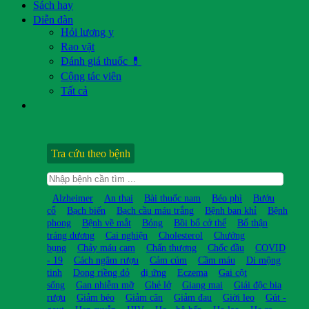
Sách hay
Diễn đàn
Hỏi lương y
Rao vặt
Đánh giá thuốc 💊
Cộng tác viên
Tất cả
Tra cứu theo bệnh
Alzheimer
An thai
Bài thuốc nam
Béo phì
Bướu
cổ
Bạch biến
Bạch cầu máu trắng
Bệnh ban khỉ
Bệnh
phong
Bệnh về mắt
Bỏng
Bồi bổ cở thể
Bổ thận
tráng dương
Cai nghiện
Cholesterol
Chướng
bụng
Chảy máu cam
Chấn thương
Chốc đầu
COVID
- 19
Cách ngâm rượu
Cảm cúm
Cầm máu
Di mộng
tinh
Dong riềng đỏ
dị ứng
Eczema
Gai cột
sống
Gan nhiễm mỡ
Ghẻ lở
Giang mai
Giải độc bia
rượu
Giảm béo
Giảm cân
Giảm đau
Giời leo
Gút -