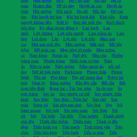
gout
Hen suyễn
HIV
Ho - hô hấp
Ho lao
Ho ra
máu
Hoàng đản
HP dạ dày
Huyết áp cao
Huyết áp
thấp
Hôi miệng
Hôi nách
Hạ sốt
Hắc lào
Hở van
tim
Khí huyết hư hàn
Khí hư bạch đới
Khó tiêu
Kinh
nguyệt không đều
Kiết lỵ
Kéo dài tuổi thọ
Kích thích
tiêu hóa
Kỵ nhau trong đông y
Lao hạch
Lao
phổi
Liệt dương
Liệt nửa người
Làm trắng da
Làm
đẹp
Lòi dom
Lậu
Lợi sữa
Lợi tiểu
Men gan
cao
Mát gan giải độc
Méo miệng
Mất ngủ
Mồ hôi
trộm
Mỡ máu cao
Mụn nhọt lở ngứa
Mụn trứng
cá
Nam khoa
Ngoài da
Ngộ độc
Nha chu
Nhiễm
trùng máu
Nhuận tràng
Nhồi máu cơ tim
Nám
da
Nôn ra máu
Nấm móng
Nấm ngoài da
nổi mề
đay
Nứt kẽ hậu môn
Parkinson
Phong thấp
Phòng
bệnh
Phù nề
Phụ khoa
Phụ nữ mang thai
Polyp túi
mật
Quai bị
Răng miệng
Rắn độc cắn
Rết cắn
Rối
loạn tiền đình
Rụng tóc - Tóc bạc sớm
Sa dạ con
Sa
trực tràng
Say xe
Suy nhược cơ thể
Suy nhược thần
kinh
Suy thận
Suy thận - Thận hư
Sán chó
Sán
máu
Sưng vú
Sản phụ sau sinh
Sảy thai
Sẹo
Sỏi
bàng quang
Sỏi mật
Sỏi niệu quản
Sỏi thận
Sốt
rét
Sởi
Tai biến
Tai điếc
Thai nghén
Thanh nhiệt
giải độc
Thiên đầu thống
Thiếu máu
Thoát vị đĩa
đệm
Thần kinh tọa
Tim mạch
Tinh trùng yếu
Tiêu
chảy
Tiêu hóa kém
Tiểu buốt
Tiểu ra máu
Tiểu