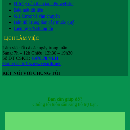
Hướng dẫn thao tác trên website
Bảo mật dữ liệu
Giá Cước và vận chuyển
Bản đồ Trung tâm cây thuốc quý
Liên hệ với chúng tôi
LỊCH LÀM VIỆC
Làm việc tất cả các ngày trong tuần
Sáng: 7h – 12h Chiều: 13h30 – 19h30
Số ĐT CSKH:
0978.78.44.11
Đơn vị tài trợ:
www.xexinh.net
KẾT NỐI VỚI CHÚNG TÔI
Bạn cần giúp đỡ?
Chúng tôi luôn sẵn sàng hỗ trợ bạn.