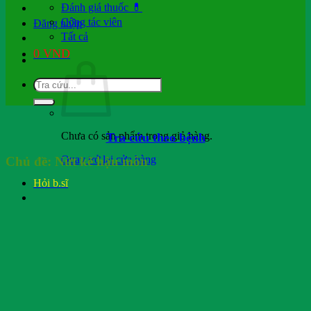
Đánh giá thuốc 💊
Cộng tác viên
Đăng nhập
Tất cả
0
VND
Chưa có sản phẩm trong giỏ hàng.
Tra cứu theo bệnh
Quay trở lại cửa hàng
Chủ đề:
Nứt kẽ hậu môn
Hỏi b.sĩ