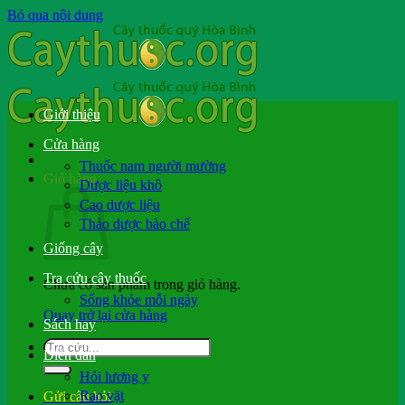
Bỏ qua nội dung
Giới thiệu
Cửa hàng
Thuốc nam người mường
Giỏ hàng
Dược liệu khô
Cao dược liệu
Thảo dược bào chế
Giống cây
Tra cứu cây thuốc
Chưa có sản phẩm trong giỏ hàng.
Sống khỏe mỗi ngày
Quay trở lại cửa hàng
Sách hay
Diễn đàn
Hỏi lương y
Rao vặt
Gửi câu hỏi