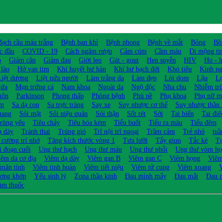
Bạch cầu máu trắng
Bệnh ban khỉ
Bệnh phong
Bệnh về mắt
Bỏng
Bồ
c đầu
COVID - 19
Cách ngâm rượu
Cảm cúm
Cầm máu
Di mộng ti
o
Giảm cân
Giảm đau
Giời leo
Gút - gout
Hen suyễn
HIV
Ho - 
 lào
Hở van tim
Khí huyết hư hàn
Khí hư bạch đới
Khó tiêu
Kinh ng
Liệt dương
Liệt nửa người
Làm trắng da
Làm đẹp
Lòi dom
Lậu
Lợ
gứa
Mụn trứng cá
Nam khoa
Ngoài da
Ngộ độc
Nha chu
Nhiễm tr
môn
Parkinson
Phong thấp
Phòng bệnh
Phù nề
Phụ khoa
Phụ nữ m
ớm
Sa dạ con
Sa trực tràng
Say xe
Suy nhược cơ thể
Suy nhược thần 
uang
Sỏi mật
Sỏi niệu quản
Sỏi thận
Sốt rét
Sởi
Tai biến
Tai điế
trùng yếu
Tiêu chảy
Tiêu hóa kém
Tiểu buốt
Tiểu ra máu
Tiểu đêm
ạ dày
Tránh thai
Trúng gió
Trĩ nội trĩ ngoại
Trầm cảm
Trẻ nhỏ
tu
 cường trí nhớ
Tăng kích thước vòng 1
Tưa lưỡi
Tẩy giun
Tắc kè
T
i đoạn cuối
Ung thư hạch
Ung thư máu
Ung thư phổi
Ung thư vòm h
iêm da cơ địa
Viêm dạ dày
Viêm gan B
Viêm gan C
Viêm họng
Viêm
 mãn tính
Viêm tinh hoàn
Viêm tiết niệu
Viêm tử cung
Viêm xoang
V
ơng khớp
Yếu sinh lý
Zona thần kinh
Đau mình mẩy
Đau mắt
Đau 
àm thuốc