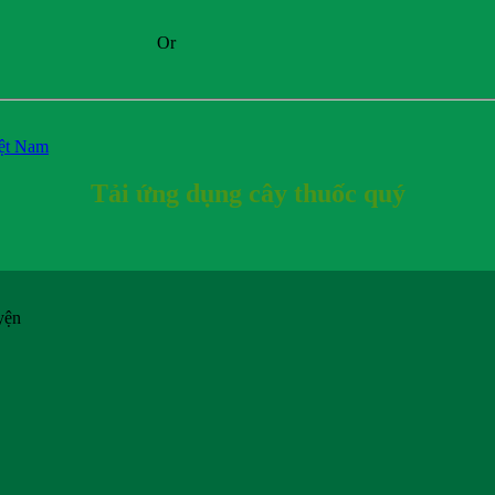
Or
iệt Nam
Tải ứng dụng cây thuốc quý
yện