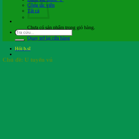
Cộng tác viên
Tất cả
Chưa có sản phẩm trong giỏ hàng.
Quay trở lại cửa hàng
Hỏi b.sĩ
Chủ đề:
U tuyến vú