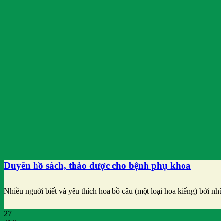
Duyên hồ sách, thảo dược cho bệnh phụ khoa
Nhiều người biết và yêu thích hoa bồ câu (một loại hoa kiểng) bởi nh
27