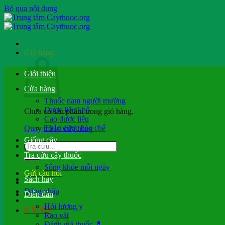
Bỏ qua nội dung
Giỏ hàng
Giới thiệu
Cửa hàng
Thuốc nam người mường
Dược liệu khô
Chưa có sản phẩm trong giỏ hàng.
Cao dược liệu
Thảo dược bào chế
Quay trở lại cửa hàng
Giống cây
Tra cứu cây thuốc
Sống khỏe mỗi ngày
Gửi câu hỏi
Sách hay
Đăng nhập
Diễn đàn
Hỏi lương y
0
VND
Rao vặt
Đánh giá thuốc 💊