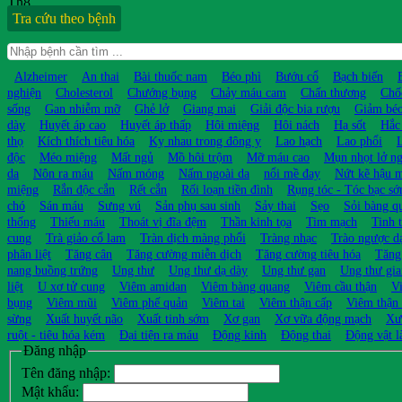
Th8
Tra cứu theo bệnh
Alzheimer
An thai
Bài thuốc nam
Béo phì
Bướu cổ
Bạch biến
nghiện
Cholesterol
Chướng bụng
Chảy máu cam
Chấn thương
Chố
sống
Gan nhiễm mỡ
Ghẻ lở
Giang mai
Giải độc bia rượu
Giảm bé
dày
Huyết áp cao
Huyết áp thấp
Hôi miệng
Hôi nách
Hạ sốt
Hắc
thọ
Kích thích tiêu hóa
Kỵ nhau trong đông y
Lao hạch
Lao phổi
độc
Méo miệng
Mất ngủ
Mồ hôi trộm
Mỡ máu cao
Mụn nhọt lở n
da
Nôn ra máu
Nấm móng
Nấm ngoài da
nổi mề đay
Nứt kẽ hậu 
miệng
Rắn độc cắn
Rết cắn
Rối loạn tiền đình
Rụng tóc - Tóc bạc s
chó
Sán máu
Sưng vú
Sản phụ sau sinh
Sảy thai
Sẹo
Sỏi bàng q
thống
Thiếu máu
Thoát vị đĩa đệm
Thần kinh tọa
Tim mạch
Tinh 
cung
Trà giảo cổ lam
Tràn dịch màng phổi
Tràng nhạc
Trào ngược d
phân liệt
Tăng cân
Tăng cường miễn dịch
Tăng cường tiêu hóa
Tăng
nang buồng trứng
Ung thư
Ung thư dạ dày
Ung thư gan
Ung thư gia
liệt
U xơ tử cung
Viêm amidan
Viêm bàng quang
Viêm cầu thận
V
bụng
Viêm mũi
Viêm phế quản
Viêm tai
Viêm thận cấp
Viêm thận
sừng
Xuất huyết não
Xuất tinh sớm
Xơ gan
Xơ vữa động mạch
Xư
ruột - tiêu hóa kém
Đại tiện ra máu
Động kinh
Động thai
Động vật l
Đăng nhập
Tên đăng nhập:
Mật khẩu: