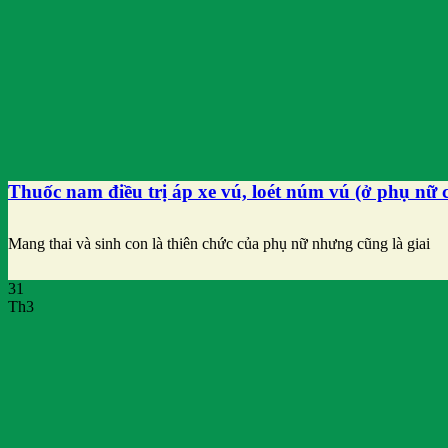
Thuốc nam điều trị áp xe vú, loét núm vú (ở phụ nữ 
Mang thai và sinh con là thiên chức của phụ nữ nhưng cũng là giai
31
Th3