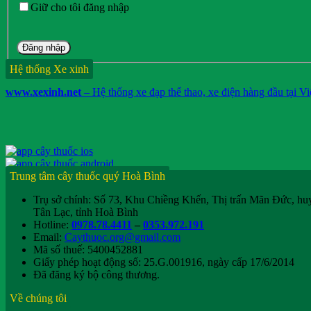
Giữ cho tôi đăng nhập
Đăng nhập
Hệ thống Xe xinh
www.xexinh.net
– Hệ thống xe đạp thể thao, xe điện hàng đầu tại V
Trung tâm cây thuốc quý Hoà Bình
Trụ sở chính: Số 73, Khu Chiềng Khến, Thị trấn Mãn Đức, hu
Tân Lạc, tỉnh Hoà Bình
Hotline:
0978.78.4411
–
0353.972.191
Email:
Caythuoc.org@gmail.com
Mã số thuế: 5400452881
Giấy phép hoạt động số: 25.G.001916, ngày cấp 17/6/2014
Đã đăng ký bộ công thương.
Về chúng tôi