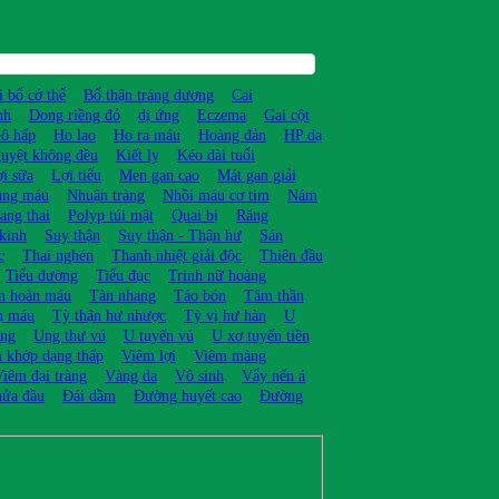
i bổ cở thể
Bổ thận tráng dương
Cai
nh
Dong riềng đỏ
dị ứng
Eczema
Gai cột
hô hấp
Ho lao
Ho ra máu
Hoàng đản
HP dạ
uyệt không đều
Kiết lỵ
Kéo dài tuổi
i sữa
Lợi tiểu
Men gan cao
Mát gan giải
ùng máu
Nhuận tràng
Nhồi máu cơ tim
Nám
ang thai
Polyp túi mật
Quai bị
Răng
kinh
Suy thận
Suy thận - Thận hư
Sán
c
Thai nghén
Thanh nhiệt giải độc
Thiên đầu
Tiểu đường
Tiểu đục
Trinh nữ hoàng
ần hoàn máu
Tàn nhang
Táo bón
Tâm thần
ụ máu
Tỳ thận hư nhược
Tỳ vị hư hàn
U
ọng
Ung thư vú
U tuyến vú
U xơ tuyến tiền
 khớp dạng thấp
Viêm lợi
Viêm màng
iêm đại tràng
Vàng da
Vô sinh
Vẩy nến á
nửa đầu
Đái dầm
Đường huyết cao
Đường