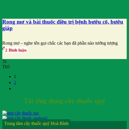
Rong mơ và bài thuốc điều trị bệnh bướu cổ, bướu
giáp
Rong mơ – nghe tên gọi chắc các bạn đã phần nào tưởng tượng
được
2 Bình luận
31
Th5
1
2
Tải ứng dụng cây thuốc quý
Trung tâm cây thuốc quý Hoà Bình