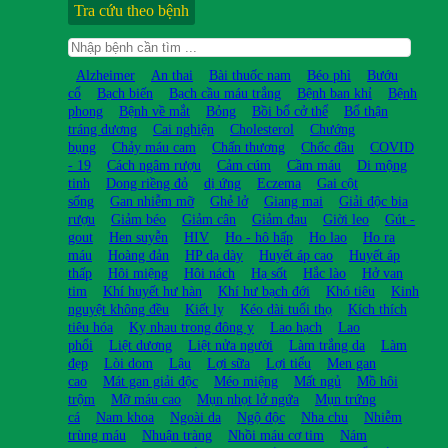
Tra cứu theo bệnh
Alzheimer
An thai
Bài thuốc nam
Béo phì
Bướu
cổ
Bạch biến
Bạch cầu máu trắng
Bệnh ban khỉ
Bệnh
phong
Bệnh về mắt
Bỏng
Bồi bổ cở thể
Bổ thận
tráng dương
Cai nghiện
Cholesterol
Chướng
bụng
Chảy máu cam
Chấn thương
Chốc đầu
COVID
- 19
Cách ngâm rượu
Cảm cúm
Cầm máu
Di mộng
tinh
Dong riềng đỏ
dị ứng
Eczema
Gai cột
sống
Gan nhiễm mỡ
Ghẻ lở
Giang mai
Giải độc bia
rượu
Giảm béo
Giảm cân
Giảm đau
Giời leo
Gút -
gout
Hen suyễn
HIV
Ho - hô hấp
Ho lao
Ho ra
máu
Hoàng đản
HP dạ dày
Huyết áp cao
Huyết áp
thấp
Hôi miệng
Hôi nách
Hạ sốt
Hắc lào
Hở van
tim
Khí huyết hư hàn
Khí hư bạch đới
Khó tiêu
Kinh
nguyệt không đều
Kiết lỵ
Kéo dài tuổi thọ
Kích thích
tiêu hóa
Kỵ nhau trong đông y
Lao hạch
Lao
phổi
Liệt dương
Liệt nửa người
Làm trắng da
Làm
đẹp
Lòi dom
Lậu
Lợi sữa
Lợi tiểu
Men gan
cao
Mát gan giải độc
Méo miệng
Mất ngủ
Mồ hôi
trộm
Mỡ máu cao
Mụn nhọt lở ngứa
Mụn trứng
cá
Nam khoa
Ngoài da
Ngộ độc
Nha chu
Nhiễm
trùng máu
Nhuận tràng
Nhồi máu cơ tim
Nám