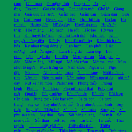
cúm
Cầm máu
Di mộng tinh
Dong riềng đỏ
dị
ứng
Eczema
Gai cột sống
Gan nhiễm mỡ
Ghẻ lở
Giang
mai
Giải độc bia rượu
Giảm béo
Giảm cân
Giảm đau
Giời
leo
Gút - gout
Hen suyễn
HIV
Ho - hô hấp
Ho lao
Ho
ra máu
Hoàng đản
HP dạ dày
Huyết áp cao
Huyết áp
thấp
Hôi miệng
Hôi nách
Hạ sốt
Hắc lào
Hở van
tim
Khí huyết hư hàn
Khí hư bạch đới
Khó tiêu
Kinh
nguyệt không đều
Kiết lỵ
Kéo dài tuổi thọ
Kích thích tiêu
hóa
Kỵ nhau trong đông y
Lao hạch
Lao phổi
Liệt
dương
Liệt nửa người
Làm trắng da
Làm đẹp
Lòi
dom
Lậu
Lợi sữa
Lợi tiểu
Men gan cao
Mát gan giải
độc
Méo miệng
Mất ngủ
Mồ hôi trộm
Mỡ máu cao
Mụn
nhọt lở ngứa
Mụn trứng cá
Nam khoa
Ngoài da
Ngộ
độc
Nha chu
Nhiễm trùng máu
Nhuận tràng
Nhồi máu cơ
tim
Nám da
Nôn ra máu
Nấm móng
Nấm ngoài da
nổi mề
đay
Nứt kẽ hậu môn
Parkinson
Phong thấp
Phòng
bệnh
Phù nề
Phụ khoa
Phụ nữ mang thai
Polyp túi
mật
Quai bị
Răng miệng
Rắn độc cắn
Rết cắn
Rối loạn
tiền đình
Rụng tóc - Tóc bạc sớm
Sa dạ con
Sa trực
tràng
Say xe
Suy nhược cơ thể
Suy nhược thần kinh
Suy
thận
Suy thận - Thận hư
Sán chó
Sán máu
Sưng vú
Sản
phụ sau sinh
Sảy thai
Sẹo
Sỏi bàng quang
Sỏi mật
Sỏi
niệu quản
Sỏi thận
Sốt rét
Sởi
Tai biến
Tai điếc
Thai
nghén
Thanh nhiệt giải độc
Thiên đầu thống
Thiếu
máu
Thoát vị đĩa đệm
Thần kinh tọa
Tim mạch
Tinh trùng