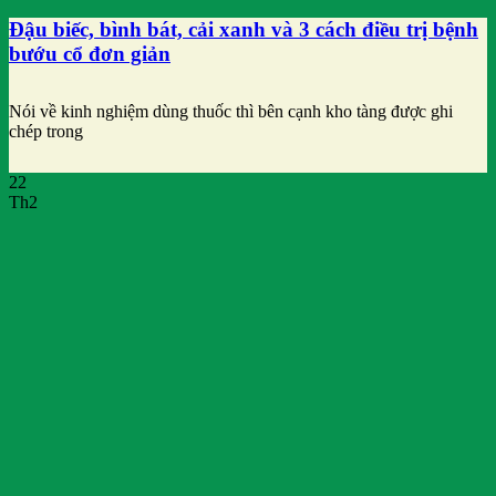
Đậu biếc, bình bát, cải xanh và 3 cách điều trị bệnh
bướu cổ đơn giản
Nói về kinh nghiệm dùng thuốc thì bên cạnh kho tàng được ghi
chép trong
22
Th2