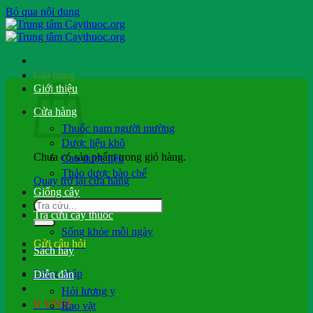
Bỏ qua nội dung
Giỏ hàng
Giới thiệu
Cửa hàng
Thuốc nam người mường
Dược liệu khô
Chưa có sản phẩm trong giỏ hàng.
Cao dược liệu
Thảo dược bào chế
Quay trở lại cửa hàng
Giống cây
Tra cứu cây thuốc
Sống khỏe mỗi ngày
Gửi câu hỏi
Sách hay
Đăng nhập
Diễn đàn
Hỏi lương y
0
VND
Rao vặt