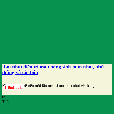
Rau nhút điều trị máu nóng sinh mụn nhọt, phù
thũng và táo bón
Nhà ở thôn quê nên mỗi lần mẹ tôi mua rau nhút về, bà lại
1 Bình luận
05
Th3