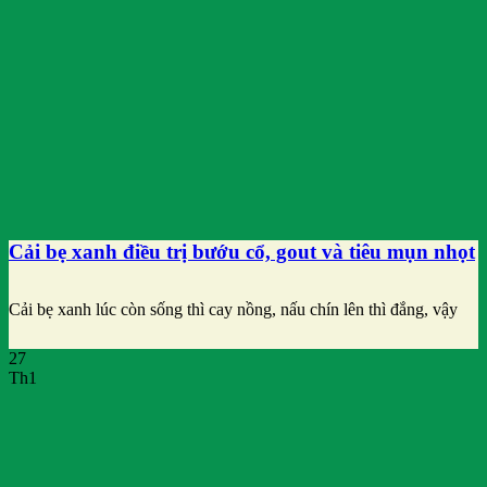
Cải bẹ xanh điều trị bướu cổ, gout và tiêu mụn nhọt
Cải bẹ xanh lúc còn sống thì cay nồng, nấu chín lên thì đắng, vậy
27
Th1