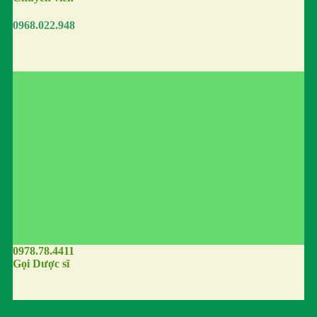
0968.022.948
0978.78.4411
Gọi Dược sĩ