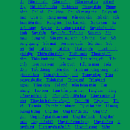
da
Nôn ra máu
Nấm móng
Nấm ngoài da
nổi mề
đay
Nứt kẽ hậu môn
Parkinson
Phong thấp
Phòng
bệnh
Phù nề
Phụ khoa
Phụ nữ mang thai
Polyp túi
mật
Quai bị
Răng miệng
Rắn độc cắn
Rết cắn
Rối
loạn tiền đình
Rụng tóc - Tóc bạc sớm
Sa dạ con
Sa
trực tràng
Say xe
Suy nhược cơ thể
Suy nhược thần
kinh
Suy thận
Suy thận - Thận hư
Sán chó
Sán
máu
Sưng vú
Sản phụ sau sinh
Sảy thai
Sẹo
Sỏi
bàng quang
Sỏi mật
Sỏi niệu quản
Sỏi thận
Sốt
rét
Sởi
Tai biến
Tai điếc
Thai nghén
Thanh nhiệt
giải độc
Thiên đầu thống
Thiếu máu
Thoát vị đĩa
đệm
Thần kinh tọa
Tim mạch
Tinh trùng yếu
Tiêu
chảy
Tiêu hóa kém
Tiểu buốt
Tiểu ra máu
Tiểu
đêm
Tiểu đường
Tiểu đục
Trinh nữ hoàng cung
Trà
giảo cổ lam
Tràn dịch màng phổi
Tràng nhạc
Trào
ngược dạ dày
Tránh thai
Trúng gió
Trĩ nội trĩ
ngoại
Trầm cảm
Trẻ nhỏ
tuần hoàn máu
Tàn
nhang
Táo bón
Tâm thần phân liệt
Tăng cân
Tăng
cường miễn dịch
Tăng cường tiêu hóa
Tăng cường trí
nhớ
Tăng kích thước vòng 1
Tưa lưỡi
Tẩy giun
Tắc
kè
Tụ máu
Tỳ thận hư nhược
Tỳ vị hư hàn
U nang
buồng trứng
Ung thư
Ung thư dạ dày
Ung thư
gan
Ung thư giai đoạn cuối
Ung thư hạch
Ung thư
máu
Ung thư phổi
Ung thư vòm họng
Ung thư vú
U
tuyến vú
U xơ tuyến tiền liệt
U xơ tử cung
Viêm