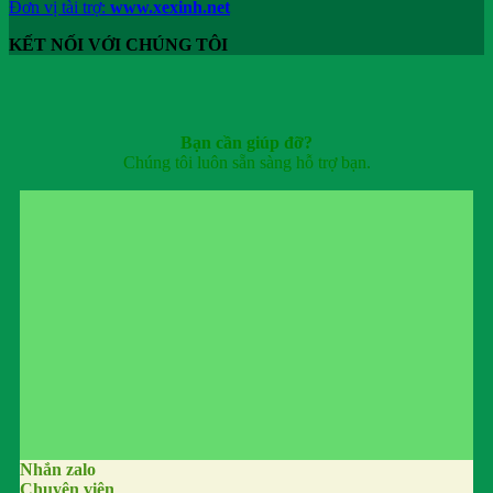
Đơn vị tài trợ:
www.xexinh.net
KẾT NỐI VỚI CHÚNG TÔI
Bạn cần giúp đỡ?
Chúng tôi luôn sẵn sàng hỗ trợ bạn.
Nhắn zalo
Chuyên viên