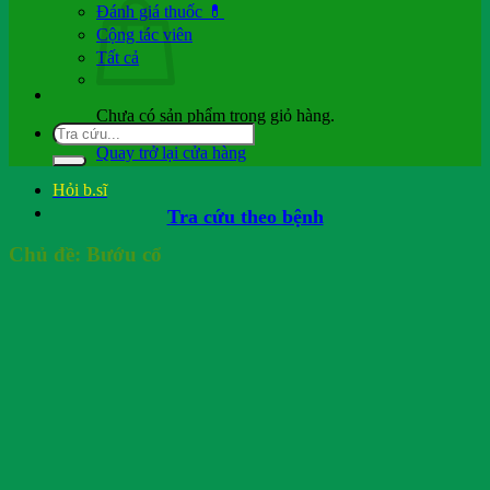
Đánh giá thuốc 💊
Cộng tác viên
Tất cả
Chưa có sản phẩm trong giỏ hàng.
Quay trở lại cửa hàng
Hỏi b.sĩ
Tra cứu theo bệnh
Chủ đề:
Bướu cổ