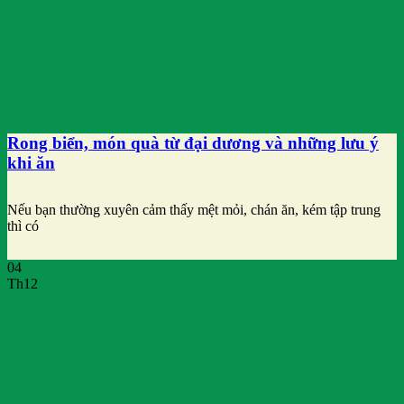
Rong biển, món quà từ đại dương và những lưu ý
khi ăn
Nếu bạn thường xuyên cảm thấy mệt mỏi, chán ăn, kém tập trung
thì có
04
Th12