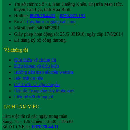
Trụ sở chính: Số 73, Khu Chiềng Khến, Thị trấn Mãn Đức,
huyện Tân Lạc, tỉnh Hoà Bình
Hotline:
0978.78.4411
–
0353.972.191
Email:
Caythuoc.org@gmail.com
Mã số thuế: 5400452881
Giấy phép hoạt động số: 25.G.001916, ngày cấp 17/6/2014
Đã đăng ký bộ công thương.
Về chúng tôi
Giới thiệu về chúng tôi
Điều khoản và điều kiện
Hướng dẫn thao tác trên website
Bảo mật dữ liệu
Giá Cước và vận chuyển
Bản đồ Trung tâm cây thuốc quý
Liên hệ với chúng tôi
LỊCH LÀM VIỆC
Làm việc tất cả các ngày trong tuần
Sáng: 7h – 12h Chiều: 13h30 – 19h30
Số ĐT CSKH:
0978.78.44.11