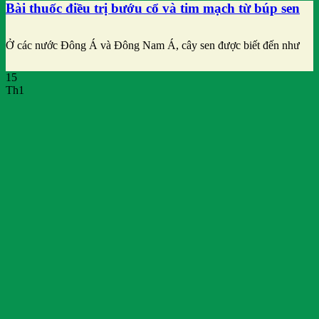
Bài thuốc điều trị bướu cổ và tim mạch từ búp sen
Ở các nước Đông Á và Đông Nam Á, cây sen được biết đến như
15
Th1