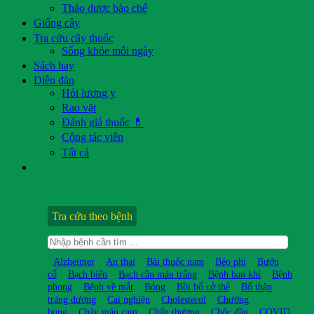
Thảo dược bào chế
Giống cây
Tra cứu cây thuốc
Sống khỏe mỗi ngày
Sách hay
Diễn đàn
Hỏi lương y
Rao vặt
Đánh giá thuốc 💊
Cộng tác viên
Tất cả
Tra cứu theo bệnh
Alzheimer
An thai
Bài thuốc nam
Béo phì
Bướu
cổ
Bạch biến
Bạch cầu máu trắng
Bệnh ban khỉ
Bệnh
phong
Bệnh về mắt
Bỏng
Bồi bổ cở thể
Bổ thận
tráng dương
Cai nghiện
Cholesterol
Chướng
bụng
Chảy máu cam
Chấn thương
Chốc đầu
COVID