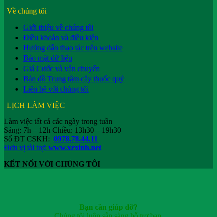
Về chúng tôi
Giới thiệu về chúng tôi
Điều khoản và điều kiện
Hướng dẫn thao tác trên website
Bảo mật dữ liệu
Giá Cước và vận chuyển
Bản đồ Trung tâm cây thuốc quý
Liên hệ với chúng tôi
LỊCH LÀM VIỆC
Làm việc tất cả các ngày trong tuần
Sáng: 7h – 12h Chiều: 13h30 – 19h30
Số ĐT CSKH:
0978.78.44.11
Đơn vị tài trợ:
www.xexinh.net
KẾT NỐI VỚI CHÚNG TÔI
Bạn cần giúp đỡ?
Chúng tôi luôn sẵn sàng hỗ trợ bạn.