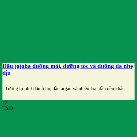
Dầu jojoba dưỡng môi, dưỡng tóc và dưỡng da nhẹ
dịu
Tương tự như dầu ô liu, dầu argan và nhiều loại dầu nền khác,
12
Th10