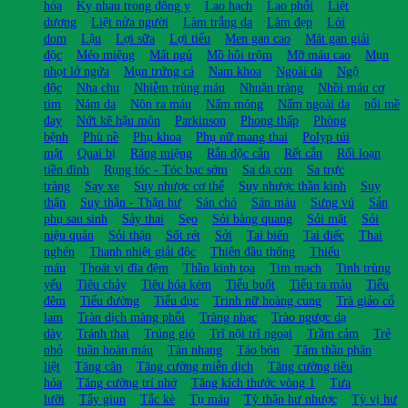
hóa
Kỵ nhau trong đông y
Lao hạch
Lao phổi
Liệt
dương
Liệt nửa người
Làm trắng da
Làm đẹp
Lòi
dom
Lậu
Lợi sữa
Lợi tiểu
Men gan cao
Mát gan giải
độc
Méo miệng
Mất ngủ
Mồ hôi trộm
Mỡ máu cao
Mụn
nhọt lở ngứa
Mụn trứng cá
Nam khoa
Ngoài da
Ngộ
độc
Nha chu
Nhiễm trùng máu
Nhuận tràng
Nhồi máu cơ
tim
Nám da
Nôn ra máu
Nấm móng
Nấm ngoài da
nổi mề
đay
Nứt kẽ hậu môn
Parkinson
Phong thấp
Phòng
bệnh
Phù nề
Phụ khoa
Phụ nữ mang thai
Polyp túi
mật
Quai bị
Răng miệng
Rắn độc cắn
Rết cắn
Rối loạn
tiền đình
Rụng tóc - Tóc bạc sớm
Sa dạ con
Sa trực
tràng
Say xe
Suy nhược cơ thể
Suy nhược thần kinh
Suy
thận
Suy thận - Thận hư
Sán chó
Sán máu
Sưng vú
Sản
phụ sau sinh
Sảy thai
Sẹo
Sỏi bàng quang
Sỏi mật
Sỏi
niệu quản
Sỏi thận
Sốt rét
Sởi
Tai biến
Tai điếc
Thai
nghén
Thanh nhiệt giải độc
Thiên đầu thống
Thiếu
máu
Thoát vị đĩa đệm
Thần kinh tọa
Tim mạch
Tinh trùng
yếu
Tiêu chảy
Tiêu hóa kém
Tiểu buốt
Tiểu ra máu
Tiểu
đêm
Tiểu đường
Tiểu đục
Trinh nữ hoàng cung
Trà giảo cổ
lam
Tràn dịch màng phổi
Tràng nhạc
Trào ngược dạ
dày
Tránh thai
Trúng gió
Trĩ nội trĩ ngoại
Trầm cảm
Trẻ
nhỏ
tuần hoàn máu
Tàn nhang
Táo bón
Tâm thần phân
liệt
Tăng cân
Tăng cường miễn dịch
Tăng cường tiêu
hóa
Tăng cường trí nhớ
Tăng kích thước vòng 1
Tưa
lưỡi
Tẩy giun
Tắc kè
Tụ máu
Tỳ thận hư nhược
Tỳ vị hư