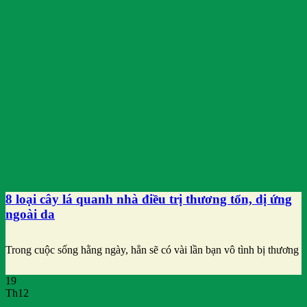
8 loại cây lá quanh nhà điều trị thương tổn, dị ứng
ngoài da
Trong cuộc sống hằng ngày, hẳn sẽ có vài lần bạn vô tình bị thương
19
Th12