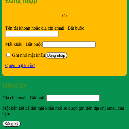
Đăng nhập
Or
Tên tài khoản hoặc địa chỉ email
Bắt buộc
Mật khẩu
Bắt buộc
Ghi nhớ mật khẩu
Đăng nhập
Quên mật khẩu?
Đăng ký
Địa chỉ email
Bắt buộc
Một liên kết để đặt mật khẩu mới sẽ được gửi đến địa chỉ email của
bạn.
Đăng ký