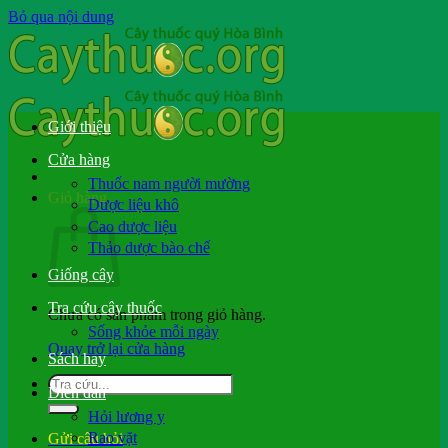
Bỏ qua nội dung
Giới thiệu
Cửa hàng
Thuốc nam người mường
Giỏ hàng
Dược liệu khô
Cao dược liệu
Thảo dược bào chế
Giống cây
Tra cứu cây thuốc
Chưa có sản phẩm trong giỏ hàng.
Sống khỏe mỗi ngày
Quay trở lại cửa hàng
Sách hay
Diễn đàn
Hỏi lương y
Rao vặt
Gửi câu hỏi