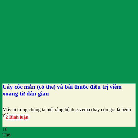
Cây cóc mẳn (cỏ the) và bài thuốc điều trị viêm
xoang từ dân gian
Mấy ai trong chúng ta biết rằng bệnh eczema (hay còn gọi là bệnh
viêm
2 Bình luận
16
Th6