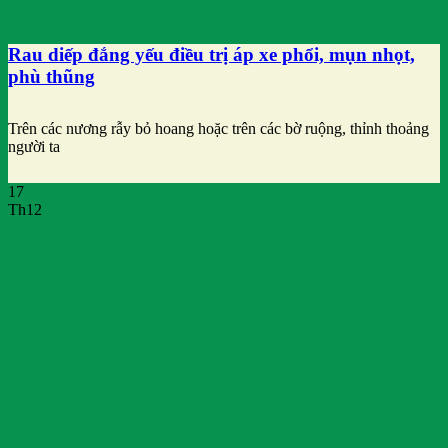
Rau diếp đắng yếu điều trị áp xe phổi, mụn nhọt,
phù thũng
Trên các nương rẫy bỏ hoang hoặc trên các bờ ruộng, thỉnh thoảng
người ta
17
Th12