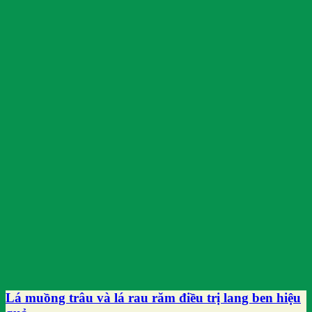
Lá muồng trâu và lá rau răm điều trị lang ben hiệu