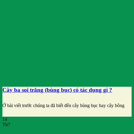
Cây ba soi trắng (bùng bục) có tác dụng gì ?
Ở bài viết trước chúng ta đã biết đến cây bùng bục hay cây bông
14
Th7