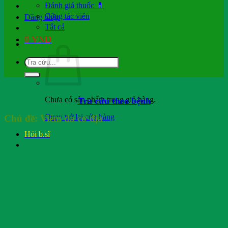
Đánh giá thuốc 💊
Cộng tác viên
Đăng nhập
Tất cả
0
VND
Chưa có sản phẩm trong giỏ hàng.
Tra cứu theo bệnh
Quay trở lại cửa hàng
Chủ đề:
Viêm da cơ địa
Hỏi b.sĩ