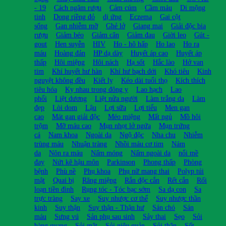
- 19
Cách ngâm rượu
Cảm cúm
Cầm máu
Di mộng
tinh
Dong riềng đỏ
dị ứng
Eczema
Gai cột
sống
Gan nhiễm mỡ
Ghẻ lở
Giang mai
Giải độc bia
rượu
Giảm béo
Giảm cân
Giảm đau
Giời leo
Gút -
gout
Hen suyễn
HIV
Ho - hô hấp
Ho lao
Ho ra
máu
Hoàng đản
HP dạ dày
Huyết áp cao
Huyết áp
thấp
Hôi miệng
Hôi nách
Hạ sốt
Hắc lào
Hở van
tim
Khí huyết hư hàn
Khí hư bạch đới
Khó tiêu
Kinh
nguyệt không đều
Kiết lỵ
Kéo dài tuổi thọ
Kích thích
tiêu hóa
Kỵ nhau trong đông y
Lao hạch
Lao
phổi
Liệt dương
Liệt nửa người
Làm trắng da
Làm
đẹp
Lòi dom
Lậu
Lợi sữa
Lợi tiểu
Men gan
cao
Mát gan giải độc
Méo miệng
Mất ngủ
Mồ hôi
trộm
Mỡ máu cao
Mụn nhọt lở ngứa
Mụn trứng
cá
Nam khoa
Ngoài da
Ngộ độc
Nha chu
Nhiễm
trùng máu
Nhuận tràng
Nhồi máu cơ tim
Nám
da
Nôn ra máu
Nấm móng
Nấm ngoài da
nổi mề
đay
Nứt kẽ hậu môn
Parkinson
Phong thấp
Phòng
bệnh
Phù nề
Phụ khoa
Phụ nữ mang thai
Polyp túi
mật
Quai bị
Răng miệng
Rắn độc cắn
Rết cắn
Rối
loạn tiền đình
Rụng tóc - Tóc bạc sớm
Sa dạ con
Sa
trực tràng
Say xe
Suy nhược cơ thể
Suy nhược thần
kinh
Suy thận
Suy thận - Thận hư
Sán chó
Sán
máu
Sưng vú
Sản phụ sau sinh
Sảy thai
Sẹo
Sỏi
bàng quang
Sỏi mật
Sỏi niệu quản
Sỏi thận
Sốt