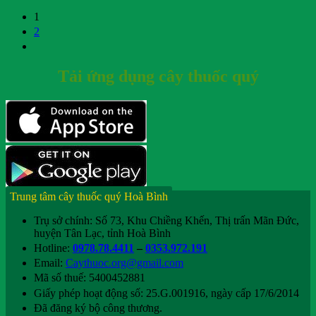
1
2
Tải ứng dụng cây thuốc quý
Trung tâm cây thuốc quý Hoà Bình
Trụ sở chính: Số 73, Khu Chiềng Khến, Thị trấn Mãn Đức,
huyện Tân Lạc, tỉnh Hoà Bình
Hotline:
0978.78.4411
–
0353.972.191
Email:
Caythuoc.org@gmail.com
Mã số thuế: 5400452881
Giấy phép hoạt động số: 25.G.001916, ngày cấp 17/6/2014
Đã đăng ký bộ công thương.