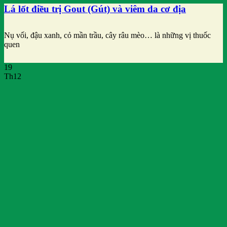
Lá lốt điều trị Gout (Gút) và viêm da cơ địa
Nụ vối, đậu xanh, cỏ mần trầu, cây râu mèo… là những vị thuốc
quen
19
Th12