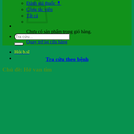
Đánh giá thuốc 💊
Cộng tác viên
Tất cả
Chưa có sản phẩm trong giỏ hàng.
Quay trở lại cửa hàng
Hỏi b.sĩ
Tra cứu theo bệnh
Chủ đề:
Hở van tim