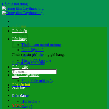
Bỏ qua nội dung
Giỏ hàng
Giới thiệu
Cửa hàng
Thuốc nam người mường
Dược liệu khô
Chưa có sản phẩm trong giỏ hàng.
Cao dược liệu
Thảo dược bào chế
Quay trở lại cửa hàng
Giống cây
Tra cứu cây thuốc
Sống khỏe mỗi ngày
Gửi câu hỏi
Sách hay
Đăng nhập
Diễn đàn
Hỏi lương y
0
VND
Rao vặt