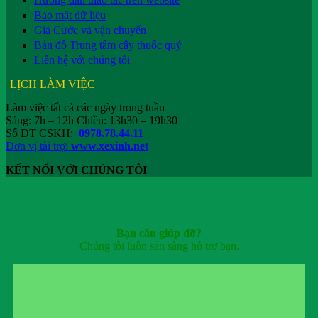
Bảo mật dữ liệu
Giá Cước và vận chuyển
Bản đồ Trung tâm cây thuốc quý
Liên hệ với chúng tôi
LỊCH LÀM VIỆC
Làm việc tất cả các ngày trong tuần
Sáng: 7h – 12h Chiều: 13h30 – 19h30
Số ĐT CSKH:
0978.78.44.11
Đơn vị tài trợ:
www.xexinh.net
KẾT NỐI VỚI CHÚNG TÔI
Bạn cần giúp đỡ?
Chúng tôi luôn sẵn sàng hỗ trợ bạn.