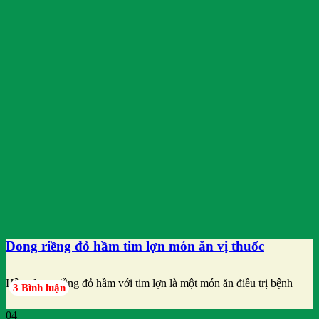
Dong riềng đỏ hầm tim lợn món ăn vị thuốc
Hầm dong riềng đỏ hầm với tim lợn là một món ăn điều trị bệnh
3 Bình luận
04