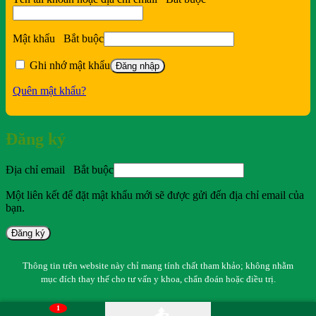
Mật khẩu
Bắt buộc
Ghi nhớ mật khẩu
Đăng nhập
Quên mật khẩu?
Đăng ký
Địa chỉ email
Bắt buộc
Một liên kết để đặt mật khẩu mới sẽ được gửi đến địa chỉ email của
bạn.
Đăng ký
Thông tin trên website này chỉ mang tính chất tham khảo; không nhằm
mục đích thay thế cho tư vấn y khoa, chẩn đoán hoặc điều trị.
1
📤