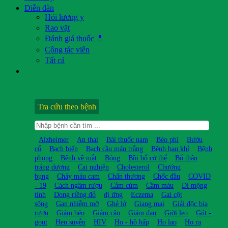
Diễn đàn
Hỏi lương y
Rao vặt
Đánh giá thuốc 💊
Cộng tác viên
Tất cả
Tra cứu theo bệnh
Alzheimer
An thai
Bài thuốc nam
Béo phì
Bướu
cổ
Bạch biến
Bạch cầu máu trắng
Bệnh ban khỉ
Bệnh
phong
Bệnh về mắt
Bỏng
Bồi bổ cở thể
Bổ thận
tráng dương
Cai nghiện
Cholesterol
Chướng
bụng
Chảy máu cam
Chấn thương
Chốc đầu
COVID
- 19
Cách ngâm rượu
Cảm cúm
Cầm máu
Di mộng
tinh
Dong riềng đỏ
dị ứng
Eczema
Gai cột
sống
Gan nhiễm mỡ
Ghẻ lở
Giang mai
Giải độc bia
rượu
Giảm béo
Giảm cân
Giảm đau
Giời leo
Gút -
gout
Hen suyễn
HIV
Ho - hô hấp
Ho lao
Ho ra