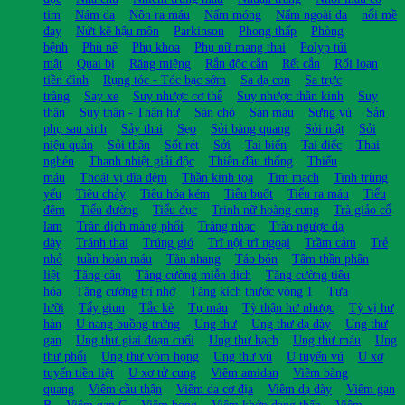
tim
Nám da
Nôn ra máu
Nấm móng
Nấm ngoài da
nổi mề
đay
Nứt kẽ hậu môn
Parkinson
Phong thấp
Phòng
bệnh
Phù nề
Phụ khoa
Phụ nữ mang thai
Polyp túi
mật
Quai bị
Răng miệng
Rắn độc cắn
Rết cắn
Rối loạn
tiền đình
Rụng tóc - Tóc bạc sớm
Sa dạ con
Sa trực
tràng
Say xe
Suy nhược cơ thể
Suy nhược thần kinh
Suy
thận
Suy thận - Thận hư
Sán chó
Sán máu
Sưng vú
Sản
phụ sau sinh
Sảy thai
Sẹo
Sỏi bàng quang
Sỏi mật
Sỏi
niệu quản
Sỏi thận
Sốt rét
Sởi
Tai biến
Tai điếc
Thai
nghén
Thanh nhiệt giải độc
Thiên đầu thống
Thiếu
máu
Thoát vị đĩa đệm
Thần kinh tọa
Tim mạch
Tinh trùng
yếu
Tiêu chảy
Tiêu hóa kém
Tiểu buốt
Tiểu ra máu
Tiểu
đêm
Tiểu đường
Tiểu đục
Trinh nữ hoàng cung
Trà giảo cổ
lam
Tràn dịch màng phổi
Tràng nhạc
Trào ngược dạ
dày
Tránh thai
Trúng gió
Trĩ nội trĩ ngoại
Trầm cảm
Trẻ
nhỏ
tuần hoàn máu
Tàn nhang
Táo bón
Tâm thần phân
liệt
Tăng cân
Tăng cường miễn dịch
Tăng cường tiêu
hóa
Tăng cường trí nhớ
Tăng kích thước vòng 1
Tưa
lưỡi
Tẩy giun
Tắc kè
Tụ máu
Tỳ thận hư nhược
Tỳ vị hư
hàn
U nang buồng trứng
Ung thư
Ung thư dạ dày
Ung thư
gan
Ung thư giai đoạn cuối
Ung thư hạch
Ung thư máu
Ung
thư phổi
Ung thư vòm họng
Ung thư vú
U tuyến vú
U xơ
tuyến tiền liệt
U xơ tử cung
Viêm amidan
Viêm bàng
quang
Viêm cầu thận
Viêm da cơ địa
Viêm dạ dày
Viêm gan
B
Viêm gan C
Viêm họng
Viêm khớp dạng thấp
Viêm