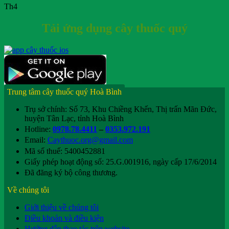
Th4
Tải ứng dụng cây thuốc quý
Trung tâm cây thuốc quý Hoà Bình
Trụ sở chính: Số 73, Khu Chiềng Khến, Thị trấn Mãn Đức,
huyện Tân Lạc, tỉnh Hoà Bình
Hotline:
0978.78.4411
–
0353.972.191
Email:
Caythuoc.org@gmail.com
Mã số thuế: 5400452881
Giấy phép hoạt động số: 25.G.001916, ngày cấp 17/6/2014
Đã đăng ký bộ công thương.
Về chúng tôi
Giới thiệu về chúng tôi
Điều khoản và điều kiện
Hướng dẫn thao tác trên website