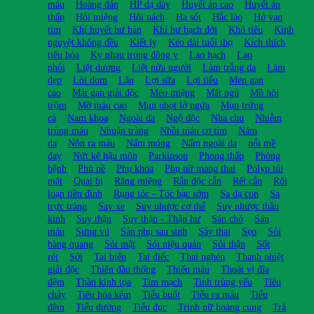
máu
Hoàng đản
HP dạ dày
Huyết áp cao
Huyết áp
thấp
Hôi miệng
Hôi nách
Hạ sốt
Hắc lào
Hở van
tim
Khí huyết hư hàn
Khí hư bạch đới
Khó tiêu
Kinh
nguyệt không đều
Kiết lỵ
Kéo dài tuổi thọ
Kích thích
tiêu hóa
Kỵ nhau trong đông y
Lao hạch
Lao
phổi
Liệt dương
Liệt nửa người
Làm trắng da
Làm
đẹp
Lòi dom
Lậu
Lợi sữa
Lợi tiểu
Men gan
cao
Mát gan giải độc
Méo miệng
Mất ngủ
Mồ hôi
trộm
Mỡ máu cao
Mụn nhọt lở ngứa
Mụn trứng
cá
Nam khoa
Ngoài da
Ngộ độc
Nha chu
Nhiễm
trùng máu
Nhuận tràng
Nhồi máu cơ tim
Nám
da
Nôn ra máu
Nấm móng
Nấm ngoài da
nổi mề
đay
Nứt kẽ hậu môn
Parkinson
Phong thấp
Phòng
bệnh
Phù nề
Phụ khoa
Phụ nữ mang thai
Polyp túi
mật
Quai bị
Răng miệng
Rắn độc cắn
Rết cắn
Rối
loạn tiền đình
Rụng tóc - Tóc bạc sớm
Sa dạ con
Sa
trực tràng
Say xe
Suy nhược cơ thể
Suy nhược thần
kinh
Suy thận
Suy thận - Thận hư
Sán chó
Sán
máu
Sưng vú
Sản phụ sau sinh
Sảy thai
Sẹo
Sỏi
bàng quang
Sỏi mật
Sỏi niệu quản
Sỏi thận
Sốt
rét
Sởi
Tai biến
Tai điếc
Thai nghén
Thanh nhiệt
giải độc
Thiên đầu thống
Thiếu máu
Thoát vị đĩa
đệm
Thần kinh tọa
Tim mạch
Tinh trùng yếu
Tiêu
chảy
Tiêu hóa kém
Tiểu buốt
Tiểu ra máu
Tiểu
đêm
Tiểu đường
Tiểu đục
Trinh nữ hoàng cung
Trà