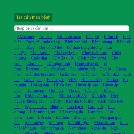
Tra cứu theo bệnh
Alzheimer
An thai
Bài thuốc nam
Béo phì
Bướu cổ
Bạch
biến
Bạch cầu máu trắng
Bệnh ban khỉ
Bệnh phong
Bệnh về
mắt
Bỏng
Bồi bổ cở thể
Bổ thận tráng dương
Cai
nghiện
Cholesterol
Chướng bụng
Chảy máu cam
Chấn
thương
Chốc đầu
COVID - 19
Cách ngâm rượu
Cảm
cúm
Cầm máu
Di mộng tinh
Dong riềng đỏ
dị
ứng
Eczema
Gai cột sống
Gan nhiễm mỡ
Ghẻ lở
Giang
mai
Giải độc bia rượu
Giảm béo
Giảm cân
Giảm đau
Giời
leo
Gút - gout
Hen suyễn
HIV
Ho - hô hấp
Ho lao
Ho
ra máu
Hoàng đản
HP dạ dày
Huyết áp cao
Huyết áp
thấp
Hôi miệng
Hôi nách
Hạ sốt
Hắc lào
Hở van
tim
Khí huyết hư hàn
Khí hư bạch đới
Khó tiêu
Kinh
nguyệt không đều
Kiết lỵ
Kéo dài tuổi thọ
Kích thích tiêu
hóa
Kỵ nhau trong đông y
Lao hạch
Lao phổi
Liệt
dương
Liệt nửa người
Làm trắng da
Làm đẹp
Lòi
dom
Lậu
Lợi sữa
Lợi tiểu
Men gan cao
Mát gan giải
độc
Méo miệng
Mất ngủ
Mồ hôi trộm
Mỡ máu cao
Mụn
nhọt lở ngứa
Mụn trứng cá
Nam khoa
Ngoài da
Ngộ
độc
Nha chu
Nhiễm trùng máu
Nhuận tràng
Nhồi máu cơ