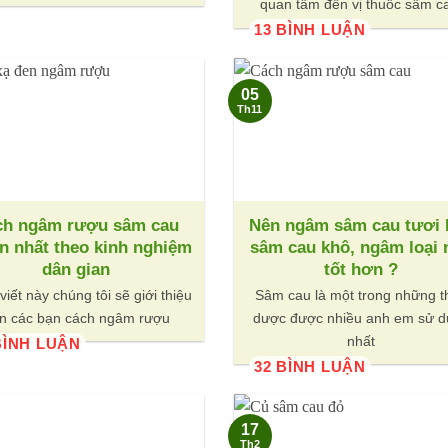
quan tâm đến vị thuốc sâm c
13 BÌNH LUẬN
05
Th11
ch ngâm rượu sâm cau
Nên ngâm sâm cau tươi 
n nhất theo kinh nghiệm
sâm cau khô, ngâm loại 
dân gian
tốt hơn ?
viết này chúng tôi sẽ giới thiệu
Sâm cau là một trong những t
n các bạn cách ngâm rượu
dược được nhiều anh em sử 
nhất
BÌNH LUẬN
32 BÌNH LUẬN
17
Th2