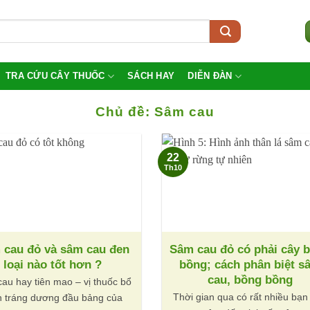
TRA CỨU CÂY THUỐC
SÁCH HAY
DIỄN ĐÀN
Chủ đề:
Sâm cau
22
Th10
 cau đỏ và sâm cau đen
Sâm cau đỏ có phải cây 
loại nào tốt hơn ?
bồng; cách phân biệt s
cau, bồng bồng
au hay tiên mao – vị thuốc bổ
Thời gian qua có rất nhiều bạn
n tráng dương đầu bảng của