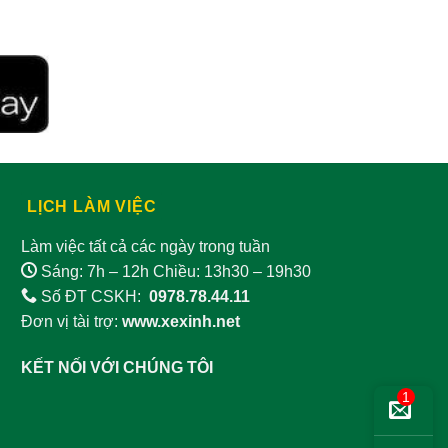
Mỡ máu cao
Mụn nhọt lở ngứa
Mụn trứng cá
Nam khoa
Ngoài da
Ngộ độc
Nha chu
Nhiễm trùng máu
Nhuận tràng
LỊCH LÀM VIỆC
Nhồi máu cơ tim
Nám da
Làm việc tất cả các ngày trong tuần
Sáng: 7h – 12h Chiều: 13h30 – 19h30
Nôn ra máu
Nấm móng
Số ĐT CSKH:
0978.78.44.11
Nấm ngoài da
nổi mề đay
Đơn vị tài trợ:
www.xexinh.net
Nứt kẽ hậu môn
Parkinson
KẾT NỐI VỚI CHÚNG TÔI
1
Phong thấp
Phòng bệnh
Phù nề
Phụ khoa