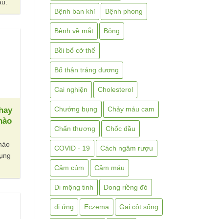
au.
Bệnh ban khỉ
Bệnh phong
Bệnh về mắt
Bỏng
Bồi bổ cở thể
Bổ thận tráng dương
Cai nghiện
Cholesterol
Chướng bụng
Chảy máu cam
hay
nào
Chấn thương
Chốc đầu
hảo
COVID - 19
Cách ngâm rượu
dụng
Cảm cúm
Cầm máu
Di mộng tinh
Dong riềng đỏ
dị ứng
Eczema
Gai cột sống