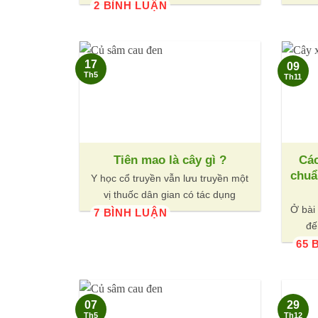
2 BÌNH LUẬN
17
09
Th5
Th11
Tiên mao là cây gì ?
Cá
chuẩ
Y học cổ truyền vẫn lưu truyền một
vị thuốc dân gian có tác dụng
Ở bài 
7 BÌNH LUẬN
đế
65 
07
29
Th5
Th12