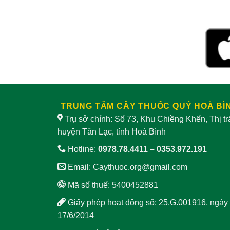
TRUNG TÂM CÂY THUỐC QUÝ HOÀ BÌ
Trụ sở chính: Số 73, Khu Chiềng Khến, Thị t
huyện Tân Lạc, tỉnh Hoà Bình
Hotline:
0978.78.4411
–
0353.972.191
Email:
Caythuoc.org@gmail.com
Mã số thuế: 5400452881
Giấy phép hoạt động số: 25.G.001916, ngày
17/6/2014