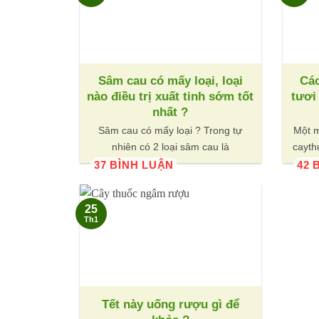
Sâm cau có mấy loại, loại
Cá
nào điều trị xuất tinh sớm tốt
tươi
nhất ?
Sâm cau có mấy loại ? Trong tự
Một m
nhiên có 2 loại sâm cau là
cayth
37 BÌNH LUẬN
42 
25
Th1
Tết này uống rượu gì để