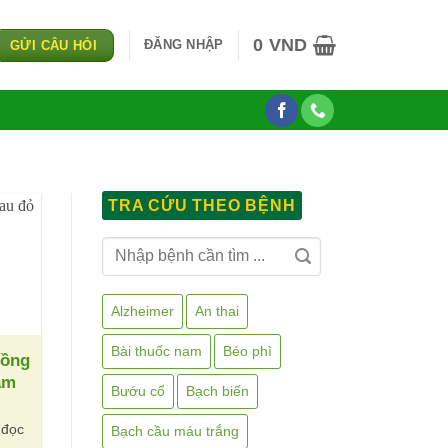
0
VND
ĐĂNG NHẬP
GỬI CÂU HỎI
TRA CỨU THEO BỆNH
Alzheimer
An thai
Bài thuốc nam
Béo phì
bồng
âm
Bướu cổ
Bạch biến
 đọc
Bạch cầu máu trắng