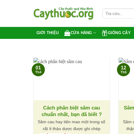
Bỏ
qua
nội
dung
CỬA HÀNG
GIỐNG CÂY
GIỚI THIỆU
01
12
Th4
Th5
Cách phân biệt sâm cau
Sâm
chuẩn nhất, bạn đã biết ?
Sâm cau hay tiên mao một trong số
Sâm c
rất ít thảo dược được ghi chép
thậ