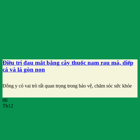
Điều trị đau mắt bằng cây thuốc nam rau má, diếp
cá và lá gòn non
Đông y có vai trò rất quan trọng trong bảo vệ, chăm sóc sức khỏe
06
Th12