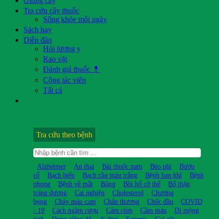
Giống cây
Tra cứu cây thuốc
Sống khỏe mỗi ngày
Sách hay
Diễn đàn
Hỏi lương y
Rao vặt
Đánh giá thuốc 💊
Cộng tác viên
Tất cả
Tra cứu theo bệnh
Alzheimer
An thai
Bài thuốc nam
Béo phì
Bướu
cổ
Bạch biến
Bạch cầu máu trắng
Bệnh ban khỉ
Bệnh
phong
Bệnh về mắt
Bỏng
Bồi bổ cở thể
Bổ thận
tráng dương
Cai nghiện
Cholesterol
Chướng
bụng
Chảy máu cam
Chấn thương
Chốc đầu
COVID
- 19
Cách ngâm rượu
Cảm cúm
Cầm máu
Di mộng