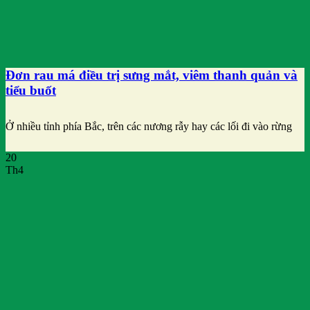
Đơn rau má điều trị sưng mắt, viêm thanh quản và
tiểu buốt
Ở nhiều tỉnh phía Bắc, trên các nương rẫy hay các lối đi vào rừng
20
Th4