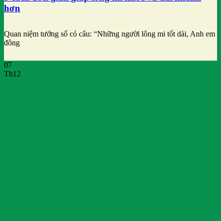
hơn
Quan niệm tướng số có câu: “Những người lông mi tốt dài, Anh em
đông
07
Th12