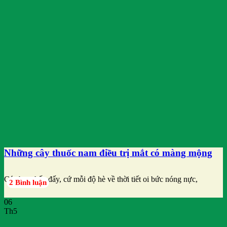
Những cây thuốc nam điều trị mắt có màng mộng
Các bạn thấy đấy, cứ mỗi độ hè về thời tiết oi bức nóng nực,
2 Bình luận
06
Th5