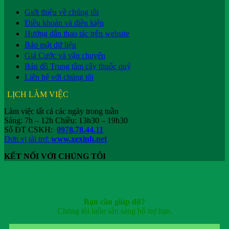
Giới thiệu về chúng tôi
Điều khoản và điều kiện
Hướng dẫn thao tác trên website
Bảo mật dữ liệu
Giá Cước và vận chuyển
Bản đồ Trung tâm cây thuốc quý
Liên hệ với chúng tôi
LỊCH LÀM VIỆC
Làm việc tất cả các ngày trong tuần
Sáng: 7h – 12h Chiều: 13h30 – 19h30
Số ĐT CSKH:
0978.78.44.11
Đơn vị tài trợ:
www.xexinh.net
KẾT NỐI VỚI CHÚNG TÔI
Bạn cần giúp đỡ?
Chúng tôi luôn sẵn sàng hỗ trợ bạn.