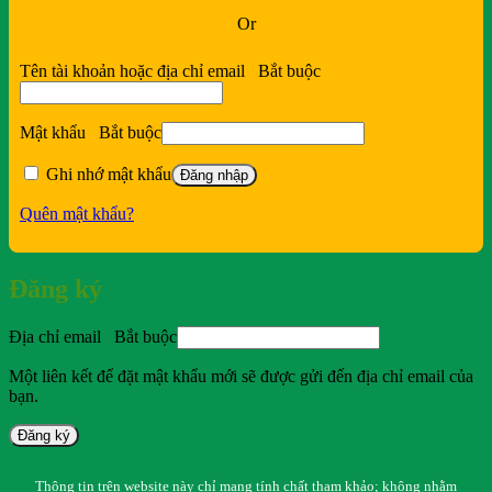
Or
Tên tài khoản hoặc địa chỉ email
Bắt buộc
Mật khẩu
Bắt buộc
Ghi nhớ mật khẩu
Đăng nhập
Quên mật khẩu?
Đăng ký
Địa chỉ email
Bắt buộc
Một liên kết để đặt mật khẩu mới sẽ được gửi đến địa chỉ email của
bạn.
Đăng ký
Thông tin trên website này chỉ mang tính chất tham khảo; không nhằm