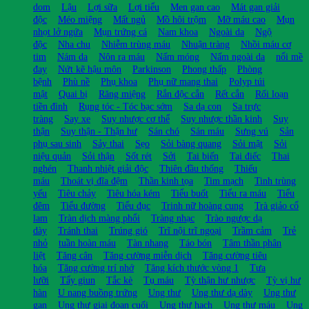
dom
Lậu
Lợi sữa
Lợi tiểu
Men gan cao
Mát gan giải
độc
Méo miệng
Mất ngủ
Mồ hôi trộm
Mỡ máu cao
Mụn
nhọt lở ngứa
Mụn trứng cá
Nam khoa
Ngoài da
Ngộ
độc
Nha chu
Nhiễm trùng máu
Nhuận tràng
Nhồi máu cơ
tim
Nám da
Nôn ra máu
Nấm móng
Nấm ngoài da
nổi mề
đay
Nứt kẽ hậu môn
Parkinson
Phong thấp
Phòng
bệnh
Phù nề
Phụ khoa
Phụ nữ mang thai
Polyp túi
mật
Quai bị
Răng miệng
Rắn độc cắn
Rết cắn
Rối loạn
tiền đình
Rụng tóc - Tóc bạc sớm
Sa dạ con
Sa trực
tràng
Say xe
Suy nhược cơ thể
Suy nhược thần kinh
Suy
thận
Suy thận - Thận hư
Sán chó
Sán máu
Sưng vú
Sản
phụ sau sinh
Sảy thai
Sẹo
Sỏi bàng quang
Sỏi mật
Sỏi
niệu quản
Sỏi thận
Sốt rét
Sởi
Tai biến
Tai điếc
Thai
nghén
Thanh nhiệt giải độc
Thiên đầu thống
Thiếu
máu
Thoát vị đĩa đệm
Thần kinh tọa
Tim mạch
Tinh trùng
yếu
Tiêu chảy
Tiêu hóa kém
Tiểu buốt
Tiểu ra máu
Tiểu
đêm
Tiểu đường
Tiểu đục
Trinh nữ hoàng cung
Trà giảo cổ
lam
Tràn dịch màng phổi
Tràng nhạc
Trào ngược dạ
dày
Tránh thai
Trúng gió
Trĩ nội trĩ ngoại
Trầm cảm
Trẻ
nhỏ
tuần hoàn máu
Tàn nhang
Táo bón
Tâm thần phân
liệt
Tăng cân
Tăng cường miễn dịch
Tăng cường tiêu
hóa
Tăng cường trí nhớ
Tăng kích thước vòng 1
Tưa
lưỡi
Tẩy giun
Tắc kè
Tụ máu
Tỳ thận hư nhược
Tỳ vị hư
hàn
U nang buồng trứng
Ung thư
Ung thư dạ dày
Ung thư
gan
Ung thư giai đoạn cuối
Ung thư hạch
Ung thư máu
Ung