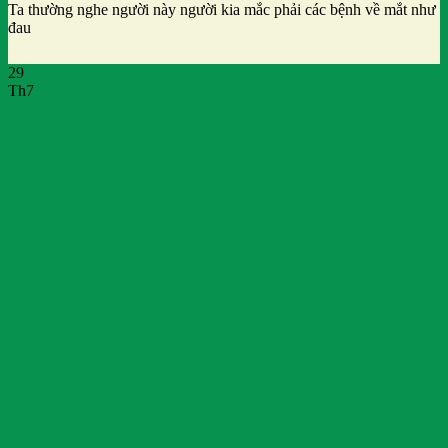
Ta thường nghe người này người kia mắc phải các bệnh về mắt như
đau
29
Th7