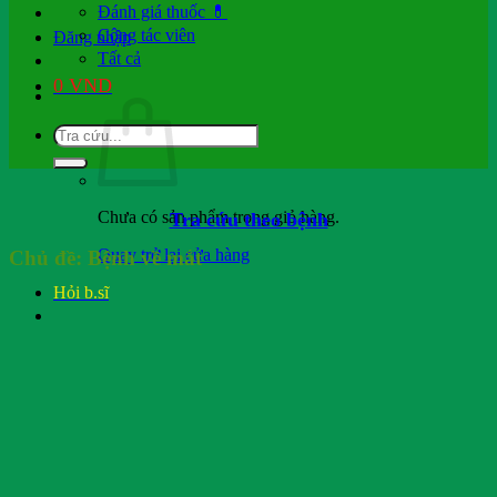
Đánh giá thuốc 💊
Cộng tác viên
Đăng nhập
Tất cả
0
VND
Chưa có sản phẩm trong giỏ hàng.
Tra cứu theo bệnh
Quay trở lại cửa hàng
Chủ đề:
Bệnh về mắt
Hỏi b.sĩ