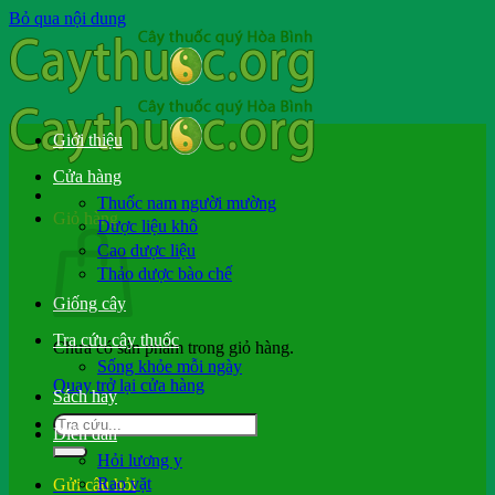
Bỏ qua nội dung
Giới thiệu
Cửa hàng
Thuốc nam người mường
Giỏ hàng
Dược liệu khô
Cao dược liệu
Thảo dược bào chế
Giống cây
Tra cứu cây thuốc
Chưa có sản phẩm trong giỏ hàng.
Sống khỏe mỗi ngày
Quay trở lại cửa hàng
Sách hay
Diễn đàn
Hỏi lương y
Rao vặt
Gửi câu hỏi