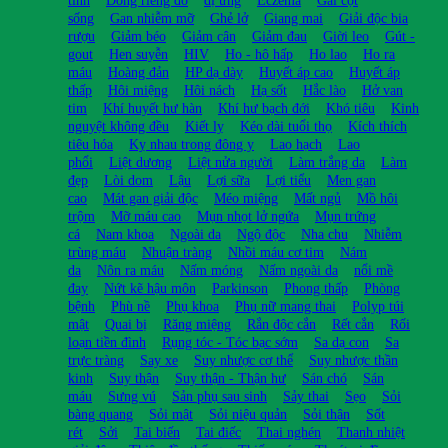
tinh
Dong riềng đỏ
dị ứng
Eczema
Gai cột
sống
Gan nhiễm mỡ
Ghẻ lở
Giang mai
Giải độc bia
rượu
Giảm béo
Giảm cân
Giảm đau
Giời leo
Gút -
gout
Hen suyễn
HIV
Ho - hô hấp
Ho lao
Ho ra
máu
Hoàng đản
HP dạ dày
Huyết áp cao
Huyết áp
thấp
Hôi miệng
Hôi nách
Hạ sốt
Hắc lào
Hở van
tim
Khí huyết hư hàn
Khí hư bạch đới
Khó tiêu
Kinh
nguyệt không đều
Kiết lỵ
Kéo dài tuổi thọ
Kích thích
tiêu hóa
Kỵ nhau trong đông y
Lao hạch
Lao
phổi
Liệt dương
Liệt nửa người
Làm trắng da
Làm
đẹp
Lòi dom
Lậu
Lợi sữa
Lợi tiểu
Men gan
cao
Mát gan giải độc
Méo miệng
Mất ngủ
Mồ hôi
trộm
Mỡ máu cao
Mụn nhọt lở ngứa
Mụn trứng
cá
Nam khoa
Ngoài da
Ngộ độc
Nha chu
Nhiễm
trùng máu
Nhuận tràng
Nhồi máu cơ tim
Nám
da
Nôn ra máu
Nấm móng
Nấm ngoài da
nổi mề
đay
Nứt kẽ hậu môn
Parkinson
Phong thấp
Phòng
bệnh
Phù nề
Phụ khoa
Phụ nữ mang thai
Polyp túi
mật
Quai bị
Răng miệng
Rắn độc cắn
Rết cắn
Rối
loạn tiền đình
Rụng tóc - Tóc bạc sớm
Sa dạ con
Sa
trực tràng
Say xe
Suy nhược cơ thể
Suy nhược thần
kinh
Suy thận
Suy thận - Thận hư
Sán chó
Sán
máu
Sưng vú
Sản phụ sau sinh
Sảy thai
Sẹo
Sỏi
bàng quang
Sỏi mật
Sỏi niệu quản
Sỏi thận
Sốt
rét
Sởi
Tai biến
Tai điếc
Thai nghén
Thanh nhiệt