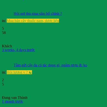
Hỏi nơi thu mua sâm bố chính ?
in:
Mua bán cây thuốc nam, dược liệu
5
58
Khách
3 weeks, 4 days trước
Tầm gửi cây đa có tác dụng gì, ngâm rượu đc ko
in:
Hỏi lương y ? ☯️
2
5
Đang van Thành
1 month trước