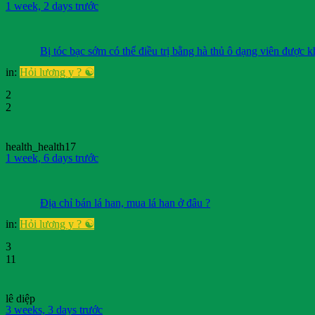
1 week, 2 days trước
Bị tóc bạc sớm có thể điều trị bằng hà thủ ô dạng viên được 
in:
Hỏi lương y ? ☯️
2
2
health_health17
1 week, 6 days trước
Địa chỉ bán lá han, mua lá han ở đâu ?
in:
Hỏi lương y ? ☯️
3
11
lê diệp
3 weeks, 3 days trước