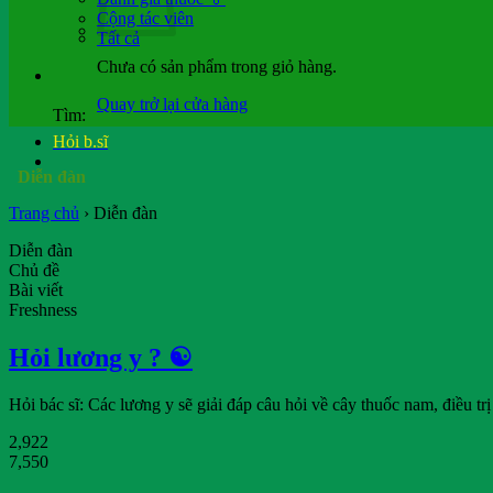
Cộng tác viên
Tất cả
Chưa có sản phẩm trong giỏ hàng.
Quay trở lại cửa hàng
Tìm:
Hỏi b.sĩ
Diễn đàn
Trang chủ
›
Diễn đàn
Diễn đàn
Chủ đề
Bài viết
Freshness
Hỏi lương y ? ☯️
Hỏi bác sĩ: Các lương y sẽ giải đáp câu hỏi về cây thuốc nam, điều t
2,922
7,550