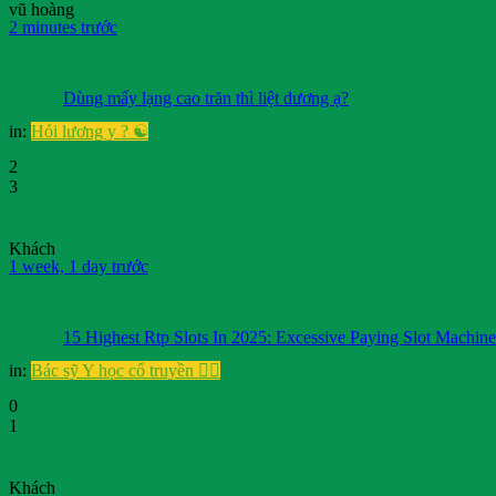
vũ hoàng
2 minutes trước
Dùng mấy lạng cao trăn thì liệt dương ạ?
in:
Hỏi lương y ? ☯️
2
3
Khách
1 week, 1 day trước
15 Highest Rtp Slots In 2025: Excessive Paying Slot Machin
in:
Bác sỹ Y học cổ truyền 👨‍⚕️
0
1
Khách