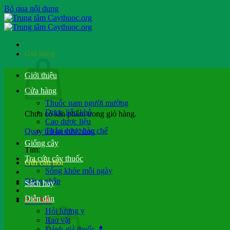
Bỏ qua nội dung
Giỏ hàng
Giới thiệu
Cửa hàng
Thuốc nam người mường
Dược liệu khô
Chưa có sản phẩm trong giỏ hàng.
Cao dược liệu
Thảo dược bào chế
Quay trở lại cửa hàng
Giống cây
Tìm:
Tra cứu cây thuốc
Gửi câu hỏi
Sống khỏe mỗi ngày
Đăng nhập
Sách hay
Diễn đàn
0
VND
Hỏi lương y
Rao vặt
Đánh giá thuốc 💊