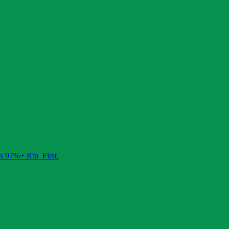
es 97%+ Rtp First.