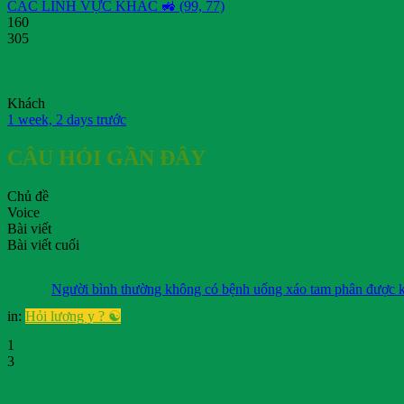
CÁC LĨNH VỰC KHÁC 🚜 (99, 77)
160
305
Khách
1 week, 2 days trước
CÂU HỎI GẦN ĐÂY
Chủ đề
Voice
Bài viết
Bài viết cuối
Người bình thường không có bệnh uống xáo tam phân được 
in:
Hỏi lương y ? ☯️
1
3