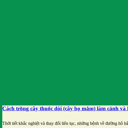
Cách trồng cây thuốc dòi (cây bọ mắm) làm cảnh và 
Thời tiết khắc nghiệt và thay đổi liên tục, những bệnh về đường hô h