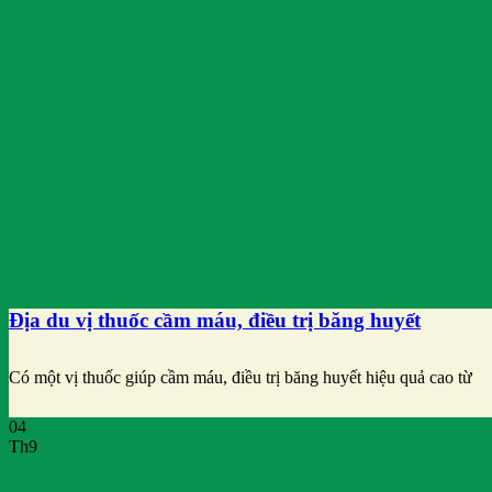
Địa du vị thuốc cầm máu, điều trị băng huyết
Có một vị thuốc giúp cầm máu, điều trị băng huyết hiệu quả cao từ
04
Th9