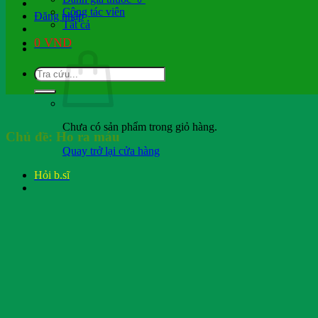
Cộng tác viên
Đăng nhập
Tất cả
0
VND
Chưa có sản phẩm trong giỏ hàng.
Chủ đề:
Ho ra máu
Quay trở lại cửa hàng
Hỏi b.sĩ