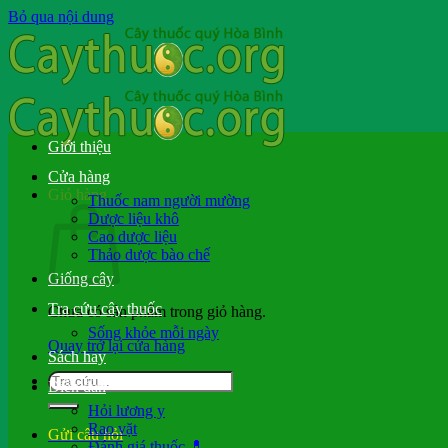
Bỏ qua nội dung
Giới thiệu
Cửa hàng
Giỏ hàng
Thuốc nam người mường
Dược liệu khô
Cao dược liệu
Thảo dược bào chế
Giống cây
Tra cứu cây thuốc
Chưa có sản phẩm trong giỏ hàng.
Sống khỏe mỗi ngày
Quay trở lại cửa hàng
Sách hay
Diễn đàn
Hỏi lương y
Rao vặt
Gửi câu hỏi
Đánh giá thuốc 💊