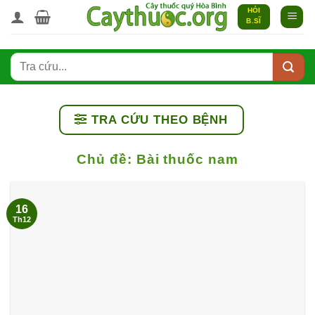
Bỏ
HỎI
B.SĨ
qua
nội
dung
TRA CỨU THEO BỆNH
Chủ đề:
Bài thuốc nam
16
Th12