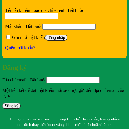
Tên tài khoản hoặc địa chỉ email
Bắt buộc
Mật khẩu
Bắt buộc
Ghi nhớ mật khẩu
Đăng nhập
Quên mật khẩu?
Đăng ký
Địa chỉ email
Bắt buộc
Một liên kết để đặt mật khẩu mới sẽ được gửi đến địa chỉ email của
bạn.
Đăng ký
Thông tin trên website này chỉ mang tính chất tham khảo; không nhằm
mục đích thay thế cho tư vấn y khoa, chẩn đoán hoặc điều trị.