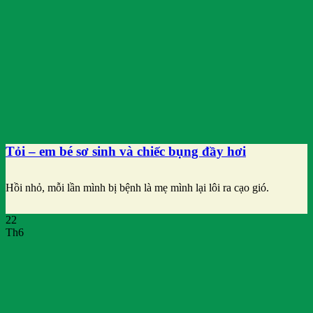
Tỏi – em bé sơ sinh và chiếc bụng đầy hơi
Hồi nhỏ, mỗi lần mình bị bệnh là mẹ mình lại lôi ra cạo gió.
22
Th6