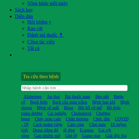
Sống khỏe mỗi ngày
Sách hay
Diễn đàn
Hỏi lương y
Rao vặt
Đánh giá thuốc 💊
Cộng tác viên
Tất cả
Tra cứu theo bệnh
Alzheimer
An thai
Bài thuốc nam
Béo phì
Bướu
cổ
Bạch biến
Bạch cầu máu trắng
Bệnh ban khỉ
Bệnh
phong
Bệnh về mắt
Bỏng
Bồi bổ cở thể
Bổ thận
tráng dương
Cai nghiện
Cholesterol
Chướng
bụng
Chảy máu cam
Chấn thương
Chốc đầu
COVID
- 19
Cách ngâm rượu
Cảm cúm
Cầm máu
Di mộng
tinh
Dong riềng đỏ
dị ứng
Eczema
Gai cột
sống
Gan nhiễm mỡ
Ghẻ lở
Giang mai
Giải độc bia