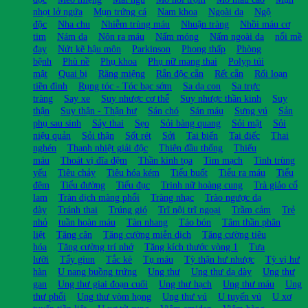
nhọt lở ngứa
Mụn trứng cá
Nam khoa
Ngoài da
Ngộ
độc
Nha chu
Nhiễm trùng máu
Nhuận tràng
Nhồi máu cơ
tim
Nám da
Nôn ra máu
Nấm móng
Nấm ngoài da
nổi mề
đay
Nứt kẽ hậu môn
Parkinson
Phong thấp
Phòng
bệnh
Phù nề
Phụ khoa
Phụ nữ mang thai
Polyp túi
mật
Quai bị
Răng miệng
Rắn độc cắn
Rết cắn
Rối loạn
tiền đình
Rụng tóc - Tóc bạc sớm
Sa dạ con
Sa trực
tràng
Say xe
Suy nhược cơ thể
Suy nhược thần kinh
Suy
thận
Suy thận - Thận hư
Sán chó
Sán máu
Sưng vú
Sản
phụ sau sinh
Sảy thai
Sẹo
Sỏi bàng quang
Sỏi mật
Sỏi
niệu quản
Sỏi thận
Sốt rét
Sởi
Tai biến
Tai điếc
Thai
nghén
Thanh nhiệt giải độc
Thiên đầu thống
Thiếu
máu
Thoát vị đĩa đệm
Thần kinh tọa
Tim mạch
Tinh trùng
yếu
Tiêu chảy
Tiêu hóa kém
Tiểu buốt
Tiểu ra máu
Tiểu
đêm
Tiểu đường
Tiểu đục
Trinh nữ hoàng cung
Trà giảo cổ
lam
Tràn dịch màng phổi
Tràng nhạc
Trào ngược dạ
dày
Tránh thai
Trúng gió
Trĩ nội trĩ ngoại
Trầm cảm
Trẻ
nhỏ
tuần hoàn máu
Tàn nhang
Táo bón
Tâm thần phân
liệt
Tăng cân
Tăng cường miễn dịch
Tăng cường tiêu
hóa
Tăng cường trí nhớ
Tăng kích thước vòng 1
Tưa
lưỡi
Tẩy giun
Tắc kè
Tụ máu
Tỳ thận hư nhược
Tỳ vị hư
hàn
U nang buồng trứng
Ung thư
Ung thư dạ dày
Ung thư
gan
Ung thư giai đoạn cuối
Ung thư hạch
Ung thư máu
Ung
thư phổi
Ung thư vòm họng
Ung thư vú
U tuyến vú
U xơ