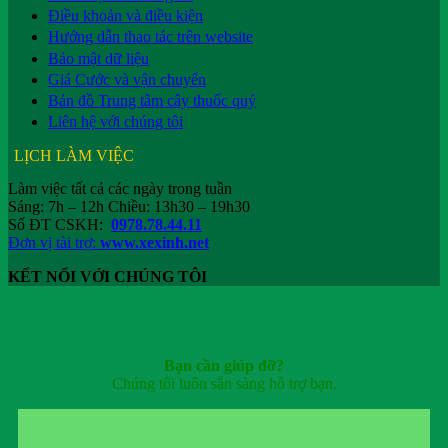
Điều khoản và điều kiện
Hướng dẫn thao tác trên website
Bảo mật dữ liệu
Giá Cước và vận chuyển
Bản đồ Trung tâm cây thuốc quý
Liên hệ với chúng tôi
LỊCH LÀM VIỆC
Làm việc tất cả các ngày trong tuần
Sáng: 7h – 12h Chiều: 13h30 – 19h30
Số ĐT CSKH:
0978.78.44.11
Đơn vị tài trợ:
www.xexinh.net
KẾT NỐI VỚI CHÚNG TÔI
Bạn cần giúp đỡ?
Chúng tôi luôn sẵn sàng hỗ trợ bạn.