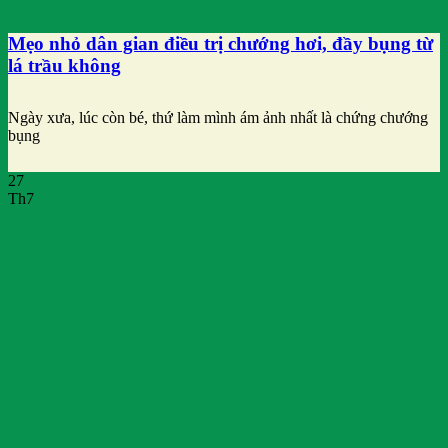
Mẹo nhỏ dân gian điều trị chướng hơi, đầy bụng từ
lá trầu không
Ngày xưa, lúc còn bé, thứ làm mình ám ảnh nhất là chứng chướng
bụng
27
Th7