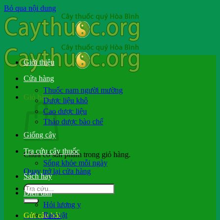
Bỏ qua nội dung
Giới thiệu
Cửa hàng
Thuốc nam người mường
Giỏ hàng
Dược liệu khô
Cao dược liệu
Thảo dược bào chế
Giống cây
Tra cứu cây thuốc
Chưa có sản phẩm trong giỏ hàng.
Sống khỏe mỗi ngày
Quay trở lại cửa hàng
Sách hay
Diễn đàn
Hỏi lương y
Rao vặt
Gửi câu hỏi