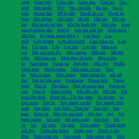
rượu
Giảm béo
Giảm cân
Giảm đau
Giời leo
Gút -
gout
Hen suyễn
HIV
Ho - hô hấp
Ho lao
Ho ra
máu
Hoàng đản
HP dạ dày
Huyết áp cao
Huyết áp
thấp
Hôi miệng
Hôi nách
Hạ sốt
Hắc lào
Hở van
tim
Khí huyết hư hàn
Khí hư bạch đới
Khó tiêu
Kinh
nguyệt không đều
Kiết lỵ
Kéo dài tuổi thọ
Kích thích
tiêu hóa
Kỵ nhau trong đông y
Lao hạch
Lao
phổi
Liệt dương
Liệt nửa người
Làm trắng da
Làm
đẹp
Lòi dom
Lậu
Lợi sữa
Lợi tiểu
Men gan
cao
Mát gan giải độc
Méo miệng
Mất ngủ
Mồ hôi
trộm
Mỡ máu cao
Mụn nhọt lở ngứa
Mụn trứng
cá
Nam khoa
Ngoài da
Ngộ độc
Nha chu
Nhiễm
trùng máu
Nhuận tràng
Nhồi máu cơ tim
Nám
da
Nôn ra máu
Nấm móng
Nấm ngoài da
nổi mề
đay
Nứt kẽ hậu môn
Parkinson
Phong thấp
Phòng
bệnh
Phù nề
Phụ khoa
Phụ nữ mang thai
Polyp túi
mật
Quai bị
Răng miệng
Rắn độc cắn
Rết cắn
Rối
loạn tiền đình
Rụng tóc - Tóc bạc sớm
Sa dạ con
Sa
trực tràng
Say xe
Suy nhược cơ thể
Suy nhược thần
kinh
Suy thận
Suy thận - Thận hư
Sán chó
Sán
máu
Sưng vú
Sản phụ sau sinh
Sảy thai
Sẹo
Sỏi
bàng quang
Sỏi mật
Sỏi niệu quản
Sỏi thận
Sốt
rét
Sởi
Tai biến
Tai điếc
Thai nghén
Thanh nhiệt
giải độc
Thiên đầu thống
Thiếu máu
Thoát vị đĩa
đệm
Thần kinh tọa
Tim mạch
Tinh trùng yếu
Tiêu