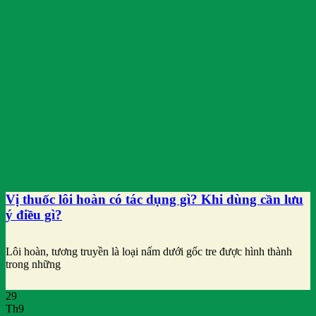
Vị thuốc lôi hoàn có tác dụng gì? Khi dùng cần lưu
ý điều gì?
Lôi hoàn, tương truyền là loại nấm dưới gốc tre được hình thành
trong những
29
Th9