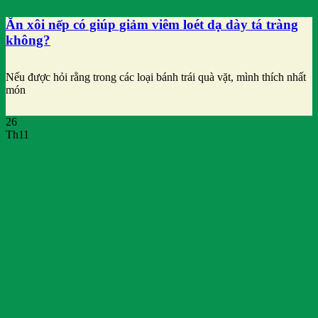
Ăn xôi nếp có giúp giảm viêm loét dạ dày tá tràng
không?
Nếu được hỏi rằng trong các loại bánh trái quà vặt, mình thích nhất
món
26
Th11