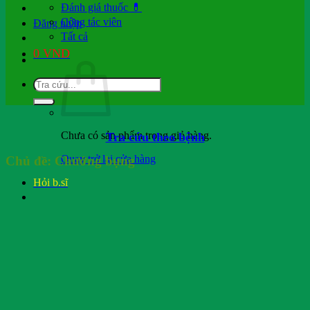
Đánh giá thuốc 💊
Cộng tác viên
Đăng nhập
Tất cả
0
VND
Chưa có sản phẩm trong giỏ hàng.
Tra cứu theo bệnh
Quay trở lại cửa hàng
Chủ đề:
Chướng bụng
Hỏi b.sĩ