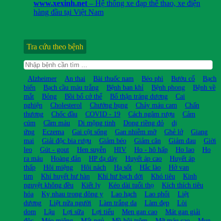
www.xexinh.net
– Hệ thống xe đạp thể thao, xe điện
hàng đầu tại Việt Nam
Tra cứu theo bệnh
Alzheimer
An thai
Bài thuốc nam
Béo phì
Bướu cổ
Bạch
biến
Bạch cầu máu trắng
Bệnh ban khỉ
Bệnh phong
Bệnh về
mắt
Bỏng
Bồi bổ cở thể
Bổ thận tráng dương
Cai
nghiện
Cholesterol
Chướng bụng
Chảy máu cam
Chấn
thương
Chốc đầu
COVID - 19
Cách ngâm rượu
Cảm
cúm
Cầm máu
Di mộng tinh
Dong riềng đỏ
dị
ứng
Eczema
Gai cột sống
Gan nhiễm mỡ
Ghẻ lở
Giang
mai
Giải độc bia rượu
Giảm béo
Giảm cân
Giảm đau
Giời
leo
Gút - gout
Hen suyễn
HIV
Ho - hô hấp
Ho lao
Ho
ra máu
Hoàng đản
HP dạ dày
Huyết áp cao
Huyết áp
thấp
Hôi miệng
Hôi nách
Hạ sốt
Hắc lào
Hở van
tim
Khí huyết hư hàn
Khí hư bạch đới
Khó tiêu
Kinh
nguyệt không đều
Kiết lỵ
Kéo dài tuổi thọ
Kích thích tiêu
hóa
Kỵ nhau trong đông y
Lao hạch
Lao phổi
Liệt
dương
Liệt nửa người
Làm trắng da
Làm đẹp
Lòi
dom
Lậu
Lợi sữa
Lợi tiểu
Men gan cao
Mát gan giải
độc
Méo miệng
Mất ngủ
Mồ hôi trộm
Mỡ máu cao
Mụn