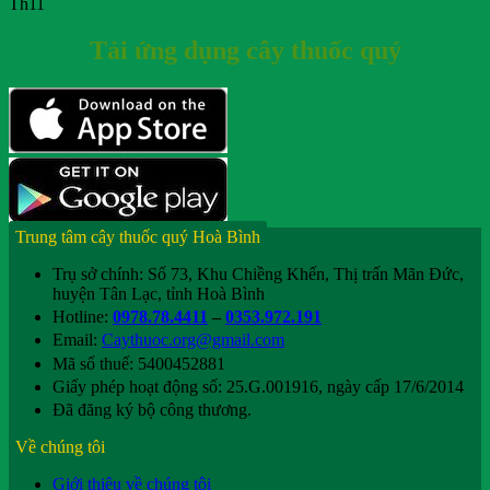
Th11
Tải ứng dụng cây thuốc quý
Trung tâm cây thuốc quý Hoà Bình
Trụ sở chính: Số 73, Khu Chiềng Khến, Thị trấn Mãn Đức,
huyện Tân Lạc, tỉnh Hoà Bình
Hotline:
0978.78.4411
–
0353.972.191
Email:
Caythuoc.org@gmail.com
Mã số thuế: 5400452881
Giấy phép hoạt động số: 25.G.001916, ngày cấp 17/6/2014
Đã đăng ký bộ công thương.
Về chúng tôi
Giới thiệu về chúng tôi