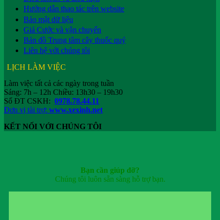
Hướng dẫn thao tác trên website
Bảo mật dữ liệu
Giá Cước và vận chuyển
Bản đồ Trung tâm cây thuốc quý
Liên hệ với chúng tôi
LỊCH LÀM VIỆC
Làm việc tất cả các ngày trong tuần
Sáng: 7h – 12h Chiều: 13h30 – 19h30
Số ĐT CSKH:
0978.78.44.11
Đơn vị tài trợ:
www.xexinh.net
KẾT NỐI VỚI CHÚNG TÔI
Bạn cần giúp đỡ?
Chúng tôi luôn sẵn sàng hỗ trợ bạn.