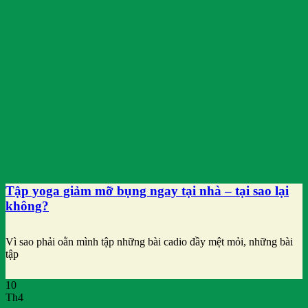
Tập yoga giảm mỡ bụng ngay tại nhà – tại sao lại
không?
Vì sao phải oằn mình tập những bài cadio đầy mệt mỏi, những bài
tập
10
Th4