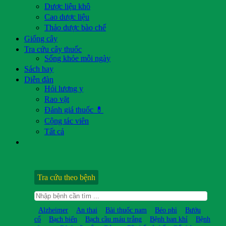
Dược liệu khô
Cao dược liệu
Thảo dược bào chế
Giống cây
Tra cứu cây thuốc
Sống khỏe mỗi ngày
Sách hay
Diễn đàn
Hỏi lương y
Rao vặt
Đánh giá thuốc 💊
Cộng tác viên
Tất cả
Tra cứu theo bệnh
Alzheimer
An thai
Bài thuốc nam
Béo phì
Bướu
cổ
Bạch biến
Bạch cầu máu trắng
Bệnh ban khỉ
Bệnh