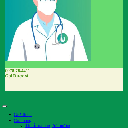
0978.78.4411
Gọi Dược sĩ
Giới thiệu
Cửa hàng
Thuốc nam người mường