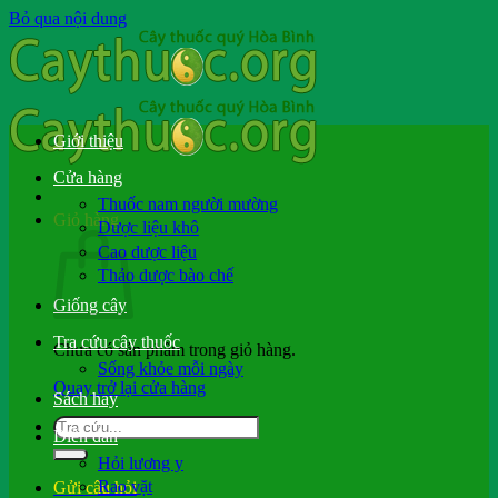
Bỏ qua nội dung
Giới thiệu
Cửa hàng
Thuốc nam người mường
Giỏ hàng
Dược liệu khô
Cao dược liệu
Thảo dược bào chế
Giống cây
Tra cứu cây thuốc
Chưa có sản phẩm trong giỏ hàng.
Sống khỏe mỗi ngày
Quay trở lại cửa hàng
Sách hay
Diễn đàn
Hỏi lương y
Rao vặt
Gửi câu hỏi