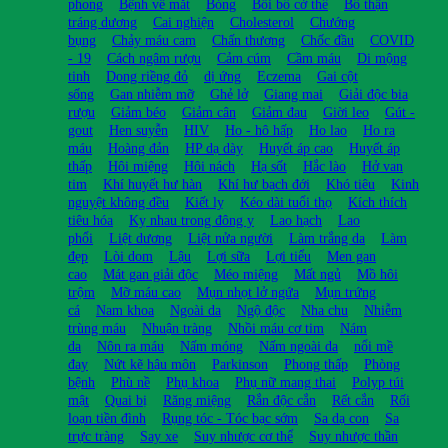
phong
Bệnh về mắt
Bỏng
Bồi bổ cở thể
Bổ thận
tráng dương
Cai nghiện
Cholesterol
Chướng
bụng
Chảy máu cam
Chấn thương
Chốc đầu
COVID
- 19
Cách ngâm rượu
Cảm cúm
Cầm máu
Di mộng
tinh
Dong riềng đỏ
dị ứng
Eczema
Gai cột
sống
Gan nhiễm mỡ
Ghẻ lở
Giang mai
Giải độc bia
rượu
Giảm béo
Giảm cân
Giảm đau
Giời leo
Gút -
gout
Hen suyễn
HIV
Ho - hô hấp
Ho lao
Ho ra
máu
Hoàng đản
HP dạ dày
Huyết áp cao
Huyết áp
thấp
Hôi miệng
Hôi nách
Hạ sốt
Hắc lào
Hở van
tim
Khí huyết hư hàn
Khí hư bạch đới
Khó tiêu
Kinh
nguyệt không đều
Kiết lỵ
Kéo dài tuổi thọ
Kích thích
tiêu hóa
Kỵ nhau trong đông y
Lao hạch
Lao
phổi
Liệt dương
Liệt nửa người
Làm trắng da
Làm
đẹp
Lòi dom
Lậu
Lợi sữa
Lợi tiểu
Men gan
cao
Mát gan giải độc
Méo miệng
Mất ngủ
Mồ hôi
trộm
Mỡ máu cao
Mụn nhọt lở ngứa
Mụn trứng
cá
Nam khoa
Ngoài da
Ngộ độc
Nha chu
Nhiễm
trùng máu
Nhuận tràng
Nhồi máu cơ tim
Nám
da
Nôn ra máu
Nấm móng
Nấm ngoài da
nổi mề
đay
Nứt kẽ hậu môn
Parkinson
Phong thấp
Phòng
bệnh
Phù nề
Phụ khoa
Phụ nữ mang thai
Polyp túi
mật
Quai bị
Răng miệng
Rắn độc cắn
Rết cắn
Rối
loạn tiền đình
Rụng tóc - Tóc bạc sớm
Sa dạ con
Sa
trực tràng
Say xe
Suy nhược cơ thể
Suy nhược thần