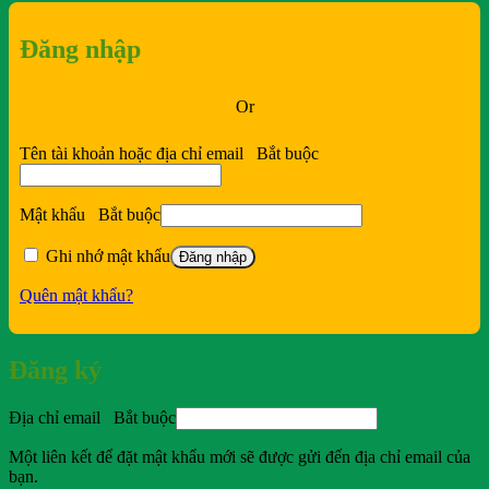
Đăng nhập
Or
Tên tài khoản hoặc địa chỉ email
Bắt buộc
Mật khẩu
Bắt buộc
Ghi nhớ mật khẩu
Đăng nhập
Quên mật khẩu?
Đăng ký
Địa chỉ email
Bắt buộc
Một liên kết để đặt mật khẩu mới sẽ được gửi đến địa chỉ email của
bạn.