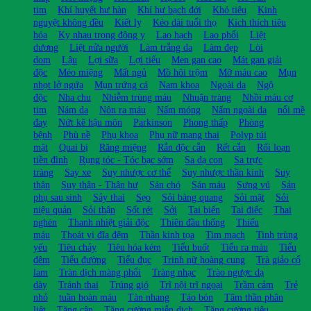
tim
Khí huyết hư hàn
Khí hư bạch đới
Khó tiêu
Kinh
nguyệt không đều
Kiết lỵ
Kéo dài tuổi thọ
Kích thích tiêu
hóa
Kỵ nhau trong đông y
Lao hạch
Lao phổi
Liệt
dương
Liệt nửa người
Làm trắng da
Làm đẹp
Lòi
dom
Lậu
Lợi sữa
Lợi tiểu
Men gan cao
Mát gan giải
độc
Méo miệng
Mất ngủ
Mồ hôi trộm
Mỡ máu cao
Mụn
nhọt lở ngứa
Mụn trứng cá
Nam khoa
Ngoài da
Ngộ
độc
Nha chu
Nhiễm trùng máu
Nhuận tràng
Nhồi máu cơ
tim
Nám da
Nôn ra máu
Nấm móng
Nấm ngoài da
nổi mề
đay
Nứt kẽ hậu môn
Parkinson
Phong thấp
Phòng
bệnh
Phù nề
Phụ khoa
Phụ nữ mang thai
Polyp túi
mật
Quai bị
Răng miệng
Rắn độc cắn
Rết cắn
Rối loạn
tiền đình
Rụng tóc - Tóc bạc sớm
Sa dạ con
Sa trực
tràng
Say xe
Suy nhược cơ thể
Suy nhược thần kinh
Suy
thận
Suy thận - Thận hư
Sán chó
Sán máu
Sưng vú
Sản
phụ sau sinh
Sảy thai
Sẹo
Sỏi bàng quang
Sỏi mật
Sỏi
niệu quản
Sỏi thận
Sốt rét
Sởi
Tai biến
Tai điếc
Thai
nghén
Thanh nhiệt giải độc
Thiên đầu thống
Thiếu
máu
Thoát vị đĩa đệm
Thần kinh tọa
Tim mạch
Tinh trùng
yếu
Tiêu chảy
Tiêu hóa kém
Tiểu buốt
Tiểu ra máu
Tiểu
đêm
Tiểu đường
Tiểu đục
Trinh nữ hoàng cung
Trà giảo cổ
lam
Tràn dịch màng phổi
Tràng nhạc
Trào ngược dạ
dày
Tránh thai
Trúng gió
Trĩ nội trĩ ngoại
Trầm cảm
Trẻ
nhỏ
tuần hoàn máu
Tàn nhang
Táo bón
Tâm thần phân
liệt
Tăng cân
Tăng cường miễn dịch
Tăng cường tiêu