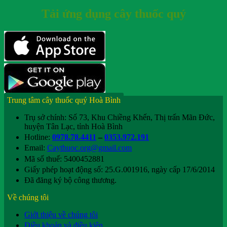
Tải ứng dụng cây thuốc quý
Trung tâm cây thuốc quý Hoà Bình
Trụ sở chính: Số 73, Khu Chiềng Khến, Thị trấn Mãn Đức,
huyện Tân Lạc, tỉnh Hoà Bình
Hotline:
0978.78.4411
–
0353.972.191
Email:
Caythuoc.org@gmail.com
Mã số thuế: 5400452881
Giấy phép hoạt động số: 25.G.001916, ngày cấp 17/6/2014
Đã đăng ký bộ công thương.
Về chúng tôi
Giới thiệu về chúng tôi
Điều khoản và điều kiện