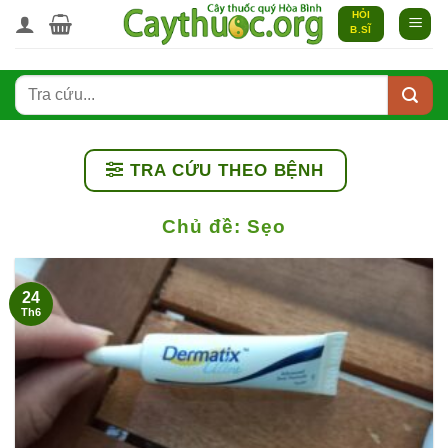
Bỏ
HỎI
B.SĨ
qua
nội
dung
TRA CỨU THEO BỆNH
Chủ đề:
Sẹo
24
Th6