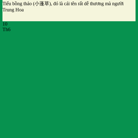
Tiểu bồng thảo (小蓬草), đó là cái tên rất dễ thương mà người
Trung Hoa
10
Th6