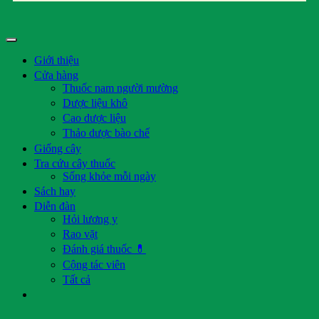
Giới thiệu
Cửa hàng
Thuốc nam người mường
Dược liệu khô
Cao dược liệu
Thảo dược bào chế
Giống cây
Tra cứu cây thuốc
Sống khỏe mỗi ngày
Sách hay
Diễn đàn
Hỏi lương y
Rao vặt
Đánh giá thuốc 💊
Cộng tác viên
Tất cả