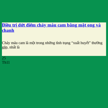
Điều trị dứt điểm chảy máu cam bằng mật ong và
chanh
Chảy máu cam là một trong những tình trạng “xuất huyết” thường
gặp, nhất là
25
Th11