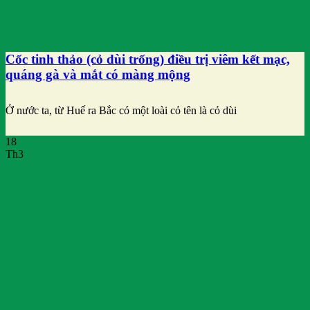
Cốc tinh thảo (cỏ dùi trống) điều trị viêm kết mạc,
quáng gà và mắt có màng mộng
Ở nước ta, từ Huế ra Bắc có một loài cỏ tên là cỏ dùi
18
Th3