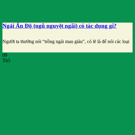
Ngải Ấn Độ (ngũ nguyệt ngãi) có tác dụng gì?
Người ta thường nói “trồng ngải mau giàu”, có lẽ là để nói các loại
09
Th5