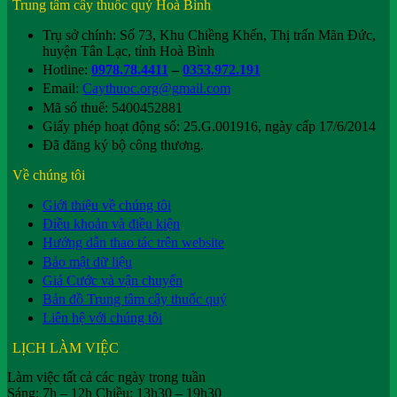
Trung tâm cây thuốc quý Hoà Bình
Trụ sở chính: Số 73, Khu Chiềng Khến, Thị trấn Mãn Đức,
huyện Tân Lạc, tỉnh Hoà Bình
Hotline:
0978.78.4411
–
0353.972.191
Email:
Caythuoc.org@gmail.com
Mã số thuế: 5400452881
Giấy phép hoạt động số: 25.G.001916, ngày cấp 17/6/2014
Đã đăng ký bộ công thương.
Về chúng tôi
Giới thiệu về chúng tôi
Điều khoản và điều kiện
Hướng dẫn thao tác trên website
Bảo mật dữ liệu
Giá Cước và vận chuyển
Bản đồ Trung tâm cây thuốc quý
Liên hệ với chúng tôi
LỊCH LÀM VIỆC
Làm việc tất cả các ngày trong tuần
Sáng: 7h – 12h Chiều: 13h30 – 19h30