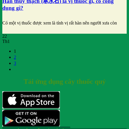
Hàn thủy thạch (寒水石) là vị thuốc gì, có công
dụng gì?
Có một vị thuốc được xem là tính vị rất hàn nên người xưa còn
22
Th1
1
2
3
Tải ứng dụng cây thuốc quý