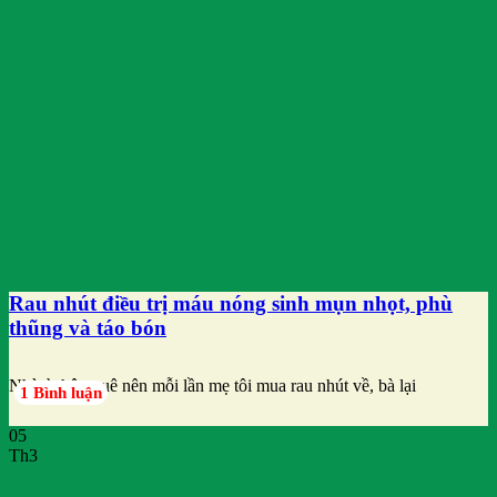
Rau nhút điều trị máu nóng sinh mụn nhọt, phù
thũng và táo bón
Nhà ở thôn quê nên mỗi lần mẹ tôi mua rau nhút về, bà lại
1 Bình luận
05
Th3