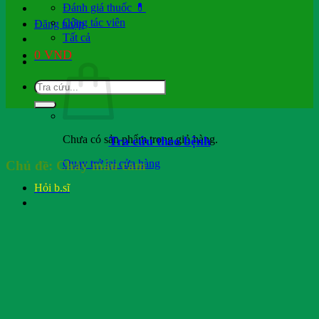
Đánh giá thuốc 💊
Cộng tác viên
Đăng nhập
Tất cả
0
VND
Chưa có sản phẩm trong giỏ hàng.
Tra cứu theo bệnh
Quay trở lại cửa hàng
Chủ đề:
Chảy máu cam
Hỏi b.sĩ