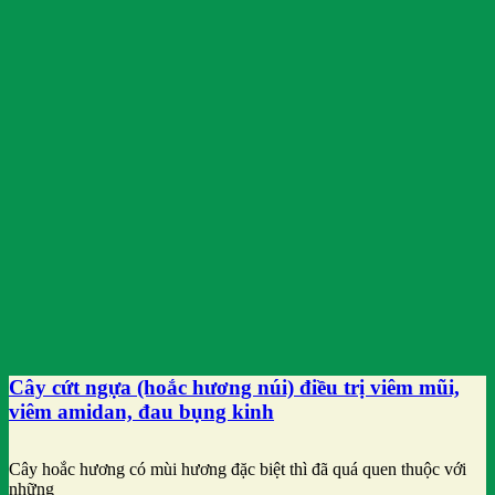
Cây cứt ngựa (hoắc hương núi) điều trị viêm mũi,
viêm amidan, đau bụng kinh
Cây hoắc hương có mùi hương đặc biệt thì đã quá quen thuộc với
những