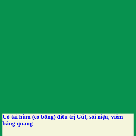
Cỏ tai hùm (cỏ bồng) điều trị Gút, sỏi niệu, viêm
bàng quang