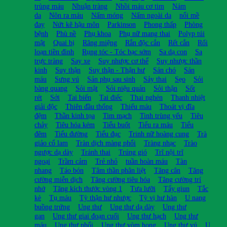
trùng máu
Nhuận tràng
Nhồi máu cơ tim
Nám
da
Nôn ra máu
Nấm móng
Nấm ngoài da
nổi mề
đay
Nứt kẽ hậu môn
Parkinson
Phong thấp
Phòng
bệnh
Phù nề
Phụ khoa
Phụ nữ mang thai
Polyp túi
mật
Quai bị
Răng miệng
Rắn độc cắn
Rết cắn
Rối
loạn tiền đình
Rụng tóc - Tóc bạc sớm
Sa dạ con
Sa
trực tràng
Say xe
Suy nhược cơ thể
Suy nhược thần
kinh
Suy thận
Suy thận - Thận hư
Sán chó
Sán
máu
Sưng vú
Sản phụ sau sinh
Sảy thai
Sẹo
Sỏi
bàng quang
Sỏi mật
Sỏi niệu quản
Sỏi thận
Sốt
rét
Sởi
Tai biến
Tai điếc
Thai nghén
Thanh nhiệt
giải độc
Thiên đầu thống
Thiếu máu
Thoát vị đĩa
đệm
Thần kinh tọa
Tim mạch
Tinh trùng yếu
Tiêu
chảy
Tiêu hóa kém
Tiểu buốt
Tiểu ra máu
Tiểu
đêm
Tiểu đường
Tiểu đục
Trinh nữ hoàng cung
Trà
giảo cổ lam
Tràn dịch màng phổi
Tràng nhạc
Trào
ngược dạ dày
Tránh thai
Trúng gió
Trĩ nội trĩ
ngoại
Trầm cảm
Trẻ nhỏ
tuần hoàn máu
Tàn
nhang
Táo bón
Tâm thần phân liệt
Tăng cân
Tăng
cường miễn dịch
Tăng cường tiêu hóa
Tăng cường trí
nhớ
Tăng kích thước vòng 1
Tưa lưỡi
Tẩy giun
Tắc
kè
Tụ máu
Tỳ thận hư nhược
Tỳ vị hư hàn
U nang
buồng trứng
Ung thư
Ung thư dạ dày
Ung thư
gan
Ung thư giai đoạn cuối
Ung thư hạch
Ung thư
máu
Ung thư phổi
Ung thư vòm họng
Ung thư vú
U