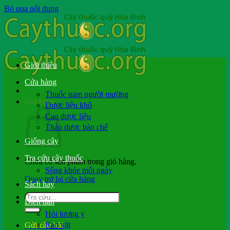
Bỏ qua nội dung
Giới thiệu
Cửa hàng
Thuốc nam người mường
Giỏ hàng
Dược liệu khô
Cao dược liệu
Thảo dược bào chế
Giống cây
Tra cứu cây thuốc
Chưa có sản phẩm trong giỏ hàng.
Sống khỏe mỗi ngày
Quay trở lại cửa hàng
Sách hay
Diễn đàn
Hỏi lương y
Rao vặt
Gửi câu hỏi