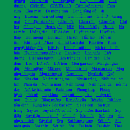
nghiện
Cholesterol
Chướng bụng
Chảy máu cam
Chấn
thương
Chốc đầu
COVID - 19
Cách ngâm rượu
Cảm
cúm
Cầm máu
Di mộng tinh
Dong riềng đỏ
dị
ứng
Eczema
Gai cột sống
Gan nhiễm mỡ
Ghẻ lở
Giang
mai
Giải độc bia rượu
Giảm béo
Giảm cân
Giảm đau
Giời
leo
Gút - gout
Hen suyễn
HIV
Ho - hô hấp
Ho lao
Ho
ra máu
Hoàng đản
HP dạ dày
Huyết áp cao
Huyết áp
thấp
Hôi miệng
Hôi nách
Hạ sốt
Hắc lào
Hở van
tim
Khí huyết hư hàn
Khí hư bạch đới
Khó tiêu
Kinh
nguyệt không đều
Kiết lỵ
Kéo dài tuổi thọ
Kích thích tiêu
hóa
Kỵ nhau trong đông y
Lao hạch
Lao phổi
Liệt
dương
Liệt nửa người
Làm trắng da
Làm đẹp
Lòi
dom
Lậu
Lợi sữa
Lợi tiểu
Men gan cao
Mát gan giải
độc
Méo miệng
Mất ngủ
Mồ hôi trộm
Mỡ máu cao
Mụn
nhọt lở ngứa
Mụn trứng cá
Nam khoa
Ngoài da
Ngộ
độc
Nha chu
Nhiễm trùng máu
Nhuận tràng
Nhồi máu cơ
tim
Nám da
Nôn ra máu
Nấm móng
Nấm ngoài da
nổi mề
đay
Nứt kẽ hậu môn
Parkinson
Phong thấp
Phòng
bệnh
Phù nề
Phụ khoa
Phụ nữ mang thai
Polyp túi
mật
Quai bị
Răng miệng
Rắn độc cắn
Rết cắn
Rối loạn
tiền đình
Rụng tóc - Tóc bạc sớm
Sa dạ con
Sa trực
tràng
Say xe
Suy nhược cơ thể
Suy nhược thần kinh
Suy
thận
Suy thận - Thận hư
Sán chó
Sán máu
Sưng vú
Sản
phụ sau sinh
Sảy thai
Sẹo
Sỏi bàng quang
Sỏi mật
Sỏi
niệu quản
Sỏi thận
Sốt rét
Sởi
Tai biến
Tai điếc
Thai