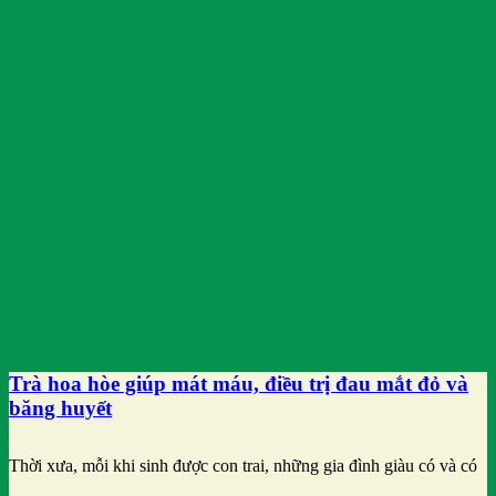
Trà hoa hòe giúp mát máu, điều trị đau mắt đỏ và
băng huyết
Thời xưa, mỗi khi sinh được con trai, những gia đình giàu có và có