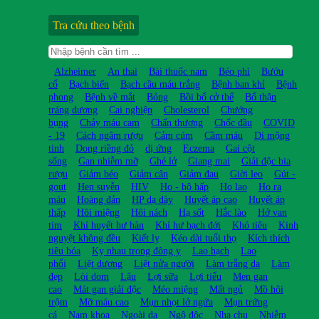
Tra cứu theo bệnh
Alzheimer
An thai
Bài thuốc nam
Béo phì
Bướu
cổ
Bạch biến
Bạch cầu máu trắng
Bệnh ban khỉ
Bệnh
phong
Bệnh về mắt
Bỏng
Bồi bổ cở thể
Bổ thận
tráng dương
Cai nghiện
Cholesterol
Chướng
bụng
Chảy máu cam
Chấn thương
Chốc đầu
COVID
- 19
Cách ngâm rượu
Cảm cúm
Cầm máu
Di mộng
tinh
Dong riềng đỏ
dị ứng
Eczema
Gai cột
sống
Gan nhiễm mỡ
Ghẻ lở
Giang mai
Giải độc bia
rượu
Giảm béo
Giảm cân
Giảm đau
Giời leo
Gút -
gout
Hen suyễn
HIV
Ho - hô hấp
Ho lao
Ho ra
máu
Hoàng đản
HP dạ dày
Huyết áp cao
Huyết áp
thấp
Hôi miệng
Hôi nách
Hạ sốt
Hắc lào
Hở van
tim
Khí huyết hư hàn
Khí hư bạch đới
Khó tiêu
Kinh
nguyệt không đều
Kiết lỵ
Kéo dài tuổi thọ
Kích thích
tiêu hóa
Kỵ nhau trong đông y
Lao hạch
Lao
phổi
Liệt dương
Liệt nửa người
Làm trắng da
Làm
đẹp
Lòi dom
Lậu
Lợi sữa
Lợi tiểu
Men gan
cao
Mát gan giải độc
Méo miệng
Mất ngủ
Mồ hôi
trộm
Mỡ máu cao
Mụn nhọt lở ngứa
Mụn trứng
cá
Nam khoa
Ngoài da
Ngộ độc
Nha chu
Nhiễm