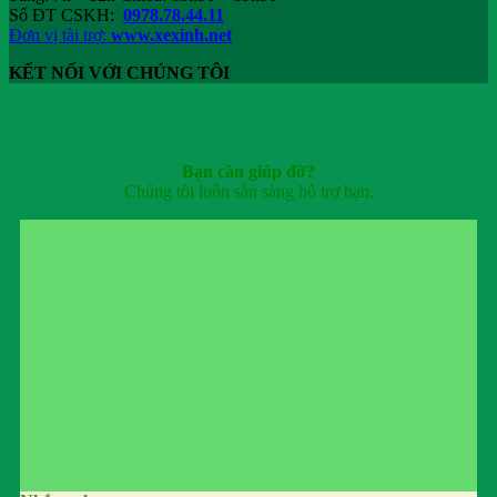
Số ĐT CSKH:
0978.78.44.11
Đơn vị tài trợ:
www.xexinh.net
KẾT NỐI VỚI CHÚNG TÔI
Bạn cần giúp đỡ?
Chúng tôi luôn sẵn sàng hỗ trợ bạn.