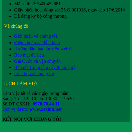
Mã số thuế: 5400452881
Giấy phép hoạt động số: 25.G.001916, ngày cấp 17/6/2014
Đã đăng ký bộ công thương.
Về chúng tôi
Giới thiệu về chúng tôi
Điều khoản và điều kiện
Hướng dẫn thao tác trên website
Bảo mật dữ liệu
Giá Cước và vận chuyển
Bản đồ Trung tâm cây thuốc quý
Liên hệ với chúng tôi
LỊCH LÀM VIỆC
Làm việc tất cả các ngày trong tuần
Sáng: 7h – 12h Chiều: 13h30 – 19h30
Số ĐT CSKH:
0978.78.44.11
Đơn vị tài trợ:
www.xexinh.net
KẾT NỐI VỚI CHÚNG TÔI