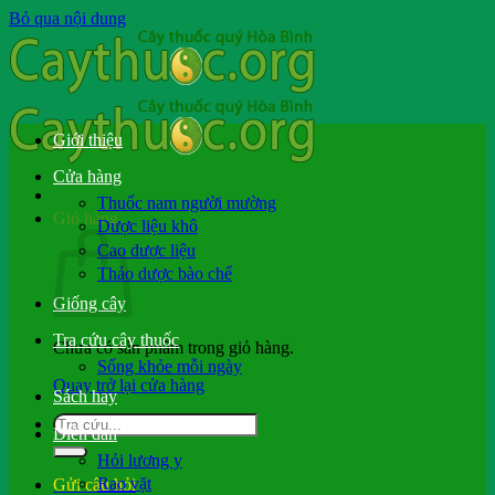
Bỏ qua nội dung
Giới thiệu
Cửa hàng
Thuốc nam người mường
Giỏ hàng
Dược liệu khô
Cao dược liệu
Thảo dược bào chế
Giống cây
Tra cứu cây thuốc
Chưa có sản phẩm trong giỏ hàng.
Sống khỏe mỗi ngày
Quay trở lại cửa hàng
Sách hay
Diễn đàn
Hỏi lương y
Rao vặt
Gửi câu hỏi