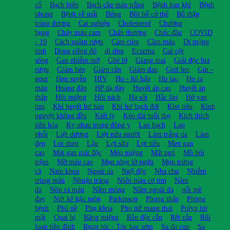
cổ
Bạch biến
Bạch cầu máu trắng
Bệnh ban khỉ
Bệnh
phong
Bệnh về mắt
Bỏng
Bồi bổ cở thể
Bổ thận
tráng dương
Cai nghiện
Cholesterol
Chướng
bụng
Chảy máu cam
Chấn thương
Chốc đầu
COVID
- 19
Cách ngâm rượu
Cảm cúm
Cầm máu
Di mộng
tinh
Dong riềng đỏ
dị ứng
Eczema
Gai cột
sống
Gan nhiễm mỡ
Ghẻ lở
Giang mai
Giải độc bia
rượu
Giảm béo
Giảm cân
Giảm đau
Giời leo
Gút -
gout
Hen suyễn
HIV
Ho - hô hấp
Ho lao
Ho ra
máu
Hoàng đản
HP dạ dày
Huyết áp cao
Huyết áp
thấp
Hôi miệng
Hôi nách
Hạ sốt
Hắc lào
Hở van
tim
Khí huyết hư hàn
Khí hư bạch đới
Khó tiêu
Kinh
nguyệt không đều
Kiết lỵ
Kéo dài tuổi thọ
Kích thích
tiêu hóa
Kỵ nhau trong đông y
Lao hạch
Lao
phổi
Liệt dương
Liệt nửa người
Làm trắng da
Làm
đẹp
Lòi dom
Lậu
Lợi sữa
Lợi tiểu
Men gan
cao
Mát gan giải độc
Méo miệng
Mất ngủ
Mồ hôi
trộm
Mỡ máu cao
Mụn nhọt lở ngứa
Mụn trứng
cá
Nam khoa
Ngoài da
Ngộ độc
Nha chu
Nhiễm
trùng máu
Nhuận tràng
Nhồi máu cơ tim
Nám
da
Nôn ra máu
Nấm móng
Nấm ngoài da
nổi mề
đay
Nứt kẽ hậu môn
Parkinson
Phong thấp
Phòng
bệnh
Phù nề
Phụ khoa
Phụ nữ mang thai
Polyp túi
mật
Quai bị
Răng miệng
Rắn độc cắn
Rết cắn
Rối
loạn tiền đình
Rụng tóc - Tóc bạc sớm
Sa dạ con
Sa