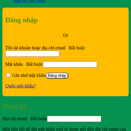
đầu tại Việt Nam
Đăng nhập
Or
Tên tài khoản hoặc địa chỉ email
Bắt buộc
Mật khẩu
Bắt buộc
Ghi nhớ mật khẩu
Đăng nhập
Quên mật khẩu?
Đăng ký
Địa chỉ email
Bắt buộc
Một liên kết để đặt mật khẩu mới sẽ được gửi đến địa chỉ email của