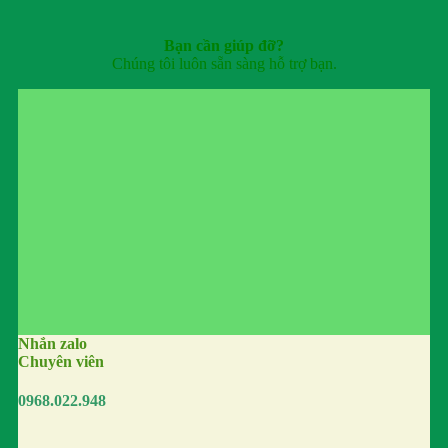
Bạn cần giúp đỡ?
Chúng tôi luôn sẵn sàng hỗ trợ bạn.
Nhắn zalo
Chuyên viên
0968.022.948