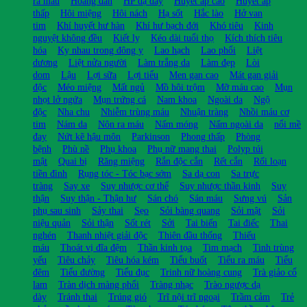
ra máu
Hoàng đản
HP dạ dày
Huyết áp cao
Huyết áp
thấp
Hôi miệng
Hôi nách
Hạ sốt
Hắc lào
Hở van
tim
Khí huyết hư hàn
Khí hư bạch đới
Khó tiêu
Kinh
nguyệt không đều
Kiết lỵ
Kéo dài tuổi thọ
Kích thích tiêu
hóa
Kỵ nhau trong đông y
Lao hạch
Lao phổi
Liệt
dương
Liệt nửa người
Làm trắng da
Làm đẹp
Lòi
dom
Lậu
Lợi sữa
Lợi tiểu
Men gan cao
Mát gan giải
độc
Méo miệng
Mất ngủ
Mồ hôi trộm
Mỡ máu cao
Mụn
nhọt lở ngứa
Mụn trứng cá
Nam khoa
Ngoài da
Ngộ
độc
Nha chu
Nhiễm trùng máu
Nhuận tràng
Nhồi máu cơ
tim
Nám da
Nôn ra máu
Nấm móng
Nấm ngoài da
nổi mề
đay
Nứt kẽ hậu môn
Parkinson
Phong thấp
Phòng
bệnh
Phù nề
Phụ khoa
Phụ nữ mang thai
Polyp túi
mật
Quai bị
Răng miệng
Rắn độc cắn
Rết cắn
Rối loạn
tiền đình
Rụng tóc - Tóc bạc sớm
Sa dạ con
Sa trực
tràng
Say xe
Suy nhược cơ thể
Suy nhược thần kinh
Suy
thận
Suy thận - Thận hư
Sán chó
Sán máu
Sưng vú
Sản
phụ sau sinh
Sảy thai
Sẹo
Sỏi bàng quang
Sỏi mật
Sỏi
niệu quản
Sỏi thận
Sốt rét
Sởi
Tai biến
Tai điếc
Thai
nghén
Thanh nhiệt giải độc
Thiên đầu thống
Thiếu
máu
Thoát vị đĩa đệm
Thần kinh tọa
Tim mạch
Tinh trùng
yếu
Tiêu chảy
Tiêu hóa kém
Tiểu buốt
Tiểu ra máu
Tiểu
đêm
Tiểu đường
Tiểu đục
Trinh nữ hoàng cung
Trà giảo cổ
lam
Tràn dịch màng phổi
Tràng nhạc
Trào ngược dạ
dày
Tránh thai
Trúng gió
Trĩ nội trĩ ngoại
Trầm cảm
Trẻ