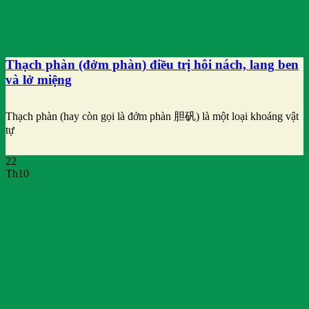
Thạch phàn (đởm phàn) điều trị hôi nách, lang ben
và lở miệng
Thạch phàn (hay còn gọi là đởm phàn 胆矾) là một loại khoáng vật
tự
22
Th10