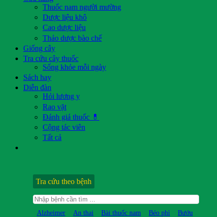
Thuốc nam người mường
Dược liệu khô
Cao dược liệu
Thảo dược bào chế
Giống cây
Tra cứu cây thuốc
Sống khỏe mỗi ngày
Sách hay
Diễn đàn
Hỏi lương y
Rao vặt
Đánh giá thuốc 💊
Cộng tác viên
Tất cả
Tra cứu theo bệnh
Alzheimer
An thai
Bài thuốc nam
Béo phì
Bướu