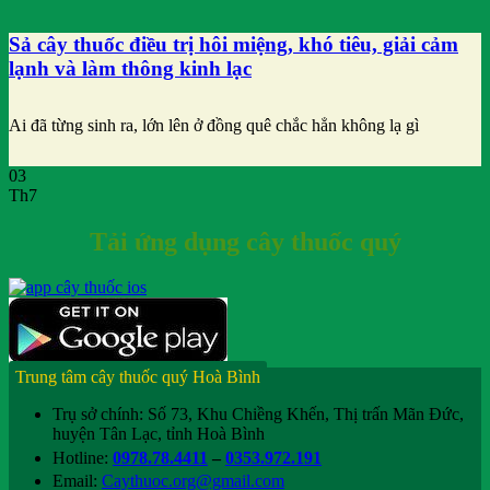
Sả cây thuốc điều trị hôi miệng, khó tiêu, giải cảm
lạnh và làm thông kinh lạc
Ai đã từng sinh ra, lớn lên ở đồng quê chắc hẳn không lạ gì
03
Th7
Tải ứng dụng cây thuốc quý
Trung tâm cây thuốc quý Hoà Bình
Trụ sở chính: Số 73, Khu Chiềng Khến, Thị trấn Mãn Đức,
huyện Tân Lạc, tỉnh Hoà Bình
Hotline:
0978.78.4411
–
0353.972.191
Email:
Caythuoc.org@gmail.com