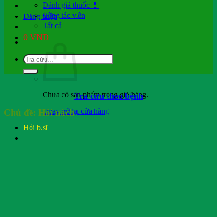
Đánh giá thuốc 💊
Cộng tác viên
Đăng nhập
Tất cả
0
VND
Chưa có sản phẩm trong giỏ hàng.
Tra cứu theo bệnh
Quay trở lại cửa hàng
Chủ đề:
Hôi nách
Hỏi b.sĩ