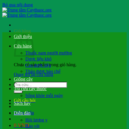
Bỏ qua nội dung
Giỏ hàng
Giới thiệu
Cửa hàng
Thuốc nam người mường
Dược liệu khô
Chưa có sản phẩm trong giỏ hàng.
Cao dược liệu
Thảo dược bào chế
Quay trở lại cửa hàng
Giống cây
Tra cứu cây thuốc
Sống khỏe mỗi ngày
Gửi câu hỏi
Sách hay
Đăng nhập
Diễn đàn
Hỏi lương y
0
VND
Rao vặt