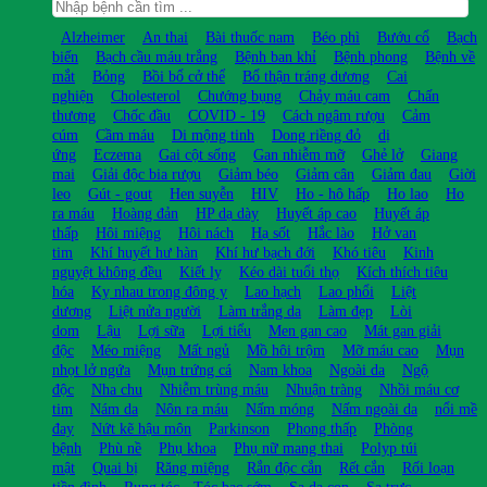
Alzheimer
An thai
Bài thuốc nam
Béo phì
Bướu cổ
Bạch
biến
Bạch cầu máu trắng
Bệnh ban khỉ
Bệnh phong
Bệnh về
mắt
Bỏng
Bồi bổ cở thể
Bổ thận tráng dương
Cai
nghiện
Cholesterol
Chướng bụng
Chảy máu cam
Chấn
thương
Chốc đầu
COVID - 19
Cách ngâm rượu
Cảm
cúm
Cầm máu
Di mộng tinh
Dong riềng đỏ
dị
ứng
Eczema
Gai cột sống
Gan nhiễm mỡ
Ghẻ lở
Giang
mai
Giải độc bia rượu
Giảm béo
Giảm cân
Giảm đau
Giời
leo
Gút - gout
Hen suyễn
HIV
Ho - hô hấp
Ho lao
Ho
ra máu
Hoàng đản
HP dạ dày
Huyết áp cao
Huyết áp
thấp
Hôi miệng
Hôi nách
Hạ sốt
Hắc lào
Hở van
tim
Khí huyết hư hàn
Khí hư bạch đới
Khó tiêu
Kinh
nguyệt không đều
Kiết lỵ
Kéo dài tuổi thọ
Kích thích tiêu
hóa
Kỵ nhau trong đông y
Lao hạch
Lao phổi
Liệt
dương
Liệt nửa người
Làm trắng da
Làm đẹp
Lòi
dom
Lậu
Lợi sữa
Lợi tiểu
Men gan cao
Mát gan giải
độc
Méo miệng
Mất ngủ
Mồ hôi trộm
Mỡ máu cao
Mụn
nhọt lở ngứa
Mụn trứng cá
Nam khoa
Ngoài da
Ngộ
độc
Nha chu
Nhiễm trùng máu
Nhuận tràng
Nhồi máu cơ
tim
Nám da
Nôn ra máu
Nấm móng
Nấm ngoài da
nổi mề
đay
Nứt kẽ hậu môn
Parkinson
Phong thấp
Phòng
bệnh
Phù nề
Phụ khoa
Phụ nữ mang thai
Polyp túi
mật
Quai bị
Răng miệng
Rắn độc cắn
Rết cắn
Rối loạn
tiền đình
Rụng tóc - Tóc bạc sớm
Sa dạ con
Sa trực