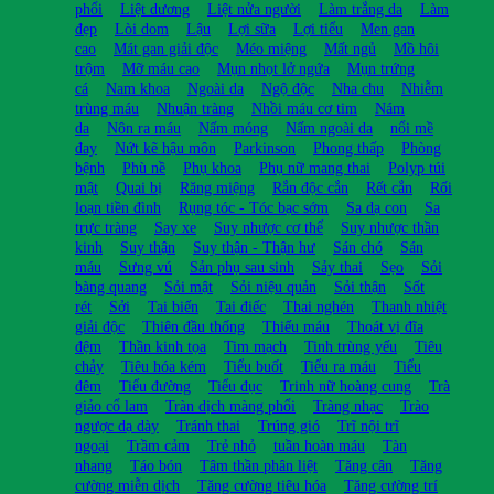
phổi
Liệt dương
Liệt nửa người
Làm trắng da
Làm
đẹp
Lòi dom
Lậu
Lợi sữa
Lợi tiểu
Men gan
cao
Mát gan giải độc
Méo miệng
Mất ngủ
Mồ hôi
trộm
Mỡ máu cao
Mụn nhọt lở ngứa
Mụn trứng
cá
Nam khoa
Ngoài da
Ngộ độc
Nha chu
Nhiễm
trùng máu
Nhuận tràng
Nhồi máu cơ tim
Nám
da
Nôn ra máu
Nấm móng
Nấm ngoài da
nổi mề
đay
Nứt kẽ hậu môn
Parkinson
Phong thấp
Phòng
bệnh
Phù nề
Phụ khoa
Phụ nữ mang thai
Polyp túi
mật
Quai bị
Răng miệng
Rắn độc cắn
Rết cắn
Rối
loạn tiền đình
Rụng tóc - Tóc bạc sớm
Sa dạ con
Sa
trực tràng
Say xe
Suy nhược cơ thể
Suy nhược thần
kinh
Suy thận
Suy thận - Thận hư
Sán chó
Sán
máu
Sưng vú
Sản phụ sau sinh
Sảy thai
Sẹo
Sỏi
bàng quang
Sỏi mật
Sỏi niệu quản
Sỏi thận
Sốt
rét
Sởi
Tai biến
Tai điếc
Thai nghén
Thanh nhiệt
giải độc
Thiên đầu thống
Thiếu máu
Thoát vị đĩa
đệm
Thần kinh tọa
Tim mạch
Tinh trùng yếu
Tiêu
chảy
Tiêu hóa kém
Tiểu buốt
Tiểu ra máu
Tiểu
đêm
Tiểu đường
Tiểu đục
Trinh nữ hoàng cung
Trà
giảo cổ lam
Tràn dịch màng phổi
Tràng nhạc
Trào
ngược dạ dày
Tránh thai
Trúng gió
Trĩ nội trĩ
ngoại
Trầm cảm
Trẻ nhỏ
tuần hoàn máu
Tàn
nhang
Táo bón
Tâm thần phân liệt
Tăng cân
Tăng
cường miễn dịch
Tăng cường tiêu hóa
Tăng cường trí