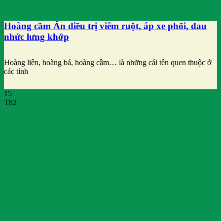
Hoàng cầm Ấn điều trị viêm ruột, áp xe phổi, đau
nhức lưng khớp
Hoàng liên, hoàng bá, hoàng cầm… là những cái tên quen thuộc ở
các tỉnh
15
Th2