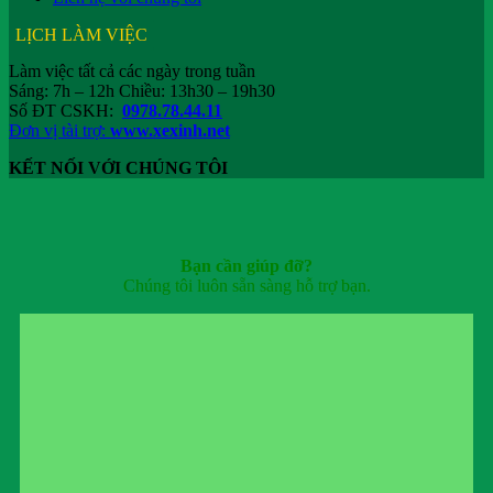
LỊCH LÀM VIỆC
Làm việc tất cả các ngày trong tuần
Sáng: 7h – 12h Chiều: 13h30 – 19h30
Số ĐT CSKH:
0978.78.44.11
Đơn vị tài trợ:
www.xexinh.net
KẾT NỐI VỚI CHÚNG TÔI
Bạn cần giúp đỡ?
Chúng tôi luôn sẵn sàng hỗ trợ bạn.