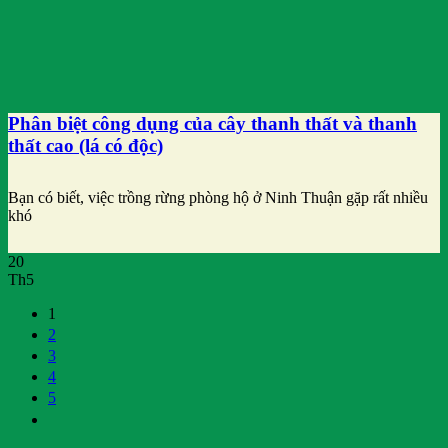
Phân biệt công dụng của cây thanh thất và thanh
thất cao (lá có độc)
Bạn có biết, việc trồng rừng phòng hộ ở Ninh Thuận gặp rất nhiều
khó
20
Th5
1
2
3
4
5