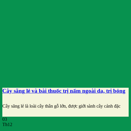
Cây săng lẻ và bài thuốc trị nấm ngoài da, trị bỏng
Cây săng lẻ là loài cây thân gỗ lớn, được giới sành cây cảnh đặc
03
Th12