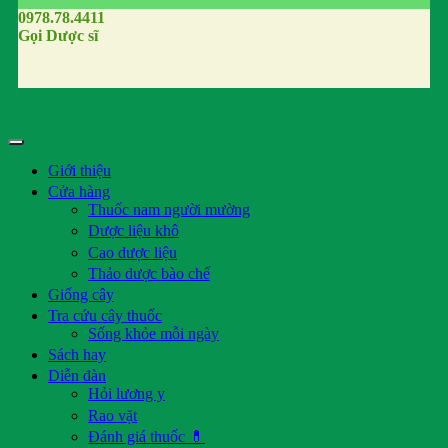
0978.78.4411
Gọi Dược sĩ
Giới thiệu
Cửa hàng
Thuốc nam người mường
Dược liệu khô
Cao dược liệu
Thảo dược bào chế
Giống cây
Tra cứu cây thuốc
Sống khỏe mỗi ngày
Sách hay
Diễn đàn
Hỏi lương y
Rao vặt
Đánh giá thuốc 💊