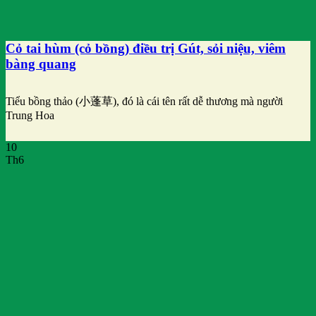
Cỏ tai hùm (cỏ bồng) điều trị Gút, sỏi niệu, viêm
bàng quang
Tiểu bồng thảo (小蓬草), đó là cái tên rất dễ thương mà người
Trung Hoa
10
Th6