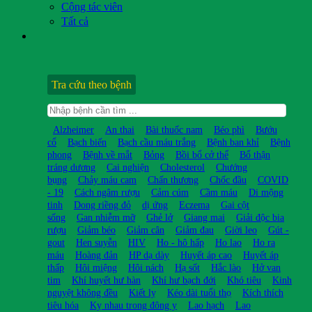
Cộng tác viên
Tất cả
Tra cứu theo bệnh
Alzheimer
An thai
Bài thuốc nam
Béo phì
Bướu
cổ
Bạch biến
Bạch cầu máu trắng
Bệnh ban khỉ
Bệnh
phong
Bệnh về mắt
Bỏng
Bồi bổ cở thể
Bổ thận
tráng dương
Cai nghiện
Cholesterol
Chướng
bụng
Chảy máu cam
Chấn thương
Chốc đầu
COVID
- 19
Cách ngâm rượu
Cảm cúm
Cầm máu
Di mộng
tinh
Dong riềng đỏ
dị ứng
Eczema
Gai cột
sống
Gan nhiễm mỡ
Ghẻ lở
Giang mai
Giải độc bia
rượu
Giảm béo
Giảm cân
Giảm đau
Giời leo
Gút -
gout
Hen suyễn
HIV
Ho - hô hấp
Ho lao
Ho ra
máu
Hoàng đản
HP dạ dày
Huyết áp cao
Huyết áp
thấp
Hôi miệng
Hôi nách
Hạ sốt
Hắc lào
Hở van
tim
Khí huyết hư hàn
Khí hư bạch đới
Khó tiêu
Kinh
nguyệt không đều
Kiết lỵ
Kéo dài tuổi thọ
Kích thích
tiêu hóa
Kỵ nhau trong đông y
Lao hạch
Lao