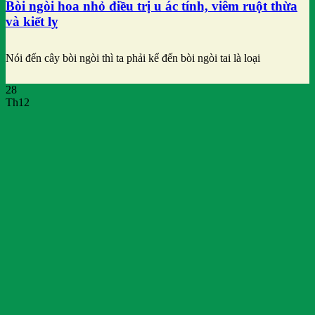
Bòi ngòi hoa nhỏ điều trị u ác tính, viêm ruột thừa
và kiết lỵ
Nói đến cây bòi ngòi thì ta phải kể đến bòi ngòi tai là loại
28
Th12