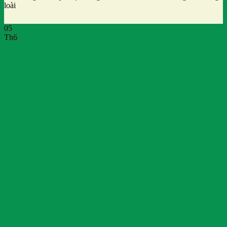
loài
05
Th6