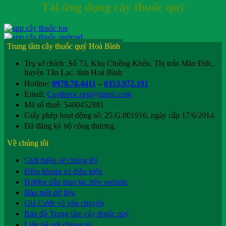
Tải ứng dụng cây thuốc quý
Trung tâm cây thuốc quý Hoà Bình
Trụ sở chính: Số 73, Khu Chiềng Khến, Thị trấn Mãn Đức,
huyện Tân Lạc, tỉnh Hoà Bình
Hotline:
0978.78.4411
–
0353.972.191
Email:
Caythuoc.org@gmail.com
Mã số thuế: 5400452881
Giấy phép hoạt động số: 25.G.001916, ngày cấp 17/6/2014
Đã đăng ký bộ công thương.
Về chúng tôi
Giới thiệu về chúng tôi
Điều khoản và điều kiện
Hướng dẫn thao tác trên website
Bảo mật dữ liệu
Giá Cước và vận chuyển
Bản đồ Trung tâm cây thuốc quý
Liên hệ với chúng tôi