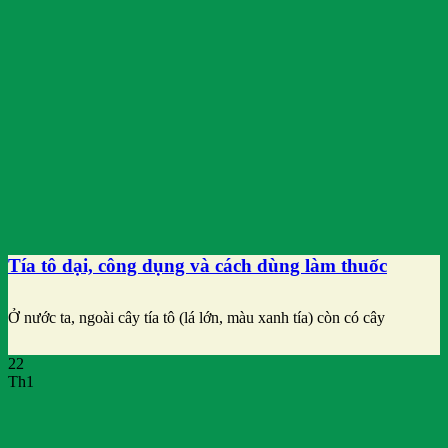
Tía tô dại, công dụng và cách dùng làm thuốc
Ở nước ta, ngoài cây tía tô (lá lớn, màu xanh tía) còn có cây
22
Th1