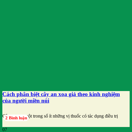
Cách phân biệt cây an xoa giả theo kinh nghiệm
của người miền núi
Cây an xoa một trong số ít những vị thuốc có tác dụng điều trị
2 Bình luận
07