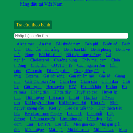
hàng đầu tại Việt Nam
Tra cứu theo bệnh
Alzheimer
An thai
Bài thuốc nam
Béo phì
Bướu cổ
Bạch
biến
Bạch cầu máu trắng
Bệnh ban khỉ
Bệnh phong
Bệnh về
mắt
Bỏng
Bồi bổ cở thể
Bổ thận tráng dương
Cai
nghiện
Cholesterol
Chướng bụng
Chảy máu cam
Chấn
thương
Chốc đầu
COVID - 19
Cách ngâm rượu
Cảm
cúm
Cầm máu
Di mộng tinh
Dong riềng đỏ
dị
ứng
Eczema
Gai cột sống
Gan nhiễm mỡ
Ghẻ lở
Giang
mai
Giải độc bia rượu
Giảm béo
Giảm cân
Giảm đau
Giời
leo
Gút - gout
Hen suyễn
HIV
Ho - hô hấp
Ho lao
Ho
ra máu
Hoàng đản
HP dạ dày
Huyết áp cao
Huyết áp
thấp
Hôi miệng
Hôi nách
Hạ sốt
Hắc lào
Hở van
tim
Khí huyết hư hàn
Khí hư bạch đới
Khó tiêu
Kinh
nguyệt không đều
Kiết lỵ
Kéo dài tuổi thọ
Kích thích tiêu
hóa
Kỵ nhau trong đông y
Lao hạch
Lao phổi
Liệt
dương
Liệt nửa người
Làm trắng da
Làm đẹp
Lòi
dom
Lậu
Lợi sữa
Lợi tiểu
Men gan cao
Mát gan giải
độc
Méo miệng
Mất ngủ
Mồ hôi trộm
Mỡ máu cao
Mụn