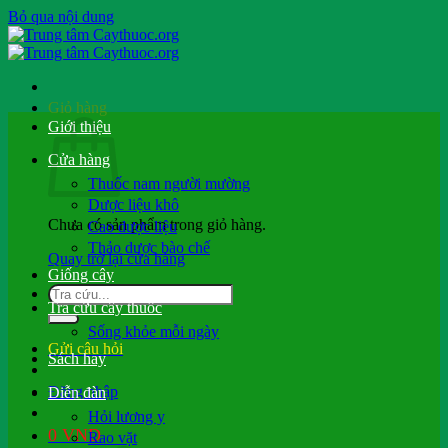
Bỏ qua nội dung
Giỏ hàng
Giới thiệu
Cửa hàng
Thuốc nam người mường
Dược liệu khô
Chưa có sản phẩm trong giỏ hàng.
Cao dược liệu
Thảo dược bào chế
Quay trở lại cửa hàng
Giống cây
Tra cứu cây thuốc
Sống khỏe mỗi ngày
Gửi câu hỏi
Sách hay
Đăng nhập
Diễn đàn
Hỏi lương y
0
VND
Rao vặt