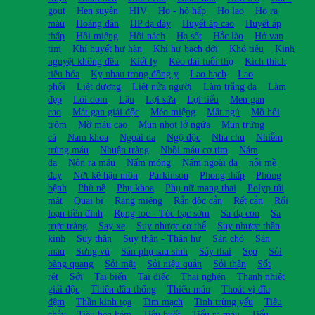
gout
Hen suyễn
HIV
Ho - hô hấp
Ho lao
Ho ra
máu
Hoàng đản
HP dạ dày
Huyết áp cao
Huyết áp
thấp
Hôi miệng
Hôi nách
Hạ sốt
Hắc lào
Hở van
tim
Khí huyết hư hàn
Khí hư bạch đới
Khó tiêu
Kinh
nguyệt không đều
Kiết lỵ
Kéo dài tuổi thọ
Kích thích
tiêu hóa
Kỵ nhau trong đông y
Lao hạch
Lao
phổi
Liệt dương
Liệt nửa người
Làm trắng da
Làm
đẹp
Lòi dom
Lậu
Lợi sữa
Lợi tiểu
Men gan
cao
Mát gan giải độc
Méo miệng
Mất ngủ
Mồ hôi
trộm
Mỡ máu cao
Mụn nhọt lở ngứa
Mụn trứng
cá
Nam khoa
Ngoài da
Ngộ độc
Nha chu
Nhiễm
trùng máu
Nhuận tràng
Nhồi máu cơ tim
Nám
da
Nôn ra máu
Nấm móng
Nấm ngoài da
nổi mề
đay
Nứt kẽ hậu môn
Parkinson
Phong thấp
Phòng
bệnh
Phù nề
Phụ khoa
Phụ nữ mang thai
Polyp túi
mật
Quai bị
Răng miệng
Rắn độc cắn
Rết cắn
Rối
loạn tiền đình
Rụng tóc - Tóc bạc sớm
Sa dạ con
Sa
trực tràng
Say xe
Suy nhược cơ thể
Suy nhược thần
kinh
Suy thận
Suy thận - Thận hư
Sán chó
Sán
máu
Sưng vú
Sản phụ sau sinh
Sảy thai
Sẹo
Sỏi
bàng quang
Sỏi mật
Sỏi niệu quản
Sỏi thận
Sốt
rét
Sởi
Tai biến
Tai điếc
Thai nghén
Thanh nhiệt
giải độc
Thiên đầu thống
Thiếu máu
Thoát vị đĩa
đệm
Thần kinh tọa
Tim mạch
Tinh trùng yếu
Tiêu
chảy
Tiêu hóa kém
Tiểu buốt
Tiểu ra máu
Tiểu