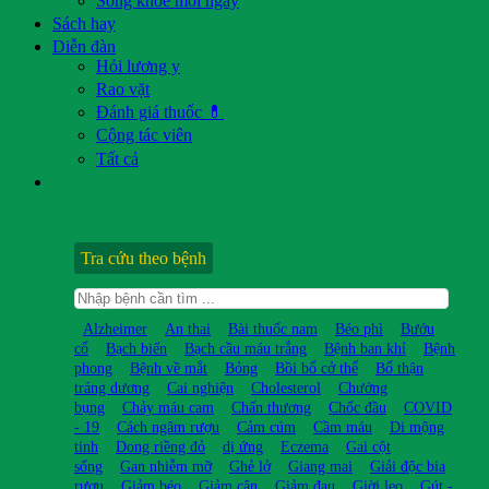
Sống khỏe mỗi ngày
Sách hay
Diễn đàn
Hỏi lương y
Rao vặt
Đánh giá thuốc 💊
Cộng tác viên
Tất cả
Tra cứu theo bệnh
Alzheimer
An thai
Bài thuốc nam
Béo phì
Bướu
cổ
Bạch biến
Bạch cầu máu trắng
Bệnh ban khỉ
Bệnh
phong
Bệnh về mắt
Bỏng
Bồi bổ cở thể
Bổ thận
tráng dương
Cai nghiện
Cholesterol
Chướng
bụng
Chảy máu cam
Chấn thương
Chốc đầu
COVID
- 19
Cách ngâm rượu
Cảm cúm
Cầm máu
Di mộng
tinh
Dong riềng đỏ
dị ứng
Eczema
Gai cột
sống
Gan nhiễm mỡ
Ghẻ lở
Giang mai
Giải độc bia
rượu
Giảm béo
Giảm cân
Giảm đau
Giời leo
Gút -