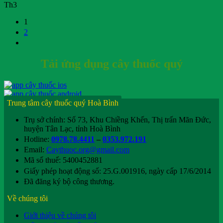
Th3
1
2
Tải ứng dụng cây thuốc quý
Trung tâm cây thuốc quý Hoà Bình
Trụ sở chính: Số 73, Khu Chiềng Khến, Thị trấn Mãn Đức,
huyện Tân Lạc, tỉnh Hoà Bình
Hotline:
0978.78.4411
–
0353.972.191
Email:
Caythuoc.org@gmail.com
Mã số thuế: 5400452881
Giấy phép hoạt động số: 25.G.001916, ngày cấp 17/6/2014
Đã đăng ký bộ công thương.
Về chúng tôi
Giới thiệu về chúng tôi