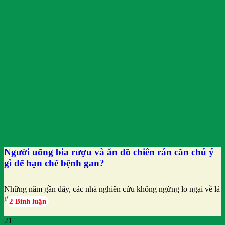
Người uống bia rượu và ăn đồ chiên rán cần chú ý
gì để hạn chế bệnh gan?
Những năm gần đây, các nhà nghiên cứu không ngừng lo ngại về lá
gan
2 Bình luận
21