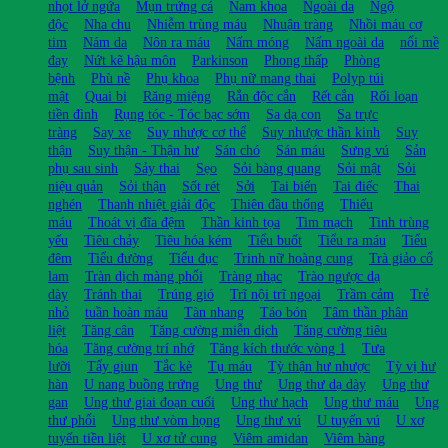
nhọt lở ngứa
Mụn trứng cá
Nam khoa
Ngoài da
Ngộ
độc
Nha chu
Nhiễm trùng máu
Nhuận tràng
Nhồi máu cơ
tim
Nám da
Nôn ra máu
Nấm móng
Nấm ngoài da
nổi mề
đay
Nứt kẽ hậu môn
Parkinson
Phong thấp
Phòng
bệnh
Phù nề
Phụ khoa
Phụ nữ mang thai
Polyp túi
mật
Quai bị
Răng miệng
Rắn độc cắn
Rết cắn
Rối loạn
tiền đình
Rụng tóc - Tóc bạc sớm
Sa dạ con
Sa trực
tràng
Say xe
Suy nhược cơ thể
Suy nhược thần kinh
Suy
thận
Suy thận - Thận hư
Sán chó
Sán máu
Sưng vú
Sản
phụ sau sinh
Sảy thai
Sẹo
Sỏi bàng quang
Sỏi mật
Sỏi
niệu quản
Sỏi thận
Sốt rét
Sởi
Tai biến
Tai điếc
Thai
nghén
Thanh nhiệt giải độc
Thiên đầu thống
Thiếu
máu
Thoát vị đĩa đệm
Thần kinh tọa
Tim mạch
Tinh trùng
yếu
Tiêu chảy
Tiêu hóa kém
Tiểu buốt
Tiểu ra máu
Tiểu
đêm
Tiểu đường
Tiểu đục
Trinh nữ hoàng cung
Trà giảo cổ
lam
Tràn dịch màng phổi
Tràng nhạc
Trào ngược dạ
dày
Tránh thai
Trúng gió
Trĩ nội trĩ ngoại
Trầm cảm
Trẻ
nhỏ
tuần hoàn máu
Tàn nhang
Táo bón
Tâm thần phân
liệt
Tăng cân
Tăng cường miễn dịch
Tăng cường tiêu
hóa
Tăng cường trí nhớ
Tăng kích thước vòng 1
Tưa
lưỡi
Tẩy giun
Tắc kè
Tụ máu
Tỳ thận hư nhược
Tỳ vị hư
hàn
U nang buồng trứng
Ung thư
Ung thư dạ dày
Ung thư
gan
Ung thư giai đoạn cuối
Ung thư hạch
Ung thư máu
Ung
thư phổi
Ung thư vòm họng
Ung thư vú
U tuyến vú
U xơ
tuyến tiền liệt
U xơ tử cung
Viêm amidan
Viêm bàng