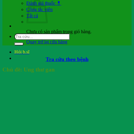
Đánh giá thuốc 💊
Cộng tác viên
Tất cả
Chưa có sản phẩm trong giỏ hàng.
Quay trở lại cửa hàng
Hỏi b.sĩ
Tra cứu theo bệnh
Chủ đề:
Ung thư gan