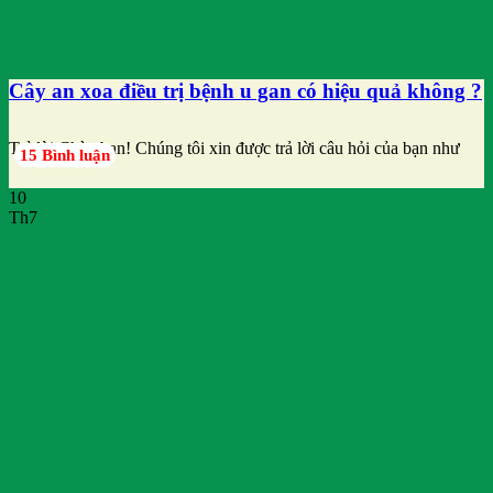
Cây an xoa điều trị bệnh u gan có hiệu quả không ?
Trả lời Chào bạn! Chúng tôi xin được trả lời câu hỏi của bạn như
15 Bình luận
10
Th7