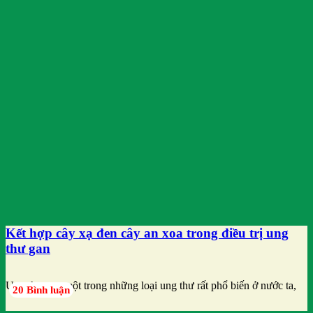
Kết hợp cây xạ đen cây an xoa trong điều trị ung
thư gan
Ung thư gan một trong những loại ung thư rất phổ biến ở nước ta,
20 Bình luận