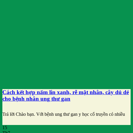
Cách kết hợp nấm lin xanh, rễ mật nhân, cây dủ dẻ
cho bệnh nhân ung thư gan
Trả lời Chào bạn. Với bệnh ung thư gan y học cổ truyền có nhiều
15
Th7