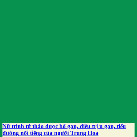
Nữ trinh tử thảo dược bổ gan, điều trị u gan, tiểu
đường nổi tiếng của người Trung Hoa