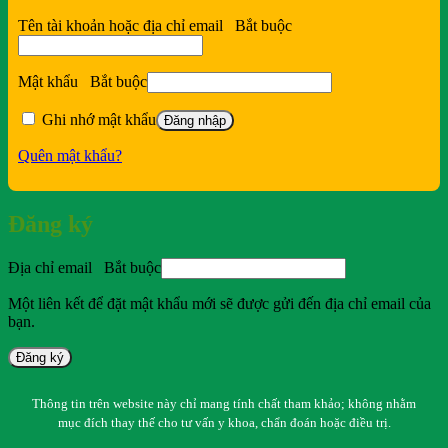
Tên tài khoản hoặc địa chỉ email
Bắt buộc
Mật khẩu
Bắt buộc
Ghi nhớ mật khẩu
Đăng nhập
Quên mật khẩu?
Đăng ký
Địa chỉ email
Bắt buộc
Một liên kết để đặt mật khẩu mới sẽ được gửi đến địa chỉ email của
bạn.
Đăng ký
Thông tin trên website này chỉ mang tính chất tham khảo; không nhằm
mục đích thay thế cho tư vấn y khoa, chẩn đoán hoặc điều trị.