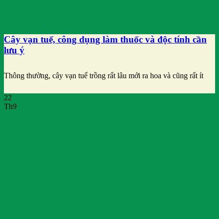
Cây vạn tuế, công dụng làm thuốc và độc tính cần
lưu ý
Thông thường, cây vạn tuế trồng rất lâu mới ra hoa và cũng rất ít
22
Th9