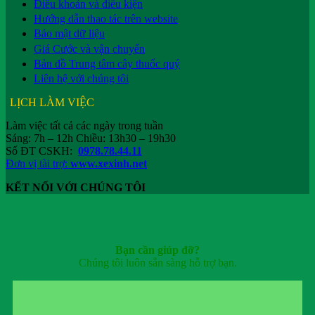
Điều khoản và điều kiện
Hướng dẫn thao tác trên website
Bảo mật dữ liệu
Giá Cước và vận chuyển
Bản đồ Trung tâm cây thuốc quý
Liên hệ với chúng tôi
LỊCH LÀM VIỆC
Làm việc tất cả các ngày trong tuần
Sáng: 7h – 12h Chiều: 13h30 – 19h30
Số ĐT CSKH:
0978.78.44.11
Đơn vị tài trợ:
www.xexinh.net
KẾT NỐI VỚI CHÚNG TÔI
Bạn cần giúp đỡ?
Chúng tôi luôn sẵn sàng hỗ trợ bạn.