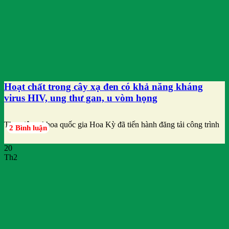
Hoạt chất trong cây xạ đen có khả năng kháng
virus HIV, ung thư gan, u vòm họng
Thư viện y khoa quốc gia Hoa Kỳ đã tiến hành đăng tải công trình
2 Bình luận
20
Th2