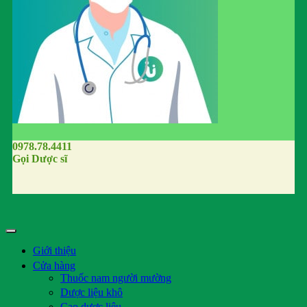
0978.78.4411
Gọi Dược sĩ
Giới thiệu
Cửa hàng
Thuốc nam người mường
Dược liệu khô
Cao dược liệu