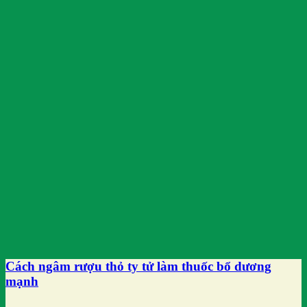
Cách ngâm rượu thỏ ty tử làm thuốc bổ dương
mạnh