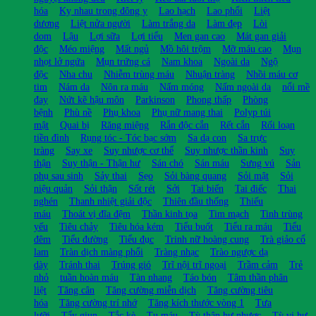
hóa
Kỵ nhau trong đông y
Lao hạch
Lao phổi
Liệt
dương
Liệt nửa người
Làm trắng da
Làm đẹp
Lòi
dom
Lậu
Lợi sữa
Lợi tiểu
Men gan cao
Mát gan giải
độc
Méo miệng
Mất ngủ
Mồ hôi trộm
Mỡ máu cao
Mụn
nhọt lở ngứa
Mụn trứng cá
Nam khoa
Ngoài da
Ngộ
độc
Nha chu
Nhiễm trùng máu
Nhuận tràng
Nhồi máu cơ
tim
Nám da
Nôn ra máu
Nấm móng
Nấm ngoài da
nổi mề
đay
Nứt kẽ hậu môn
Parkinson
Phong thấp
Phòng
bệnh
Phù nề
Phụ khoa
Phụ nữ mang thai
Polyp túi
mật
Quai bị
Răng miệng
Rắn độc cắn
Rết cắn
Rối loạn
tiền đình
Rụng tóc - Tóc bạc sớm
Sa dạ con
Sa trực
tràng
Say xe
Suy nhược cơ thể
Suy nhược thần kinh
Suy
thận
Suy thận - Thận hư
Sán chó
Sán máu
Sưng vú
Sản
phụ sau sinh
Sảy thai
Sẹo
Sỏi bàng quang
Sỏi mật
Sỏi
niệu quản
Sỏi thận
Sốt rét
Sởi
Tai biến
Tai điếc
Thai
nghén
Thanh nhiệt giải độc
Thiên đầu thống
Thiếu
máu
Thoát vị đĩa đệm
Thần kinh tọa
Tim mạch
Tinh trùng
yếu
Tiêu chảy
Tiêu hóa kém
Tiểu buốt
Tiểu ra máu
Tiểu
đêm
Tiểu đường
Tiểu đục
Trinh nữ hoàng cung
Trà giảo cổ
lam
Tràn dịch màng phổi
Tràng nhạc
Trào ngược dạ
dày
Tránh thai
Trúng gió
Trĩ nội trĩ ngoại
Trầm cảm
Trẻ
nhỏ
tuần hoàn máu
Tàn nhang
Táo bón
Tâm thần phân
liệt
Tăng cân
Tăng cường miễn dịch
Tăng cường tiêu
hóa
Tăng cường trí nhớ
Tăng kích thước vòng 1
Tưa
lưỡi
Tẩy giun
Tắc kè
Tụ máu
Tỳ thận hư nhược
Tỳ vị hư