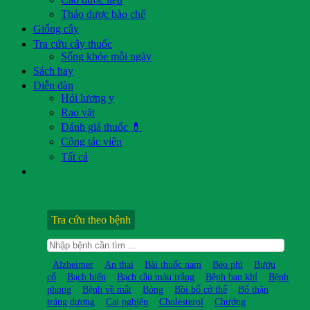
Thảo dược bào chế
Giống cây
Tra cứu cây thuốc
Sống khỏe mỗi ngày
Sách hay
Diễn đàn
Hỏi lương y
Rao vặt
Đánh giá thuốc 💊
Cộng tác viên
Tất cả
Tra cứu theo bệnh
Alzheimer
An thai
Bài thuốc nam
Béo phì
Bướu
cổ
Bạch biến
Bạch cầu máu trắng
Bệnh ban khỉ
Bệnh
phong
Bệnh về mắt
Bỏng
Bồi bổ cở thể
Bổ thận
tráng dương
Cai nghiện
Cholesterol
Chướng