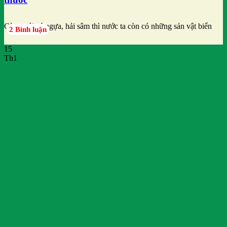
Cùng với cá ngựa, hải sâm thì nước ta còn có những sản vật biển
2 Bình luận
15
Th1