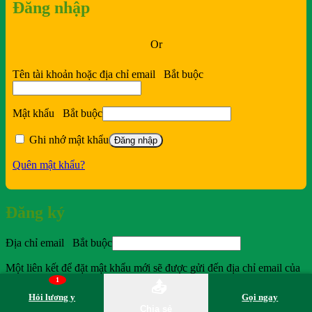
Đăng nhập
Or
Tên tài khoản hoặc địa chỉ email
Bắt buộc
Mật khẩu
Bắt buộc
Ghi nhớ mật khẩu
Đăng nhập
Quên mật khẩu?
Đăng ký
Địa chỉ email
Bắt buộc
Một liên kết để đặt mật khẩu mới sẽ được gửi đến địa chỉ email của
bạn.
1
📤
Hỏi lương y
Gọi ngay
Đăng ký
Chia sẻ