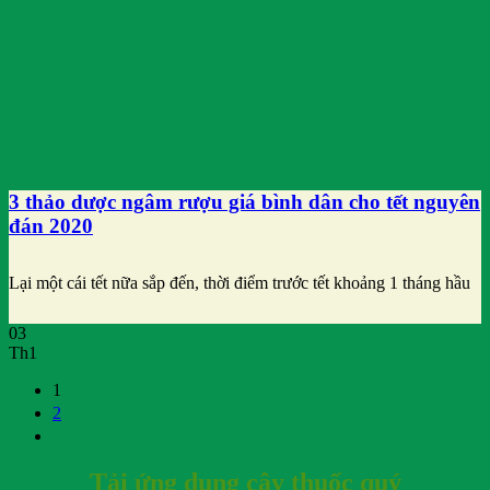
3 thảo dược ngâm rượu giá bình dân cho tết nguyên
đán 2020
Lại một cái tết nữa sắp đến, thời điểm trước tết khoảng 1 tháng hầu
03
Th1
1
2
Tải ứng dụng cây thuốc quý