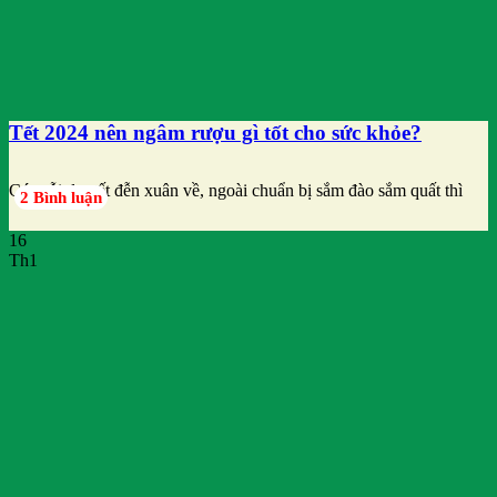
Tết 2024 nên ngâm rượu gì tốt cho sức khỏe?
Cứ mỗi đợt tết đễn xuân về, ngoài chuẩn bị sắm đào sắm quất thì
2 Bình luận
16
Th1