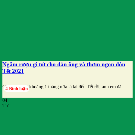
Ngâm rượu gì tốt cho đàn ông và thơm ngon đón
Tết 2021
Cũng chỉ còn khoảng 1 tháng nữa là lại đến Tết rồi, anh em đã
4 Bình luận
04
Th1