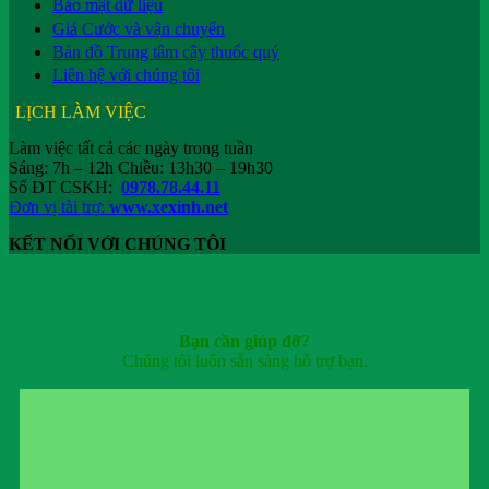
Bảo mật dữ liệu
Giá Cước và vận chuyển
Bản đồ Trung tâm cây thuốc quý
Liên hệ với chúng tôi
LỊCH LÀM VIỆC
Làm việc tất cả các ngày trong tuần
Sáng: 7h – 12h Chiều: 13h30 – 19h30
Số ĐT CSKH:
0978.78.44.11
Đơn vị tài trợ:
www.xexinh.net
KẾT NỐI VỚI CHÚNG TÔI
Bạn cần giúp đỡ?
Chúng tôi luôn sẵn sàng hỗ trợ bạn.