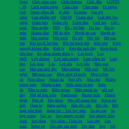
bụng
Chảy máu cam
Chấn thương
Chốc đầu
COVID
- 19
Cách ngâm rượu
Cảm cúm
Cầm máu
Di mộng
tinh
Dong riềng đỏ
dị ứng
Eczema
Gai cột
sống
Gan nhiễm mỡ
Ghẻ lở
Giang mai
Giải độc bia
rượu
Giảm béo
Giảm cân
Giảm đau
Giời leo
Gút -
gout
Hen suyễn
HIV
Ho - hô hấp
Ho lao
Ho ra
máu
Hoàng đản
HP dạ dày
Huyết áp cao
Huyết áp
thấp
Hôi miệng
Hôi nách
Hạ sốt
Hắc lào
Hở van
tim
Khí huyết hư hàn
Khí hư bạch đới
Khó tiêu
Kinh
nguyệt không đều
Kiết lỵ
Kéo dài tuổi thọ
Kích thích
tiêu hóa
Kỵ nhau trong đông y
Lao hạch
Lao
phổi
Liệt dương
Liệt nửa người
Làm trắng da
Làm
đẹp
Lòi dom
Lậu
Lợi sữa
Lợi tiểu
Men gan
cao
Mát gan giải độc
Méo miệng
Mất ngủ
Mồ hôi
trộm
Mỡ máu cao
Mụn nhọt lở ngứa
Mụn trứng
cá
Nam khoa
Ngoài da
Ngộ độc
Nha chu
Nhiễm
trùng máu
Nhuận tràng
Nhồi máu cơ tim
Nám
da
Nôn ra máu
Nấm móng
Nấm ngoài da
nổi mề
đay
Nứt kẽ hậu môn
Parkinson
Phong thấp
Phòng
bệnh
Phù nề
Phụ khoa
Phụ nữ mang thai
Polyp túi
mật
Quai bị
Răng miệng
Rắn độc cắn
Rết cắn
Rối
loạn tiền đình
Rụng tóc - Tóc bạc sớm
Sa dạ con
Sa
trực tràng
Say xe
Suy nhược cơ thể
Suy nhược thần
kinh
Suy thận
Suy thận - Thận hư
Sán chó
Sán
máu
Sưng vú
Sản phụ sau sinh
Sảy thai
Sẹo
Sỏi