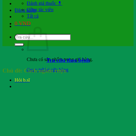
Đánh giá thuốc 💊
Cộng tác viên
Đăng nhập
Tất cả
0
VND
Chưa có sản phẩm trong giỏ hàng.
Tra cứu theo bệnh
Quay trở lại cửa hàng
Chủ đề:
Cách ngâm rượu
Hỏi b.sĩ