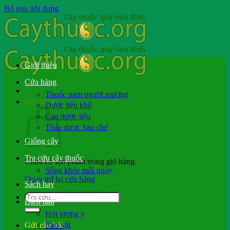
Bỏ qua nội dung
Giới thiệu
Cửa hàng
Thuốc nam người mường
Giỏ hàng
Dược liệu khô
Cao dược liệu
Thảo dược bào chế
Giống cây
Tra cứu cây thuốc
Chưa có sản phẩm trong giỏ hàng.
Sống khỏe mỗi ngày
Quay trở lại cửa hàng
Sách hay
Diễn đàn
Hỏi lương y
Rao vặt
Gửi câu hỏi