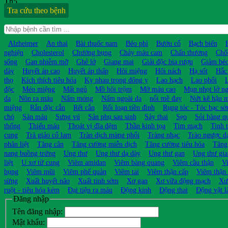
Th5
Tra cứu theo bệnh
Alzheimer
An thai
Bài thuốc nam
Béo phì
Bướu cổ
Bạch biến
nghiện
Cholesterol
Chướng bụng
Chảy máu cam
Chấn thương
Chố
sống
Gan nhiễm mỡ
Ghẻ lở
Giang mai
Giải độc bia rượu
Giảm bé
dày
Huyết áp cao
Huyết áp thấp
Hôi miệng
Hôi nách
Hạ sốt
Hắc
thọ
Kích thích tiêu hóa
Kỵ nhau trong đông y
Lao hạch
Lao phổi
độc
Méo miệng
Mất ngủ
Mồ hôi trộm
Mỡ máu cao
Mụn nhọt lở n
da
Nôn ra máu
Nấm móng
Nấm ngoài da
nổi mề đay
Nứt kẽ hậu 
miệng
Rắn độc cắn
Rết cắn
Rối loạn tiền đình
Rụng tóc - Tóc bạc s
chó
Sán máu
Sưng vú
Sản phụ sau sinh
Sảy thai
Sẹo
Sỏi bàng q
thống
Thiếu máu
Thoát vị đĩa đệm
Thần kinh tọa
Tim mạch
Tinh 
cung
Trà giảo cổ lam
Tràn dịch màng phổi
Tràng nhạc
Trào ngược d
phân liệt
Tăng cân
Tăng cường miễn dịch
Tăng cường tiêu hóa
Tăng
nang buồng trứng
Ung thư
Ung thư dạ dày
Ung thư gan
Ung thư gia
liệt
U xơ tử cung
Viêm amidan
Viêm bàng quang
Viêm cầu thận
V
bụng
Viêm mũi
Viêm phế quản
Viêm tai
Viêm thận cấp
Viêm thận
sừng
Xuất huyết não
Xuất tinh sớm
Xơ gan
Xơ vữa động mạch
Xư
ruột - tiêu hóa kém
Đại tiện ra máu
Động kinh
Động thai
Động vật l
Đăng nhập
Tên đăng nhập:
Mật khẩu: