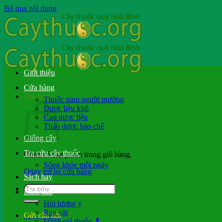
Bỏ qua nội dung
Giới thiệu
Cửa hàng
Giỏ hàng
Thuốc nam người mường
Dược liệu khô
Cao dược liệu
Thảo dược bào chế
Giống cây
Tra cứu cây thuốc
Chưa có sản phẩm trong giỏ hàng.
Sống khỏe mỗi ngày
Quay trở lại cửa hàng
Sách hay
Diễn đàn
Hỏi lương y
Rao vặt
Gửi câu hỏi
Đánh giá thuốc 💊