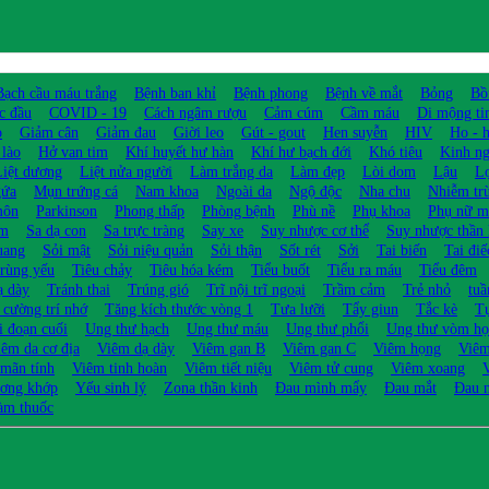
Bạch cầu máu trắng
Bệnh ban khỉ
Bệnh phong
Bệnh về mắt
Bỏng
Bồ
c đầu
COVID - 19
Cách ngâm rượu
Cảm cúm
Cầm máu
Di mộng ti
o
Giảm cân
Giảm đau
Giời leo
Gút - gout
Hen suyễn
HIV
Ho - 
 lào
Hở van tim
Khí huyết hư hàn
Khí hư bạch đới
Khó tiêu
Kinh ng
Liệt dương
Liệt nửa người
Làm trắng da
Làm đẹp
Lòi dom
Lậu
Lợ
gứa
Mụn trứng cá
Nam khoa
Ngoài da
Ngộ độc
Nha chu
Nhiễm tr
môn
Parkinson
Phong thấp
Phòng bệnh
Phù nề
Phụ khoa
Phụ nữ m
ớm
Sa dạ con
Sa trực tràng
Say xe
Suy nhược cơ thể
Suy nhược thần 
uang
Sỏi mật
Sỏi niệu quản
Sỏi thận
Sốt rét
Sởi
Tai biến
Tai điế
trùng yếu
Tiêu chảy
Tiêu hóa kém
Tiểu buốt
Tiểu ra máu
Tiểu đêm
ạ dày
Tránh thai
Trúng gió
Trĩ nội trĩ ngoại
Trầm cảm
Trẻ nhỏ
tu
 cường trí nhớ
Tăng kích thước vòng 1
Tưa lưỡi
Tẩy giun
Tắc kè
T
i đoạn cuối
Ung thư hạch
Ung thư máu
Ung thư phổi
Ung thư vòm h
iêm da cơ địa
Viêm dạ dày
Viêm gan B
Viêm gan C
Viêm họng
Viêm
 mãn tính
Viêm tinh hoàn
Viêm tiết niệu
Viêm tử cung
Viêm xoang
V
ơng khớp
Yếu sinh lý
Zona thần kinh
Đau mình mẩy
Đau mắt
Đau 
àm thuốc