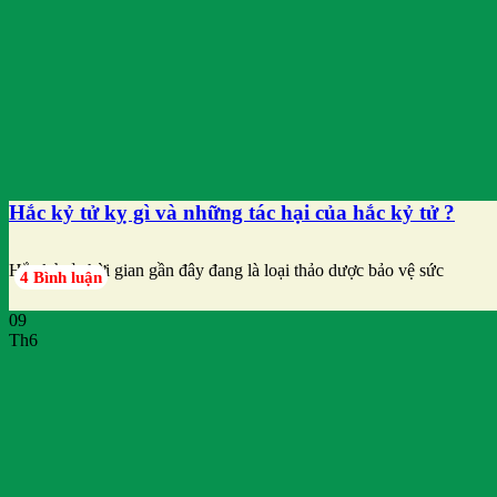
Hắc kỷ tử kỵ gì và những tác hại của hắc kỷ tử ?
Hắc kỷ tử thời gian gần đây đang là loại thảo dược bảo vệ sức
4 Bình luận
09
Th6