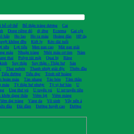
i bổ cở thể
Bổ thận tráng dương
Cai
nh
Dong riềng đỏ
dị ứng
Eczema
Gai cột
hô hấp
Ho lao
Ho ra máu
Hoàng đản
HP dạ
uyệt không đều
Kiết lỵ
Kéo dài tuổi
i sữa
Lợi tiểu
Men gan cao
Mát gan giải
ùng máu
Nhuận tràng
Nhồi máu cơ tim
Nám
ang thai
Polyp túi mật
Quai bị
Răng
kinh
Suy thận
Suy thận - Thận hư
Sán
c
Thai nghén
Thanh nhiệt giải độc
Thiên đầu
Tiểu đường
Tiểu đục
Trinh nữ hoàng
ần hoàn máu
Tàn nhang
Táo bón
Tâm thần
ụ máu
Tỳ thận hư nhược
Tỳ vị hư hàn
U
ọng
Ung thư vú
U tuyến vú
U xơ tuyến tiền
 khớp dạng thấp
Viêm lợi
Viêm màng
iêm đại tràng
Vàng da
Vô sinh
Vẩy nến á
nửa đầu
Đái dầm
Đường huyết cao
Đường