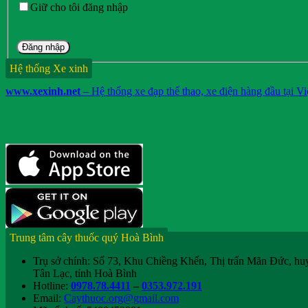
Giữ cho tôi đăng nhập
Đăng nhập
Hệ thống Xe xinh
www.xexinh.net
– Hệ thống xe đạp thể thao, xe điện hàng đầu tại V
Trung tâm cây thuốc quý Hoà Bình
Trụ sở chính: Số 73, Khu Chiềng Khến, Thị trấn Mãn Đức, hu
Tân Lạc, tỉnh Hoà Bình
Hotline:
0978.78.4411
–
0353.972.191
Email:
Caythuoc.org@gmail.com