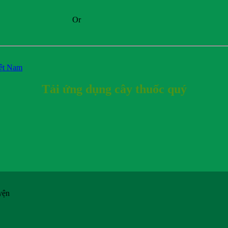
Or
iệt Nam
Tải ứng dụng cây thuốc quý
yện