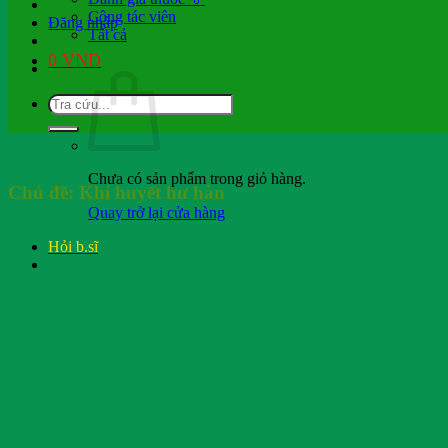
Cộng tác viên
Đăng nhập
Tất cả
0
VND
Chưa có sản phẩm trong giỏ hàng.
Chủ đề:
Khí huyết hư hàn
Quay trở lại cửa hàng
Hỏi b.sĩ