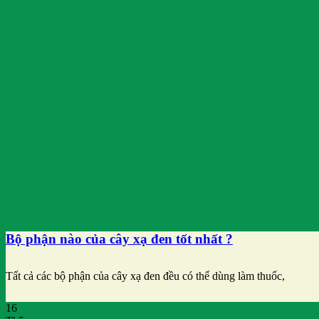
Bộ phận nào của cây xạ đen tốt nhất ?
Tất cả các bộ phận của cây xạ đen đều có thể dùng làm thuốc,
16