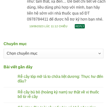
như: tam thất, xạ đen… Để biết chi tiết về cách
dùng, liều dùng phù hợp với mình, bạn hãy
liên hệ sớm với nhà thuốc qua số ĐT
0978784411 để được hỗ trợ kỹ hơn bạn nhé.
10/09/2023 LÚC 11:12 CHIỀU
REPLY
Chuyên mục
Chuyên
mục
Bài viết gần đây
Rễ cây tóp mỡ lá to chữa liệt dương: Thực hư đến
đâu?
Không
có
Rễ cây bú bò (hoàng kỳ nam) sự thật về vị thuốc
bình
luận
bổ từ rễ cây
ở
Rễ
Không
cây
có