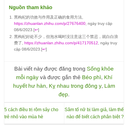
Nguồn tham khảo
黑枸杞的功效与作用及正确的食用方法,
https://zhuanlan.zhihu.com/p/27676400
, ngày truy cập
08/6/2023.
[
↩
]
黑枸杞好处不少，但泡水喝时没注意这三个禁忌，就白白浪
费了,
https://zhuanlan.zhihu.com/p/417170512
, ngày truy
cập 08/6/2023.
[
↩
]
Bài viết này được đăng trong
Sống khỏe
mỗi ngày
và được gắn thẻ
Béo phì
,
Khí
huyết hư hàn
,
Kỵ nhau trong đông y
,
Làm
đẹp
.
5 cách điều trị rôm sảy cho
Sâm tố nữ bị làm giả, làm thế
trẻ nhỏ vào mùa hè
nào để biết cách phân biệt ?