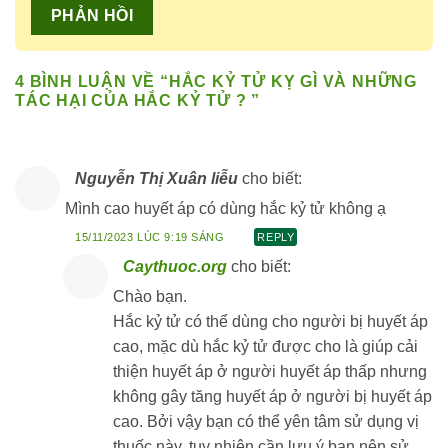
4 BÌNH LUẬN VỀ “
HẮC KỶ TỬ KỴ GÌ VÀ NHỮNG
TÁC HẠI CỦA HẮC KỶ TỬ ?
”
Nguyễn Thị Xuân liễu
cho biết:
Mình cao huyết áp có dùng hắc kỷ tử không ạ
15/11/2023 LÚC 9:19 SÁNG
REPLY
Caythuoc.org
cho biết:
Chào bạn.
Hắc kỷ tử có thể dùng cho người bị huyết áp
cao, mặc dù hắc kỷ tử được cho là giúp cải
thiện huyết áp ở người huyết áp thấp nhưng
không gây tăng huyết áp ở người bị huyết áp
cao. Bởi vậy bạn có thể yên tâm sử dụng vị
thuốc này, tuy nhiên cần lưu ý bạn nên sử