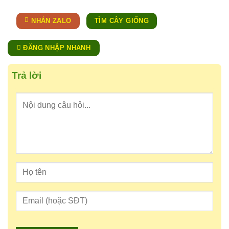
NHẮN ZALO
TÌM CÂY GIỐNG
ĐĂNG NHẬP NHANH
Trả lời