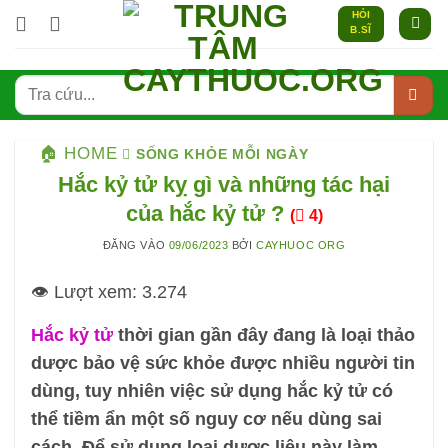
Bỏ
HỎI
B.SĨ
qua
nội
dung
🏠 HOME
SỐNG KHỎE MỖI NGÀY
Hắc kỷ tử kỵ gì và những tác hại
của hắc kỷ tử ?
(
4)
ĐĂNG VÀO
09/06/2023
BỞI
CAYHUOC ORG
👁️ Lượt xem:
3.274
Hắc kỷ tử
thời gian gần đây đang là loại thảo
dược bảo vệ sức khỏe được nhiều người tin
dùng, tuy nhiên việc sử dụng hắc kỷ tử có
thể tiềm ẩn một số nguy cơ nếu dùng sai
cách. Để sử dụng loại dược liệu này làm