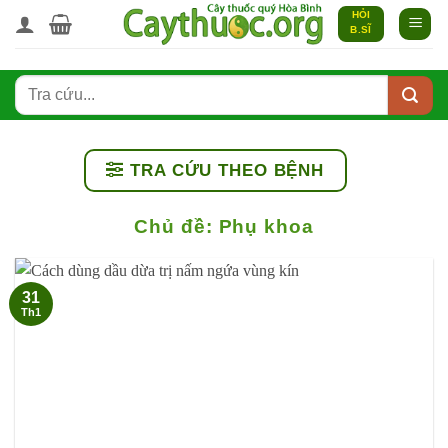
Bỏ
HỎI
B.SĨ
qua
nội
dung
TRA CỨU THEO BỆNH
Chủ đề:
Phụ khoa
31
Th1