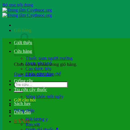
Bỏ qua nội dung
Giỏ hàng
Giới thiệu
Cửa hàng
Thuốc nam người mường
Dược liệu khô
Chưa có sản phẩm trong giỏ hàng.
Cao dược liệu
Thảo dược bào chế
Quay trở lại cửa hàng
Giống cây
Tra cứu cây thuốc
Sống khỏe mỗi ngày
Gửi câu hỏi
Sách hay
Đăng nhập
Diễn đàn
Hỏi lương y
0
VND
Rao vặt
Đánh giá thuốc 💊