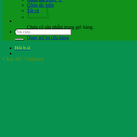
Cộng tác viên
Tất cả
Chưa có sản phẩm trong giỏ hàng.
Quay trở lại cửa hàng
Hỏi b.sĩ
Chủ đề:
Vidatox