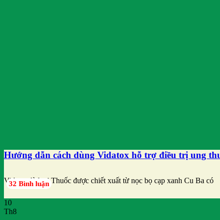
Hướng dẫn cách dùng Vidatox hỗ trợ điều trị ung th
Vidatox là loại Thuốc được chiết xuất từ nọc bọ cạp xanh Cu Ba có
32 Bình luận
10
Th8