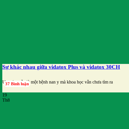
Sự khác nhau giữa vidatox Plus và vidatox 30CH
Ung thư vẫn là một bệnh nan y mà khoa học vẫn chưa tìm ra
37 Bình luận
19
Th8