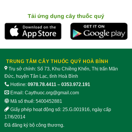
Tải ứng dụng cây thuốc quý
TRUNG TÂM CÂY THUỐC QUÝ HOÀ BÌNH
Trụ sở chính: Số 73, Khu Chiềng Khến, Thị trấn Mãn
Đức, huyện Tân Lạc, tỉnh Hoà Bình
Hotline:
0978.78.4411
–
0353.972.191
Email:
Caythuoc.org@gmail.com
Mã số thuế: 5400452881
Giấy phép hoạt động số: 25.G.001916, ngày cấp
17/6/2014
Đã đăng ký bộ công thương.