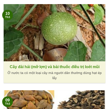
10
Th3
Cây đài hái (mỡ lợn) và bài thuốc điều trị loét mũi
Ở nước ta có một loại cây mà người dân thường dùng hạt ép
lấy
09
Th3