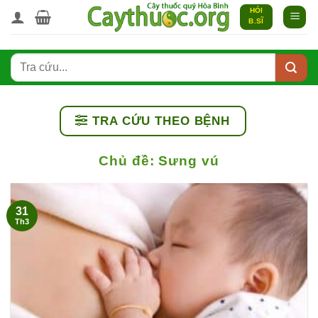
Bỏ
HỎI
B.SĨ
qua
nội
dung
TRA CỨU THEO BỆNH
Chủ đề:
Sưng vú
31
Th3