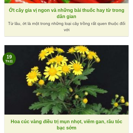
Ớt cây gia vị ngon và những bài thuốc hay từ trong
dân gian
Từ lâu, ớt là một trong những loại cây trồng rất quen thuộc đối
với
19
Th11
Hoa cúc vàng điều trị mụn nhọt, viêm gan, râu tóc
bạc sớm