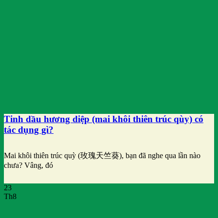
Tinh dầu hương diệp (mai khôi thiên trúc qùy) có
tác dụng gì?
Mai khôi thiên trúc quỳ (玫瑰天竺葵), bạn đã nghe qua lần nào
chưa? Vâng, đó
23
Th8