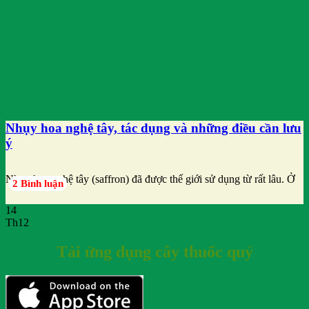
Nhụy hoa nghệ tây, tác dụng và những điều cần lưu
ý
Nhụy hoa nghệ tây (saffron) đã được thế giới sử dụng từ rất lâu. Ở
2 Bình luận
14
Th12
Tải ứng dụng cây thuốc quý