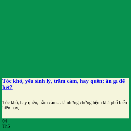
Tóc khô, yếu sinh lý, trầm cảm, hay quên; ăn gì để
hết?
Tóc khô, hay quên, trầm cảm… là những chứng bệnh khá phổ biến
hiện nay,
04
Th5