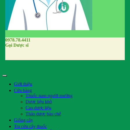
0978.78.4411
Gọi Dược sĩ
Giới thiệu
Cửa hàng
Thuốc nam người mường
Dược liệu khô
Cao dược liệu
Thảo dược bào chế
Giống cây
Tra cứu cây thuốc