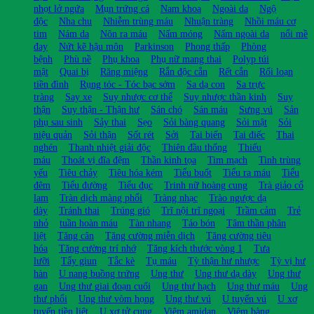
nhọt lở ngứa
Mụn trứng cá
Nam khoa
Ngoài da
Ngộ
độc
Nha chu
Nhiễm trùng máu
Nhuận tràng
Nhồi máu cơ
tim
Nám da
Nôn ra máu
Nấm móng
Nấm ngoài da
nổi mề
đay
Nứt kẽ hậu môn
Parkinson
Phong thấp
Phòng
bệnh
Phù nề
Phụ khoa
Phụ nữ mang thai
Polyp túi
mật
Quai bị
Răng miệng
Rắn độc cắn
Rết cắn
Rối loạn
tiền đình
Rụng tóc - Tóc bạc sớm
Sa dạ con
Sa trực
tràng
Say xe
Suy nhược cơ thể
Suy nhược thần kinh
Suy
thận
Suy thận - Thận hư
Sán chó
Sán máu
Sưng vú
Sản
phụ sau sinh
Sảy thai
Sẹo
Sỏi bàng quang
Sỏi mật
Sỏi
niệu quản
Sỏi thận
Sốt rét
Sởi
Tai biến
Tai điếc
Thai
nghén
Thanh nhiệt giải độc
Thiên đầu thống
Thiếu
máu
Thoát vị đĩa đệm
Thần kinh tọa
Tim mạch
Tinh trùng
yếu
Tiêu chảy
Tiêu hóa kém
Tiểu buốt
Tiểu ra máu
Tiểu
đêm
Tiểu đường
Tiểu đục
Trinh nữ hoàng cung
Trà giảo cổ
lam
Tràn dịch màng phổi
Tràng nhạc
Trào ngược dạ
dày
Tránh thai
Trúng gió
Trĩ nội trĩ ngoại
Trầm cảm
Trẻ
nhỏ
tuần hoàn máu
Tàn nhang
Táo bón
Tâm thần phân
liệt
Tăng cân
Tăng cường miễn dịch
Tăng cường tiêu
hóa
Tăng cường trí nhớ
Tăng kích thước vòng 1
Tưa
lưỡi
Tẩy giun
Tắc kè
Tụ máu
Tỳ thận hư nhược
Tỳ vị hư
hàn
U nang buồng trứng
Ung thư
Ung thư dạ dày
Ung thư
gan
Ung thư giai đoạn cuối
Ung thư hạch
Ung thư máu
Ung
thư phổi
Ung thư vòm họng
Ung thư vú
U tuyến vú
U xơ
tuyến tiền liệt
U xơ tử cung
Viêm amidan
Viêm bàng