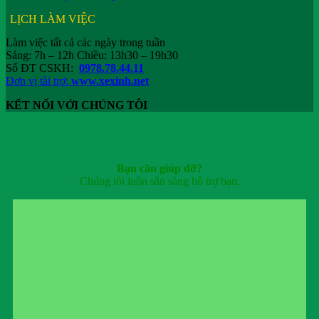
LỊCH LÀM VIỆC
Làm việc tất cả các ngày trong tuần
Sáng: 7h – 12h Chiều: 13h30 – 19h30
Số ĐT CSKH:
0978.78.44.11
Đơn vị tài trợ:
www.xexinh.net
KẾT NỐI VỚI CHÚNG TÔI
Bạn cần giúp đỡ?
Chúng tôi luôn sẵn sàng hỗ trợ bạn.