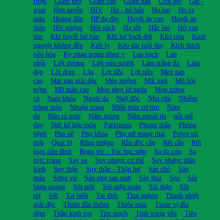
rượu
Giảm béo
Giảm cân
Giảm đau
Giời leo
Gút -
gout
Hen suyễn
HIV
Ho - hô hấp
Ho lao
Ho ra
máu
Hoàng đản
HP dạ dày
Huyết áp cao
Huyết áp
thấp
Hôi miệng
Hôi nách
Hạ sốt
Hắc lào
Hở van
tim
Khí huyết hư hàn
Khí hư bạch đới
Khó tiêu
Kinh
nguyệt không đều
Kiết lỵ
Kéo dài tuổi thọ
Kích thích
tiêu hóa
Kỵ nhau trong đông y
Lao hạch
Lao
phổi
Liệt dương
Liệt nửa người
Làm trắng da
Làm
đẹp
Lòi dom
Lậu
Lợi sữa
Lợi tiểu
Men gan
cao
Mát gan giải độc
Méo miệng
Mất ngủ
Mồ hôi
trộm
Mỡ máu cao
Mụn nhọt lở ngứa
Mụn trứng
cá
Nam khoa
Ngoài da
Ngộ độc
Nha chu
Nhiễm
trùng máu
Nhuận tràng
Nhồi máu cơ tim
Nám
da
Nôn ra máu
Nấm móng
Nấm ngoài da
nổi mề
đay
Nứt kẽ hậu môn
Parkinson
Phong thấp
Phòng
bệnh
Phù nề
Phụ khoa
Phụ nữ mang thai
Polyp túi
mật
Quai bị
Răng miệng
Rắn độc cắn
Rết cắn
Rối
loạn tiền đình
Rụng tóc - Tóc bạc sớm
Sa dạ con
Sa
trực tràng
Say xe
Suy nhược cơ thể
Suy nhược thần
kinh
Suy thận
Suy thận - Thận hư
Sán chó
Sán
máu
Sưng vú
Sản phụ sau sinh
Sảy thai
Sẹo
Sỏi
bàng quang
Sỏi mật
Sỏi niệu quản
Sỏi thận
Sốt
rét
Sởi
Tai biến
Tai điếc
Thai nghén
Thanh nhiệt
giải độc
Thiên đầu thống
Thiếu máu
Thoát vị đĩa
đệm
Thần kinh tọa
Tim mạch
Tinh trùng yếu
Tiêu