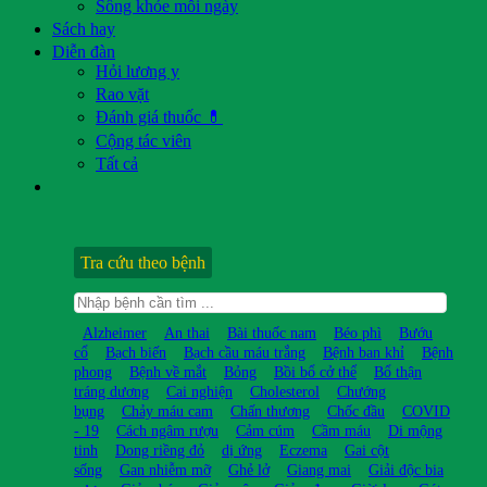
Sống khỏe mỗi ngày
Sách hay
Diễn đàn
Hỏi lương y
Rao vặt
Đánh giá thuốc 💊
Cộng tác viên
Tất cả
Tra cứu theo bệnh
Alzheimer
An thai
Bài thuốc nam
Béo phì
Bướu
cổ
Bạch biến
Bạch cầu máu trắng
Bệnh ban khỉ
Bệnh
phong
Bệnh về mắt
Bỏng
Bồi bổ cở thể
Bổ thận
tráng dương
Cai nghiện
Cholesterol
Chướng
bụng
Chảy máu cam
Chấn thương
Chốc đầu
COVID
- 19
Cách ngâm rượu
Cảm cúm
Cầm máu
Di mộng
tinh
Dong riềng đỏ
dị ứng
Eczema
Gai cột
sống
Gan nhiễm mỡ
Ghẻ lở
Giang mai
Giải độc bia