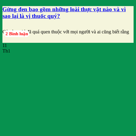
Gừng đen bao gồm những loài thực vật nào và vì
sao lại là vị thuốc quý?
Củ gừng thì đã quá quen thuộc với mọi người và ai cũng biết rằng
2 Bình luận
11
Th1