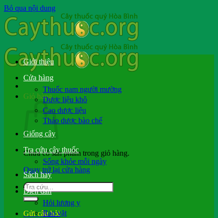
Bỏ qua nội dung
Giới thiệu
Cửa hàng
Thuốc nam người mường
Giỏ hàng
Dược liệu khô
Cao dược liệu
Thảo dược bào chế
Giống cây
Tra cứu cây thuốc
Chưa có sản phẩm trong giỏ hàng.
Sống khỏe mỗi ngày
Quay trở lại cửa hàng
Sách hay
Diễn đàn
Hỏi lương y
Rao vặt
Gửi câu hỏi