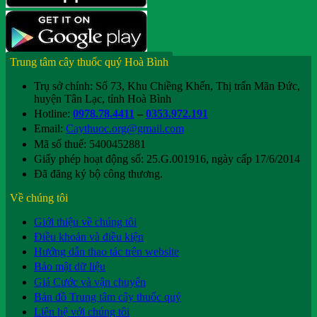
Trung tâm cây thuốc quý Hoà Bình
Trụ sở chính: Số 73, Khu Chiềng Khến, Thị trấn Mãn Đức,
huyện Tân Lạc, tỉnh Hoà Bình
Hotline:
0978.78.4411
–
0353.972.191
Email:
Caythuoc.org@gmail.com
Mã số thuế: 5400452881
Giấy phép hoạt động số: 25.G.001916, ngày cấp 17/6/2014
Đã đăng ký bộ công thương.
Về chúng tôi
Giới thiệu về chúng tôi
Điều khoản và điều kiện
Hướng dẫn thao tác trên website
Bảo mật dữ liệu
Giá Cước và vận chuyển
Bản đồ Trung tâm cây thuốc quý
Liên hệ với chúng tôi