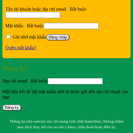
Tên tài khoản hoặc địa chỉ email
Bắt buộc
Mật khẩu
Bắt buộc
Ghi nhớ mật khẩu
Đăng nhập
Quên mật khẩu?
Đăng ký
Địa chỉ email
Bắt buộc
Một liên kết để đặt mật khẩu mới sẽ được gửi đến địa chỉ email của
bạn.
Đăng ký
Thông tin trên website này chỉ mang tính chất tham khảo; không nhằm
mục đích thay thế cho tư vấn y khoa, chẩn đoán hoặc điều trị.