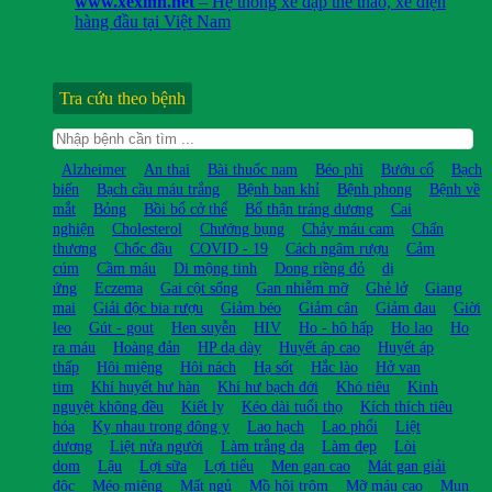
www.xexinh.net
– Hệ thống xe đạp thể thao, xe điện
hàng đầu tại Việt Nam
Tra cứu theo bệnh
Alzheimer
An thai
Bài thuốc nam
Béo phì
Bướu cổ
Bạch
biến
Bạch cầu máu trắng
Bệnh ban khỉ
Bệnh phong
Bệnh về
mắt
Bỏng
Bồi bổ cở thể
Bổ thận tráng dương
Cai
nghiện
Cholesterol
Chướng bụng
Chảy máu cam
Chấn
thương
Chốc đầu
COVID - 19
Cách ngâm rượu
Cảm
cúm
Cầm máu
Di mộng tinh
Dong riềng đỏ
dị
ứng
Eczema
Gai cột sống
Gan nhiễm mỡ
Ghẻ lở
Giang
mai
Giải độc bia rượu
Giảm béo
Giảm cân
Giảm đau
Giời
leo
Gút - gout
Hen suyễn
HIV
Ho - hô hấp
Ho lao
Ho
ra máu
Hoàng đản
HP dạ dày
Huyết áp cao
Huyết áp
thấp
Hôi miệng
Hôi nách
Hạ sốt
Hắc lào
Hở van
tim
Khí huyết hư hàn
Khí hư bạch đới
Khó tiêu
Kinh
nguyệt không đều
Kiết lỵ
Kéo dài tuổi thọ
Kích thích tiêu
hóa
Kỵ nhau trong đông y
Lao hạch
Lao phổi
Liệt
dương
Liệt nửa người
Làm trắng da
Làm đẹp
Lòi
dom
Lậu
Lợi sữa
Lợi tiểu
Men gan cao
Mát gan giải
độc
Méo miệng
Mất ngủ
Mồ hôi trộm
Mỡ máu cao
Mụn