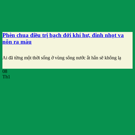
Phèn chua điều trị bạch đới khí hư, đinh nhọt va
nôn ra máu
Ai đã từng một thời sống ở vùng sông nước ắt hẳn sẽ không lạ
08
Th1