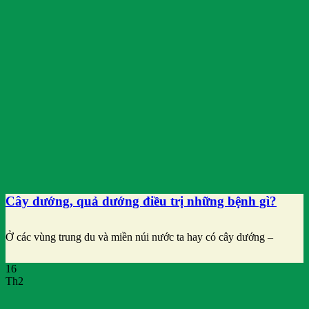
Cây dướng, quả dướng điều trị những bệnh gì?
Ở các vùng trung du và miền núi nước ta hay có cây dướng –
16
Th2