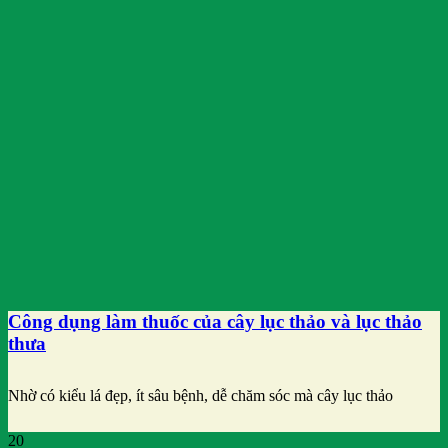
Công dụng làm thuốc của cây lục thảo và lục thảo
thưa
Nhờ có kiểu lá đẹp, ít sâu bệnh, dễ chăm sóc mà cây lục thảo
20