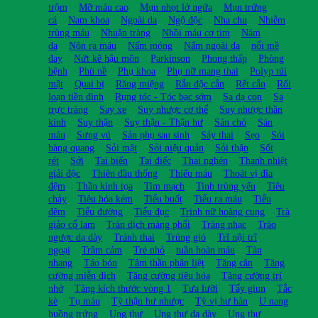
trộm
Mỡ máu cao
Mụn nhọt lở ngứa
Mụn trứng
cá
Nam khoa
Ngoài da
Ngộ độc
Nha chu
Nhiễm
trùng máu
Nhuận tràng
Nhồi máu cơ tim
Nám
da
Nôn ra máu
Nấm móng
Nấm ngoài da
nổi mề
đay
Nứt kẽ hậu môn
Parkinson
Phong thấp
Phòng
bệnh
Phù nề
Phụ khoa
Phụ nữ mang thai
Polyp túi
mật
Quai bị
Răng miệng
Rắn độc cắn
Rết cắn
Rối
loạn tiền đình
Rụng tóc - Tóc bạc sớm
Sa dạ con
Sa
trực tràng
Say xe
Suy nhược cơ thể
Suy nhược thần
kinh
Suy thận
Suy thận - Thận hư
Sán chó
Sán
máu
Sưng vú
Sản phụ sau sinh
Sảy thai
Sẹo
Sỏi
bàng quang
Sỏi mật
Sỏi niệu quản
Sỏi thận
Sốt
rét
Sởi
Tai biến
Tai điếc
Thai nghén
Thanh nhiệt
giải độc
Thiên đầu thống
Thiếu máu
Thoát vị đĩa
đệm
Thần kinh tọa
Tim mạch
Tinh trùng yếu
Tiêu
chảy
Tiêu hóa kém
Tiểu buốt
Tiểu ra máu
Tiểu
đêm
Tiểu đường
Tiểu đục
Trinh nữ hoàng cung
Trà
giảo cổ lam
Tràn dịch màng phổi
Tràng nhạc
Trào
ngược dạ dày
Tránh thai
Trúng gió
Trĩ nội trĩ
ngoại
Trầm cảm
Trẻ nhỏ
tuần hoàn máu
Tàn
nhang
Táo bón
Tâm thần phân liệt
Tăng cân
Tăng
cường miễn dịch
Tăng cường tiêu hóa
Tăng cường trí
nhớ
Tăng kích thước vòng 1
Tưa lưỡi
Tẩy giun
Tắc
kè
Tụ máu
Tỳ thận hư nhược
Tỳ vị hư hàn
U nang
buồng trứng
Ung thư
Ung thư dạ dày
Ung thư