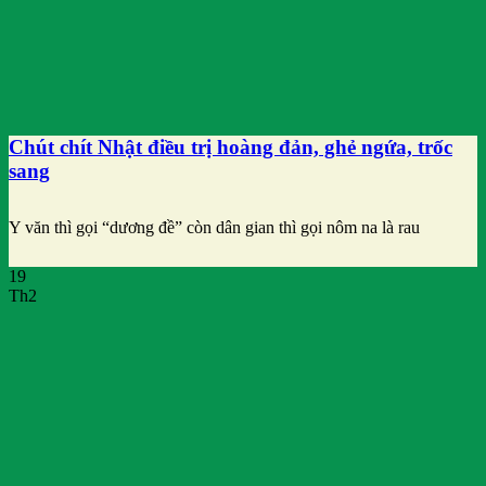
Chút chít Nhật điều trị hoàng đản, ghẻ ngứa, trốc
sang
Y văn thì gọi “dương đề” còn dân gian thì gọi nôm na là rau
19
Th2