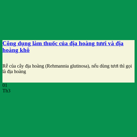
Công dụng làm thuốc của địa hoàng tươi và địa
hoàng khô
Rễ của cây địa hoàng (Rehmannia glutinosa), nếu dùng tươi thì gọi
là địa hoàng
01
Th3