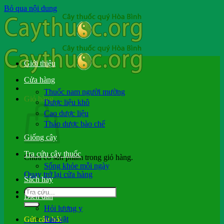
Bỏ qua nội dung
Giới thiệu
Cửa hàng
Thuốc nam người mường
Giỏ hàng
Dược liệu khô
Cao dược liệu
Thảo dược bào chế
Giống cây
Tra cứu cây thuốc
Chưa có sản phẩm trong giỏ hàng.
Sống khỏe mỗi ngày
Quay trở lại cửa hàng
Sách hay
Diễn đàn
Hỏi lương y
Rao vặt
Gửi câu hỏi