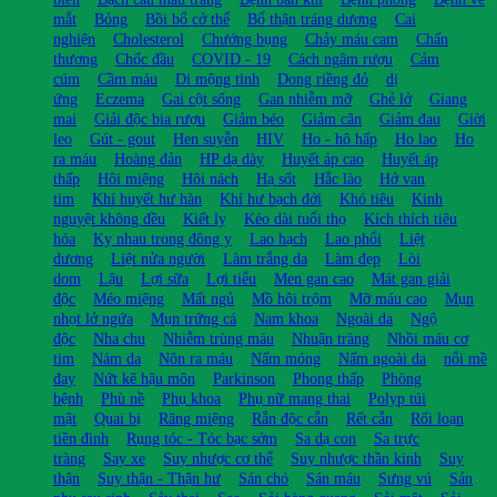
mắt
Bỏng
Bồi bổ cở thể
Bổ thận tráng dương
Cai
nghiện
Cholesterol
Chướng bụng
Chảy máu cam
Chấn
thương
Chốc đầu
COVID - 19
Cách ngâm rượu
Cảm
cúm
Cầm máu
Di mộng tinh
Dong riềng đỏ
dị
ứng
Eczema
Gai cột sống
Gan nhiễm mỡ
Ghẻ lở
Giang
mai
Giải độc bia rượu
Giảm béo
Giảm cân
Giảm đau
Giời
leo
Gút - gout
Hen suyễn
HIV
Ho - hô hấp
Ho lao
Ho
ra máu
Hoàng đản
HP dạ dày
Huyết áp cao
Huyết áp
thấp
Hôi miệng
Hôi nách
Hạ sốt
Hắc lào
Hở van
tim
Khí huyết hư hàn
Khí hư bạch đới
Khó tiêu
Kinh
nguyệt không đều
Kiết lỵ
Kéo dài tuổi thọ
Kích thích tiêu
hóa
Kỵ nhau trong đông y
Lao hạch
Lao phổi
Liệt
dương
Liệt nửa người
Làm trắng da
Làm đẹp
Lòi
dom
Lậu
Lợi sữa
Lợi tiểu
Men gan cao
Mát gan giải
độc
Méo miệng
Mất ngủ
Mồ hôi trộm
Mỡ máu cao
Mụn
nhọt lở ngứa
Mụn trứng cá
Nam khoa
Ngoài da
Ngộ
độc
Nha chu
Nhiễm trùng máu
Nhuận tràng
Nhồi máu cơ
tim
Nám da
Nôn ra máu
Nấm móng
Nấm ngoài da
nổi mề
đay
Nứt kẽ hậu môn
Parkinson
Phong thấp
Phòng
bệnh
Phù nề
Phụ khoa
Phụ nữ mang thai
Polyp túi
mật
Quai bị
Răng miệng
Rắn độc cắn
Rết cắn
Rối loạn
tiền đình
Rụng tóc - Tóc bạc sớm
Sa dạ con
Sa trực
tràng
Say xe
Suy nhược cơ thể
Suy nhược thần kinh
Suy
thận
Suy thận - Thận hư
Sán chó
Sán máu
Sưng vú
Sản