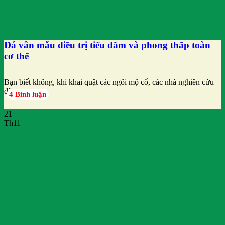
Đá vân mẫu điều trị tiểu dầm và phong thấp toàn
cơ thể
Bạn biết không, khi khai quật các ngôi mộ cổ, các nhà nghiên cứu
đã
4 Bình luận
21
Th11