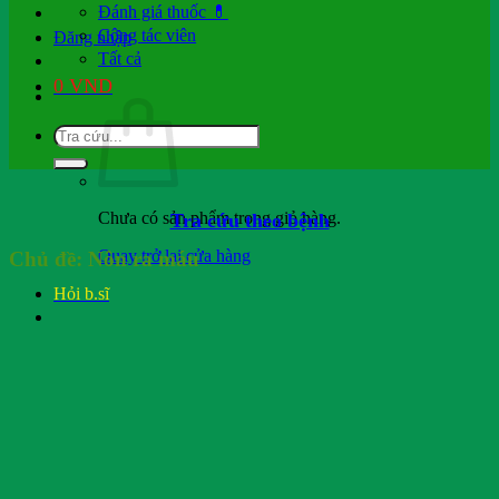
Đánh giá thuốc 💊
Cộng tác viên
Đăng nhập
Tất cả
0
VND
Chưa có sản phẩm trong giỏ hàng.
Tra cứu theo bệnh
Quay trở lại cửa hàng
Chủ đề:
Nôn ra máu
Hỏi b.sĩ