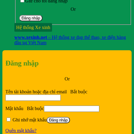
Giữ cho tôi đăng nhập
kém
Đại tiện ra máu
Động kinh
Động thai
Động vật làm
thuốc
Or
Đăng nhập
Hệ thống Xe xinh
www.xexinh.net
– Hệ thống xe đạp thể thao, xe điện hàng
đầu tại Việt Nam
Đăng nhập
Or
Tên tài khoản hoặc địa chỉ email
Bắt buộc
Mật khẩu
Bắt buộc
Ghi nhớ mật khẩu
Đăng nhập
Quên mật khẩu?