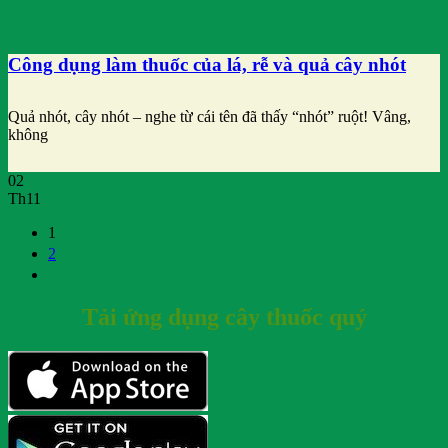
Công dụng làm thuốc của lá, rễ và quả cây nhót
Quả nhót, cây nhót – nghe từ cái tên đã thấy “nhót” ruột! Vâng,
không
02
Th11
1
2
Tải ứng dụng cây thuốc quý