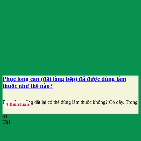
Phục long can (đất lòng bếp) đã được dùng làm
thuốc như thế nào?
Bạn có tin rằng đất lại có thể dùng làm thuốc không? Có đấy. Trong
4 Bình luận
01
Th1