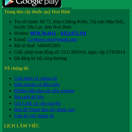
Trung tâm cây thuốc quý Hoà Bình
Trụ sở chính: Số 73, Khu Chiềng Khến, Thị trấn Mãn Đức,
huyện Tân Lạc, tỉnh Hoà Bình
Hotline:
0978.78.4411
–
0353.972.191
Email:
Caythuoc.org@gmail.com
Mã số thuế: 5400452881
Giấy phép hoạt động số: 25.G.001916, ngày cấp 17/6/2014
Đã đăng ký bộ công thương.
Về chúng tôi
Giới thiệu về chúng tôi
Điều khoản và điều kiện
Hướng dẫn thao tác trên website
Bảo mật dữ liệu
Giá Cước và vận chuyển
Bản đồ Trung tâm cây thuốc quý
Liên hệ với chúng tôi
LỊCH LÀM VIỆC