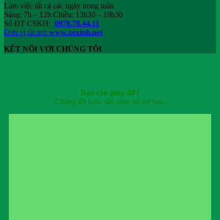
Làm việc tất cả các ngày trong tuần
Sáng: 7h – 12h Chiều: 13h30 – 19h30
Số ĐT CSKH:
0978.78.44.11
Đơn vị tài trợ:
www.xexinh.net
KẾT NỐI VỚI CHÚNG TÔI
Bạn cần giúp đỡ?
Chúng tôi luôn sẵn sàng hỗ trợ bạn.