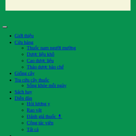
Giới thiệu
Cửa hàng
Thuốc nam người mường
Dược liệu khô
Cao dược liệu
Thảo dược bào chế
Giống cây
Tra cứu cây thuốc
Sống khỏe mỗi ngày
Sách hay
Diễn đàn
Hỏi lương y
Rao vặt
Đánh giá thuốc 💊
Cộng tác viên
Tất cả