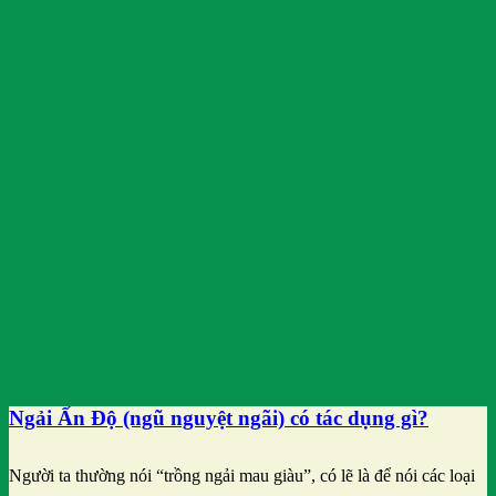
Ngải Ấn Độ (ngũ nguyệt ngãi) có tác dụng gì?
Người ta thường nói “trồng ngải mau giàu”, có lẽ là để nói các loại