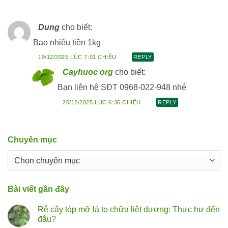
Dung
cho biết:
Bao nhiêu tiền 1kg
19/12/2025 LÚC 7:01 CHIỀU
REPLY
Cayhuoc org
cho biết:
Bạn liên hệ SĐT 0968-022-948 nhé
20/12/2025 LÚC 6:36 CHIỀU
REPLY
Chuyên mục
Chuyên
mục
Bài viết gần đây
Rễ cây tóp mỡ lá to chữa liệt dương: Thực hư đến
đâu?