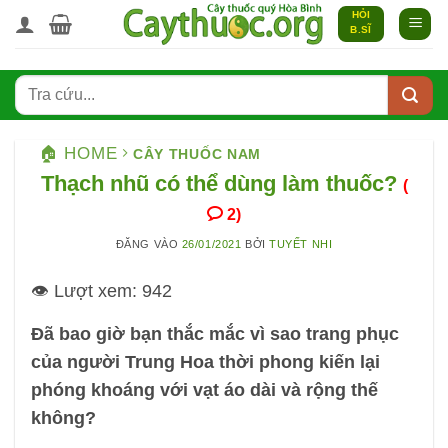
Bỏ
HỎI
B.SĨ
qua
nội
dung
🏠 HOME
CÂY THUỐC NAM
Thạch nhũ có thể dùng làm thuốc?
(
2)
ĐĂNG VÀO
26/01/2021
BỞI
TUYẾT NHI
👁️ Lượt xem:
942
Đã bao giờ bạn thắc mắc vì sao trang phục
của người Trung Hoa thời phong kiến lại
phóng khoáng với vạt áo dài và rộng thế
không?