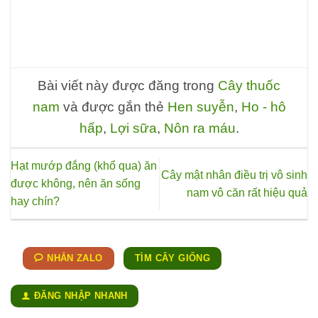
Bài viết này được đăng trong
Cây thuốc
nam
và được gắn thẻ
Hen suyễn
,
Ho - hô
hấp
,
Lợi sữa
,
Nôn ra máu
.
Hạt mướp đắng (khổ qua) ăn
Cây mật nhân điều trị vô sinh
được không, nên ăn sống
nam vô căn rất hiệu quả
hay chín?
NHẮN ZALO
TÌM CÂY GIỐNG
ĐĂNG NHẬP NHANH