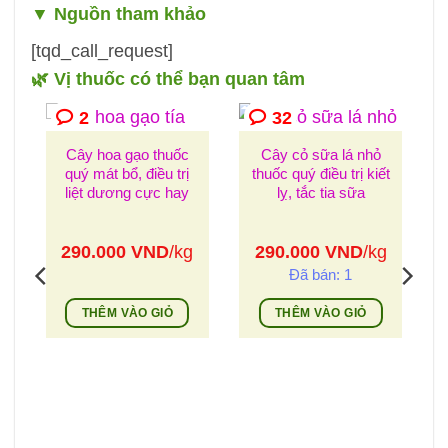
▼
Nguồn tham khảo
[tqd_call_request]
🌿 Vị thuốc có thể bạn quan tâm
2
32
Cây hoa gạo thuốc
Cây cỏ sữa lá nhỏ
quý mát bổ, điều trị
thuốc quý điều trị kiết
liệt dương cực hay
lỵ, tắc tia sữa
290.000
VND
/kg
290.000
VND
/kg
Đã bán: 1
THÊM VÀO GIỎ
THÊM VÀO GIỎ
g
0g