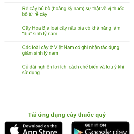
Không
có
Rễ cây bú bò (hoàng kỳ nam) sự thật về vị thuốc
bình
luận
bổ từ rễ cây
ở
Rễ
Không
cây
có
Cây Hoa Bia loài cây nấu bia có khả năng làm
tóp
bình
mỡ
luận
“dịu” sinh lý nam
lá
ở
to
Rễ
Không
chữa
cây
có
Các loài cây ở Việt Nam có ghi nhận tác dụng
liệt
bú
bình
dương:
bò
luận
giảm sinh lý nam
Thực
(hoàng
ở
hư
kỳ
Cây
Không
đến
nam)
Hoa
có
Củ dái nghiến lợi ích, cách chế biến và lưu ý khi
đâu?
sự
Bia
bình
thật
loài
luận
sử dụng
về
cây
ở
vị
nấu
Các
Không
thuốc
bia
loài
có
bổ
có
cây
bình
từ
khả
ở
luận
rễ
năng
Việt
ở
cây
làm
Nam
Củ
“dịu”
có
dái
sinh
ghi
nghiến
lý
nhận
lợi ích,
nam
tác
cách chế biến
Tải ứng dụng cây thuốc quý
dụng
và
giảm
lưu ý
sinh
khi
lý
sử
nam
dụng