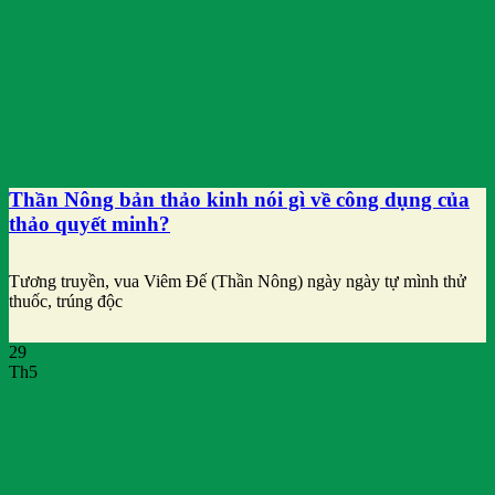
Thần Nông bản thảo kinh nói gì về công dụng của
thảo quyết minh?
Tương truyền, vua Viêm Đế (Thần Nông) ngày ngày tự mình thử
thuốc, trúng độc
29
Th5