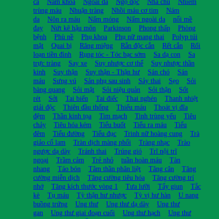
cá
Nam khoa
Ngoài da
Ngộ độc
Nha chu
Nhiễm
trùng máu
Nhuận tràng
Nhồi máu cơ tim
Nám
da
Nôn ra máu
Nấm móng
Nấm ngoài da
nổi mề
đay
Nứt kẽ hậu môn
Parkinson
Phong thấp
Phòng
bệnh
Phù nề
Phụ khoa
Phụ nữ mang thai
Polyp túi
mật
Quai bị
Răng miệng
Rắn độc cắn
Rết cắn
Rối
loạn tiền đình
Rụng tóc - Tóc bạc sớm
Sa dạ con
Sa
trực tràng
Say xe
Suy nhược cơ thể
Suy nhược thần
kinh
Suy thận
Suy thận - Thận hư
Sán chó
Sán
máu
Sưng vú
Sản phụ sau sinh
Sảy thai
Sẹo
Sỏi
bàng quang
Sỏi mật
Sỏi niệu quản
Sỏi thận
Sốt
rét
Sởi
Tai biến
Tai điếc
Thai nghén
Thanh nhiệt
giải độc
Thiên đầu thống
Thiếu máu
Thoát vị đĩa
đệm
Thần kinh tọa
Tim mạch
Tinh trùng yếu
Tiêu
chảy
Tiêu hóa kém
Tiểu buốt
Tiểu ra máu
Tiểu
đêm
Tiểu đường
Tiểu đục
Trinh nữ hoàng cung
Trà
giảo cổ lam
Tràn dịch màng phổi
Tràng nhạc
Trào
ngược dạ dày
Tránh thai
Trúng gió
Trĩ nội trĩ
ngoại
Trầm cảm
Trẻ nhỏ
tuần hoàn máu
Tàn
nhang
Táo bón
Tâm thần phân liệt
Tăng cân
Tăng
cường miễn dịch
Tăng cường tiêu hóa
Tăng cường trí
nhớ
Tăng kích thước vòng 1
Tưa lưỡi
Tẩy giun
Tắc
kè
Tụ máu
Tỳ thận hư nhược
Tỳ vị hư hàn
U nang
buồng trứng
Ung thư
Ung thư dạ dày
Ung thư
gan
Ung thư giai đoạn cuối
Ung thư hạch
Ung thư