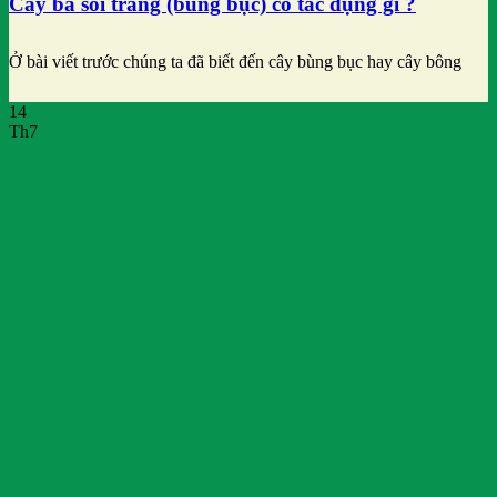
Cây ba soi trắng (bùng bục) có tác dụng gì ?
Ở bài viết trước chúng ta đã biết đến cây bùng bục hay cây bông
14
Th7