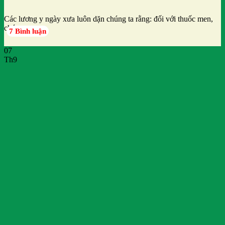
Các lương y ngày xưa luôn dặn chúng ta rằng: đối với thuốc men,
chúng
7 Bình luận
07
Th9