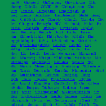
nghiện
Cholesterol
Chướng bụng
Chảy máu cam
Chấn
thương
Chốc đầu
COVID - 19
Cách ngâm rượu
Cảm
cúm
Cầm máu
Di mộng tinh
Dong riềng đỏ
dị
ứng
Eczema
Gai cột sống
Gan nhiễm mỡ
Ghẻ lở
Giang
mai
Giải độc bia rượu
Giảm béo
Giảm cân
Giảm đau
Giời
leo
Gút - gout
Hen suyễn
HIV
Ho - hô hấp
Ho lao
Ho
ra máu
Hoàng đản
HP dạ dày
Huyết áp cao
Huyết áp
thấp
Hôi miệng
Hôi nách
Hạ sốt
Hắc lào
Hở van
tim
Khí huyết hư hàn
Khí hư bạch đới
Khó tiêu
Kinh
nguyệt không đều
Kiết lỵ
Kéo dài tuổi thọ
Kích thích tiêu
hóa
Kỵ nhau trong đông y
Lao hạch
Lao phổi
Liệt
dương
Liệt nửa người
Làm trắng da
Làm đẹp
Lòi
dom
Lậu
Lợi sữa
Lợi tiểu
Men gan cao
Mát gan giải
độc
Méo miệng
Mất ngủ
Mồ hôi trộm
Mỡ máu cao
Mụn
nhọt lở ngứa
Mụn trứng cá
Nam khoa
Ngoài da
Ngộ
độc
Nha chu
Nhiễm trùng máu
Nhuận tràng
Nhồi máu cơ
tim
Nám da
Nôn ra máu
Nấm móng
Nấm ngoài da
nổi mề
đay
Nứt kẽ hậu môn
Parkinson
Phong thấp
Phòng
bệnh
Phù nề
Phụ khoa
Phụ nữ mang thai
Polyp túi
mật
Quai bị
Răng miệng
Rắn độc cắn
Rết cắn
Rối loạn
tiền đình
Rụng tóc - Tóc bạc sớm
Sa dạ con
Sa trực
tràng
Say xe
Suy nhược cơ thể
Suy nhược thần kinh
Suy
thận
Suy thận - Thận hư
Sán chó
Sán máu
Sưng vú
Sản
phụ sau sinh
Sảy thai
Sẹo
Sỏi bàng quang
Sỏi mật
Sỏi
niệu quản
Sỏi thận
Sốt rét
Sởi
Tai biến
Tai điếc
Thai