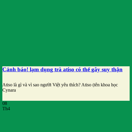
Cảnh báo! lạm dụng trà atiso có thể gây suy thận
Atiso là gì và vì sao người Việt yêu thích? Atiso (tên khoa học
Cynara
08
Th4