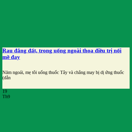
Rau đắng đất, trong uống ngoài thoa điều trị nổi
mề đay
Năm ngoái, mẹ tôi uống thuốc Tây và chẳng may bị dị ứng thuốc
(dẫn
19
Th9