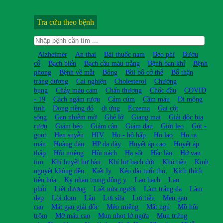
Tra cứu theo bệnh
Alzheimer
An thai
Bài thuốc nam
Béo phì
Bướu
cổ
Bạch biến
Bạch cầu máu trắng
Bệnh ban khỉ
Bệnh
phong
Bệnh về mắt
Bỏng
Bồi bổ cở thể
Bổ thận
tráng dương
Cai nghiện
Cholesterol
Chướng
bụng
Chảy máu cam
Chấn thương
Chốc đầu
COVID
- 19
Cách ngâm rượu
Cảm cúm
Cầm máu
Di mộng
tinh
Dong riềng đỏ
dị ứng
Eczema
Gai cột
sống
Gan nhiễm mỡ
Ghẻ lở
Giang mai
Giải độc bia
rượu
Giảm béo
Giảm cân
Giảm đau
Giời leo
Gút -
gout
Hen suyễn
HIV
Ho - hô hấp
Ho lao
Ho ra
máu
Hoàng đản
HP dạ dày
Huyết áp cao
Huyết áp
thấp
Hôi miệng
Hôi nách
Hạ sốt
Hắc lào
Hở van
tim
Khí huyết hư hàn
Khí hư bạch đới
Khó tiêu
Kinh
nguyệt không đều
Kiết lỵ
Kéo dài tuổi thọ
Kích thích
tiêu hóa
Kỵ nhau trong đông y
Lao hạch
Lao
phổi
Liệt dương
Liệt nửa người
Làm trắng da
Làm
đẹp
Lòi dom
Lậu
Lợi sữa
Lợi tiểu
Men gan
cao
Mát gan giải độc
Méo miệng
Mất ngủ
Mồ hôi
trộm
Mỡ máu cao
Mụn nhọt lở ngứa
Mụn trứng