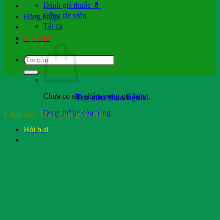
Đánh giá thuốc 💊
Cộng tác viên
Đăng nhập
Tất cả
0
VND
Chưa có sản phẩm trong giỏ hàng.
Tra cứu theo bệnh
Quay trở lại cửa hàng
Chủ đề:
Mát gan giải độc
Hỏi b.sĩ