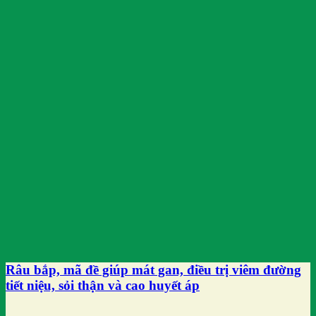
Râu bắp, mã đề giúp mát gan, điều trị viêm đường
tiết niệu, sỏi thận và cao huyết áp