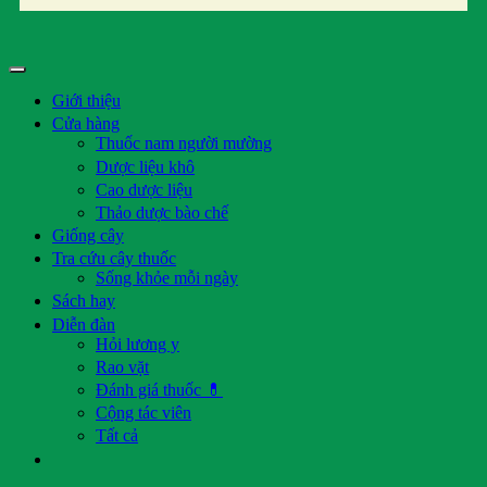
Giới thiệu
Cửa hàng
Thuốc nam người mường
Dược liệu khô
Cao dược liệu
Thảo dược bào chế
Giống cây
Tra cứu cây thuốc
Sống khỏe mỗi ngày
Sách hay
Diễn đàn
Hỏi lương y
Rao vặt
Đánh giá thuốc 💊
Cộng tác viên
Tất cả