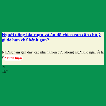
Người uống bia rượu và ăn đồ chiên rán cần chú ý
gì để hạn chế bệnh gan?
Những năm gần đây, các nhà nghiên cứu không ngừng lo ngại về lá
gan
2 Bình luận
21
Th7