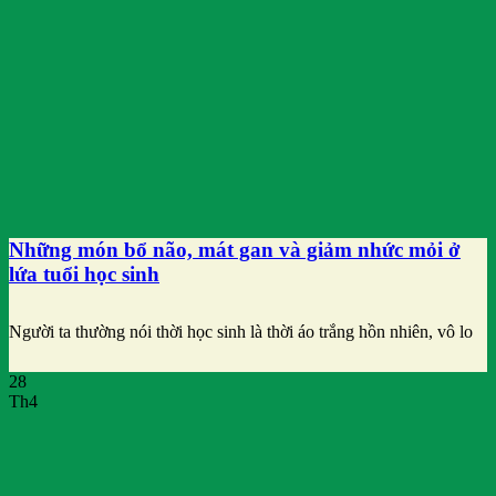
Những món bổ não, mát gan và giảm nhức mỏi ở
lứa tuổi học sinh
Người ta thường nói thời học sinh là thời áo trắng hồn nhiên, vô lo
28
Th4