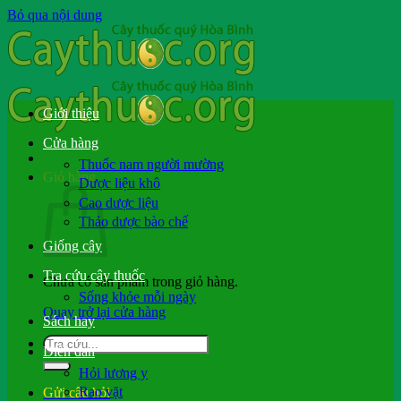
Bỏ qua nội dung
Giới thiệu
Cửa hàng
Thuốc nam người mường
Giỏ hàng
Dược liệu khô
Cao dược liệu
Thảo dược bào chế
Giống cây
Tra cứu cây thuốc
Chưa có sản phẩm trong giỏ hàng.
Sống khỏe mỗi ngày
Quay trở lại cửa hàng
Sách hay
Diễn đàn
Hỏi lương y
Rao vặt
Gửi câu hỏi