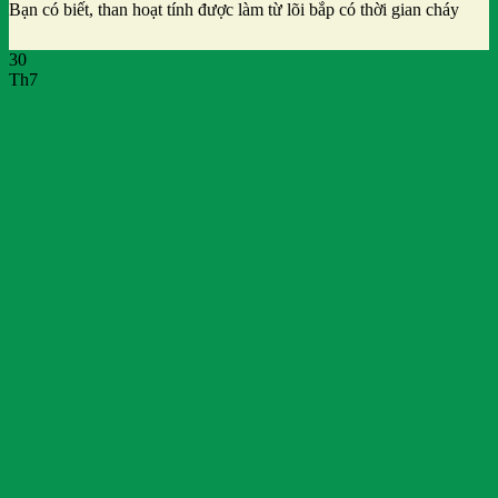
Bạn có biết, than hoạt tính được làm từ lõi bắp có thời gian cháy
30
Th7