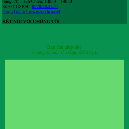
Sáng: 7h – 12h Chiều: 13h30 – 19h30
Số ĐT CSKH:
0978.78.44.11
Đơn vị tài trợ:
www.xexinh.net
KẾT NỐI VỚI CHÚNG TÔI
Bạn cần giúp đỡ?
Chúng tôi luôn sẵn sàng hỗ trợ bạn.