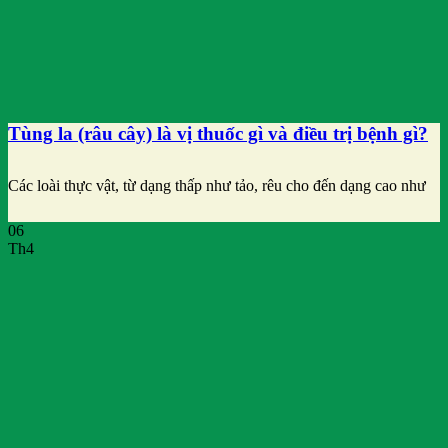
Tùng la (râu cây) là vị thuốc gì và điều trị bệnh gì?
Các loài thực vật, từ dạng thấp như tảo, rêu cho đến dạng cao như
06
Th4