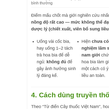
bình thường
Điểm mấu chốt mà giới nghiên cứu nh
nồng độ rất cao — mức không thể đ
dược lý (chiết xuất, viên bổ sung liều
Uống vài cốc bia,
Hiện
chưa có
hay uống 1–2 tách
nghiệm lâm s
trà hoa bia để dễ
nam giới
chứ
ngủ:
không đủ
để
hoa bia làm gi
gây ảnh hưởng sinh
một cách có ý
lý đáng kể.
liều an toàn.
4. Cách dùng truyền th
Theo “Từ điển Cây thuốc Việt Nam”, hoa