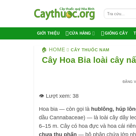
Bỏ
qua
nội
dung
GIỚI THIỆU
CỬA HÀNG
GIỐNG CÂY
🏠 HOME
CÂY THUỐC NAM
Cây Hoa Bia loài cây nấ
ĐĂNG 
👁️ Lượt xem:
38
Hoa bia — còn gọi là
hublông, húp lôn
dầu Cannabaceae) — là loài cây dây leo
6–15 m. Cây có hoa đực và hoa cái riêng
chưa thụ phấn
— bộ phận chứa lớp nh