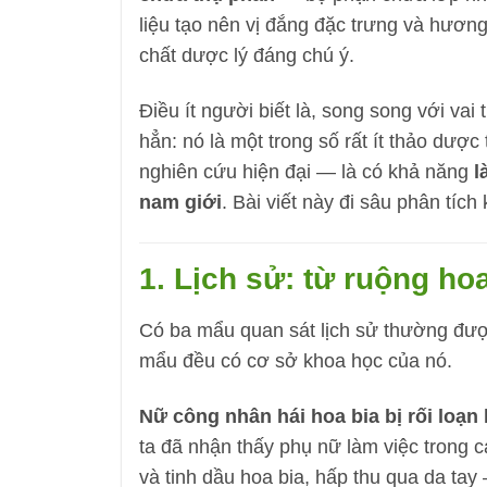
liệu tạo nên vị đắng đặc trưng và hươn
chất dược lý đáng chú ý.
Điều ít người biết là, song song với vai
hẳn: nó là một trong số rất ít thảo dược
nghiên cứu hiện đại — là có khả năng
l
nam giới
. Bài viết này đi sâu phân tích
1. Lịch sử: từ ruộng hoa
Có ba mẩu quan sát lịch sử thường được 
mẩu đều có cơ sở khoa học của nó.
Nữ công nhân hái hoa bia bị rối loạn 
ta đã nhận thấy phụ nữ làm việc trong 
và tinh dầu hoa bia, hấp thu qua da tay