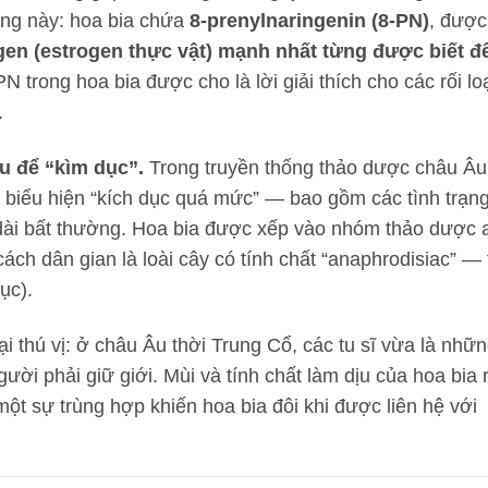
ượng này: hoa bia chứa
8-prenylnaringenin (8-PN)
, được
gen (estrogen thực vật) mạnh nhất từng được biết đ
N trong hoa bia được cho là lời giải thích cho các rối lo
.
u để “kìm dục”.
Trong truyền thống thảo dược châu Âu
biểu hiện “kích dục quá mức” — bao gồm các tình trạn
dài bất thường. Hoa bia được xếp vào nhóm thảo dược 
ch dân gian là loài cây có tính chất “anaphrodisiac” —
ục).
ại thú vị: ở châu Âu thời Trung Cổ, các tu sĩ vừa là nhữ
ười phải giữ giới. Mùi và tính chất làm dịu của hoa bia r
một sự trùng hợp khiến hoa bia đôi khi được liên hệ với