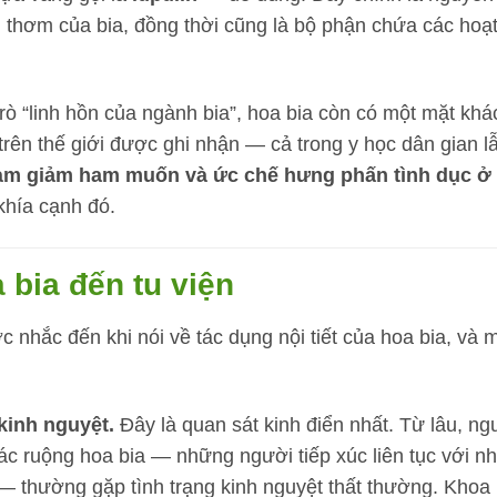
g thơm của bia, đồng thời cũng là bộ phận chứa các hoạ
 trò “linh hồn của ngành bia”, hoa bia còn có một mặt khá
 trên thế giới được ghi nhận — cả trong y học dân gian l
àm giảm ham muốn và ức chế hưng phấn tình dục ở
 khía cạnh đó.
 bia đến tu viện
nhắc đến khi nói về tác dụng nội tiết của hoa bia, và 
kinh nguyệt.
Đây là quan sát kinh điển nhất. Từ lâu, ng
các ruộng hoa bia — những người tiếp xúc liên tục với n
 — thường gặp tình trạng kinh nguyệt thất thường. Khoa