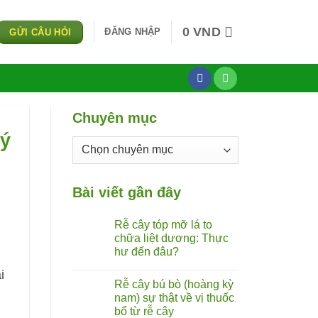
0
VND
ĐĂNG NHẬP
GỬI CÂU HỎI
Chuyên mục
lý
Chuyên
mục
Bài viết gần đây
Rễ cây tóp mỡ lá to
chữa liệt dương: Thực
hư đến đâu?
Không
i
có
Rễ cây bú bò (hoàng kỳ
bình
luận
nam) sự thật về vị thuốc
ở
bổ từ rễ cây
Rễ