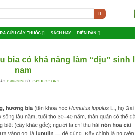
TRA CỨU CÂY THUỐC
SÁCH HAY
DIỄN ĐÀN
u bia có khả năng làm “dịu” sinh 
nam
VÀO
11/06/2026
BỞI
CAYHUOC ORG
g, hương bia
(tên khoa học
Humulus lupulus
L., họ Gai
 sống lâu năm, tuổi thọ 30–40 năm, thân quấn có thể dà
 biệt (cây khác gốc); người ta chỉ thu hái
nón hoa cái
ựa vàng gọi là
lupulin
— để dùng. Đây chính là nguyên