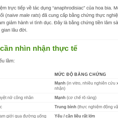
ệm trực tiếp về tác dụng “anaphrodisiac” của hoa bia. M
ối (
naive male rats
) đã cung cấp bằng chứng thực nghi
làm giảm hành vi tình dục. Đây là bằng chứng tiền lâm s
gian lâu đời.
cần nhìn nhận thực tế
ểu lầm:
MỨC ĐỘ BẰNG CHỨNG
Mạnh
(in vitro, nhiều nghiên cứu 
nhận)
guyệt nữ công nhân
Mạnh
(cơ chế rõ ràng)
ực
Trung bình
(thực nghiệm động vậ
 nam giới qua đường uống
Yếu / cần liều rất lớn