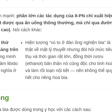
ấn mạnh:
phần lớn các tác dụng của 8-PN chỉ xuất hiệ
ạt được qua ăn uống thông thường, mà chỉ qua đườ
 cao)
. Nói cách khác:
 thử
Hiện tượng “vú to ở đàn ông nghiện bia” là
àng trên
thật về mặt lý thuyết nhưng đòi hỏi mức tiê
ng minh
thụ và thời gian rất lớn, đồng thời rượu
ảm libido
(ethanol) bản thân nó cũng độc cho tinh ho
 nghĩa ở
và làm rối loạn nội tiết — nên không thể qu
hết cho riêng hoa bia.
ống
 bia được dùng trong y học với các cách sau: