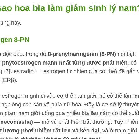
sao hoa bia làm giảm sinh lý nam
dụng này.
ogen 8-PN
a độc đáo, trong đó
8-prenylnaringenin (8-PN)
nổi bật.
 phytoestrogen mạnh nhất từng được phát hiện
, có
 (17β-estradiol — estrogen tự nhiên của cơ thể) để gắn 
 (ERβ).
h estrogen mạnh đi vào cơ thể nam giới, nó có thể làm
m
, nghiêng cán cân về phía nữ hóa. Đây là cơ sở lý thuyết
 gian: nam giới uống quá nhiều bia lâu năm có thể xuấ
ynecomastia)
— mô vú phát triển bất thường. Tuy nhiên
ột
lượng phơi nhiễm rất lớn và kéo dài
, và ở nam giới