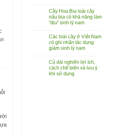
cây
Không
tóp
t
có
mỡ
Cây Hoa Bia loài cây
bình
lá
luận
nấu bia có khả năng làm
to
ở
chữa
“dịu” sinh lý nam
Rễ
liệt
cây
dương:
Không
c
bú
Thực
có
bò
Các loài cây ở Việt Nam
hư
bình
ẫn
(hoàng
đến
luận
có ghi nhận tác dụng
kỳ
ở
đâu?
nam)
giảm sinh lý nam
Cây
sự
Hoa
thật
Không
Bia
về
có
loài
Củ dái nghiến lợi ích,
vị
bình
cây
thuốc
luận
cách chế biến và lưu ý
nấu
ở
bổ
bia
khi sử dụng
Các
từ
có
loài
rễ
khả
Không
cây
cây
năng
có
ở
làm
bình
Việt
mỗi
“dịu”
luận
Nam
ở
sinh
có
Củ
lý
ghi
dái
nam
nhận
nghiến
tác
lợi ích,
dụng
ười
cách chế biến
giảm
và
sinh
lưu ý
hựa
lý
khi
nam
sử
dụng