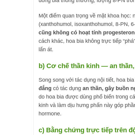
uống bia thông thường, lượng 8-PN tron
Một điểm quan trọng về mặt khoa học: n
(xanthohumol, isoxanthohumol, 8-PN,
cũng không có hoạt tính progesteron
cách khác, hoa bia không trực tiếp “phá
lấn át.
b) Cơ chế thần kinh — an thần,
Song song với tác dụng nội tiết, hoa bi
đắng
có tác dụng
an thần, gây buồn n
do hoa bia được dùng phổ biến trong cá
kinh và làm dịu hưng phấn này góp phầ
hormone.
c) Bằng chứng trực tiếp trên đ