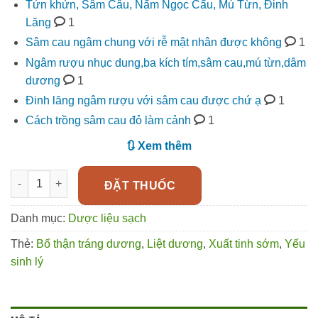
Tứn khửn, Sâm Câu, Nấm Ngọc Cẩu, Mú Từn, Đinh
Lăng
1
Sâm cau ngâm chung với rễ mật nhân được không
1
Ngâm rượu nhục dung,ba kích tím,sâm cau,mú từn,dâm
dương
1
Đinh lăng ngâm rượu với sâm cau được chứ ạ
1
Cách trồng sâm cau đỏ làm cảnh
1
🔃 Xem thêm
Sâm cau tươi (tiên mao) bổ thận tráng dương CỰC MẠNH số l
ĐẶT THUỐC
Danh mục:
Dược liệu sạch
Thẻ:
Bổ thận tráng dương
,
Liệt dương
,
Xuất tinh sớm
,
Yếu
sinh lý