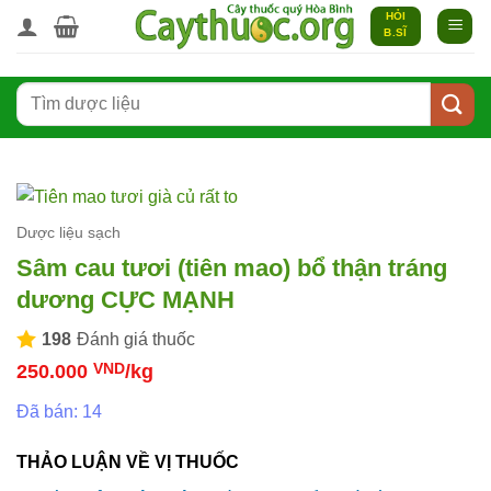
Bỏ
HỎI
B.SĨ
qua
nội
Tìm
dung
kiếm:
Dược liệu sạch
Sâm cau tươi (tiên mao) bổ thận tráng
dương CỰC MẠNH
198
Đánh giá thuốc
250.000
VND
/kg
Đã bán: 14
THẢO LUẬN VỀ VỊ THUỐC