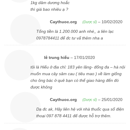
1kg dâm dương hoắc
thì giá bao nhiêu ạ ?
Caythuoc.org
–
10/02/2020
(Dược sĩ)
Tổng tiền là 1.200.000 anh nhé,, a liên lạc
0978784411 để đc tư vấ thêm nha a
lê trung hiếu
–
17/01/2020
tôi là Hiếu ở địa chỉ: 183 yên lãng- đống đa – hà nội
muốn mua cây sâm cau ( tiêu mao ) về làm giống
cho ông bác ở quê bạn có thể giao hàng đến đó
được không
Caythuoc.org
–
25/01/2020
(Dược sĩ)
Dạ đc ak, Hãy liên hệ với nhà thuốc qua số điện
thoại 097 878 4411 để được hỗ trợ thêm.