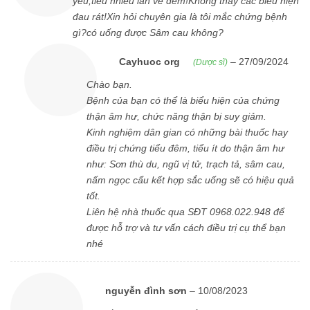
yếu,tiểu nhiều lần về đêm!Không thấy các biểu hiện
đau rát!Xin hỏi chuyên gia là tôi mắc chứng bệnh
gì?có uống được Sâm cau không?
Cayhuoc org
–
27/09/2024
(Dược sĩ)
Chào bạn.
Bệnh của bạn có thể là biểu hiện của chứng
thận âm hư, chức năng thận bị suy giảm.
Kinh nghiệm dân gian có những bài thuốc hay
điều trị chứng tiểu đêm, tiểu ít do thận âm hư
như: Sơn thù du, ngũ vị tử, trạch tả, sâm cau,
nấm ngọc cẩu kết hợp sắc uống sẽ có hiệu quả
tốt.
Liên hệ nhà thuốc qua SĐT 0968.022.948 để
được hỗ trợ và tư vấn cách điều trị cụ thể bạn
nhé
nguyễn đình sơn
–
10/08/2023