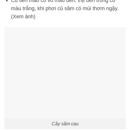
Củ tiên mao có vỏ màu đen, thịt bên trong có
màu trắng, khi phơi củ sâm có mùi thơm ngậy.
(Xem ảnh)
Cây sâm cau