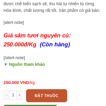
được chế biến sạch sẽ, thu hái tự nhiên từ rừng
Hòa Bình, chất lượng rất tốt. Sản phẩm có giá bán:
[alert-note]
Giá sâm tươi nguyên củ:
250.000đ/Kg
(Còn hàng)
[/alert-note]
▼
Nguồn tham khảo
250.000
VND
/kg
Sâm cau tươi (tiên mao) bổ thận tráng dương CỰC MẠNH số l
ĐẶT THUỐC