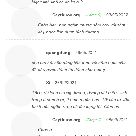
Ngọc linh khô có đc ko ạ ?
Caythuoc.org
–
03/05/2022
(Dược sĩ)
Chào bạn, bạn ngâm chung sâm cau với sâm
dây ngọc linh được bình thường
quangdung
–
29/05/2021
cho em hỏi nếu dùng tiên mao với nấm ngọc cẩu
để nấu nước dùng thì dùng như nào ạ
Xi
–
26/02/2021
Tôi bị rối loạn cương dương, dương vật mềm, tinh
trùng ít nhanh ra, ít ham muốn hơn. Tôi cần tư vấn
bài thuốc ngâm rượu có tác dụng tốt. Cảm ơn
Caythuoc.org
–
08/03/2021
(Dược sĩ)
Chào a