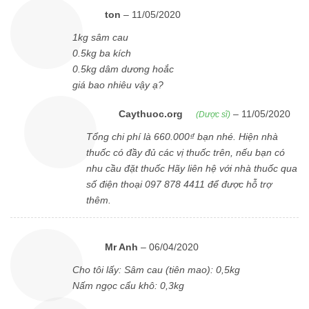
ton
–
11/05/2020
1kg sâm cau
0.5kg ba kích
0.5kg dâm dương hoắc
giá bao nhiêu vậy ạ?
Caythuoc.org
–
11/05/2020
(Dược sĩ)
Tổng chi phí là 660.000₫ bạn nhé. Hiện nhà
thuốc có đầy đủ các vị thuốc trên, nếu bạn có
nhu cầu đặt thuốc Hãy liên hệ với nhà thuốc qua
số điện thoại 097 878 4411 để được hỗ trợ
thêm.
Mr Anh
–
06/04/2020
Cho tôi lấy: Sâm cau (tiên mao): 0,5kg
Nấm ngọc cẩu khô: 0,3kg