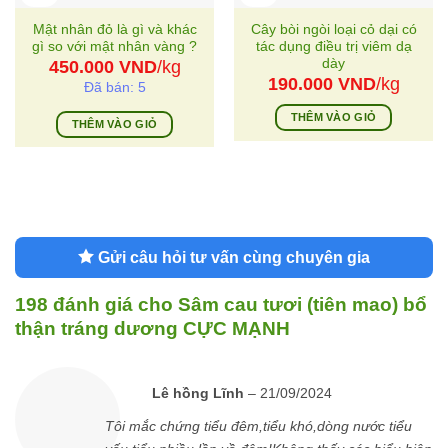
Mật nhân đỏ là gì và khác
Cây bòi ngòi loại cỏ dại có
gì so với mật nhân vàng ?
tác dụng điều trị viêm dạ
dày
450.000
VND
/kg
190.000
VND
/kg
Đã bán: 5
THÊM VÀO GIỎ
THÊM VÀO GIỎ
Gửi câu hỏi tư vấn cùng chuyên gia
198 đánh giá cho
Sâm cau tươi (tiên mao) bổ
thận tráng dương CỰC MẠNH
Lê hồng Lĩnh
–
21/09/2024
Tôi mắc chứng tiểu đêm,tiểu khó,dòng nước tiểu