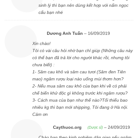
sinh lý thì bạn nên dùng kết hợp với nấm ngọc
cẩu bạn nhé
Dương Anh Tuấn
–
16/09/2019
Xin chào!
Tôi có vài câu hỏi nhờ bạn chỉ giúp (Những câu này
có thể bạn đã trả lời cho người khác rồi, nhưng tôi
chưa biết) :
1- Sâm cau khô và sâm cau tươi (Sâm đen Tiên
mao) ngâm rượu loại nào uống mùi thơm hơn?
2- Nếu mua sâm cau khô của bạn khi về có phải
chế biến khử độc gì không trước khi ngâm rượu?
3- Cách mua của bạn như thế nào?Tối thiểu bao
nhiêu kg thì bạn mới shipping, Tôi đang ở Hà nội.
Cảm ơn
Caythuoc.org
–
24/09/2019
(Dược sĩ)
Chào bạn theo kinh nghiệm dân gian nếu ngâm