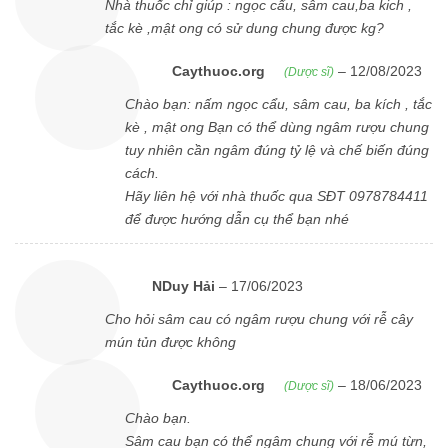
Nhà thuốc chỉ giúp : ngọc cẩu, sâm cau,ba kich ,
tắc kè ,mật ong có sử dung chung được kg?
Caythuoc.org
–
12/08/2023
(Dược sĩ)
Chào bạn: nấm ngọc cẩu, sâm cau, ba kích , tắc
kè , mật ong Bạn có thể dùng ngâm rượu chung
tuy nhiên cần ngâm đúng tỷ lệ và chế biến đúng
cách.
Hãy liên hệ với nhà thuốc qua SĐT 0978784411
để được hướng dẫn cụ thể bạn nhé
NDuy Hải
–
17/06/2023
Cho hỏi sâm cau có ngâm rượu chung với rễ cây
mún tủn được không
Caythuoc.org
–
18/06/2023
(Dược sĩ)
Chào bạn.
Sâm cau bạn có thể ngâm chung với rễ mú từn,