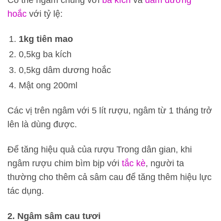
Có thể ngâm chung với
ba kích
và
dâm dương
hoắc
với tỷ lệ:
1kg tiên mao
0,5kg ba kích
0,5kg dâm dương hoắc
Mật ong 200ml
Các vị trên ngâm với 5 lít rượu, ngâm từ 1 tháng trở
lên là dùng được.
Để tăng hiệu quả của rượu Trong dân gian, khi
ngâm rượu chim bìm bịp với
tắc kè
, người ta
thường cho thêm cả sâm cau để tăng thêm hiệu lực
tác dụng.
2. Ngâm sâm cau tươi