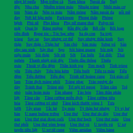
nhọt lở ngứa
Mụn trứng cá
Nam khoa
Ngoài da
Ngộ
độc
Nha chu
Nhiễm trùng máu
Nhuận tràng
Nhồi máu cơ
tim
Nám da
Nôn ra máu
Nấm móng
Nấm ngoài da
nổi mề
đay
Nứt kẽ hậu môn
Parkinson
Phong thấp
Phòng
bệnh
Phù nề
Phụ khoa
Phụ nữ mang thai
Polyp túi
mật
Quai bị
Răng miệng
Rắn độc cắn
Rết cắn
Rối loạn
tiền đình
Rụng tóc - Tóc bạc sớm
Sa dạ con
Sa trực
tràng
Say xe
Suy nhược cơ thể
Suy nhược thần kinh
Suy
thận
Suy thận - Thận hư
Sán chó
Sán máu
Sưng vú
Sản
phụ sau sinh
Sảy thai
Sẹo
Sỏi bàng quang
Sỏi mật
Sỏi
niệu quản
Sỏi thận
Sốt rét
Sởi
Tai biến
Tai điếc
Thai
nghén
Thanh nhiệt giải độc
Thiên đầu thống
Thiếu
máu
Thoát vị đĩa đệm
Thần kinh tọa
Tim mạch
Tinh trùng
yếu
Tiêu chảy
Tiêu hóa kém
Tiểu buốt
Tiểu ra máu
Tiểu
đêm
Tiểu đường
Tiểu đục
Trinh nữ hoàng cung
Trà giảo cổ
lam
Tràn dịch màng phổi
Tràng nhạc
Trào ngược dạ
dày
Tránh thai
Trúng gió
Trĩ nội trĩ ngoại
Trầm cảm
Trẻ
nhỏ
tuần hoàn máu
Tàn nhang
Táo bón
Tâm thần phân
liệt
Tăng cân
Tăng cường miễn dịch
Tăng cường tiêu
hóa
Tăng cường trí nhớ
Tăng kích thước vòng 1
Tưa
lưỡi
Tẩy giun
Tắc kè
Tụ máu
Tỳ thận hư nhược
Tỳ vị hư
hàn
U nang buồng trứng
Ung thư
Ung thư dạ dày
Ung thư
gan
Ung thư giai đoạn cuối
Ung thư hạch
Ung thư máu
Ung
thư phổi
Ung thư vòm họng
Ung thư vú
U tuyến vú
U xơ
tuyến tiền liệt
U xơ tử cung
Viêm amidan
Viêm bàng