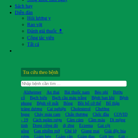
Sách hay
Diễn đàn
Hỏi lương y
Rao vặt
Đánh giá thuốc 💊
Cộng tác viên
Tất cả
Tra cứu theo bệnh
Alzheimer
An thai
Bài thuốc nam
Béo phì
Bướu
cổ
Bạch biến
Bạch cầu máu trắng
Bệnh ban khỉ
Bệnh
phong
Bệnh về mắt
Bỏng
Bồi bổ cở thể
Bổ thận
tráng dương
Cai nghiện
Cholesterol
Chướng
bụng
Chảy máu cam
Chấn thương
Chốc đầu
COVID
- 19
Cách ngâm rượu
Cảm cúm
Cầm máu
Di mộng
tinh
Dong riềng đỏ
dị ứng
Eczema
Gai cột
sống
Gan nhiễm mỡ
Ghẻ lở
Giang mai
Giải độc bia
rượu
Giảm béo
Giảm cân
Giảm đau
Giời leo
Gút -