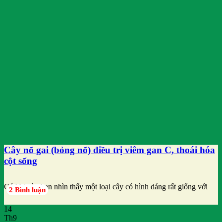
Cây nổ gai (bỏng nổ) điều trị viêm gan C, thoái hóa
cột sống
Có khi nào bạn nhìn thấy một loại cây có hình dáng rất giống với
2 Bình luận
14
Th9