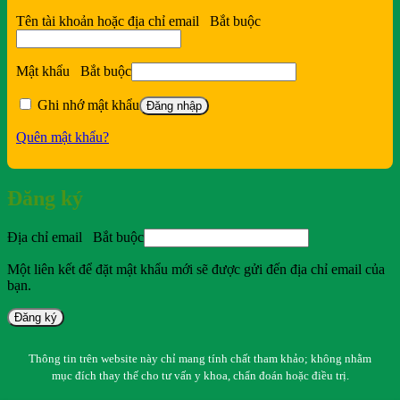
Tên tài khoản hoặc địa chỉ email
Bắt buộc
Mật khẩu
Bắt buộc
Ghi nhớ mật khẩu
Đăng nhập
Quên mật khẩu?
Đăng ký
Địa chỉ email
Bắt buộc
Một liên kết để đặt mật khẩu mới sẽ được gửi đến địa chỉ email của
bạn.
Đăng ký
Thông tin trên website này chỉ mang tính chất tham khảo; không nhằm
mục đích thay thế cho tư vấn y khoa, chẩn đoán hoặc điều trị.