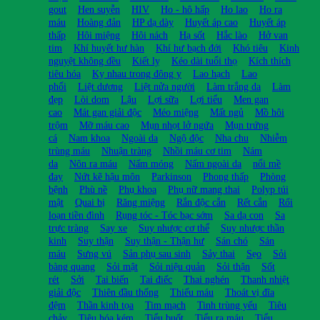
gout
Hen suyễn
HIV
Ho - hô hấp
Ho lao
Ho ra
máu
Hoàng đản
HP dạ dày
Huyết áp cao
Huyết áp
thấp
Hôi miệng
Hôi nách
Hạ sốt
Hắc lào
Hở van
tim
Khí huyết hư hàn
Khí hư bạch đới
Khó tiêu
Kinh
nguyệt không đều
Kiết lỵ
Kéo dài tuổi thọ
Kích thích
tiêu hóa
Kỵ nhau trong đông y
Lao hạch
Lao
phổi
Liệt dương
Liệt nửa người
Làm trắng da
Làm
đẹp
Lòi dom
Lậu
Lợi sữa
Lợi tiểu
Men gan
cao
Mát gan giải độc
Méo miệng
Mất ngủ
Mồ hôi
trộm
Mỡ máu cao
Mụn nhọt lở ngứa
Mụn trứng
cá
Nam khoa
Ngoài da
Ngộ độc
Nha chu
Nhiễm
trùng máu
Nhuận tràng
Nhồi máu cơ tim
Nám
da
Nôn ra máu
Nấm móng
Nấm ngoài da
nổi mề
đay
Nứt kẽ hậu môn
Parkinson
Phong thấp
Phòng
bệnh
Phù nề
Phụ khoa
Phụ nữ mang thai
Polyp túi
mật
Quai bị
Răng miệng
Rắn độc cắn
Rết cắn
Rối
loạn tiền đình
Rụng tóc - Tóc bạc sớm
Sa dạ con
Sa
trực tràng
Say xe
Suy nhược cơ thể
Suy nhược thần
kinh
Suy thận
Suy thận - Thận hư
Sán chó
Sán
máu
Sưng vú
Sản phụ sau sinh
Sảy thai
Sẹo
Sỏi
bàng quang
Sỏi mật
Sỏi niệu quản
Sỏi thận
Sốt
rét
Sởi
Tai biến
Tai điếc
Thai nghén
Thanh nhiệt
giải độc
Thiên đầu thống
Thiếu máu
Thoát vị đĩa
đệm
Thần kinh tọa
Tim mạch
Tinh trùng yếu
Tiêu
chảy
Tiêu hóa kém
Tiểu buốt
Tiểu ra máu
Tiểu