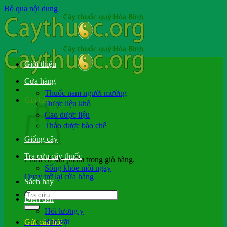
Bỏ qua nội dung
Giới thiệu
Cửa hàng
Thuốc nam người mường
Giỏ hàng
Dược liệu khô
Cao dược liệu
Thảo dược bào chế
Giống cây
Tra cứu cây thuốc
Chưa có sản phẩm trong giỏ hàng.
Sống khỏe mỗi ngày
Quay trở lại cửa hàng
Sách hay
Diễn đàn
Hỏi lương y
Rao vặt
Gửi câu hỏi