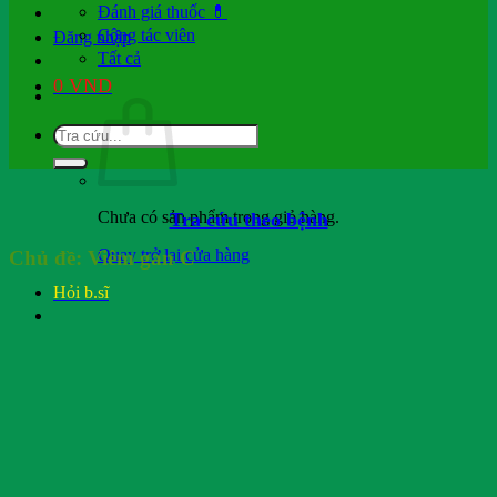
Đánh giá thuốc 💊
Cộng tác viên
Đăng nhập
Tất cả
0
VND
Chưa có sản phẩm trong giỏ hàng.
Tra cứu theo bệnh
Quay trở lại cửa hàng
Chủ đề:
Viêm gan C
Hỏi b.sĩ