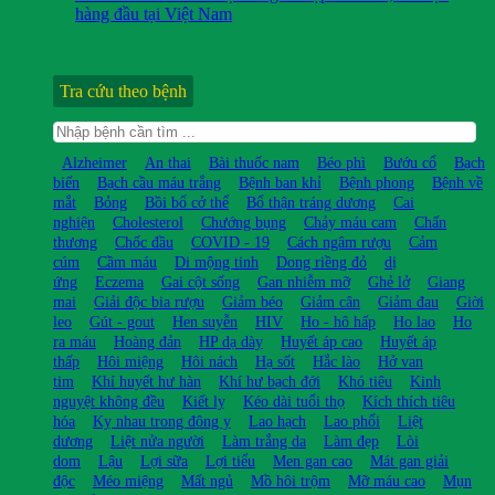
hàng đầu tại Việt Nam
Tra cứu theo bệnh
Alzheimer
An thai
Bài thuốc nam
Béo phì
Bướu cổ
Bạch
biến
Bạch cầu máu trắng
Bệnh ban khỉ
Bệnh phong
Bệnh về
mắt
Bỏng
Bồi bổ cở thể
Bổ thận tráng dương
Cai
nghiện
Cholesterol
Chướng bụng
Chảy máu cam
Chấn
thương
Chốc đầu
COVID - 19
Cách ngâm rượu
Cảm
cúm
Cầm máu
Di mộng tinh
Dong riềng đỏ
dị
ứng
Eczema
Gai cột sống
Gan nhiễm mỡ
Ghẻ lở
Giang
mai
Giải độc bia rượu
Giảm béo
Giảm cân
Giảm đau
Giời
leo
Gút - gout
Hen suyễn
HIV
Ho - hô hấp
Ho lao
Ho
ra máu
Hoàng đản
HP dạ dày
Huyết áp cao
Huyết áp
thấp
Hôi miệng
Hôi nách
Hạ sốt
Hắc lào
Hở van
tim
Khí huyết hư hàn
Khí hư bạch đới
Khó tiêu
Kinh
nguyệt không đều
Kiết lỵ
Kéo dài tuổi thọ
Kích thích tiêu
hóa
Kỵ nhau trong đông y
Lao hạch
Lao phổi
Liệt
dương
Liệt nửa người
Làm trắng da
Làm đẹp
Lòi
dom
Lậu
Lợi sữa
Lợi tiểu
Men gan cao
Mát gan giải
độc
Méo miệng
Mất ngủ
Mồ hôi trộm
Mỡ máu cao
Mụn