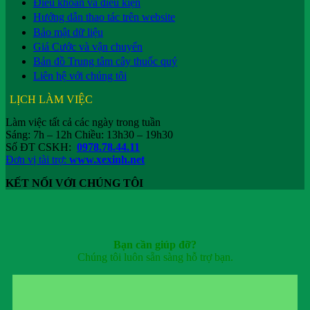
Điều khoản và điều kiện
Hướng dẫn thao tác trên website
Bảo mật dữ liệu
Giá Cước và vận chuyển
Bản đồ Trung tâm cây thuốc quý
Liên hệ với chúng tôi
LỊCH LÀM VIỆC
Làm việc tất cả các ngày trong tuần
Sáng: 7h – 12h Chiều: 13h30 – 19h30
Số ĐT CSKH:
0978.78.44.11
Đơn vị tài trợ:
www.xexinh.net
KẾT NỐI VỚI CHÚNG TÔI
Bạn cần giúp đỡ?
Chúng tôi luôn sẵn sàng hỗ trợ bạn.