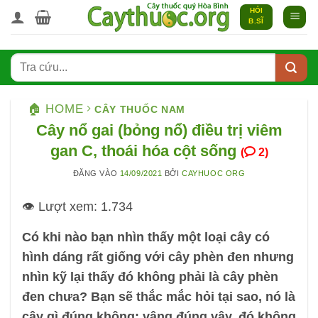
Bỏ
HỎI
B.SĨ
qua
nội
dung
🏠 HOME
CÂY THUỐC NAM
Cây nổ gai (bỏng nổ) điều trị viêm
gan C, thoái hóa cột sống
(
2)
ĐĂNG VÀO
14/09/2021
BỞI
CAYHUOC ORG
👁️ Lượt xem:
1.734
Có khi nào bạn nhìn thấy một loại cây có
hình dáng rất giống với cây phèn đen nhưng
nhìn kỹ lại thấy đó không phải là cây phèn
đen chưa? Bạn sẽ thắc mắc hỏi tại sao, nó là
cây gì đúng không; vâng đúng vậy, đó không