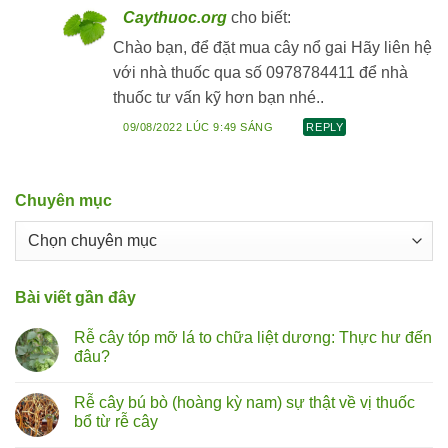
Caythuoc.org
cho biết:
Chào bạn, để đặt mua cây nổ gai Hãy liên hệ
với nhà thuốc qua số 0978784411 để nhà
thuốc tư vấn kỹ hơn bạn nhé..
09/08/2022 LÚC 9:49 SÁNG
REPLY
Chuyên mục
Chuyên
mục
Bài viết gần đây
Rễ cây tóp mỡ lá to chữa liệt dương: Thực hư đến
đâu?
Không
có
Rễ cây bú bò (hoàng kỳ nam) sự thật về vị thuốc
bình
luận
bổ từ rễ cây
ở
Rễ
Không