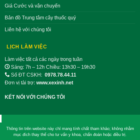
Giá Cước và vận chuyển
Bản đồ Trung tâm cây thuốc quý
Liên hệ với chúng tôi
LỊCH LÀM VIỆC
Làm việc tất cả các ngày trong tuần
Sáng: 7h – 12h Chiều: 13h30 – 19h30
Số ĐT CSKH:
0978.78.44.11
Đơn vị tài trợ:
www.xexinh.net
KẾT NỐI VỚI CHÚNG TÔI
Thông tin trên website này chỉ mang tính chất tham khảo; không nhằm
mục đích thay thế cho tư vấn y khoa, chẩn đoán hoặc điều trị.