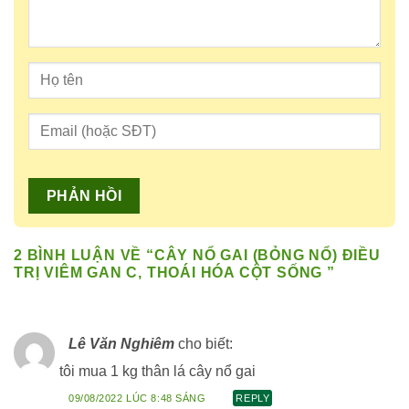
2 BÌNH LUẬN VỀ “
CÂY NỔ GAI (BỎNG NỔ) ĐIỀU
TRỊ VIÊM GAN C, THOÁI HÓA CỘT SỐNG
”
Lê Văn Nghiêm
cho biết:
tôi mua 1 kg thân lá cây nổ gai
09/08/2022 LÚC 8:48 SÁNG
REPLY