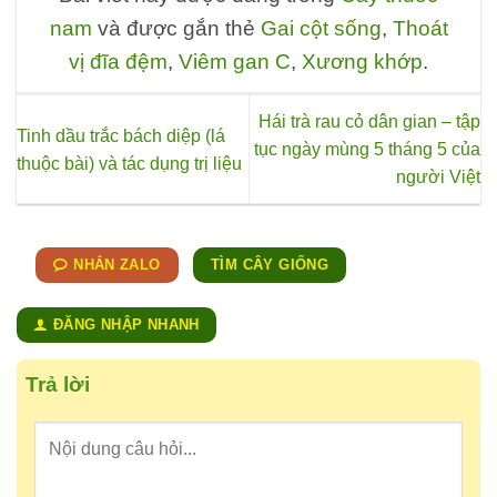
nam
và được gắn thẻ
Gai cột sống
,
Thoát
vị đĩa đệm
,
Viêm gan C
,
Xương khớp
.
Hái trà rau cỏ dân gian – tập
Tinh dầu trắc bách diệp (lá
tục ngày mùng 5 tháng 5 của
thuộc bài) và tác dụng trị liệu
người Việt
NHẮN ZALO
TÌM CÂY GIỐNG
ĐĂNG NHẬP NHANH
Trả lời