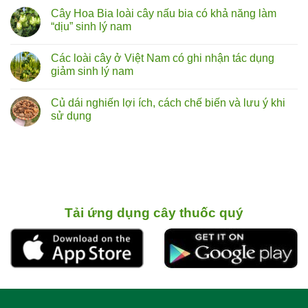
cây
có
Cây Hoa Bia loài cây nấu bia có khả năng làm
tóp
bình
mỡ
luận
“dịu” sinh lý nam
lá
ở
to
Rễ
Không
chữa
cây
có
Các loài cây ở Việt Nam có ghi nhận tác dụng
liệt
bú
bình
dương:
bò
luận
giảm sinh lý nam
Thực
(hoàng
ở
hư
kỳ
Cây
Không
đến
nam)
Hoa
có
Củ dái nghiến lợi ích, cách chế biến và lưu ý khi
đâu?
sự
Bia
bình
thật
loài
luận
sử dụng
về
cây
ở
vị
nấu
Các
Không
thuốc
bia
loài
có
bổ
có
cây
bình
từ
khả
ở
luận
rễ
năng
Việt
ở
cây
làm
Nam
Củ
“dịu”
có
dái
sinh
ghi
nghiến
lý
nhận
lợi ích,
nam
tác
cách chế biến
Tải ứng dụng cây thuốc quý
dụng
và
giảm
lưu ý
sinh
khi
lý
sử
nam
dụng