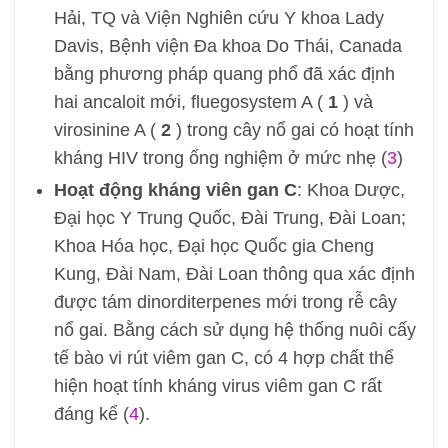
Hải, TQ và Viện Nghiên cứu Y khoa Lady
Davis, Bệnh viện Đa khoa Do Thái, Canada
bằng phương pháp quang phổ đã xác định
hai ancaloit mới, fluegosystem A (
1
) và
virosinine A (
2
) trong cây nổ gai có hoạt tính
kháng HIV trong ống nghiệm ở mức nhẹ (
3
)
Hoạt động kháng viên gan C
: Khoa Dược,
Đại học Y Trung Quốc, Đài Trung, Đài Loan;
Khoa Hóa học, Đại học Quốc gia Cheng
Kung, Đài Nam, Đài Loan thông qua xác định
được tám dinorditerpenes mới trong rễ cây
nổ gai. Bằng cách sử dụng hệ thống nuôi cấy
tế bào vi rút viêm gan C, có 4 hợp chất thể
hiện hoạt tính kháng virus viêm gan C rất
đáng kể (
4
).