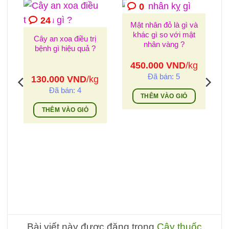
0
24
Mật nhân đỏ là gì và
khác gì so với mật
Cây an xoa điều trị
nhân vàng ?
bệnh gì hiệu quả ?
450.000
VND
/kg
Đã bán: 5
130.000
VND
/kg
Đã bán: 4
THÊM VÀO GIỎ
THÊM VÀO GIỎ
g
Bài viết này được đăng trong
Cây thuốc