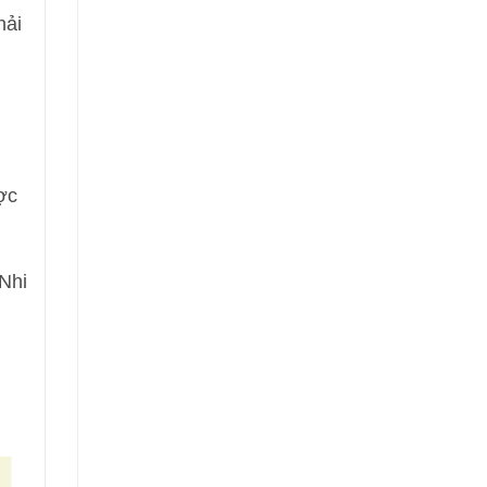
hải
ợc
Nhi