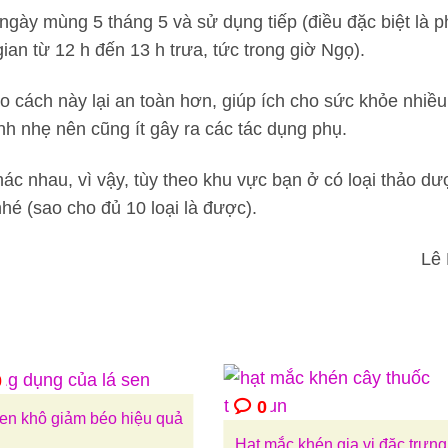
 ngày mùng 5 tháng 5 và sử dụng tiếp (điều đặc biệt là p
ian từ 12 h đến 13 h trưa, tức trong giờ Ngọ).
heo cách này lại an toàn hơn, giúp ích cho sức khỏe nhiều
nh nhẹ nên cũng ít gây ra các tác dụng phụ.
ác nhau, vì vậy, tùy theo khu vực bạn ở có loại thảo dư
hé (sao cho đủ 10 loại là được).
Lê 
0
0
sen khô giảm béo hiệu quả
Hạt mắc khén gia vị đặc trưng