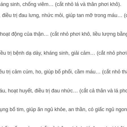
ng sinh, chống viêm… (cắt nhỏ lá và thân phơi khô).
 điều trị đau lưng, nhức mỏi, giúp tan mỡ trong máu… (
 hoạt động của thận… (cắt nhỏ phơi khô, liều lượng bằn
iều trị bệnh dạ dày, kháng sinh, giải cảm… (cắt nhỏ phơi
ều trị cảm cúm, ho, giúp bổ phổi, cầm máu… (cắt nhỏ th
u, hoạt huyết, điều trị đau nhức… (cắt cả thân và lá ph
ụng bổ tim, giúp ăn ngủ khỏe, an thần, có giấc ngủ ng