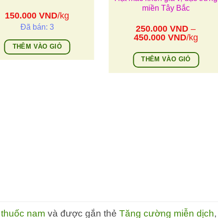
miền Tây Bắc
150.000
VND
/kg
Đã bán: 3
250.000
VND
–
Khoảng
450.000
VND
/kg
giá:
THÊM VÀO GIỎ
từ
THÊM VÀO GIỎ
250.00
đến
Sản
450.00
phẩm
này
có
nhiều
biến
thể.
Các
tùy
chọn
có
thể
 thuốc nam
và được gắn thẻ
Tăng cường miễn dịch
,