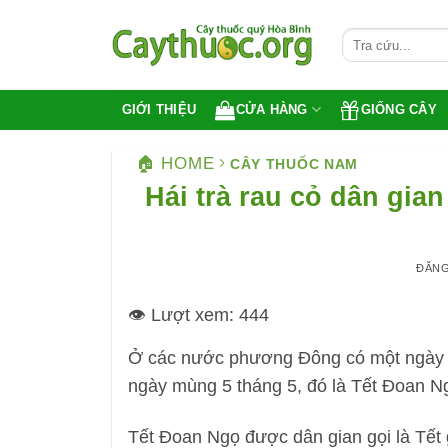
Bỏ
qua
nội
dung
CỬA HÀNG
GIỐNG CÂY
GIỚI THIỆU
🏠 HOME
CÂY THUỐC NAM
Hái trà rau cỏ dân gia
ĐĂN
👁️ Lượt xem:
444
Ở các nước phương Đông có một ngày T
ngày mùng 5 tháng 5, đó là Tết Đoan N
Tết Đoan Ngọ được dân gian gọi là Tết g