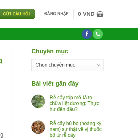
0
VND
ĐĂNG NHẬP
GỬI CÂU HỎI
Chuyên mục
a
Chuyên
mục
Bài viết gần đây
Rễ cây tóp mỡ lá to
chữa liệt dương: Thực
hư đến đâu?
Không
có
Rễ cây bú bò (hoàng kỳ
bình
luận
nam) sự thật về vị thuốc
ở
ng
bổ từ rễ cây
Rễ