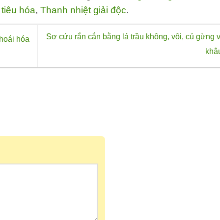
được
tiêu hóa
,
Thanh nhiệt giải độc
.
chọn
trên
Sơ cứu rắn cắn bằng lá trầu không, vôi, củ gừng 
trang
thoái hóa
sản
khâ
phẩm