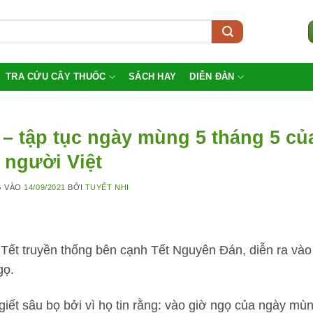
TRA CỨU CÂY THUỐC
SÁCH HAY
DIỄN ĐÀN
n – tập tục ngày mùng 5 tháng 5 củ
người Việt
G VÀO
14/09/2021
BỞI
TUYẾT NHI
ết truyền thống bên cạnh Tết Nguyên Đán, diễn ra vào
gọ.
iết sâu bọ bởi vì họ tin rằng: vào giờ ngọ của ngày mù