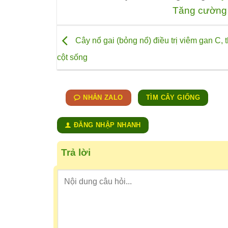
Tăng cường 
Cây nổ gai (bỏng nổ) điều trị viêm gan C, 
cột sống
NHẮN ZALO
TÌM CÂY GIỐNG
ĐĂNG NHẬP NHANH
Trả lời