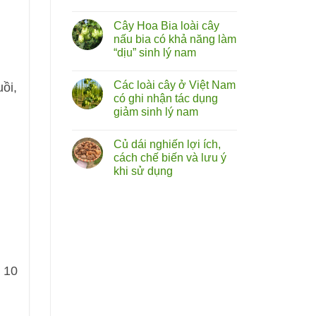
cây
Không
tóp
có
mỡ
Cây Hoa Bia loài cây
bình
lá
luận
nấu bia có khả năng làm
to
ở
chữa
“dịu” sinh lý nam
Rễ
liệt
cây
dương:
Không
bú
Thực
có
bò
Các loài cây ở Việt Nam
ồi,
hư
bình
(hoàng
đến
luận
có ghi nhận tác dụng
kỳ
ở
đâu?
nam)
giảm sinh lý nam
Cây
sự
Hoa
thật
Không
Bia
về
có
loài
Củ dái nghiến lợi ích,
vị
bình
cây
thuốc
luận
cách chế biến và lưu ý
nấu
ở
bổ
bia
khi sử dụng
Các
từ
có
loài
rễ
khả
Không
cây
cây
năng
có
ở
làm
bình
Việt
“dịu”
luận
Nam
ở
sinh
có
Củ
lý
ghi
dái
nam
nhận
nghiến
tác
lợi ích,
dụng
cách chế biến
g 10
giảm
và
sinh
lưu ý
lý
khi
nam
sử
dụng