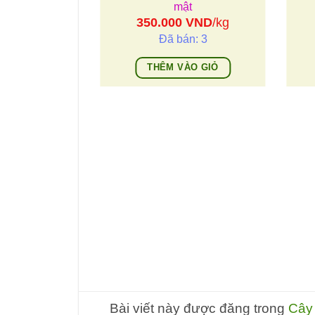
mật
350.000
VND
/kg
Đã bán: 3
THÊM VÀO GIỎ
ai leo giải độc
trị men gan cao
VND
/hộp
n: 12
ÀO GIỎ
Bài viết này được đăng trong
Cây