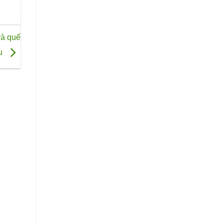
và quế
u