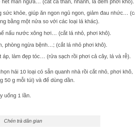
p hết mẩn ngứa… (cắt cả thân, nhánh, lá đem phơi khô).
g sức khỏe, giúp ăn ngon ngủ ngon, giảm đau nhức… (c
ợng bằng một nửa so với các loại lá khác).
hể nấu nước xông hơi… (cắt lá nhỏ, phơi khô).
m, phòng ngừa bệnh…; (cắt lá nhỏ phơi khô).
 áp, làm đẹp tóc… (rửa sạch rồi phơi cả cây, lá và rễ).
chọn hái 10 loại có sẵn quanh nhà rồi cắt nhỏ, phơi khô,
g 50 g mỗi túi) và để dùng dần.
y uống 1 lần.
Chén trà dân gian