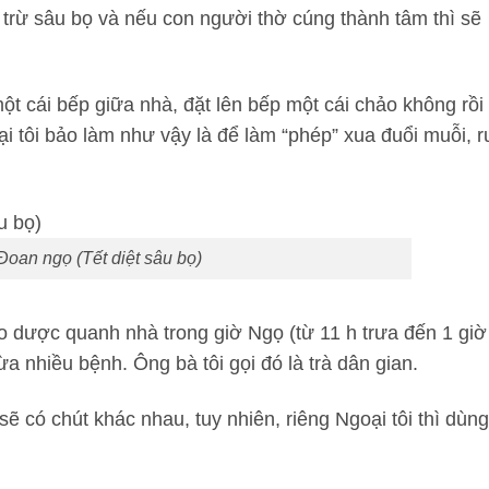
t trừ sâu bọ và nếu con người thờ cúng thành tâm thì sẽ
ột cái bếp giữa nhà, đặt lên bếp một cái chảo không rồi
i tôi bảo làm như vậy là để làm “phép” xua đuổi muỗi, ru
Đoan ngọ (Tết diệt sâu bọ)
hảo dược quanh nhà trong giờ Ngọ (từ 11 h trưa đến 1 giờ
ừa nhiều bệnh. Ông bà tôi gọi đó là trà dân gian.
 sẽ có chút khác nhau, tuy nhiên, riêng Ngoại tôi thì dùn