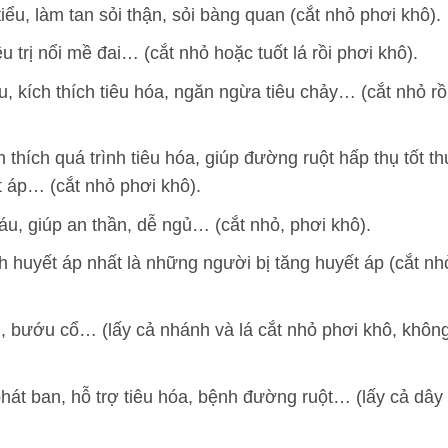
iểu, làm tan sỏi thận, sỏi bàng quan (cắt nhỏ phơi khô).
u trị nổi mề đai… (cắt nhỏ hoặc tuốt lá rồi phơi khô).
 kích thích tiêu hóa, ngăn ngừa tiêu chảy… (cắt nhỏ rồ
 thích quá trình tiêu hóa, giúp đường ruột hấp thụ tốt t
 áp… (cắt nhỏ phơi khô).
u, giúp an thần, dễ ngủ… (cắt nhỏ, phơi khô).
h huyết áp nhất là những người bị tăng huyết áp (cắt nh
, bướu cổ… (lấy cả nhánh và lá cắt nhỏ phơi khô, khôn
phát ban, hỗ trợ tiêu hóa, bệnh đường ruột… (lấy cả dây