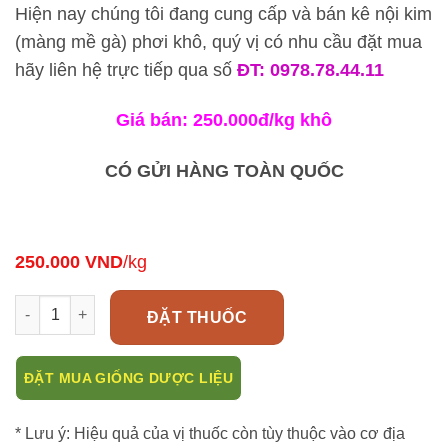
Hiện nay chúng tôi đang cung cấp và bán kê nội kim
(màng mề gà) phơi khô, quý vị có nhu cầu đặt mua
hãy liên hệ trực tiếp qua số
ĐT: 0978.78.44.11
Giá bán: 250.000đ/kg khô
CÓ GỬI HÀNG TOÀN QUỐC
250.000
VND
/kg
Kê nội kim (màng mề gà) điều trị viêm đại tràng số lượng
ĐẶT THUỐC
ĐẶT MUA GIỐNG DƯỢC LIỆU
* Lưu ý: Hiệu quả của vị thuốc còn tùy thuộc vào cơ địa