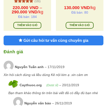
(131)
Được xếp
220.000
VND
–
130.000
VND
/kg
hạng
5
5
Khoảng
290.000
VND
/kg
Đã bán: 80
sao
giá:
Đã bán: 184
từ
220.000 VND
THÊM VÀO GIỎ
THÊM VÀO GIỎ
đến
Sản
290.000 VND
phẩm
Gửi câu hỏi tư vấn cùng chuyên gia
này
có
nhiều
Đánh giá
biến
thể.
Các
Nguyễn Tuấn anh
–
17/11/2019
tùy
Xin hỏi cách dùng và liều dùng Kê nội kim ạ .xin cảm ơn
chọn
có
Caythuoc.org
–
20/11/2019
(Dược sĩ)
thể
được
Bạn tham khảo thông tin trên bài viết đã có đầy đủ bạn nhé
chọn
trên
Nguyễn văn bảo
–
26/11/2019
trang