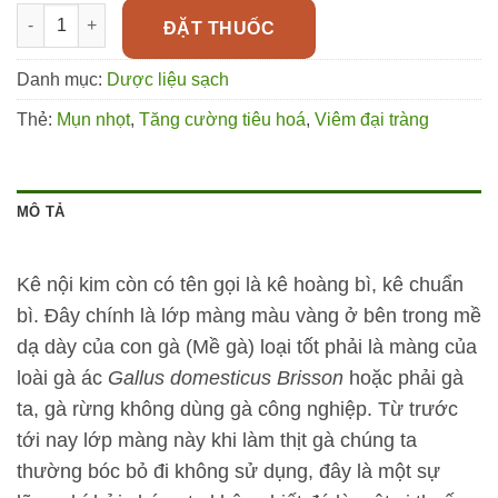
Kê nội kim (màng mề gà) điều trị viêm đại tràng số lượng
ĐẶT THUỐC
Danh mục:
Dược liệu sạch
Thẻ:
Mụn nhọt
,
Tăng cường tiêu hoá
,
Viêm đại tràng
MÔ TẢ
Kê nội kim còn có tên gọi là kê hoàng bì, kê chuẩn
bì. Đây chính là lớp màng màu vàng ở bên trong mề
dạ dày của con gà (Mề gà) loại tốt phải là màng của
loài gà ác
Gallus domesticus Brisson
hoặc phải gà
ta, gà rừng không dùng gà công nghiệp. Từ trước
tới nay lớp màng này khi làm thịt gà chúng ta
thường bóc bỏ đi không sử dụng, đây là một sự