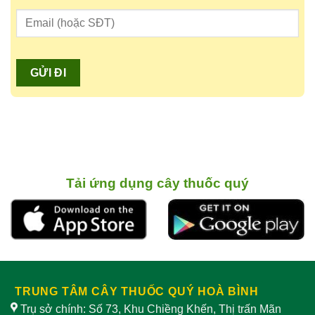
Tải ứng dụng cây thuốc quý
TRUNG TÂM CÂY THUỐC QUÝ HOÀ BÌNH
Trụ sở chính: Số 73, Khu Chiềng Khến, Thị trấn Mãn